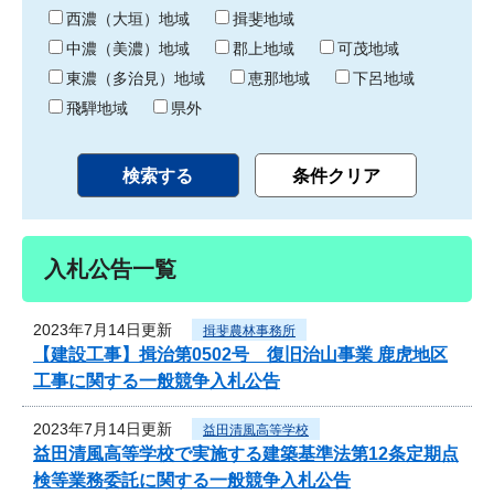
り
西濃（大垣）地域
揖斐地域
中濃（美濃）地域
郡上地域
可茂地域
東濃（多治見）地域
恵那地域
下呂地域
飛騨地域
県外
入札公告一覧
2023年7月14日更新
揖斐農林事務所
【建設工事】揖治第0502号 復旧治山事業 鹿虎地区
工事に関する一般競争入札公告
2023年7月14日更新
益田清風高等学校
益田清風高等学校で実施する建築基準法第12条定期点
検等業務委託に関する一般競争入札公告