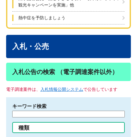
観光キャンペーンを実施」他
熱中症を予防しましょう
本
文
入札・公売
入札公告の検索 （電子調達案件以外）
電子調達案件は、
入札情報公開システム
で公告しています
キーワード検索
検
索
す
種類
る