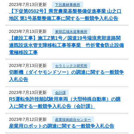
2023年7月13日更新
下呂農林事務所
【下促第0502号】県営農業基盤整備促進事業 山之口
地区 第1号基盤整備工事に関する一般競争入札公告
2023年7月13日更新
東部広域水道事務所
【建設工事】施工Z第1号／国道19号瑞浪恵那道路関
連既設送水管支障移転工事等事業 竹折電食防止設備
電極移設工事
2023年7月13日更新
セラミックス研究所
切断機（ダイヤモンドソー）の調達に関する一般競争
入札公告
2023年7月13日更新
会計課
R5運転免許技能試験用車両（大型特殊自動車）の購
入に関する一般競争入札公告（会計課）
2023年7月12日更新
産業技術総合センター
産業用ロボットの調達に関する一般競争入札公告