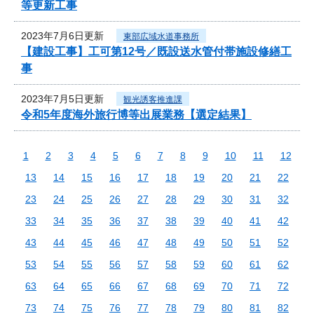
等更新工事
2023年7月6日更新
東部広域水道事務所
【建設工事】工可第12号／既設送水管付帯施設修繕工
事
2023年7月5日更新
観光誘客推進課
令和5年度海外旅行博等出展業務【選定結果】
1
2
3
4
5
6
7
8
9
10
11
12
13
14
15
16
17
18
19
20
21
22
23
24
25
26
27
28
29
30
31
32
33
34
35
36
37
38
39
40
41
42
43
44
45
46
47
48
49
50
51
52
53
54
55
56
57
58
59
60
61
62
63
64
65
66
67
68
69
70
71
72
73
74
75
76
77
78
79
80
81
82