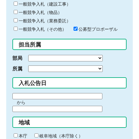
キ
一般競争入札（建設工事）
ー
一般競争入札（物品）
ワ
一般競争入札（業務委託）
ー
ド
一般競争入札（その他）
公募型プロポーザル
を
入
担当所属
力
部局
所属
入札公告日
期
から
間
期
の
間
始
地域
の
ま
終
り
わ
本庁
岐阜地域（本庁除く）