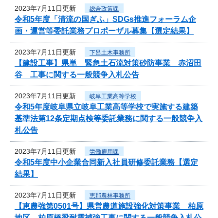
2023年7月11日更新
総合政策課
令和5年度「清流の国ぎふ」SDGs推進フォーラム企
画・運営等委託業務プロポーザル募集【選定結果】
2023年7月11日更新
下呂土木事務所
【建設工事】県単 緊急土石流対策砂防事業 赤沼田
谷 工事に関する一般競争入札公告
2023年7月11日更新
岐阜工業高等学校
令和5年度岐阜県立岐阜工業高等学校で実施する建築
基準法第12条定期点検等委託業務に関する一般競争入
札公告
2023年7月11日更新
労働雇用課
令和5年度中小企業合同新入社員研修委託業務【選定
結果】
2023年7月11日更新
恵那農林事務所
【恵農強第0501号】県営農道施設強化対策事業 柏原
地区 柏原橋梁耐震補強工事に関する一般競争入札公