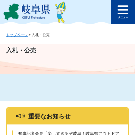
ペ
メ
このページの本文へ
ー
ニ
メ
ジ
ュ
ニ
の
ー
ュ
先
を
ー
頭
飛
トップページ
>
入札・公売
で
ば
す
し
入札・公売
。
て
本
文
へ
重要なお知らせ
知事記者会見「楽しすぎるぞ岐阜！岐阜県アウトドア