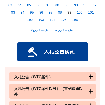
83
84
85
86
87
88
89
90
91
92
93
94
95
96
97
98
99
100
101
102
103
104
105
106
前のページへ
次のページへ
入札公告（WTO案件）
入札公告（WTO案件以外）（電子調達以
外）