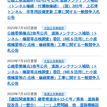
公維工第道維MT-02-01号 公共 道路メンテナンス補助
（トンネル修繕・付属物修繕）（国）365号 上石津
トンネル 非常用設備更新 工事に関する一般競争入札
公告
2023年7月10日更新
大垣土木事務所
公維委第橋点2他号公共 道路メンテナンス補助（ト
ンネル・橋梁等点検調査）委託（MEを活用した小規
模橋梁等の 点検・修繕業務）工事に関する一般競争入
札公告
2023年7月10日更新
大垣土木事務所
公維委第橋点1他号公共 道路メンテナンス補助（ト
ンネル・橋梁等点検調査）委託（MEを活用した小規
模橋梁等の 点検・修繕業務）工事に関する一般競争入
札公告
2023年7月10日更新
美濃土木事務所
【建設関連業務】建委第道改4-15-C号／県単 道路新
設改良（一般分） （一）上野関線 他 道路概略設