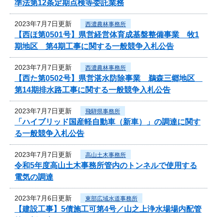
準法第12条定期点検等委託業務
2023年7月7日更新
西濃農林事務所
【西ほ第0501号】県営経営体育成基盤整備事業 牧1
期地区 第4期工事に関する一般競争入札公告
2023年7月7日更新
西濃農林事務所
【西た第0502号】県営湛水防除事業 鵜森三郷地区
第14期排水路工事に関する一般競争入札公告
2023年7月7日更新
飛騨県事務所
「ハイブリッド国産軽自動車（新車）」の調達に関す
る一般競争入札公告
2023年7月7日更新
高山土木事務所
令和5年度高山土木事務所管内のトンネルで使用する
電気の調達
2023年7月6日更新
東部広域水道事務所
【建設工事】5債施工可第4号／山之上浄水場場内配管