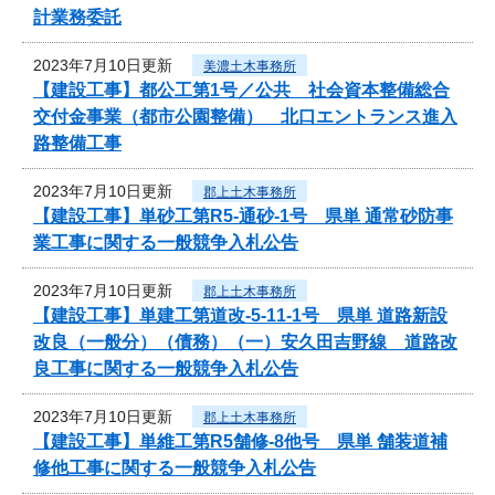
計業務委託
2023年7月10日更新
美濃土木事務所
【建設工事】都公工第1号／公共 社会資本整備総合
交付金事業（都市公園整備） 北口エントランス進入
路整備工事
2023年7月10日更新
郡上土木事務所
【建設工事】単砂工第R5-通砂-1号 県単 通常砂防事
業工事に関する一般競争入札公告
2023年7月10日更新
郡上土木事務所
【建設工事】単建工第道改-5-11-1号 県単 道路新設
改良（一般分）（債務）（一）安久田吉野線 道路改
良工事に関する一般競争入札公告
2023年7月10日更新
郡上土木事務所
【建設工事】単維工第R5舗修-8他号 県単 舗装道補
修他工事に関する一般競争入札公告