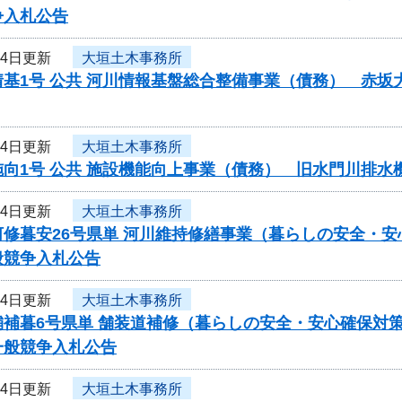
争入札公告
月4日更新
大垣土木事務所
情基1号 公共 河川情報基盤総合整備事業（債務） 赤
月4日更新
大垣土木事務所
施向1号 公共 施設機能向上事業（債務） 旧水門川排
月4日更新
大垣土木事務所
河修暮安26号県単 河川維持修繕事業（暮らしの安全・
般競争入札公告
月4日更新
大垣土木事務所
舗補暮6号県単 舗装道補修（暮らしの安全・安心確保対
一般競争入札公告
月4日更新
大垣土木事務所