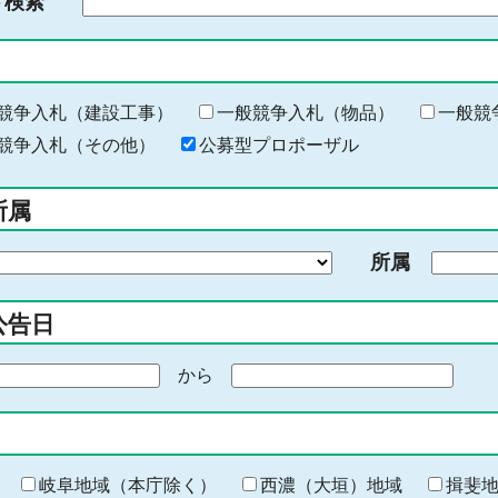
ド検索
検
索
す
る
キ
競争入札（建設工事）
一般競争入札（物品）
一般競
ー
競争入札（その他）
公募型プロポーザル
ワ
ー
所属
ド
を
所属
入
力
公告日
から
期
間
の
終
わ
岐阜地域（本庁除く）
西濃（大垣）地域
揖斐