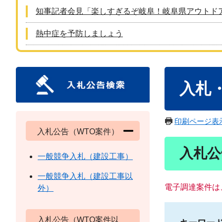
知事記者会見「楽しすぎるぞ岐阜！岐阜県アウトド
熱中症を予防しましょう
本
入札
文
印刷ページ表
入札公告（WTO案件）
入札公
一般競争入札（建設工事）
一般競争入札（建設工事以
電子調達案件は
外）
入札公告（WTO案件以