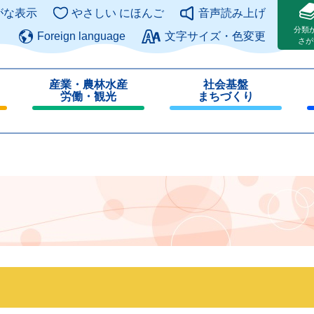
このページの本文へ
がな表示
やさしい にほんご
音声読み上げ
分類
Foreign language
文字サイズ・色変更
さが
産業・農林水産
社会基盤
労働・観光
まちづくり
閉
閉
じ
じ
る
る