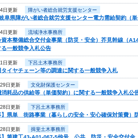
月4日更新
障がい者総合就労支援センター
度岐阜県障がい者総合就労支援センター電力需給契約（
月4日更新
流域浄水事務所
資本整備総合交付金事業（防災・安全）芥見幹線（A14）
する一般競争入札公告
月1日更新
下呂土木事務所
用タイヤチェーン等の調達に関する一般競争入札
月29日更新
文化財保護センター
機消耗品の供給等（単価契約）に関する一般競争入札公
月28日更新
下呂土木事務所
事】県単 街路事業（暮らしの安全・安心確保対策費）
月28日更新
揖斐土木事務所
】第建工43-A01-067-5他号 公共 防災・安全交