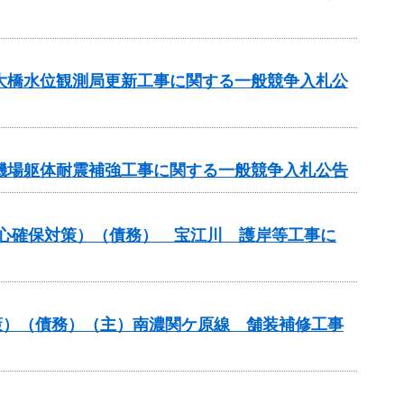
坂大橋水位観測局更新工事に関する一般競争入札公
水機場躯体耐震補強工事に関する一般競争入札公告
安心確保対策）（債務） 宝江川 護岸等工事に
策）（債務）（主）南濃関ケ原線 舗装補修工事