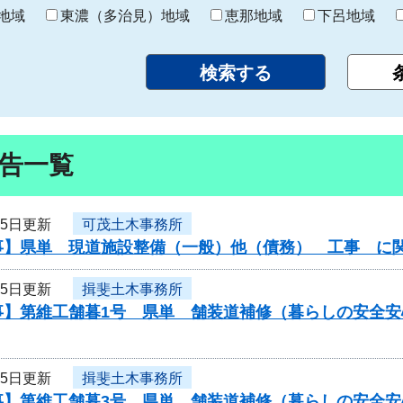
り
地域
東濃（多治見）地域
恵那地域
下呂地域
告一覧
月5日更新
可茂土木事務所
事】県単 現道施設整備（一般）他（債務） 工事 に
月5日更新
揖斐土木事務所
事】第維工舗暮1号 県単 舗装道補修（暮らしの安全
月5日更新
揖斐土木事務所
事】第維工舗暮3号 県単 舗装道補修（暮らしの安全