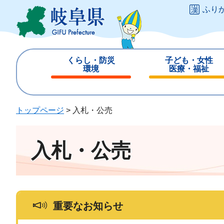
ペ
メ
ふり
ー
ニ
ジ
ュ
の
ー
先
を
くらし・防災
子ども・女性
頭
飛
環境
医療・福祉
で
ば
閉
閉
す
し
じ
じ
。
て
る
る
トップページ
>
入札・公売
本
文
へ
入札・公売
重要なお知らせ