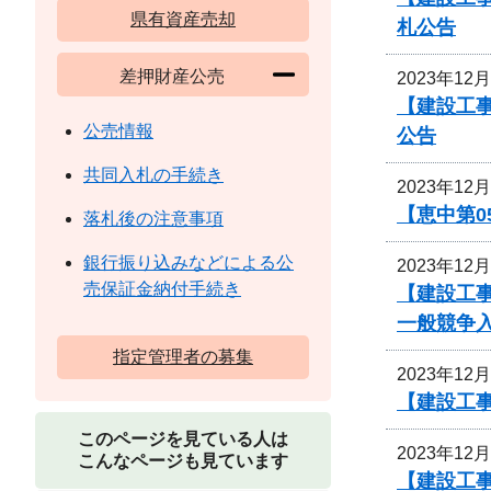
県有資産売却
札公告
差押財産公売
2023年12
【建設工
公売情報
公告
共同入札の手続き
2023年12
【恵中第
落札後の注意事項
銀行振り込みなどによる公
2023年12
売保証金納付手続き
【建設工
一般競争
指定管理者の募集
2023年12
【建設工事
このページを見ている人は
2023年12
こんなページも見ています
【建設工