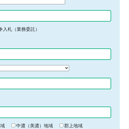
争入札（業務委託）
地域
中濃（美濃）地域
郡上地域