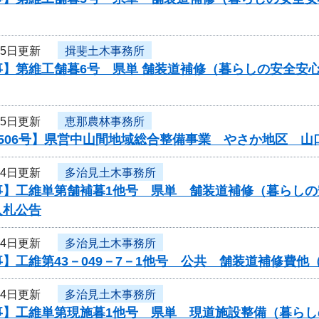
月5日更新
揖斐土木事務所
事】第維工舗暮6号 県単 舗装道補修（暮らしの安全安
月5日更新
恵那農林事務所
0506号】県営中山間地域総合整備事業 やさか地区 
月4日更新
多治見土木事務所
事】工維単第舗補暮1他号 県単 舗装道補修（暮らし
入札公告
月4日更新
多治見土木事務所
】工維第43－049－7－1他号 公共 舗装道補修費
月4日更新
多治見土木事務所
事】工維単第現施暮1他号 県単 現道施設整備（暮ら