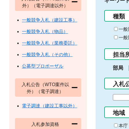
キーワー
外）（電子調達以外）
種類
一般競争入札（建設工事）
一般
一般競争入札（物品）
一般
一般競争入札（業務委託）
担当
一般競争入札（その他）
公募型プロポーザル
部局
入札
入札公告（WTO案件以
外）（電子調達）
期
間
電子調達（建設工事以外）
の
地域
始
入札参加資格
ま
本庁