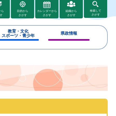
検索して
から
目的から
カレンダーから
組織から
さがす
す
さがす
さがす
さがす
教育・文化
県政情報
スポーツ・青少年
閉
閉
じ
じ
る
る