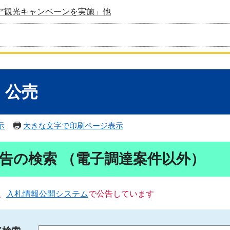
ア観光キャンペーンを実施」他
・公売
示
大きな文字で印刷ページ表示
告の検索 （電子調達案件以外）
、
入札情報公開システム
で公告しています