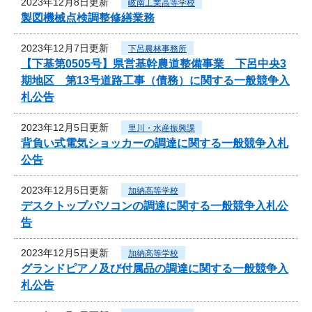
2023年12月8日更新
岐南工業高等学校
製図機械点検調整修繕業務
2023年12月7日更新
下呂農林事務所
【下基第0505号】県営基幹農道整備事業 下呂中央3
期地区 第13号道路工事（債務）に関する一般競争入
札公告
2023年12月5日更新
里川・水産振興課
背負い式電気ショッカーの調達に関する一般競争入札
公告
2023年12月5日更新
加納高等学校
デスクトップパソコンの調達に関する一般競争入札公
告
2023年12月5日更新
加納高等学校
グランドピアノ及び付属品の調達に関する一般競争入
札公告