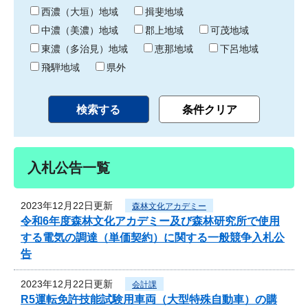
り
西濃（大垣）地域
揖斐地域
中濃（美濃）地域
郡上地域
可茂地域
東濃（多治見）地域
恵那地域
下呂地域
飛騨地域
県外
入札公告一覧
2023年12月22日更新
森林文化アカデミー
令和6年度森林文化アカデミー及び森林研究所で使用
する電気の調達（単価契約）に関する一般競争入札公
告
2023年12月22日更新
会計課
R5運転免許技能試験用車両（大型特殊自動車）の購