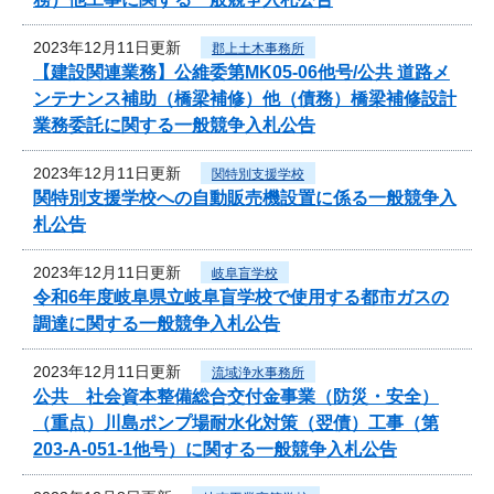
2023年12月11日更新
郡上土木事務所
【建設関連業務】公維委第MK05-06他号/公共 道路メ
ンテナンス補助（橋梁補修）他（債務）橋梁補修設計
業務委託に関する一般競争入札公告
2023年12月11日更新
関特別支援学校
関特別支援学校への自動販売機設置に係る一般競争入
札公告
2023年12月11日更新
岐阜盲学校
令和6年度岐阜県立岐阜盲学校で使用する都市ガスの
調達に関する一般競争入札公告
2023年12月11日更新
流域浄水事務所
公共 社会資本整備総合交付金事業（防災・安全）
（重点）川島ポンプ場耐水化対策（翌債）工事（第
203-A-051-1他号）に関する一般競争入札公告