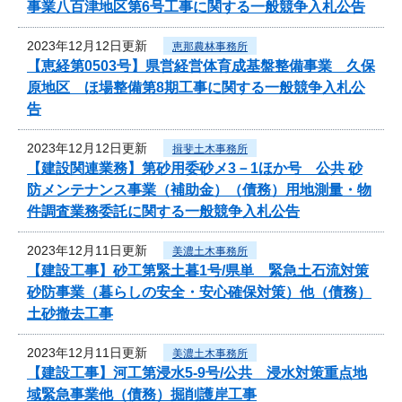
事業八百津地区第6号工事に関する一般競争入札公告
2023年12月12日更新
恵那農林事務所
【恵経第0503号】県営経営体育成基盤整備事業 久保
原地区 ほ場整備第8期工事に関する一般競争入札公
告
2023年12月12日更新
揖斐土木事務所
【建設関連業務】第砂用委砂メ3－1ほか号 公共 砂
防メンテナンス事業（補助金）（債務）用地測量・物
件調査業務委託に関する一般競争入札公告
2023年12月11日更新
美濃土木事務所
【建設工事】砂工第緊土暮1号/県単 緊急土石流対策
砂防事業（暮らしの安全・安心確保対策）他（債務）
土砂撤去工事
2023年12月11日更新
美濃土木事務所
【建設工事】河工第浸水5-9号/公共 浸水対策重点地
域緊急事業他（債務）掘削護岸工事