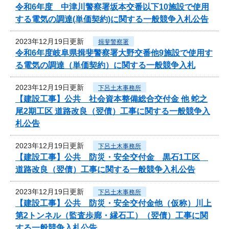
令和6年度 中津川警察署坂本交番以下10施設で使用
する電気の調達(単価契約)に関する一般競争入札公告
2023年12月19日更新
揖斐警察署
令和6年度岐阜県揖斐警察署大野交番他9施設で使用す
る電気の調達（単価契約）に関する一般競争入札
2023年12月19日更新
下呂土木事務所
【建設工事】公共 社会資本整備総合交付金 他 蛇之
尾2期工区 道路改良（翌債）工事に関する一般競争入
札公告
2023年12月19日更新
下呂土木事務所
【建設工事】公共 防災・安全交付金 黒石1工区
道路改良（翌債）工事に関する一般競争入札公告
2023年12月19日更新
下呂土木事務所
【建設工事】公共 防災・安全交付金他（仮称）川上
第2トンネル（監査歩廊・縁石工）（翌債）工事に関
する一般競争入札公告