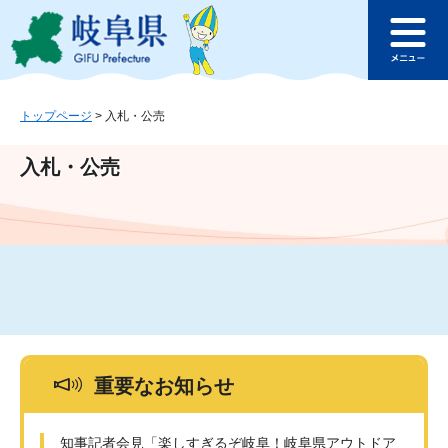
ペ
メ
このページの本文へ
ー
ニ
メ
ジ
ュ
ニ
の
ー
ュ
先
を
ー
頭
飛
トップページ
>
入札・公売
で
ば
す
し
入札・公売
。
て
本
文
へ
重要なお知らせ
知事記者会見「楽しすぎるぞ岐阜！岐阜県アウトドア