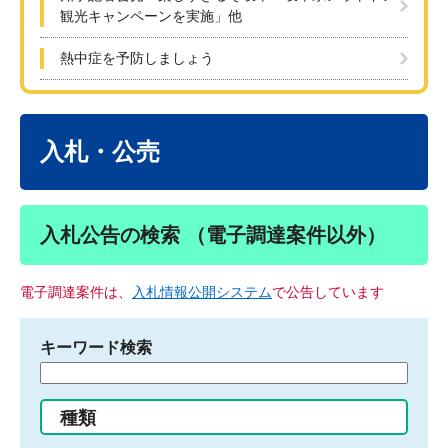
観光キャンペーンを実施」他
熱中症を予防しましょう
本
文
入札・公売
入札公告の検索 （電子調達案件以外）
電子調達案件は、
入札情報公開システム
で公告しています
キーワード検索
検
索
す
種類
る