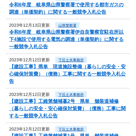
令和6年度 岐阜県山県警察署で使用する都市ガスの
調達（単価契約）に関する一般競争入札公告
2023年12月13日更新
山県警察署
令和6年度 岐阜県山県警察署伊自良警察官駐在所以
下4施設で使用する電気の調達（単価契約）に関する
一般競争入札公告
2023年12月12日更新
下呂土木事務所
【建設工事】県単 現道施設整備（暮らしの安全・安
心確保対策費）（債務）工事に関する一般競争入札公
告
2023年12月12日更新
下呂土木事務所
【建設工事】工維第舗補暮2号 県単 舗装道補修
（暮らしの安全・安心確保対策費）（債務）工事に関
する一般競争入札公告
2023年12月12日更新
下呂土木事務所
【建設工事】工維第舗補暮1号 県単 舗装道補修