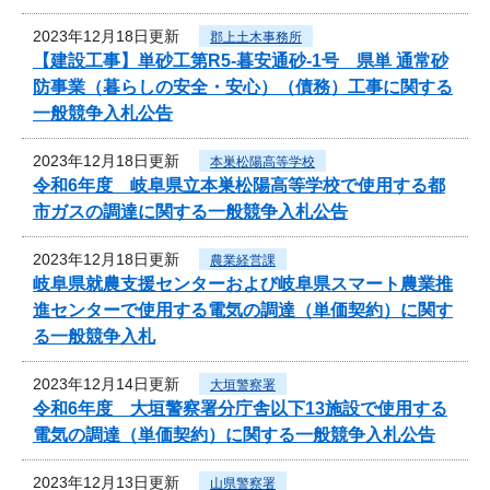
2023年12月18日更新
郡上土木事務所
【建設工事】単砂工第R5-暮安通砂-1号 県単 通常砂
防事業（暮らしの安全・安心）（債務）工事に関する
一般競争入札公告
2023年12月18日更新
本巣松陽高等学校
令和6年度 岐阜県立本巣松陽高等学校で使用する都
市ガスの調達に関する一般競争入札公告
2023年12月18日更新
農業経営課
岐阜県就農支援センターおよび岐阜県スマート農業推
進センターで使用する電気の調達（単価契約）に関す
る一般競争入札
2023年12月14日更新
大垣警察署
令和6年度 大垣警察署分庁舎以下13施設で使用する
電気の調達（単価契約）に関する一般競争入札公告
2023年12月13日更新
山県警察署