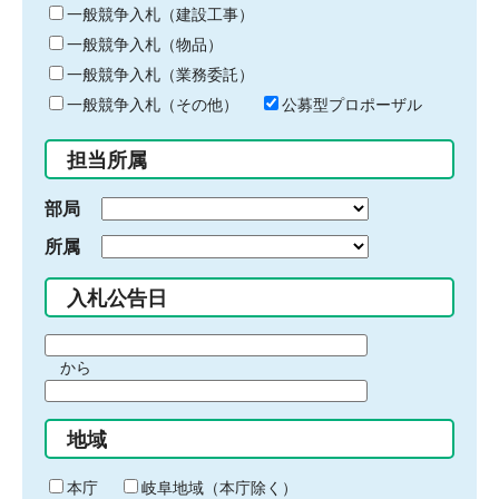
キ
一般競争入札（建設工事）
ー
一般競争入札（物品）
ワ
一般競争入札（業務委託）
ー
ド
一般競争入札（その他）
公募型プロポーザル
を
入
担当所属
力
部局
所属
入札公告日
期
から
間
期
の
間
始
地域
の
ま
終
り
わ
本庁
岐阜地域（本庁除く）