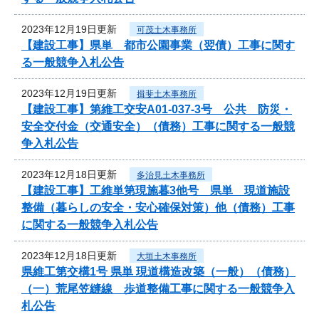
2023年12月19日更新
可茂土木事務所
【建設工事】県単 都市公園事業（翌債）工事に関す
る一般競争入札公告
2023年12月19日更新
揖斐土木事務所
【建設工事】第維工交安A01-037-3号 公共 防災・
安全交付金（交通安全）（債務）工事に関する一般競
争入札公告
2023年12月18日更新
多治見土木事務所
【建設工事】工維単第現施暮3他号 県単 現道施設
整備（暮らしの安全・安心確保対策）他（債務）工事
に関する一般競争入札公告
2023年12月18日更新
大垣土木事務所
県維工第交構1号 県単 現道構造改築（一般）（債務）
（一）荒尾笠縫線 歩道整備工事に関する一般競争入
札公告