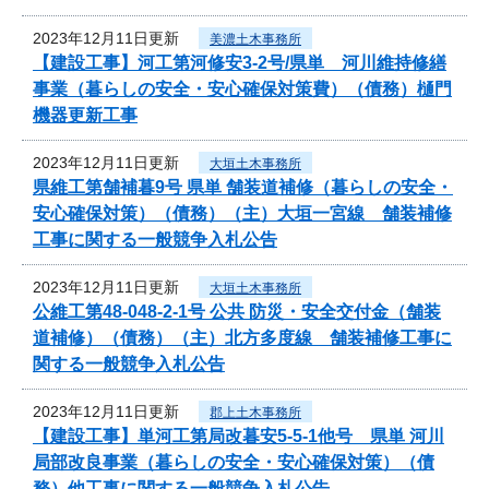
2023年12月11日更新
美濃土木事務所
【建設工事】河工第河修安3-2号/県単 河川維持修繕
事業（暮らしの安全・安心確保対策費）（債務）樋門
機器更新工事
2023年12月11日更新
大垣土木事務所
県維工第舗補暮9号 県単 舗装道補修（暮らしの安全・
安心確保対策）（債務）（主）大垣一宮線 舗装補修
工事に関する一般競争入札公告
2023年12月11日更新
大垣土木事務所
公維工第48-048-2-1号 公共 防災・安全交付金（舗装
道補修）（債務）（主）北方多度線 舗装補修工事に
関する一般競争入札公告
2023年12月11日更新
郡上土木事務所
【建設工事】単河工第局改暮安5-5-1他号 県単 河川
局部改良事業（暮らしの安全・安心確保対策）（債
務）他工事に関する一般競争入札公告