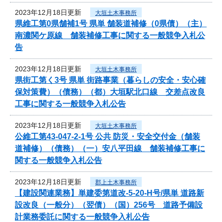
2023年12月18日更新
大垣土木事務所
県維工第0県舗補1号 県単 舗装道補修（0県債）（主）
南濃関ケ原線 舗装補修工事に関する一般競争入札公
告
2023年12月18日更新
大垣土木事務所
県街工第く3号 県単 街路事業（暮らしの安全・安心確
保対策費）（債務）（都）大垣駅北口線 交差点改良
工事に関する一般競争入札公告
2023年12月18日更新
大垣土木事務所
公維工第43-047-2-1号 公共 防災・安全交付金（舗装
道補修）（債務）（一）安八平田線 舗装補修工事に
関する一般競争入札公告
2023年12月18日更新
郡上土木事務所
【建設関連業務】単建委第道改-5-20-H号/県単 道路新
設改良（一般分）（翌債）（国）256号 道路予備設
計業務委託に関する一般競争入札公告