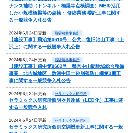
ナンス補助（トンネル・橋梁等点検調査）MEを活用
した小規模橋梁等の点検・ 修繕業務 委託工事に関す
る一般競争入札公告
2024年6月24日更新
飛騨農林事務所
【建設工事】飛治第0610号 公共 復旧治山工事（上
沢上）に関する一般競争入札公告
2024年6月24日更新
飛騨農林事務所
【建設工事】飛中第0602号 県営中山間地域総合整備
事業 北吉城地区 数河中田土砂崩落防止柵第3期工
事に関する一般競争入札公告
2024年6月24日更新
セラミックス研究所
セラミックス研究所照明器具改修（LED化）工事に関
する一般競争入札
2024年6月24日更新
セラミックス研究所
セラミックス研究所個別空調機更新工事に関する一般