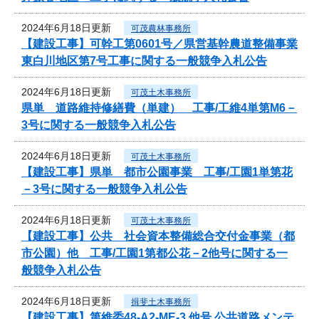
2024年6月18日更新
可茂農林事務所
【建設工事】可幹工第0601号／県営基幹農道整備事業
東白川地区第7号工事に関する一般競争入札公告
2024年6月18日更新
可茂土木事務所
県単 道路維持修繕費（単建） 工事/工維4単第M6－
3号に関する一般競争入札公告
2024年6月18日更新
可茂土木事務所
【建設工事】県単 都市公園事業 工事/工園1単第花
－3号に関する一般競争入札公告
2024年6月18日更新
可茂土木事務所
【建設工事】公共 社会資本整備総合交付金事業（都
市公園）他 工事/工園1第都公花－2他号に関する一
般競争入札公告
2024年6月18日更新
揖斐土木事務所
【建設工事】第維委48-A2-ME-3 他号 公共道路メンテ