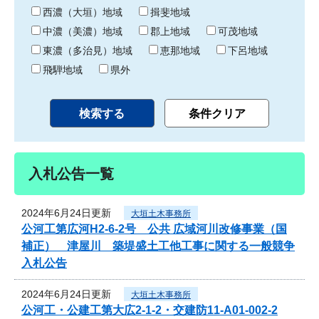
り
西濃（大垣）地域
揖斐地域
中濃（美濃）地域
郡上地域
可茂地域
東濃（多治見）地域
恵那地域
下呂地域
飛騨地域
県外
入札公告一覧
2024年6月24日更新
大垣土木事務所
公河工第広河H2-6-2号 公共 広域河川改修事業（国
補正） 津屋川 築堤盛土工他工事に関する一般競争
入札公告
2024年6月24日更新
大垣土木事務所
公河工・公建工第大広2-1-2・交建防11-A01-002-2