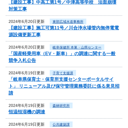
【建設工事】中高工第1号／中津高等学校 法面崩壊
対策工事
2024年6月20日更新
東部広域水道事務所
【建設工事】施工可第11号／川合浄水場管内無停電電
源設備更新工事
2024年6月20日更新
岐阜保健所 本巣・山県センター
「国産軽乗用車（EV・新車）」の調達に関する一般
競争入札公告
2024年6月19日更新
子育て支援課
「岐阜県保育士・保育所支援センターポータルサイ
ト」 リニューアル及び保守管理業務委託に係る意見招
請
2024年6月19日更新
森林研究所
恒温恒湿機の調達
2024年6月19日更新
公共建築課