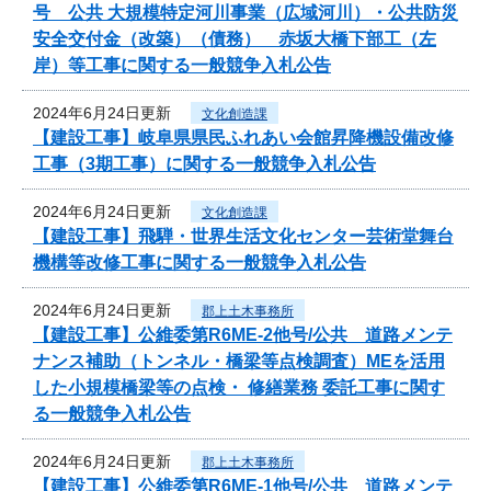
号 公共 大規模特定河川事業（広域河川）・公共防災
安全交付金（改築）（債務） 赤坂大橋下部工（左
岸）等工事に関する一般競争入札公告
2024年6月24日更新
文化創造課
【建設工事】岐阜県県民ふれあい会館昇降機設備改修
工事（3期工事）に関する一般競争入札公告
2024年6月24日更新
文化創造課
【建設工事】飛騨・世界生活文化センター芸術堂舞台
機構等改修工事に関する一般競争入札公告
2024年6月24日更新
郡上土木事務所
【建設工事】公維委第R6ME-2他号/公共 道路メンテ
ナンス補助（トンネル・橋梁等点検調査）MEを活用
した小規模橋梁等の点検・ 修繕業務 委託工事に関す
る一般競争入札公告
2024年6月24日更新
郡上土木事務所
【建設工事】公維委第R6ME-1他号/公共 道路メンテ