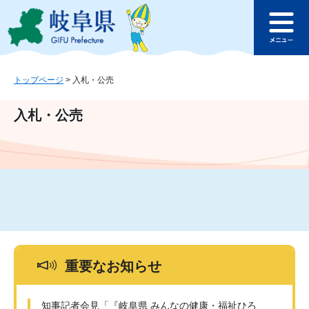
ペ
メ
このページの本文へ
ー
ニ
メ
ジ
ュ
ニ
の
ー
ュ
先
を
ー
頭
飛
トップページ
>
入札・公売
で
ば
す
し
入札・公売
。
て
本
文
へ
重要なお知らせ
知事記者会見「『岐阜県 みんなの健康・福祉ひろ