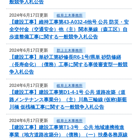
般競争入札公告
2024年6月17日更新
岐阜土木事務所
【建設工事】維持工事第43-A032-4他号 公共 防災・安
全交付金（交通安全）他（主）関本巣線（森工区）自
歩道整備工事に関する一般競争入札公告
2024年6月17日更新
郡上土木事務所
【建設工事】単砂工第砂修長R6-1号/県単 砂防修繕
（長寿命化）（債務）工事に関する事後審査型一般競
争入札公告
2024年6月17日更新
岐阜土木事務所
【建設工事】建設工事第D1-4-1号 公共 道路改築（道
路メンテナンス事業分）（主）川島三輪線 (仮称)新藍
川橋 仮桟橋工事に関する一般競争入札公告
2024年6月17日更新
岐阜土木事務所
【建設工事】建設工事第T1-3号 公共 地域連携推進
事業（地方道路改築分）（債務）（一）扶桑各務原線