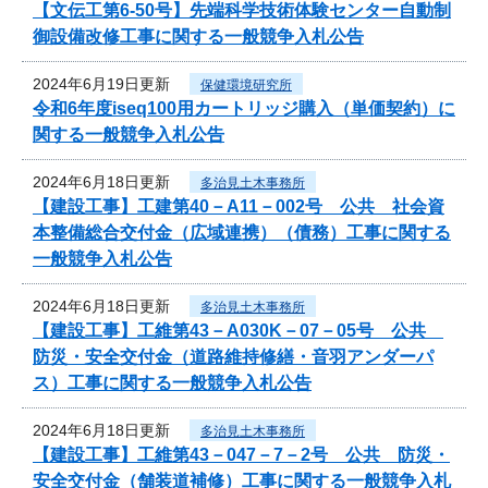
【文伝工第6-50号】先端科学技術体験センター自動制
御設備改修工事に関する一般競争入札公告
2024年6月19日更新
保健環境研究所
令和6年度iseq100用カートリッジ購入（単価契約）に
関する一般競争入札公告
2024年6月18日更新
多治見土木事務所
【建設工事】工建第40－A11－002号 公共 社会資
本整備総合交付金（広域連携）（債務）工事に関する
一般競争入札公告
2024年6月18日更新
多治見土木事務所
【建設工事】工維第43－A030K－07－05号 公共
防災・安全交付金（道路維持修繕・音羽アンダーパ
ス）工事に関する一般競争入札公告
2024年6月18日更新
多治見土木事務所
【建設工事】工維第43－047－7－2号 公共 防災・
安全交付金（舗装道補修）工事に関する一般競争入札