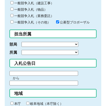
キ
一般競争入札（建設工事）
ー
一般競争入札（物品）
ワ
一般競争入札（業務委託）
ー
ド
一般競争入札（その他）
公募型プロポーザル
を
入
担当所属
力
部局
所属
入札公告日
期
から
間
期
の
間
始
地域
の
ま
終
り
わ
本庁
岐阜地域（本庁除く）