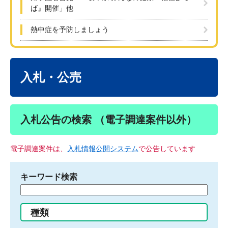
ば』開催」他
熱中症を予防しましょう
本
文
入札・公売
入札公告の検索 （電子調達案件以外）
電子調達案件は、
入札情報公開システム
で公告しています
キーワード検索
検
索
す
種類
る