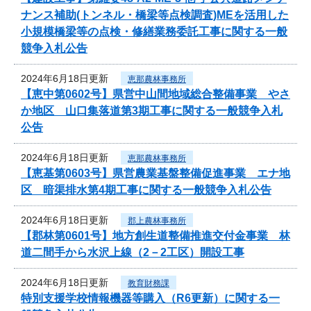
ナンス補助(トンネル・橋梁等点検調査)MEを活用した
小規模橋梁等の点検・修繕業務委託工事に関する一般
競争入札公告
2024年6月18日更新
恵那農林事務所
【恵中第0602号】県営中山間地域総合整備事業 やさ
か地区 山口集落道第3期工事に関する一般競争入札
公告
2024年6月18日更新
恵那農林事務所
【恵基第0603号】県営農業基盤整備促進事業 エナ地
区 暗渠排水第4期工事に関する一般競争入札公告
2024年6月18日更新
郡上農林事務所
【郡林第0601号】地方創生道整備推進交付金事業 林
道二間手から水沢上線（2－2工区）開設工事
2024年6月18日更新
教育財務課
特別支援学校情報機器等購入（R6更新）に関する一