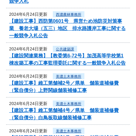
競争入札
2024年6月24日更新
西濃農林事務所
【建設工事】西防第0601号 県営ため池防災対策事
業 養老大場（五三）地区 排水路護岸工事に関する
一般競争入札公告
2024年6月24日更新
公共建築課
【建設関連業務】【教委第6-72号】加茂高等学校第1
棟改築工事の工事監理委託に関する一般競争入札公告
2024年6月24日更新
美濃土木事務所
【建設工事】維工第舗補2号／県単 舗装道補修費
（緊自債分）上野関線舗装補修工事
2024年6月24日更新
美濃土木事務所
【建設工事】維工第舗補4号／県単 舗装道補修費
（緊自債分）白鳥板取線舗装補修工事
2024年6月24日更新
美濃土木事務所