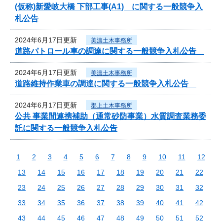
(仮称)新愛岐大橋 下部工事(A1) に関する一般競争入
札公告
2024年6月17日更新
美濃土木事務所
道路パトロール車の調達に関する一般競争入札公告
2024年6月17日更新
美濃土木事務所
道路維持作業車の調達に関する一般競争入札公告
2024年6月17日更新
郡上土木事務所
公共 事業間連携補助（通常砂防事業）水質調査業務委
託に関する一般競争入札公告
1
2
3
4
5
6
7
8
9
10
11
12
13
14
15
16
17
18
19
20
21
22
23
24
25
26
27
28
29
30
31
32
33
34
35
36
37
38
39
40
41
42
43
44
45
46
47
48
49
50
51
52