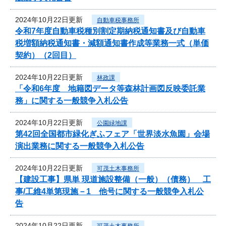
2024年10月22日更新
自動車税事務所
令和7年度自動車税種別割定期納税通知書及び自動車
税増額納税通知書・減額通知書作成等業務一式（単価
契約）（2回目）
2024年10月22日更新
林政課
「令和6年度 地籍図データ等森林計画図反映委託業
務」に関する一般競争入札公告
2024年10月22日更新
公園緑地課
第42回全国都市緑化ぎふフェア「世界淡水魚園」会場
演出業務に関する一般競争入札公告
2024年10月22日更新
可茂土木事務所
【建設工事】県単 現道施設整備（一般）（債務） 工
事/工維4単第現施－1 他号に関する一般競争入札公
告
2024年10月22日更新
可茂土木事務所