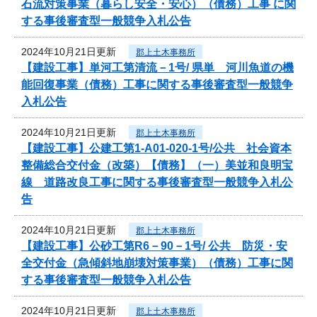
石流対策事業（暮らし安全・安心）（債務）工事 に関
する事後審査型一般競争入札公告
2024年10月21日更新
郡上土木事務所
【建設工事】単河工第清流－1号/ 県単 河川魚道の機
能回復事業（債務）工事に関する事後審査型一般競争
入札公告
2024年10月21日更新
郡上土木事務所
【建設工事】公建工第1-A01-020-1号/公共 社会資本
整備総合交付金（改築）【債務】（一）美並和良明宝
線 道路改良工事に関する事後審査型一般競争入札公
告
2024年10月21日更新
郡上土木事務所
【建設工事】公砂工第R6－90－1号/ 公共 防災・安
全交付金（急傾斜地崩壊対策事業）（債務）工事に関
する事後審査型一般競争入札公告
2024年10月21日更新
郡上土木事務所