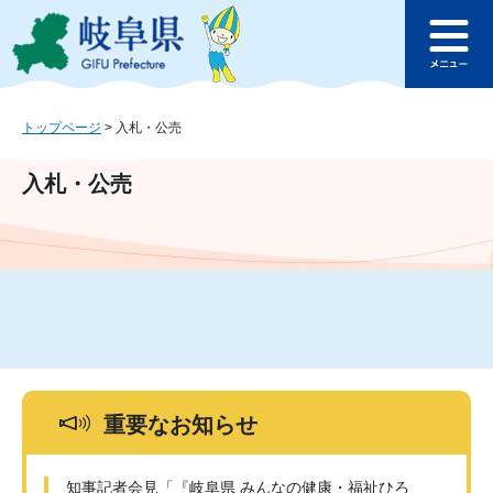
ペ
メ
このページの本文へ
ー
ニ
メ
ジ
ュ
ニ
の
ー
ュ
先
を
ー
頭
飛
トップページ
>
入札・公売
で
ば
す
し
入札・公売
。
て
本
文
へ
重要なお知らせ
知事記者会見「『岐阜県 みんなの健康・福祉ひろ