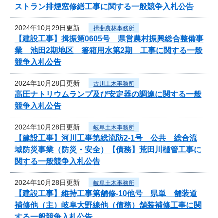
ストラン排煙窓修繕工事に関する一般競争入札公告
2024年10月29日更新
揖斐農林事務所
【建設工事】揖振第0605号 県営農村振興総合整備事
業 池田2期地区 箸箱用水第2期 工事に関する一般
競争入札公告
2024年10月28日更新
古川土木事務所
高圧ナトリウムランプ及び安定器の調達に関する一般
競争入札公告
2024年10月28日更新
岐阜土木事務所
【建設工事】河川工事第総流防2-1号 公共 総合流
域防災事業（防災・安全）【債務】荒田川樋管工事に
関する一般競争入札公告
2024年10月28日更新
岐阜土木事務所
【建設工事】維持工事第舗修-10他号 県単 舗装道
補修他（主）岐阜大野線他（債務）舗装補修工事に関
する一般競争入札公告