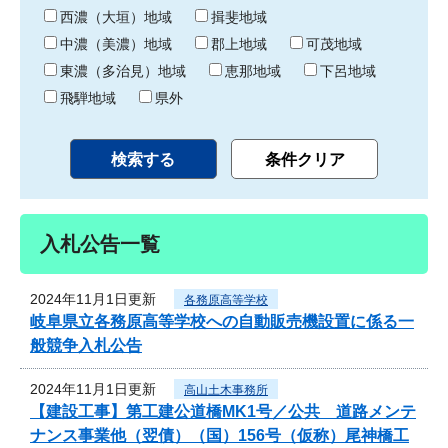
り
西濃（大垣）地域
揖斐地域
中濃（美濃）地域
郡上地域
可茂地域
東濃（多治見）地域
恵那地域
下呂地域
飛騨地域
県外
入札公告一覧
2024年11月1日更新
各務原高等学校
岐阜県立各務原高等学校への自動販売機設置に係る一
般競争入札公告
2024年11月1日更新
高山土木事務所
【建設工事】第工建公道橋MK1号／公共 道路メンテ
ナンス事業他（翌債）（国）156号（仮称）尾神橋工