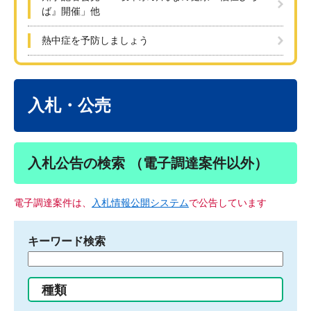
ば』開催」他
熱中症を予防しましょう
本
文
入札・公売
入札公告の検索 （電子調達案件以外）
電子調達案件は、
入札情報公開システム
で公告しています
キーワード検索
検
索
す
種類
る