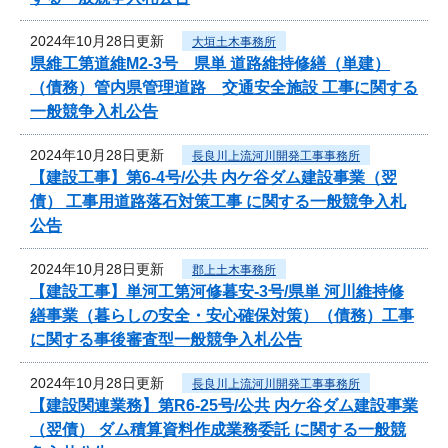
2024年10月28日更新
大垣土木事務所
県維工第道維M2-3号 県単 道路維持修繕（単建）
（債務）管内県管理道路 交通安全施設 工事に関する
一般競争入札公告
2024年10月28日更新
長良川上流河川開発工事事務所
【建設工事】第6-4号/公共 内ケ谷ダム建設事業（翌
債） 工事用道路落石対策工事 に関する一般競争入札
公告
2024年10月28日更新
郡上土木事務所
【建設工事】単河工第河修暮安-3号/県単 河川維持修
繕事業（暮らしの安全・安心確保対策）（債務）工事
に関する事後審査型一般競争入札公告
2024年10月28日更新
長良川上流河川開発工事事務所
【建設関連業務】第R6-25号/公共 内ケ谷ダム建設事業
（翌債） ダム積算資料作成業務委託 に関する一般競