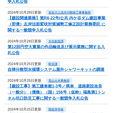
争入札公告
2024年10月28日更新
長良川上流河川開発工事事務所
【建設関連業務】第R6-22号/公共 内ケ谷ダム建設事業
（翌債）左岸法面変状対策減勢工修正設計業務委託 に
関する一般競争入札公告
2024年10月28日更新
文化創造課
第12回円空大賞展の作品輸送及び展示業務に関する入
札公告
2024年10月25日更新
防災課
自律分散型水循環システム屋外シャワーキットの調達
2024年10月25日更新
高山土木事務所
【建設工事】第工建単般1-3号／県単 道路新設改良
（一般分）（債務）（国）156号（仮称）福島第1トン
ネル坑口防災工事に関する一般競争入札公告
2024年10月25日更新
関高等学校