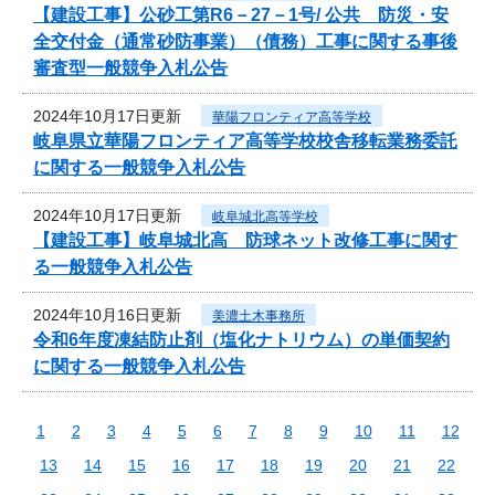
【建設工事】公砂工第R6－27－1号/ 公共 防災・安
全交付金（通常砂防事業）（債務）工事に関する事後
審査型一般競争入札公告
2024年10月17日更新
華陽フロンティア高等学校
岐阜県立華陽フロンティア高等学校校舎移転業務委託
に関する一般競争入札公告
2024年10月17日更新
岐阜城北高等学校
【建設工事】岐阜城北高 防球ネット改修工事に関す
る一般競争入札公告
2024年10月16日更新
美濃土木事務所
令和6年度凍結防止剤（塩化ナトリウム）の単価契約
に関する一般競争入札公告
1
2
3
4
5
6
7
8
9
10
11
12
13
14
15
16
17
18
19
20
21
22