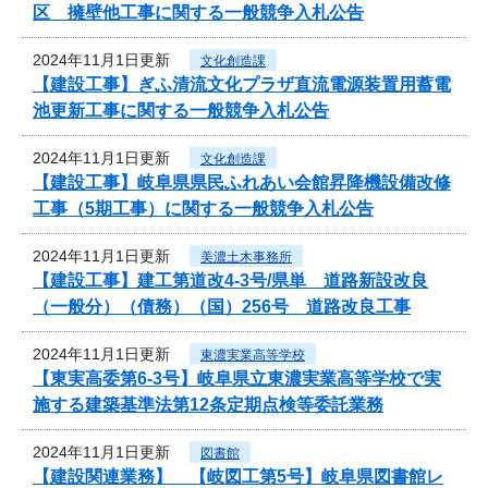
区 擁壁他工事に関する一般競争入札公告
2024年11月1日更新
文化創造課
【建設工事】ぎふ清流文化プラザ直流電源装置用蓄電
池更新工事に関する一般競争入札公告
2024年11月1日更新
文化創造課
【建設工事】岐阜県県民ふれあい会館昇降機設備改修
工事（5期工事）に関する一般競争入札公告
2024年11月1日更新
美濃土木事務所
【建設工事】建工第道改4-3号/県単 道路新設改良
（一般分）（債務）（国）256号 道路改良工事
2024年11月1日更新
東濃実業高等学校
【東実高委第6-3号】岐阜県立東濃実業高等学校で実
施する建築基準法第12条定期点検等委託業務
2024年11月1日更新
図書館
【建設関連業務】 【岐図工第5号】岐阜県図書館レ