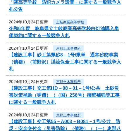
「関高等学校 防犯カメラ設置」に関する一般競争入
札公告
2024年10月24日更新
土岐商業高等学校
令和6年度 岐阜県立土岐商業高等学校白灯油購入単
価契約に関する一般競争入札
2024年10月24日更新
恵那土木事務所
【建設工事】砂工第県砂8－1号/県単 通常砂防事業
（債務）（前野沢）渓流保全工事に関する一般競争入
札
2024年10月24日更新
恵那土木事務所
【建設工事】交工第HD－08－01－1号/公共 土砂災
害対策補助（翌債）（（国）256号）擁壁補強等工事
に関する一般競争入札
2024年10月24日更新
恵那土木事務所
【建設工事】交工第55－A003－B081－1号/公共 防
災・安全交付金（災害防除）（債務）（（一）恵那八