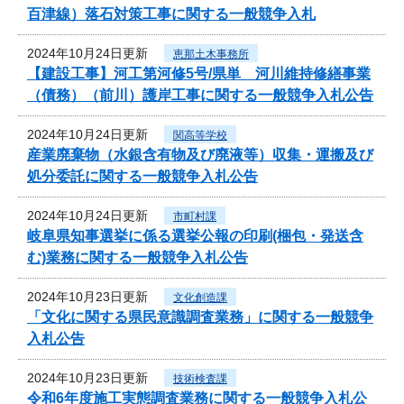
百津線）落石対策工事に関する一般競争入札
2024年10月24日更新
恵那土木事務所
【建設工事】河工第河修5号/県単 河川維持修繕事業
（債務）（前川）護岸工事に関する一般競争入札公告
2024年10月24日更新
関高等学校
産業廃棄物（水銀含有物及び廃液等）収集・運搬及び
処分委託に関する一般競争入札公告
2024年10月24日更新
市町村課
岐阜県知事選挙に係る選挙公報の印刷(梱包・発送含
む)業務に関する一般競争入札公告
2024年10月23日更新
文化創造課
「文化に関する県民意識調査業務」に関する一般競争
入札公告
2024年10月23日更新
技術検査課
令和6年度施工実態調査業務に関する一般競争入札公