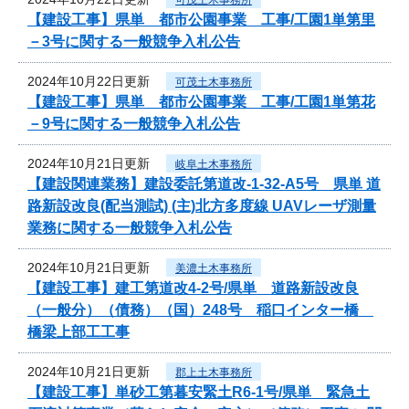
【建設工事】県単 都市公園事業 工事/工園1単第里
－3号に関する一般競争入札公告
2024年10月22日更新
可茂土木事務所
【建設工事】県単 都市公園事業 工事/工園1単第花
－9号に関する一般競争入札公告
2024年10月21日更新
岐阜土木事務所
【建設関連業務】建設委託第道改-1-32-A5号 県単 道
路新設改良(配当測試) (主)北方多度線 UAVレーザ測量
業務に関する一般競争入札公告
2024年10月21日更新
美濃土木事務所
【建設工事】建工第道改4-2号/県単 道路新設改良
（一般分）（債務）（国）248号 稲口インター橋
橋梁上部工工事
2024年10月21日更新
郡上土木事務所
【建設工事】単砂工第暮安緊土R6-1号/県単 緊急土