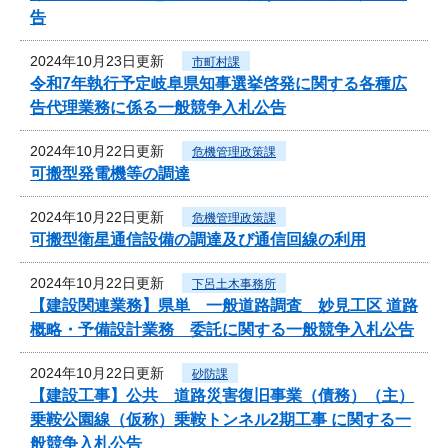
告
2024年10月23日更新
市町村課
令和7年執行予定岐阜県知事選挙啓発に関する各種広
告代理業務に係る一般競争入札公告
2024年10月22日更新
危機管理政策課
可搬型発電機等の調達
2024年10月22日更新
危機管理政策課
可搬型衛星通信設備の調達及び通信回線の利用
2024年10月22日更新
下呂土木事務所
【建設関連業務】県単 一般道路調査 妙見工区 道路
概略・予備設計業務 委託に関する一般競争入札公告
2024年10月22日更新
砂防課
【建設工事】公共 道路災害復旧事業（債務）（主）
乗鞍公園線（仮称）乗鞍トンネル2期工事 に関する一
般競争入札公告