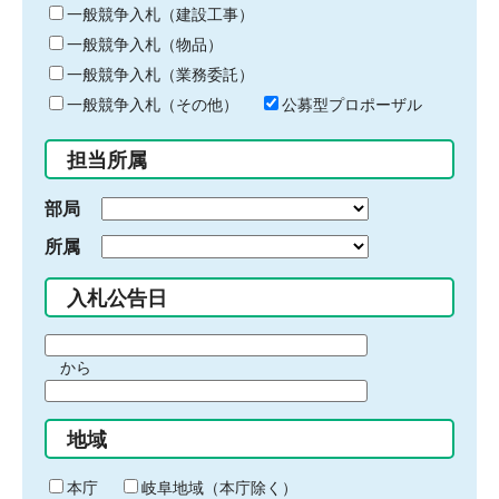
キ
一般競争入札（建設工事）
ー
一般競争入札（物品）
ワ
一般競争入札（業務委託）
ー
ド
一般競争入札（その他）
公募型プロポーザル
を
入
担当所属
力
部局
所属
入札公告日
期
から
間
期
の
間
始
地域
の
ま
終
り
わ
本庁
岐阜地域（本庁除く）