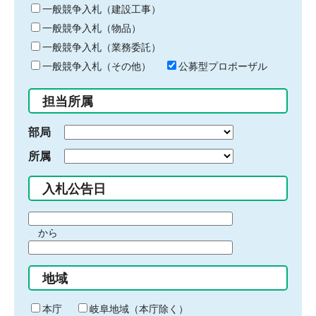
キ
一般競争入札（建設工事）
ー
一般競争入札（物品）
ワ
一般競争入札（業務委託）
ー
ド
一般競争入札（その他）
公募型プロポーザル
を
入
担当所属
力
部局
所属
入札公告日
期
から
間
期
の
間
始
地域
の
ま
終
り
わ
本庁
岐阜地域（本庁除く）