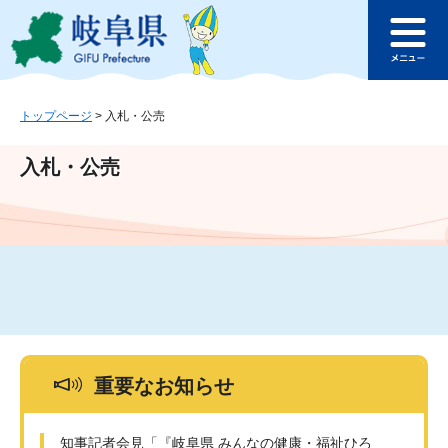
ペ
メ
このページの本文へ
ー
ニ
メ
ジ
ュ
ニ
の
ー
ュ
先
を
ー
頭
飛
トップページ
>
入札・公売
で
ば
す
し
入札・公売
。
て
本
文
へ
重要なお知らせ
知事記者会見「『岐阜県 みんなの健康・福祉ひろ