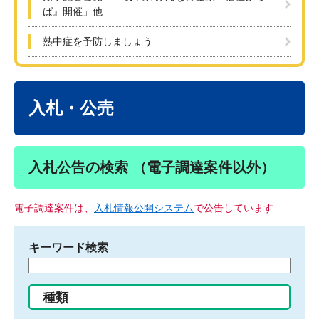
ば』開催」他
熱中症を予防しましょう
本
文
入札・公売
入札公告の検索 （電子調達案件以外）
電子調達案件は、
入札情報公開システム
で公告しています
キーワード検索
検
索
す
種類
る