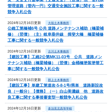
管理道路（管内一円）交通安全施設工事に関する一般
競争入札公告
2024年12月16日更新
大垣土木事務所
公維工第橋補6号 公共 道路メンテナンス補助（橋梁補
修）（翌債）（主）岐阜垂井線 揖斐大橋 橋梁補修
工事に関する一般競争入札公告
2024年12月16日更新
古川土木事務所
【建設工事】工維2公第MK11-03号 公共 道路メン
テナンス補助（橋梁補修）（翌債）金桶橋塗装塗替工
事に関する一般競争入札公告
2024年12月16日更新
郡上土木事務所
【建設工事】単建工第道改-5-8-1号/県単 道路新設改
良（一般分）【債務】（一）白山美濃線 他 道路改
良工事に関する事後審査型一般競争入札公告
2024年12月16日更新
多治見北高等学校