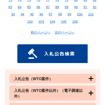
83
84
85
86
87
88
89
90
91
92
93
94
95
96
97
98
99
100
101
102
103
104
105
106
前のページへ
次のページへ
入札公告（WTO案件）
入札公告（WTO案件以外）（電子調達以
外）