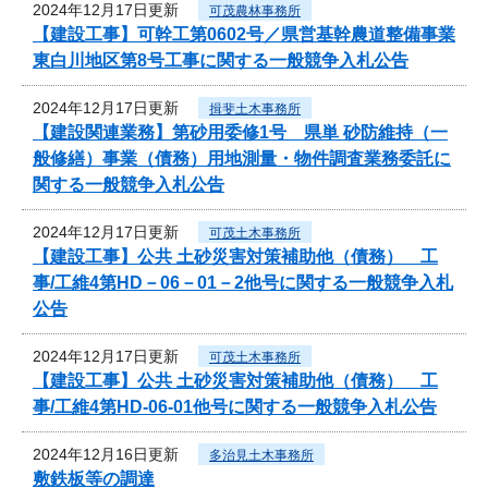
2024年12月17日更新
可茂農林事務所
【建設工事】可幹工第0602号／県営基幹農道整備事業
東白川地区第8号工事に関する一般競争入札公告
2024年12月17日更新
揖斐土木事務所
【建設関連業務】第砂用委修1号 県単 砂防維持（一
般修繕）事業（債務）用地測量・物件調査業務委託に
関する一般競争入札公告
2024年12月17日更新
可茂土木事務所
【建設工事】公共 土砂災害対策補助他（債務） 工
事/工維4第HD－06－01－2他号に関する一般競争入札
公告
2024年12月17日更新
可茂土木事務所
【建設工事】公共 土砂災害対策補助他（債務） 工
事/工維4第HD-06-01他号に関する一般競争入札公告
2024年12月16日更新
多治見土木事務所
敷鉄板等の調達