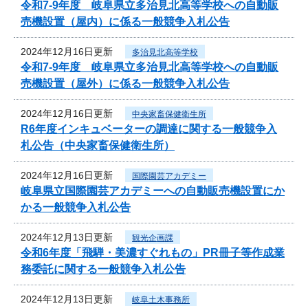
令和7‐9年度 岐阜県立多治見北高等学校への自動販
売機設置（屋内）に係る一般競争入札公告
2024年12月16日更新
多治見北高等学校
令和7‐9年度 岐阜県立多治見北高等学校への自動販
売機設置（屋外）に係る一般競争入札公告
2024年12月16日更新
中央家畜保健衛生所
R6年度インキュベーターの調達に関する一般競争入
札公告（中央家畜保健衛生所）
2024年12月16日更新
国際園芸アカデミー
岐阜県立国際園芸アカデミーへの自動販売機設置にか
かる一般競争入札公告
2024年12月13日更新
観光企画課
令和6年度「飛騨・美濃すぐれもの」PR冊子等作成業
務委託に関する一般競争入札公告
2024年12月13日更新
岐阜土木事務所