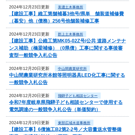
2024年12月23日更新
美濃土木事務所
【建設工事】維工第舗補暮3他号/県単 舗装道補修費
（暮安）他（債務）256号他舗装補修工事
2024年12月23日更新
郡上土木事務所
【建設工事】公維工第MK05-02Z号/公共 道路メンテナ
ンス補助（橋梁補修）（0県債）工事に関する事後審
査型一般競争入札公告
2024年12月20日更新
中山間農業研究所
中山間農業研究所本館等照明器具LED化工事に関する
一般競争入札公告
2024年12月20日更新
飛騨子ども相談センター
令和7年度岐阜県飛騨子ども相談センターで使用する
電気調達の一般競争入札公告（単価契約）
2024年12月19日更新
東部広域水道事務所
【建設工事】6債施工B2第2-2号／大容量送水管整備