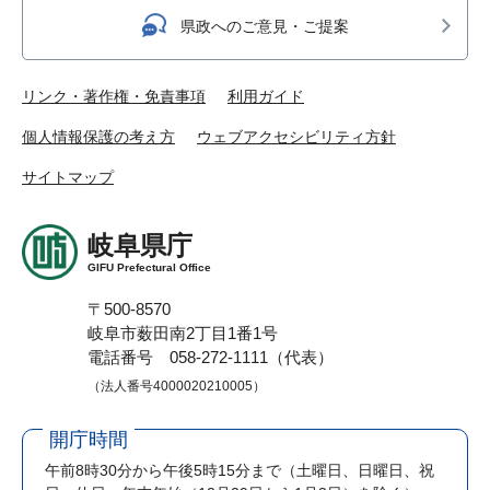
県政へのご意見・ご提案
リンク・著作権・免責事項
利用ガイド
個人情報保護の考え方
ウェブアクセシビリティ方針
サイトマップ
岐阜県庁
GIFU Prefectural Office
〒500-8570
岐阜市薮田南2丁目1番1号
電話番号 058-272-1111（代表）
（法人番号4000020210005）
開庁時間
午前8時30分から午後5時15分まで
（土曜日、日曜日、祝