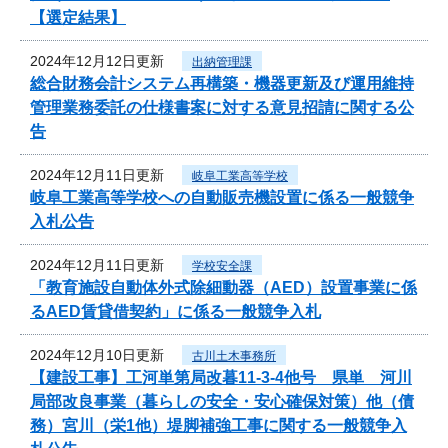
【選定結果】
2024年12月12日更新
出納管理課
総合財務会計システム再構築・機器更新及び運用維持
管理業務委託の仕様書案に対する意見招請に関する公
告
2024年12月11日更新
岐阜工業高等学校
岐阜工業高等学校への自動販売機設置に係る一般競争
入札公告
2024年12月11日更新
学校安全課
「教育施設自動体外式除細動器（AED）設置事業に係
るAED賃貸借契約」に係る一般競争入札
2024年12月10日更新
古川土木事務所
【建設工事】工河単第局改暮11-3-4他号 県単 河川
局部改良事業（暮らしの安全・安心確保対策）他（債
務）宮川（栄1他）堤脚補強工事に関する一般競争入