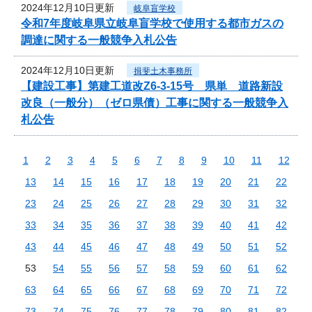
2024年12月10日更新
岐阜盲学校
令和7年度岐阜県立岐阜盲学校で使用する都市ガスの
調達に関する一般競争入札公告
2024年12月10日更新
揖斐土木事務所
【建設工事】第建工道改Z6-3-15号 県単 道路新設
改良（一般分）（ゼロ県債）工事に関する一般競争入
札公告
1
2
3
4
5
6
7
8
9
10
11
12
13
14
15
16
17
18
19
20
21
22
23
24
25
26
27
28
29
30
31
32
33
34
35
36
37
38
39
40
41
42
43
44
45
46
47
48
49
50
51
52
53
54
55
56
57
58
59
60
61
62
63
64
65
66
67
68
69
70
71
72
73
74
75
76
77
78
79
80
81
82