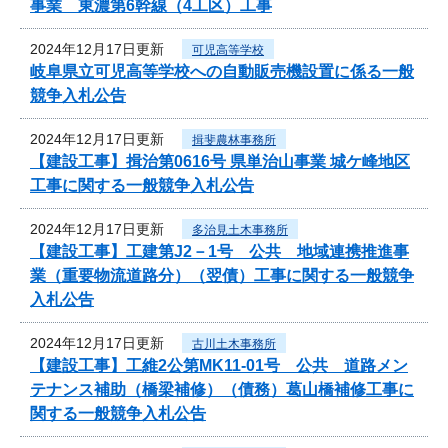
事業 東濃第6幹線（4工区）工事
2024年12月17日更新
可児高等学校
岐阜県立可児高等学校への自動販売機設置に係る一般
競争入札公告
2024年12月17日更新
揖斐農林事務所
【建設工事】揖治第0616号 県単治山事業 城ケ峰地区
工事に関する一般競争入札公告
2024年12月17日更新
多治見土木事務所
【建設工事】工建第J2－1号 公共 地域連携推進事
業（重要物流道路分）（翌債）工事に関する一般競争
入札公告
2024年12月17日更新
古川土木事務所
【建設工事】工維2公第MK11-01号 公共 道路メン
テナンス補助（橋梁補修）（債務）葛山橋補修工事に
関する一般競争入札公告