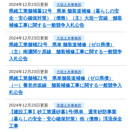
2024年12月23日更新
大垣土木事務所
県維工第舗補暮12号 県単 舗装道補修（暮らしの安
全・安心確保対策）（債務）（主）大垣一宮線 舗装
補修工事に関する一般競争入札公告
2024年12月23日更新
大垣土木事務所
県維工第舗補Z2号 県単 舗装道補修（ゼロ県債）
（主）南濃関ケ原線 舗装補修工事に関する一般競争
入札公告
2024年12月23日更新
大垣土木事務所
県維工第舗補Z1号 県単舗装道補修（ゼロ県債）
（一）養老赤坂線 舗装補修工事に関する一般競争入
札公告
2024年12月23日更新
美濃土木事務所
【建設工事】砂工第通砂暮1号/県単 通常砂防事業
（暮らしの安全・安心確保対策）他（債務）渓流保全
工事