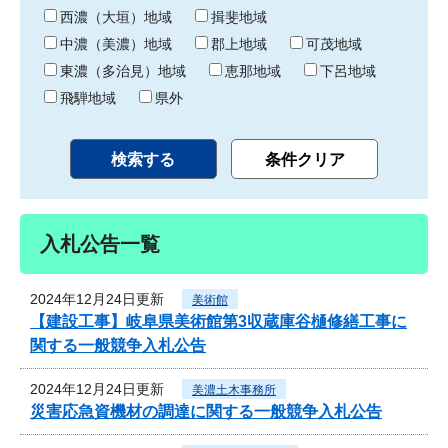
り
西濃（大垣）地域
揖斐地域
中濃（美濃）地域
郡上地域
可茂地域
東濃（多治見）地域
恵那地域
下呂地域
飛騨地域
県外
入札公告一覧
2024年12月24日更新
美術館
【建設工事】岐阜県美術館第3収蔵庫谷樋修繕工事に
関する一般競争入札公告
2024年12月24日更新
美濃土木事務所
災害応急資機材の調達に関する一般競争入札公告