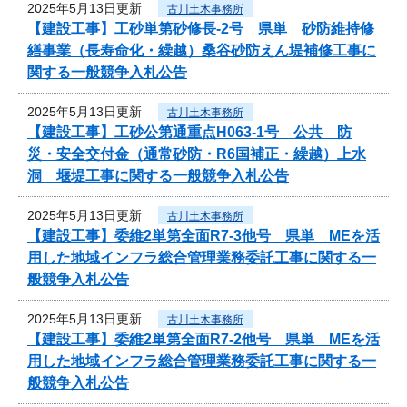
2025年5月13日更新
古川土木事務所
【建設工事】工砂単第砂修長‐2号 県単 砂防維持修
繕事業（長寿命化・繰越）桑谷砂防えん堤補修工事に
関する一般競争入札公告
2025年5月13日更新
古川土木事務所
【建設工事】工砂公第通重点H063-1号 公共 防
災・安全交付金（通常砂防・R6国補正・繰越）上水
洞 堰堤工事に関する一般競争入札公告
2025年5月13日更新
古川土木事務所
【建設工事】委維2単第全面R7-3他号 県単 MEを活
用した地域インフラ総合管理業務委託工事に関する一
般競争入札公告
2025年5月13日更新
古川土木事務所
【建設工事】委維2単第全面R7-2他号 県単 MEを活
用した地域インフラ総合管理業務委託工事に関する一
般競争入札公告