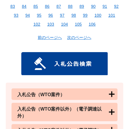
83
84
85
86
87
88
89
90
91
92
93
94
95
96
97
98
99
100
101
102
103
104
105
106
前のページへ
次のページへ
入札公告（WTO案件）
入札公告（WTO案件以外）（電子調達以
外）