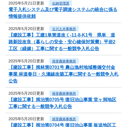
2025年5月21日更新
出納管理課
電子入札システム及び電子調達システムの統合に係る
情報提供依頼
2025年5月20日更新
古川土木事務所
【建設工事】工建1単第道改く-11-8-K1号 県単 道
路新設改良（暮らしの安全・安心確保対策費）平岩2
工区（繰越）工事に関する一般競争入札公告
2025年5月20日更新
揖斐農林事務所
【建設工事】揖林第0701号 農山漁村地域整備交付金
事業 林道春日・久瀬線改築工事に関する一般競争入札
公告
2025年5月20日更新
揖斐農林事務所
【建設工事】揖治第0705号 復旧治山事業 堂ヶ洞地区
工事に関する一般競争入札公告
2025年5月20日更新
揖斐農林事務所
【建設工事】揖治第0704号 復旧治山事業 板追地区工