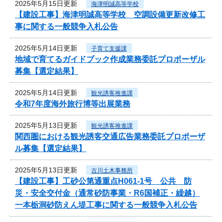
2025年5月15日更新
海津明誠高等学校
【建設工事】海津明誠高等学校 空調設備更新改修工
事に関する一般競争入札公告
2025年5月14日更新
子育て支援課
地域で育てるガイドブック作成業務委託プロポーザル
募集【選定結果】
2025年5月14日更新
観光誘客推進課
令和7年度海外旅行博等出展業務
2025年5月13日更新
観光誘客推進課
関西圏における観光誘客交通広告業務委託プロポーザ
ル募集【選定結果】
2025年5月13日更新
古川土木事務所
【建設工事】工砂公第通重点H061-1号 公共 防
災・安全交付金（通常砂防事業・R6国補正・繰越）
一本栃洞砂防えん堤工事に関する一般競争入札公告