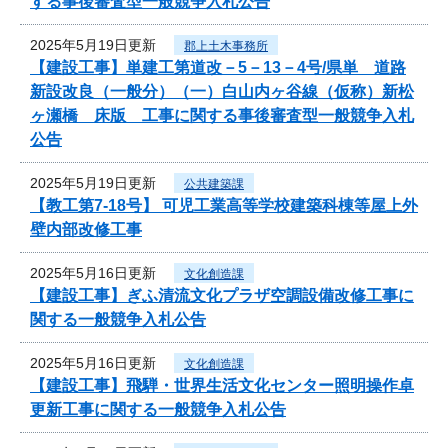
する事後審査型一般競争入札公告
2025年5月19日更新
郡上土木事務所
【建設工事】単建工第道改－5－13－4号/県単 道路
新設改良（一般分）（一）白山内ヶ谷線（仮称）新松
ヶ瀬橋 床版 工事に関する事後審査型一般競争入札
公告
2025年5月19日更新
公共建築課
【教工第7-18号】 可児工業高等学校建築科棟等屋上外
壁内部改修工事
2025年5月16日更新
文化創造課
【建設工事】ぎふ清流文化プラザ空調設備改修工事に
関する一般競争入札公告
2025年5月16日更新
文化創造課
【建設工事】飛騨・世界生活文化センター照明操作卓
更新工事に関する一般競争入札公告