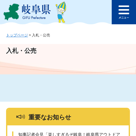
ペ
メ
このページの本文へ
ー
ニ
メ
ジ
ュ
ニ
の
ー
ュ
先
を
ー
頭
飛
トップページ
>
入札・公売
で
ば
す
し
入札・公売
。
て
本
文
へ
重要なお知らせ
知事記者会見「楽しすぎるぞ岐阜！岐阜県アウトドア