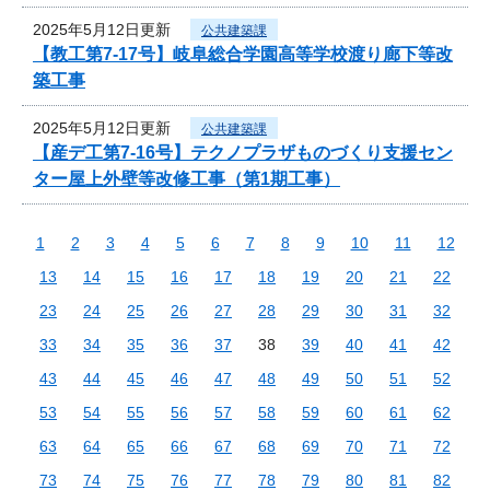
2025年5月12日更新
公共建築課
【教工第7-17号】岐阜総合学園高等学校渡り廊下等改
築工事
2025年5月12日更新
公共建築課
【産デ工第7-16号】テクノプラザものづくり支援セン
ター屋上外壁等改修工事（第1期工事）
1
2
3
4
5
6
7
8
9
10
11
12
13
14
15
16
17
18
19
20
21
22
23
24
25
26
27
28
29
30
31
32
33
34
35
36
37
38
39
40
41
42
43
44
45
46
47
48
49
50
51
52
53
54
55
56
57
58
59
60
61
62
63
64
65
66
67
68
69
70
71
72
73
74
75
76
77
78
79
80
81
82