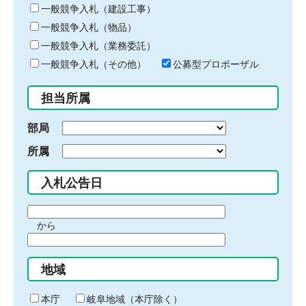
キ
一般競争入札（建設工事）
ー
一般競争入札（物品）
ワ
一般競争入札（業務委託）
ー
ド
一般競争入札（その他）
公募型プロポーザル
を
入
担当所属
力
部局
所属
入札公告日
期
から
間
期
の
間
始
地域
の
ま
終
り
わ
本庁
岐阜地域（本庁除く）