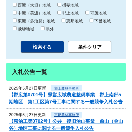
り
西濃（大垣）地域
揖斐地域
中濃（美濃）地域
郡上地域
可茂地域
東濃（多治見）地域
恵那地域
下呂地域
飛騨地域
県外
入札公告一覧
2025年5月27日更新
郡上農林事務所
【郡広第0701号】県営広域農道整備事業 郡上南部5
期地区 第1工区第7号工事に関する一般競争入札公告
2025年5月27日更新
恵那農林事務所
【恵治工第0702号】公共 復旧治山事業 前山（金山
谷）地区工事に関する一般競争入札公告