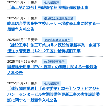
2025年5月23日更新
公共建築課
【高工第7-12号】飛騨寿楽苑照明設備改修工事
2025年5月23日更新
岐阜総合学園高等学校
岐阜総合学園高等学校ホッケー場改修工事に関する一
般競争入札公告
2025年5月22日更新
東部広域水道事務所
【建設工事】施工可第14号／既設管更新事業 東濃下
流送水管更新（1-2・2工区）舗装復旧工事
2025年5月22日更新
岐阜県税事務所
国産軽乗用車（EV・新車）の調達に関する一般競争
入札公告
2025年5月21日更新
公共建築課
【建設関連業務】【産デ委第7-22号】ソフトピアジャ
パン・センタービル空調設備等更新工事の実施設計委
託に関する一般競争入札公告