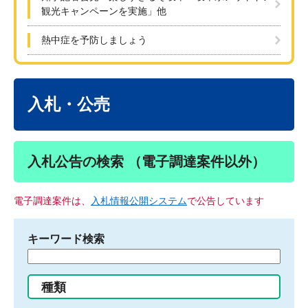
観光キャンペーンを実施」他
熱中症を予防しましょう
本
文
入札・公売
入札公告の検索 （電子調達案件以外）
電子調達案件は、
入札情報公開システム
で公告しています
キーワード検索
検
索
す
種類
る