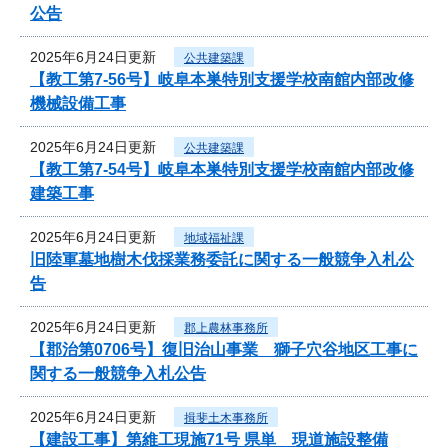
公告
2025年6月24日更新
公共建築課
【教工第7-56号】岐阜本巣特別支援学校南館内部改修
機械設備工事
2025年6月24日更新
公共建築課
【教工第7-54号】岐阜本巣特別支援学校南館内部改修
建築工事
2025年6月24日更新
地域福祉課
旧陸軍墓地樹木伐採業務委託に関する一般競争入札公
告
2025年6月24日更新
郡上農林事務所
【郡治第0706号】復旧治山事業 獅子穴谷地区工事に
関する一般競争入札公告
2025年6月24日更新
揖斐土木事務所
【建設工事】第維工現施71号 県単 現道施設整備