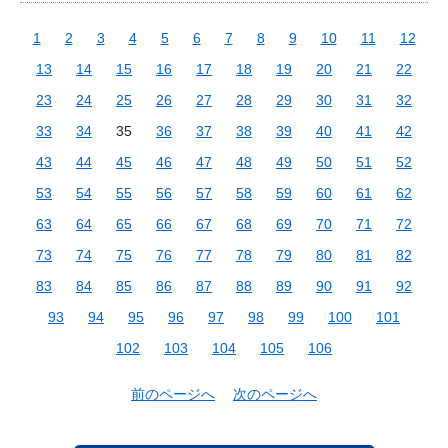
1
2
3
4
5
6
7
8
9
10
11
12
13
14
15
16
17
18
19
20
21
22
23
24
25
26
27
28
29
30
31
32
33
34
35
36
37
38
39
40
41
42
43
44
45
46
47
48
49
50
51
52
53
54
55
56
57
58
59
60
61
62
63
64
65
66
67
68
69
70
71
72
73
74
75
76
77
78
79
80
81
82
83
84
85
86
87
88
89
90
91
92
93
94
95
96
97
98
99
100
101
102
103
104
105
106
前のページへ
次のページへ