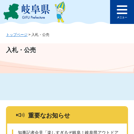
ペ
メ
このページの本文へ
ー
ニ
メ
ジ
ュ
ニ
の
ー
ュ
先
を
ー
頭
飛
トップページ
>
入札・公売
で
ば
す
し
入札・公売
。
て
本
文
へ
重要なお知らせ
知事記者会見「楽しすぎるぞ岐阜！岐阜県アウトドア