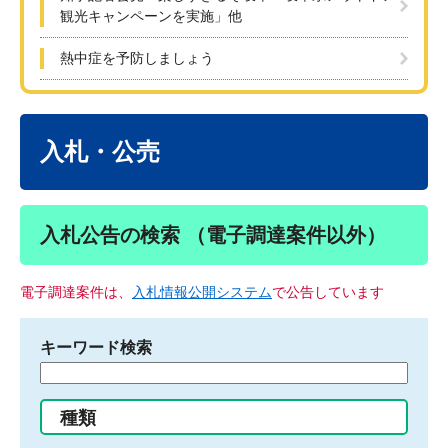
観光キャンペーンを実施」他
熱中症を予防しましょう
本
文
入札・公売
入札公告の検索 （電子調達案件以外）
電子調達案件は、
入札情報公開システム
で公告しています
キーワード検索
検
索
す
種類
る