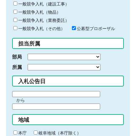
キ
一般競争入札（建設工事）
ー
一般競争入札（物品）
ワ
一般競争入札（業務委託）
ー
ド
一般競争入札（その他）
公募型プロポーザル
を
入
担当所属
力
部局
所属
入札公告日
期
から
間
期
の
間
始
地域
の
ま
終
り
わ
本庁
岐阜地域（本庁除く）