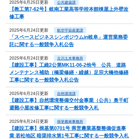
2025年6月25日更新
公共建築課
【教工第7-62号】岐南工業高等学校本館棟屋上外壁改
修工事
2025年6月24日更新
航空宇宙産業課
「スペースビジネスシンポジウムin岐阜」運営業務委
託に関する一般競争入札公告
2025年6月24日更新
古川土木事務所
【建設工事】工維2公第MK11-06-2他号 公共 道路
メンテナンス補助（橋梁修繕・繰越）足宗大橋他修繕
工事に関する一般競争入札公告
2025年6月24日更新
自然環境課
【建設工事】自然環境整備交付金事業（公共）奥千町
避難小屋改修工事に関する一般競争入札
2025年6月24日更新
揖斐農林事務所
【建設工事】揖基第0701号 県営農業基盤整備促進事
業 若松地区 暗渠排水第1号工事に関する一般競争入札