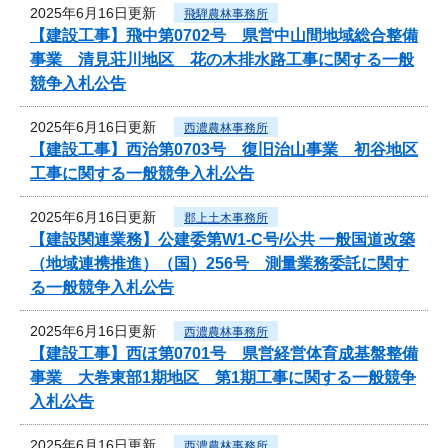
2025年6月16日更新
飛騨農林事務所
【建設工事】飛中第0702号 県営中山間地域総合整備
事業 清見荘川地区 花の木排水路工事に関する一般
競争入札公告
2025年6月16日更新
西濃農林事務所
【建設工事】西治第0703号 復旧治山事業 初谷地区
工事に関する一般競争入札公告
2025年6月16日更新
郡上土木事務所
【建設関連業務】公建委第W1-C号/公共 一般国道改築
（地域連携推進）（国）256号 測量業務委託に関す
る一般競争入札公告
2025年6月16日更新
西濃農林事務所
【建設工事】西ほ第0701号 県営経営体育成基盤整備
事業 大巻東部1期地区 第1期工事に関する一般競争
入札公告
2025年6月16日更新
西濃農林事務所