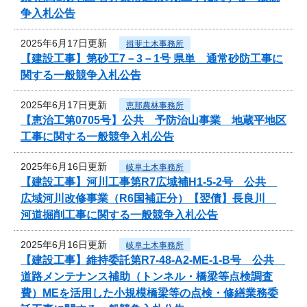
争入札公告
2025年6月17日更新
揖斐土木事務所
【建設工事】第砂工7－3－1号 県単 通常砂防工事に
関する一般競争入札公告
2025年6月17日更新
恵那農林事務所
【恵治工第0705号】公共 予防治山事業 地蔵平地区
工事に関する一般競争入札公告
2025年6月16日更新
岐阜土木事務所
【建設工事】河川工事第R7広域補H1-5-2号 公共
広域河川改修事業（R6国補正分）【翌債】長良川
河道掘削工事に関する一般競争入札公告
2025年6月16日更新
岐阜土木事務所
【建設工事】維持委託第R7-48-A2-ME-1-B号 公共
道路メンテナンス補助（トンネル・橋梁等点検調査
費）MEを活用した小規模橋梁等の点検・修繕業務委