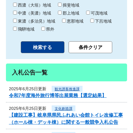
り
西濃（大垣）地域
揖斐地域
中濃（美濃）地域
郡上地域
可茂地域
東濃（多治見）地域
恵那地域
下呂地域
飛騨地域
県外
入札公告一覧
2025年6月25日更新
観光誘客推進課
令和7年度海外旅行博等出展業務【選定結果】
2025年6月25日更新
文化創造課
【建設工事】岐阜県県民ふれあい会館トイレ改修工事
（ホール棟・デッキ棟）に関する一般競争入札公告