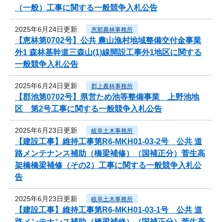
（一般）工事に関する一般競争入札公告
2025年6月24日更新
恵那農林事務所
【恵林第0702号】公共 農山漁村地域整備交付金事業
外1 森林基幹道三森山(1)線開設工事外1地区に関する
一般競争入札公告
2025年6月24日更新
郡上農林事務所
【郡池第0702号】県営ため池等整備事業 上野池地
区 第2号工事に関する一般競争入札公告
2025年6月23日更新
岐阜土木事務所
【建設工事】維持工事第R6-MKH01-03-2号 公共 道
路メンテナンス補助（橋梁補修）（国補正分）菅生高
架橋橋梁補修（その2）工事に関する一般競争入札公
告
2025年6月23日更新
岐阜土木事務所
【建設工事】維持工事第R6-MKH01-03-1号 公共 道
路メンテナンス補助（橋梁補修）（国補正分）菅生高