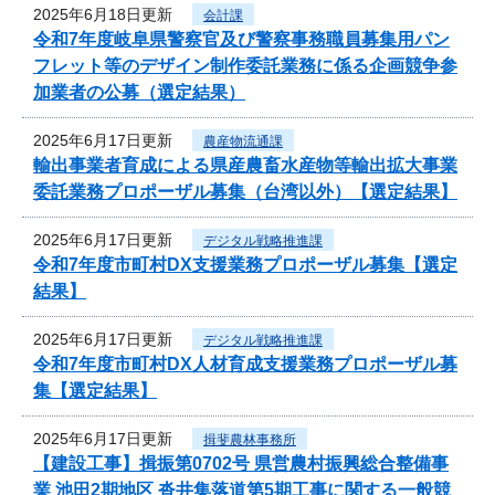
2025年6月18日更新
会計課
令和7年度岐阜県警察官及び警察事務職員募集用パン
フレット等のデザイン制作委託業務に係る企画競争参
加業者の公募（選定結果）
2025年6月17日更新
農産物流通課
輸出事業者育成による県産農畜水産物等輸出拡大事業
委託業務プロポーザル募集（台湾以外）【選定結果】
2025年6月17日更新
デジタル戦略推進課
令和7年度市町村DX支援業務プロポーザル募集【選定
結果】
2025年6月17日更新
デジタル戦略推進課
令和7年度市町村DX人材育成支援業務プロポーザル募
集【選定結果】
2025年6月17日更新
揖斐農林事務所
【建設工事】揖振第0702号 県営農村振興総合整備事
業 池田2期地区 沓井集落道第5期工事に関する一般競