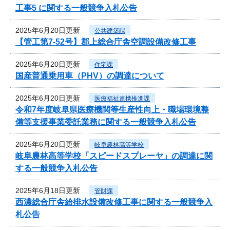
工事5 に関する一般競争入札公告
2025年6月20日更新
公共建築課
【管工第7-52号】郡上総合庁舎空調設備改修工事
2025年6月20日更新
住宅課
国産普通乗用車（PHV）の調達について
2025年6月20日更新
医療福祉連携推進課
令和7年度岐阜県医療機関等生産性向上・職場環境整
備等支援事業委託業務に関する一般競争入札公告
2025年6月20日更新
岐阜農林高等学校
岐阜農林高等学校「スピードスプレーヤ」の調達に関
する一般競争入札公告
2025年6月18日更新
管財課
西濃総合庁舎給排水設備改修工事に関する一般競争入
札公告