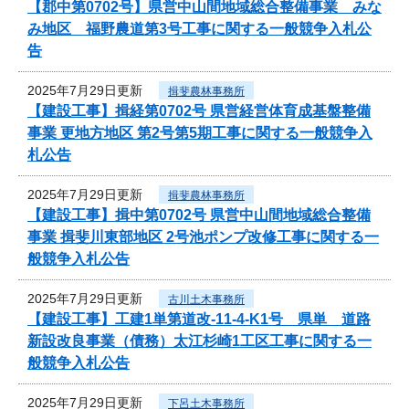
【郡中第0702号】県営中山間地域総合整備事業 みな
み地区 福野農道第3号工事に関する一般競争入札公
告
2025年7月29日更新
揖斐農林事務所
【建設工事】揖経第0702号 県営経営体育成基盤整備
事業 更地方地区 第2号第5期工事に関する一般競争入
札公告
2025年7月29日更新
揖斐農林事務所
【建設工事】揖中第0702号 県営中山間地域総合整備
事業 揖斐川東部地区 2号池ポンプ改修工事に関する一
般競争入札公告
2025年7月29日更新
古川土木事務所
【建設工事】工建1単第道改-11-4-K1号 県単 道路
新設改良事業（債務）太江杉崎1工区工事に関する一
般競争入札公告
2025年7月29日更新
下呂土木事務所