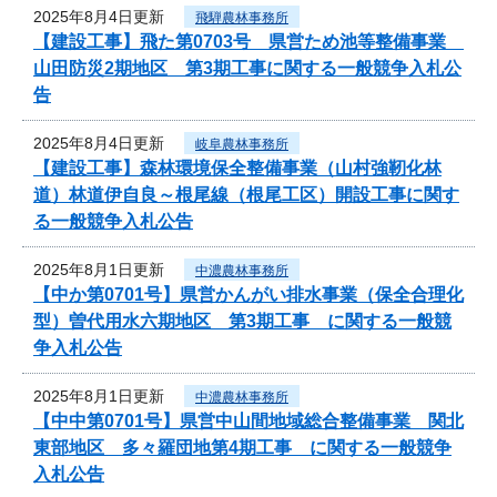
2025年8月4日更新
飛騨農林事務所
【建設工事】飛た第0703号 県営ため池等整備事業
山田防災2期地区 第3期工事に関する一般競争入札公
告
2025年8月4日更新
岐阜農林事務所
【建設工事】森林環境保全整備事業（山村強靭化林
道）林道伊自良～根尾線（根尾工区）開設工事に関す
る一般競争入札公告
2025年8月1日更新
中濃農林事務所
【中か第0701号】県営かんがい排水事業（保全合理化
型）曽代用水六期地区 第3期工事 に関する一般競
争入札公告
2025年8月1日更新
中濃農林事務所
【中中第0701号】県営中山間地域総合整備事業 関北
東部地区 多々羅団地第4期工事 に関する一般競争
入札公告