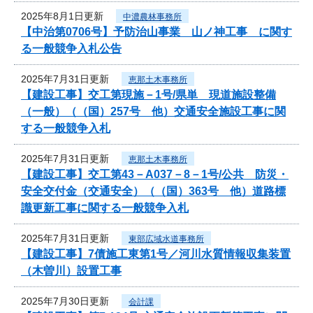
2025年8月1日更新
中濃農林事務所
【中治第0706号】予防治山事業 山ノ神工事 に関す
る一般競争入札公告
2025年7月31日更新
恵那土木事務所
【建設工事】交工第現施－1号/県単 現道施設整備
（一般）（（国）257号 他）交通安全施設工事に関
する一般競争入札
2025年7月31日更新
恵那土木事務所
【建設工事】交工第43－A037－8－1号/公共 防災・
安全交付金（交通安全）（（国）363号 他）道路標
識更新工事に関する一般競争入札
2025年7月31日更新
東部広域水道事務所
【建設工事】7債施工東第1号／河川水質情報収集装置
（木曽川）設置工事
2025年7月30日更新
会計課