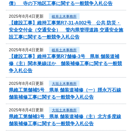
債） 寺の下地区工事に関する一般競争入札公告
2025年8月4日更新
岐阜土木事務所
【建設工事】維持工事第R7-31-A002号 公共 防災・
安全交付金（交通安全） 管内県管理道路 交通安全施
設工事に関する一般競争入札公告
2025年8月4日更新
岐阜土木事務所
【建設工事】維持工事第R7舗修-3号 県単 舗装道補
修（主）関本巣線ほか 舗装補修工事に関する一般競
争入札公告
2025年8月4日更新
大垣土木事務所
県維工第舗補5号 県単 舗装道補修（一）脛永万石線
舗装補修工事に関する一般競争入札公告
2025年8月4日更新
大垣土木事務所
県維工第舗補3号 県単 舗装道補修（主）北方多度線
舗装補修工事に関する一般競争入札公告