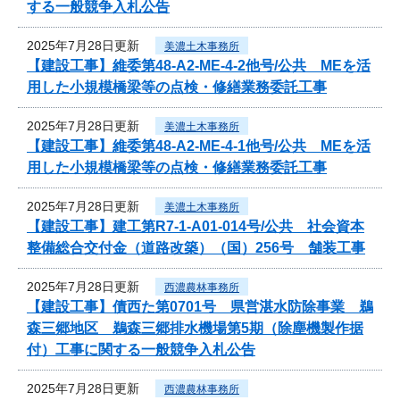
する一般競争入札公告
2025年7月28日更新
美濃土木事務所
【建設工事】維委第48-A2-ME-4-2他号/公共 MEを活
用した小規模橋梁等の点検・修繕業務委託工事
2025年7月28日更新
美濃土木事務所
【建設工事】維委第48-A2-ME-4-1他号/公共 MEを活
用した小規模橋梁等の点検・修繕業務委託工事
2025年7月28日更新
美濃土木事務所
【建設工事】建工第R7-1-A01-014号/公共 社会資本
整備総合交付金（道路改築）（国）256号 舗装工事
2025年7月28日更新
西濃農林事務所
【建設工事】債西た第0701号 県営湛水防除事業 鵜
森三郷地区 鵜森三郷排水機場第5期（除塵機製作据
付）工事に関する一般競争入札公告
2025年7月28日更新
西濃農林事務所