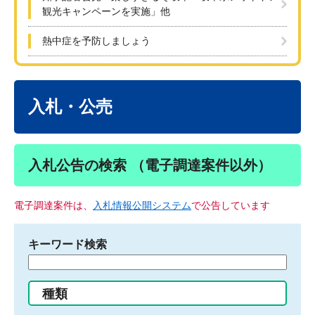
観光キャンペーンを実施」他
熱中症を予防しましょう
本
文
入札・公売
入札公告の検索 （電子調達案件以外）
電子調達案件は、
入札情報公開システム
で公告しています
キーワード検索
検
索
す
種類
る