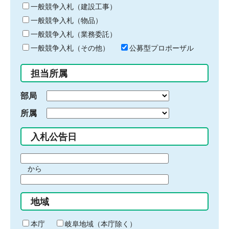
キ
一般競争入札（建設工事）
ー
一般競争入札（物品）
ワ
一般競争入札（業務委託）
ー
ド
一般競争入札（その他）
公募型プロポーザル
を
入
担当所属
力
部局
所属
入札公告日
期
から
間
期
の
間
始
地域
の
ま
終
り
わ
本庁
岐阜地域（本庁除く）