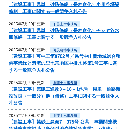
【建設工事】県単 砂防修繕（長寿命化）小川谷堰堤
修繕 工事に関する一般競争入札公告
2025年7月29日更新
下呂土木事務所
【建設工事】県単 砂防修繕（長寿命化）チシヤ谷水
叩修繕 工事に関する一般競争入札公告
2025年7月29日更新
可茂農林事務所
【建設工事】可中工第0702号／県営中山間地域総合整
備事業緑と清流の里七宗地区中排水路第1号工事に関
する一般競争入札公告
2025年7月29日更新
揖斐土木事務所
【建設工事】第建工道改3－18－1他号 県単 道路新
設改良（一般分）他（債務）工事に関する一般競争入
札公告
2025年7月29日更新
揖斐土木事務所
【建設工事】第砂工急傾7－075号 公共 事業間連携
等砂防事業補助（急傾斜地崩壊対策事業）（債務）工