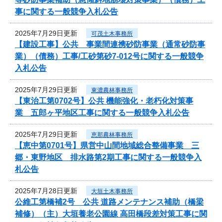
事に関する一般競争入札公告
2025年7月29日更新
可茂土木事務所
【建設工事】公共 事業間連携砂防事業（通常砂防事
業）（債務）工事/工砂第砂7-012号に関する一般競争
入札公告
2025年7月29日更新
東濃農林事務所
【東治工第0702号】公共 機能強化・老朽化対策事
業 五郎ヶ平地区工事に関する一般競争入札公告
2025年7月29日更新
恵那農林事務所
【恵中第0701号】県営中山間地域総合整備事業 三
郷・東野地区 排水路第2期工事に関する一般競争入
札公告
2025年7月28日更新
大垣土木事務所
公維工第橋補2号 公共 道路メンテナンス補助（橋梁
補修）（主）大垣養老公園線 高田橋段差対策工事に関