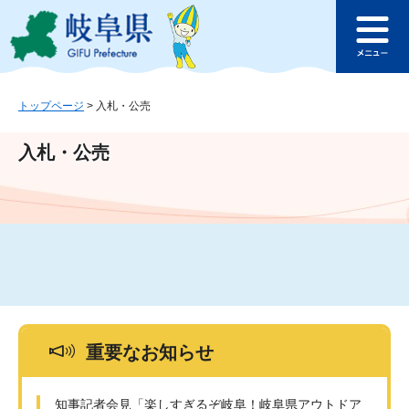
ペ
メ
このページの本文へ
ー
ニ
メ
ジ
ュ
ニ
の
ー
ュ
先
を
ー
頭
飛
トップページ
>
入札・公売
で
ば
す
し
入札・公売
。
て
本
文
へ
重要なお知らせ
知事記者会見「楽しすぎるぞ岐阜！岐阜県アウトドア