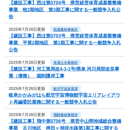
【建設工事】西ほ第0704号 県営経営体育成基盤整備
事業 牧2期地区 第3期工事に関する一般競争入札公
告
2025年7月28日更新
西濃農林事務所
【建設工事】西ほ第0703号 県営経営体育成基盤整備
事業 平尾2期地区 第1期工事に関する一般競争入札
公告
2025年7月28日更新
美濃土木事務所
【建設工事】河工第局改4-3-1号/県単 河川局部改良事
業（債務） 掘削護岸工事
2025年7月28日更新
航空宇宙産業課
岐阜かかみがはら航空宇宙博物館宇宙エリアレイアウ
ト再編委託業務に関する一般競争入札公告
2025年7月28日更新
飛騨農林事務所
【建設工事】飛中第0706号 県営中山間地域総合整備
事業 古川地区 稗田ヶ洞排水路第1期工事に関する