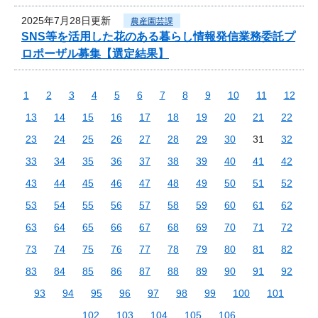
2025年7月28日更新
農産園芸課
SNS等を活用した花のある暮らし情報発信業務委託プ
ロポーザル募集【選定結果】
1
2
3
4
5
6
7
8
9
10
11
12
13
14
15
16
17
18
19
20
21
22
23
24
25
26
27
28
29
30
31
32
33
34
35
36
37
38
39
40
41
42
43
44
45
46
47
48
49
50
51
52
53
54
55
56
57
58
59
60
61
62
63
64
65
66
67
68
69
70
71
72
73
74
75
76
77
78
79
80
81
82
83
84
85
86
87
88
89
90
91
92
93
94
95
96
97
98
99
100
101
102
103
104
105
106