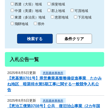
り
西濃（大垣）地域
揖斐地域
中濃（美濃）地域
郡上地域
可茂地域
東濃（多治見）地域
恵那地域
下呂地域
飛騨地域
県外
入札公告一覧
2025年8月5日更新
恵那農林事務所
【恵基第0701号】県営農業基盤整備促進事業 たかみ
ね地区 暗渠排水第5期工事に関する一般競争入札公
告
2025年8月5日更新
恵那農林事務所
【恵治工債第0708号】公共 復旧治山事業（2カ年国