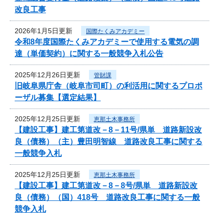
改良工事
2026年1月5日更新
国際たくみアカデミー
令和8年度国際たくみアカデミーで使用する電気の調
達（単価契約）に関する一般競争入札公告
2025年12月26日更新
管財課
旧岐阜県庁舎（岐阜市司町）の利活用に関するプロポ
ーザル募集【選定結果】
2025年12月25日更新
恵那土木事務所
【建設工事】建工第道改－8－11号/県単 道路新設改
良（債務）（主）豊田明智線 道路改良工事に関する
一般競争入札
2025年12月25日更新
恵那土木事務所
【建設工事】建工第道改－8－8号/県単 道路新設改
良（債務）（国）418号 道路改良工事に関する一般
競争入札