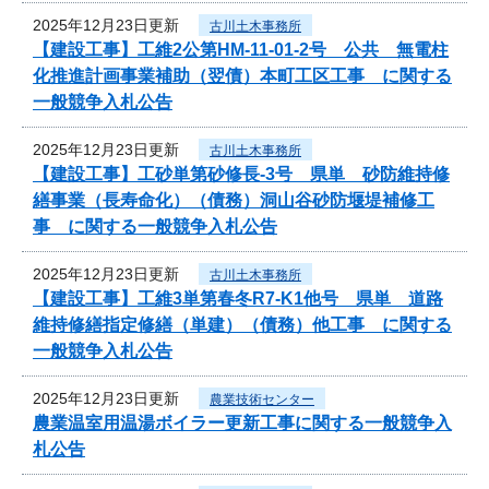
2025年12月23日更新
古川土木事務所
【建設工事】工維2公第HM-11-01-2号 公共 無電柱
化推進計画事業補助（翌債）本町工区工事 に関する
一般競争入札公告
2025年12月23日更新
古川土木事務所
【建設工事】工砂単第砂修長-3号 県単 砂防維持修
繕事業（長寿命化）（債務）洞山谷砂防堰堤補修工
事 に関する一般競争入札公告
2025年12月23日更新
古川土木事務所
【建設工事】工維3単第春冬R7-K1他号 県単 道路
維持修繕指定修繕（単建）（債務）他工事 に関する
一般競争入札公告
2025年12月23日更新
農業技術センター
農業温室用温湯ボイラー更新工事に関する一般競争入
札公告