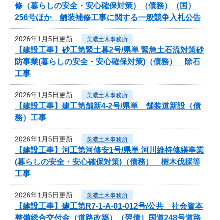
修（暮らしの安全・安心確保対策）（債務）（国）
256号ほか 舗装補修工事に関する一般競争入札公告
2026年1月5日更新
美濃土木事務所
【建設工事】砂工第緊土暮2号/県単 緊急土石流対策砂
防事業(暮らしの安全・安心確保対策)（債務） 除石
工事
2026年1月5日更新
美濃土木事務所
【建設工事】建工第舗新4-2号/県単 舗装道新設（債
務）工事
2026年1月5日更新
美濃土木事務所
【建設工事】河工第河修安1号/県単 河川維持修繕事業
(暮らしの安全・安心確保対策)（債務） 樹木伐採等
工事
2026年1月5日更新
美濃土木事務所
【建設工事】建工第R7-1-A-01-012号/公共 社会資本
整備総合交付金（道路改築）（翌債）国道248号道路