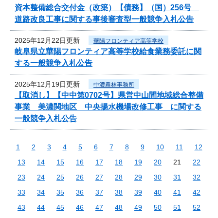
資本整備総合交付金（改築）【債務】（国）256号
道路改良工事に関する事後審査型一般競争入札公告
2025年12月22日更新
華陽フロンティア高等学校
岐阜県立華陽フロンティア高等学校給食業務委託に関
する一般競争入札公告
2025年12月19日更新
中濃農林事務所
【取消し】【中中第0702号】県営中山間地域総合整備
事業 美濃関地区 中央揚水機場改修工事 に関する
一般競争入札公告
1
2
3
4
5
6
7
8
9
10
11
12
13
14
15
16
17
18
19
20
21
22
23
24
25
26
27
28
29
30
31
32
33
34
35
36
37
38
39
40
41
42
43
44
45
46
47
48
49
50
51
52