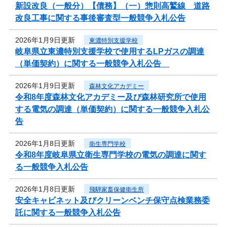
新設改良（一般分）【債務】（一）惣則高鷲線 道路
改良工事に関する事後審査型一般競争入札公告
2026年1月9日更新
東濃特別支援学校
岐阜県立東濃特別支援学校で使用するLPガスの調達
（単価契約）に関する一般競争入札公告
2026年1月9日更新
森林文化アカデミー
令和8年度森林文化アカデミー及び森林研究所で使用
する電気の調達（単価契約）に関する一般競争入札公
告
2026年1月8日更新
衛生専門学校
令和8年度岐阜県立衛生専門学校の電気の調達に関す
る一般競争入札公告
2026年1月8日更新
飛騨家畜保健衛生所
安全キャビネット及びクリーンベンチ保守点検業務委
託に関する一般競争入札公告