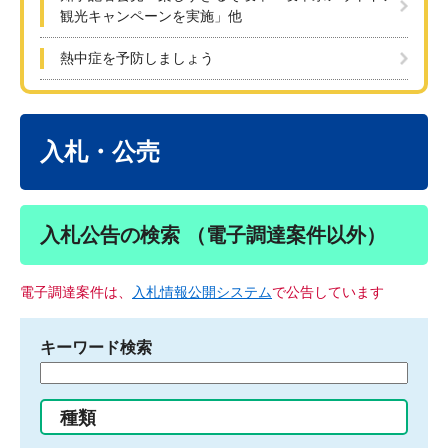
観光キャンペーンを実施」他
熱中症を予防しましょう
本
文
入札・公売
入札公告の検索 （電子調達案件以外）
電子調達案件は、
入札情報公開システム
で公告しています
キーワード検索
検
索
す
種類
る