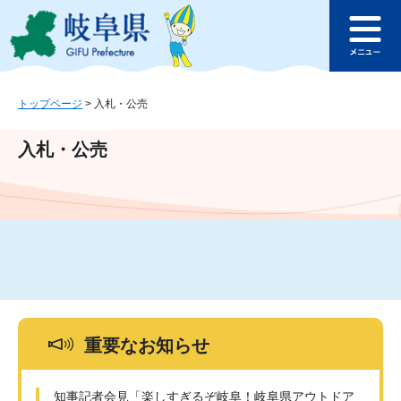
ペ
メ
このページの本文へ
ー
ニ
メ
ジ
ュ
ニ
の
ー
ュ
先
を
ー
頭
飛
トップページ
>
入札・公売
で
ば
す
し
入札・公売
。
て
本
文
へ
重要なお知らせ
知事記者会見「楽しすぎるぞ岐阜！岐阜県アウトドア