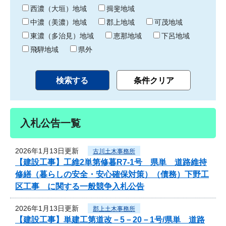
り
西濃（大垣）地域
揖斐地域
中濃（美濃）地域
郡上地域
可茂地域
東濃（多治見）地域
恵那地域
下呂地域
飛騨地域
県外
入札公告一覧
2026年1月13日更新
古川土木事務所
【建設工事】工維2単第修暮R7-1号 県単 道路維持
修繕（暮らしの安全・安心確保対策）（債務）下野工
区工事 に関する一般競争入札公告
2026年1月13日更新
郡上土木事務所
【建設工事】単建工第道改－5－20－1号/県単 道路