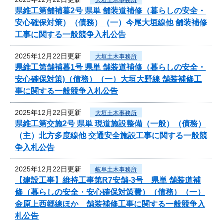
県維工第舗補暮2号 県単 舗装道補修（暮らしの安全・
安心確保対策）（債務）（一）今尾大垣線他 舗装補修
工事に関する一般競争入札公告
2025年12月22日更新
大垣土木事務所
県維工第舗補暮1号 県単 舗装道補修（暮らしの安全・
安心確保対策)（債務）（一）大垣大野線 舗装補修工
事に関する一般競争入札公告
2025年12月22日更新
大垣土木事務所
県維工第交施2号 県単 現道施設整備（一般）（債務）
（主）北方多度線他 交通安全施設工事に関する一般競
争入札公告
2025年12月22日更新
岐阜土木事務所
【建設工事】維持工事第R7安舗-3号 県単 舗装道補
修（暮らしの安全・安心確保対策費）（債務）（一）
金原上西郷線ほか 舗装補修工事に関する一般競争入
札公告