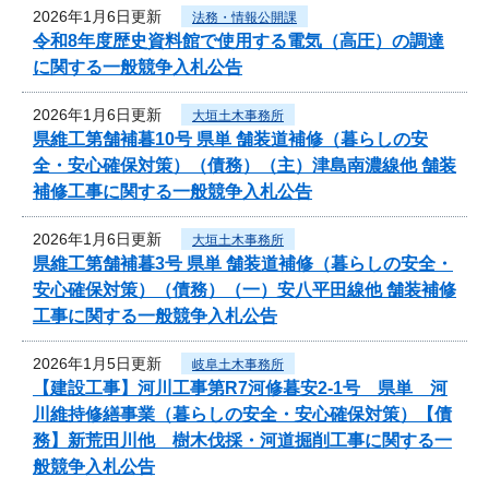
2026年1月6日更新
法務・情報公開課
令和8年度歴史資料館で使用する電気（高圧）の調達
に関する一般競争入札公告
2026年1月6日更新
大垣土木事務所
県維工第舗補暮10号 県単 舗装道補修（暮らしの安
全・安心確保対策）（債務）（主）津島南濃線他 舗装
補修工事に関する一般競争入札公告
2026年1月6日更新
大垣土木事務所
県維工第舗補暮3号 県単 舗装道補修（暮らしの安全・
安心確保対策）（債務）（一）安八平田線他 舗装補修
工事に関する一般競争入札公告
2026年1月5日更新
岐阜土木事務所
【建設工事】河川工事第R7河修暮安2-1号 県単 河
川維持修繕事業（暮らしの安全・安心確保対策）【債
務】新荒田川他 樹木伐採・河道掘削工事に関する一
般競争入札公告