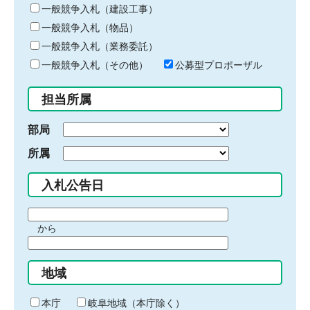
キ
一般競争入札（建設工事）
ー
一般競争入札（物品）
ワ
一般競争入札（業務委託）
ー
ド
一般競争入札（その他）
公募型プロポーザル
を
入
担当所属
力
部局
所属
入札公告日
期
から
間
期
の
間
始
地域
の
ま
終
り
わ
本庁
岐阜地域（本庁除く）