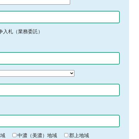
争入札（業務委託）
地域
中濃（美濃）地域
郡上地域