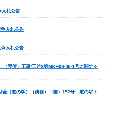
争入札公告
競争入札公告
競争入札公告
債）工事/工維3第MKH06-05-1号に関する
交付金（道の駅）（債務）（国）157号 道の駅ト