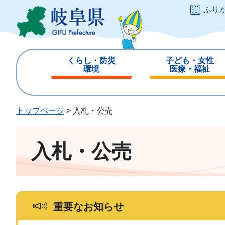
ペ
メ
ふり
ー
ニ
ジ
ュ
の
ー
先
を
くらし・防災
子ども・女性
頭
飛
環境
医療・福祉
で
ば
閉
閉
す
し
じ
じ
。
て
る
る
トップページ
>
入札・公売
本
文
へ
入札・公売
重要なお知らせ