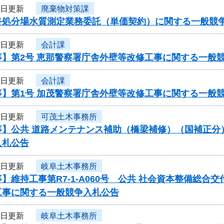
3日更新
廃棄物対策課
終処分場水質測定業務委託（単価契約）に関する一般競
3日更新
会計課
事】第2号 恵那警察署庁舎外壁等改修工事に関する一般
3日更新
会計課
事】第1号 加茂警察署庁舎外壁等改修工事に関する一般
3日更新
可茂土木事務所
】公共 道路メンテナンス補助（橋梁補修）（国補正分）（翌
入札公告
2日更新
岐阜土木事務所
】維持工事第R7-1-A060号 公共 社会資本整備総合
工事に関する一般競争入札公告
2日更新
岐阜土木事務所