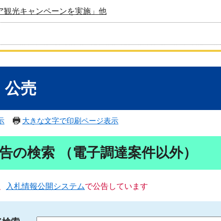
ア観光キャンペーンを実施」他
・公売
示
大きな文字で印刷ページ表示
告の検索 （電子調達案件以外）
、
入札情報公開システム
で公告しています