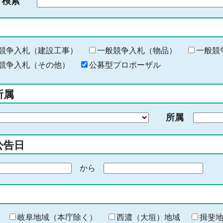
ド検索
検
索
す
る
キ
競争入札（建設工事）
一般競争入札（物品）
一般競
ー
競争入札（その他）
公募型プロポーザル
ワ
ー
所属
ド
を
所属
入
力
公告日
から
期
間
の
終
わ
岐阜地域（本庁除く）
西濃（大垣）地域
揖斐