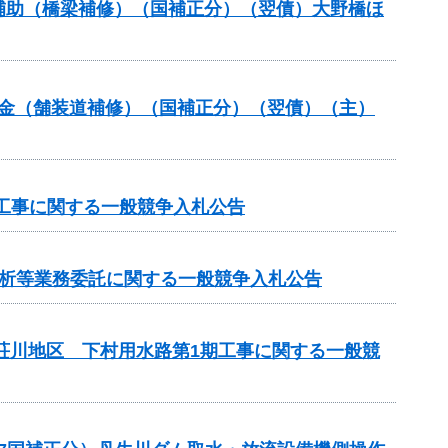
ンス補助（橋梁補修）（国補正分）（翌債）大野橋ほ
全交付金（舗装道補修）（国補正分）（翌債）（主）
工事に関する一般競争入札公告
分析等業務委託に関する一般競争入札公告
見荘川地区 下村用水路第1期工事に関する一般競