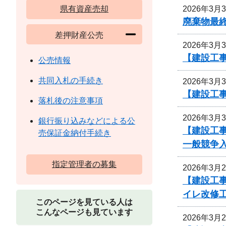
2026年3月
県有資産売却
廃棄物最
差押財産公売
2026年3月
【建設工
公売情報
共同入札の手続き
2026年3月
【建設工
落札後の注意事項
2026年3月
銀行振り込みなどによる公
【建設工事
売保証金納付手続き
一般競争
指定管理者の募集
2026年3月
【建設工事
イレ改修
このページを見ている人は
こんなページも見ています
2026年3月