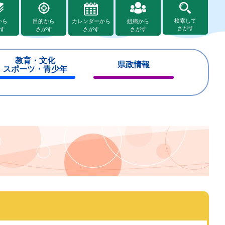
検索して
から
目的から
カレンダーから
組織から
さがす
す
さがす
さがす
さがす
教育・文化
県政情報
スポーツ・青少年
閉
閉
じ
じ
る
る