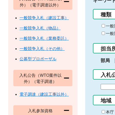
キーワー
外）（電子調達以外）
種類
一般競争入札（建設工事）
一般
一般競争入札（物品）
一般
一般競争入札（業務委託）
担当
一般競争入札（その他）
公募型プロポーザル
部局
入札
入札公告（WTO案件以
外）（電子調達）
期
間
電子調達（建設工事以外）
の
地域
始
入札参加資格
ま
本庁