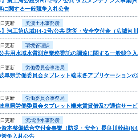
】第工河公総ダR7-2号／公共 ダムメンテナンス事業
工事に関する一般競争入札公告
2日更新
美濃土木事務所
】河工第広域H4-1号/公共 防災・安全交付金（広域河川
2日更新
環境管理課
度公共用水域水質測定業務委託の調達に関する一般競争入
2日更新
労働委員会事務局
度岐阜県労働委員会タブレット端末各アプリケーション
2日更新
労働委員会事務局
度岐阜県労働委員会タブレット端末賃貸借及び通信サー
2日更新
流域浄水事務所
資本整備総合交付金事業（防災・安全）長良川幹線(N43-N4
般競争入札公告