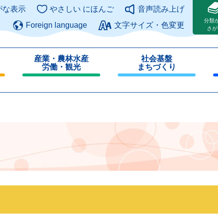
このページの本文へ
がな表示
やさしい にほんご
音声読み上げ
分類
Foreign language
文字サイズ・色変更
さが
産業・農林水産
社会基盤
労働・観光
まちづくり
閉
閉
じ
じ
る
る