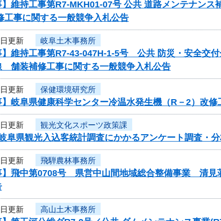
】維持工事第R7-MKH01-07号 公共 道路メンテナ
補修工事に関する一般競争入札公告
2日更新
岐阜土木事務所
】維持工事第R7-43-047H-1-5号 公共 防災・安
線 舗装補修工事に関する一般競争入札公告
2日更新
保健環境研究所
事】岐阜県健康科学センター冷温水発生機（R－2）改修
2日更新
観光文化スポーツ政策課
度岐阜県観光入込客統計調査にかかるアンケート調査・
2日更新
飛騨農林事務所
事】飛中第0708号 県営中山間地域総合整備事業 清
告
2日更新
高山土木事務所