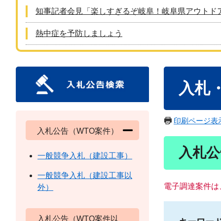
知事記者会見「楽しすぎるぞ岐阜！岐阜県アウトド
熱中症を予防しましょう
本
入札
文
印刷ページ表
入札公告（WTO案件）
入札公
一般競争入札（建設工事）
一般競争入札（建設工事以
電子調達案件は
外）
入札公告（WTO案件以