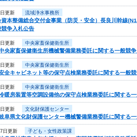
2日更新
流域浄水事務所
資本整備総合交付金事業（防災・安全）長良川幹線(N14-N1
般競争入札公告
2日更新
中央家畜保健衛生所
度中央家畜保健衛生所機械警備業務委託に関する一般競
2日更新
中央家畜保健衛生所
度安全キャビネット等の保守点検業務委託に関する一般
2日更新
中央家畜保健衛生所
度冷暖房装置等空調設備他の保守点検業務委託に関する
2日更新
文化財保護センター
度岐阜県文化財保護センター機械警備業務委託に関する一
27日更新
子ども・女性政策課