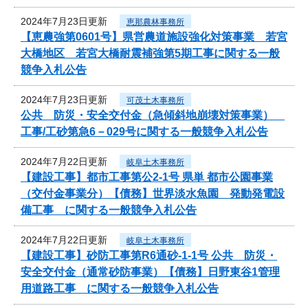
2024年7月23日更新
恵那農林事務所
【恵農強第0601号】県営農道施設強化対策事業 若宮
大橋地区 若宮大橋耐震補強第5期工事に関する一般
競争入札公告
2024年7月23日更新
可茂土木事務所
公共 防災・安全交付金（急傾斜地崩壊対策事業）
工事/工砂第急6－029号に関する一般競争入札公告
2024年7月22日更新
岐阜土木事務所
【建設工事】都市工事第公2-1号 県単 都市公園事業
（交付金事業分）【債務】世界淡水魚園 発動発電設
備工事 に関する一般競争入札公告
2024年7月22日更新
岐阜土木事務所
【建設工事】砂防工事第R6通砂-1-1号 公共 防災・
安全交付金（通常砂防事業）【債務】日野東谷1管理
用道路工事 に関する一般競争入札公告