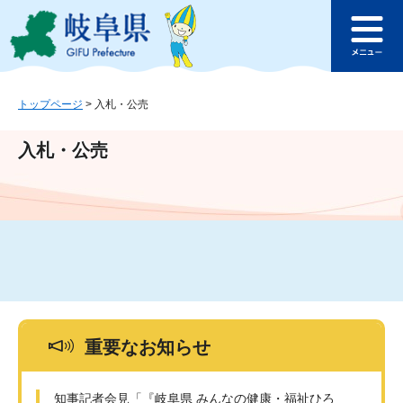
ペ
メ
このページの本文へ
ー
ニ
メ
ジ
ュ
ニ
の
ー
ュ
先
を
ー
頭
飛
トップページ
>
入札・公売
で
ば
す
し
入札・公売
。
て
本
文
へ
重要なお知らせ
知事記者会見「『岐阜県 みんなの健康・福祉ひろ