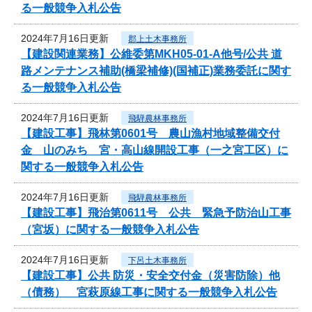
る一般競争入札公告
2024年7月16日更新
郡上土木事務所
【建設関連業務】公維委第MKH05-01-A他号/公共 道
路メンテナンス補助(橋梁補修)(国補正)業務委託に関す
る一般競争入札公告
2024年7月16日更新
飛騨農林事務所
【建設工事】飛林第0601号 農山漁村地域整備交付
金 山のみち 宮・高山線開設工事（一之宮工区）に
関する一般競争入札公告
2024年7月16日更新
飛騨農林事務所
【建設工事】飛治第0611号 公共 緊急予防治山工事
（宮坂）に関する一般競争入札公告
2024年7月16日更新
下呂土木事務所
【建設工事】公共 防災・安全交付金（災害防除）他
（債務） 宮萩原線工事に関する一般競争入札公告