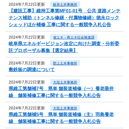
2024年7月22日更新
岐阜土木事務所
【建設工事】維持工事第MF01-01号 公共 道路メンテ
ナンス補助（トンネル修繕・付属物修繕）徳永ロック
シェッドほか補修 工事に関する一般競争入札公告
2024年7月22日更新
省エネ・再エネ社会推進課
岐阜県エネルギービジョン改定に向けた調査・分析委
託プロポーザル募集【選定結果】
2024年7月22日更新
郡上土木事務所
敷鉄板の調達について
2024年7月22日更新
大垣土木事務所
県維工第舗補7号 県単 舗装道補修（一）養老垂井
線 舗装補修工事に関する一般競争入札公告
2024年7月22日更新
大垣土木事務所
県維工第舗補5号 県単 舗装道補修（主）羽島養老
線 舗装補修工事に関する一般競争入札公告