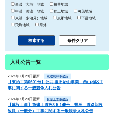
り
西濃（大垣）地域
揖斐地域
中濃（美濃）地域
郡上地域
可茂地域
東濃（多治見）地域
恵那地域
下呂地域
飛騨地域
県外
入札公告一覧
2024年7月23日更新
東濃農林事務所
【東治工第0601号】公共 復旧治山事業 西山地区工
事に関する一般競争入札公告
2024年7月23日更新
揖斐土木事務所
【建設工事】第建工道改3-5-1他号 県単 道路新設
改良（一般分）工事に関する一般競争入札公告