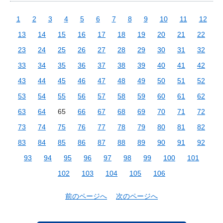
1
2
3
4
5
6
7
8
9
10
11
12
13
14
15
16
17
18
19
20
21
22
23
24
25
26
27
28
29
30
31
32
33
34
35
36
37
38
39
40
41
42
43
44
45
46
47
48
49
50
51
52
53
54
55
56
57
58
59
60
61
62
63
64
65
66
67
68
69
70
71
72
73
74
75
76
77
78
79
80
81
82
83
84
85
86
87
88
89
90
91
92
93
94
95
96
97
98
99
100
101
102
103
104
105
106
前のページへ
次のページへ