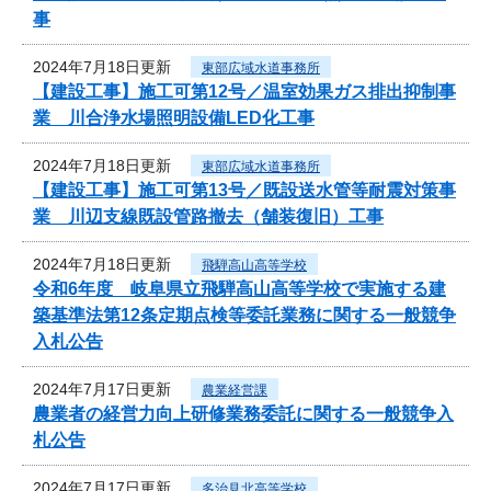
事
2024年7月18日更新
東部広域水道事務所
【建設工事】施工可第12号／温室効果ガス排出抑制事
業 川合浄水場照明設備LED化工事
2024年7月18日更新
東部広域水道事務所
【建設工事】施工可第13号／既設送水管等耐震対策事
業 川辺支線既設管路撤去（舗装復旧）工事
2024年7月18日更新
飛騨高山高等学校
令和6年度 岐阜県立飛騨高山高等学校で実施する建
築基準法第12条定期点検等委託業務に関する一般競争
入札公告
2024年7月17日更新
農業経営課
農業者の経営力向上研修業務委託に関する一般競争入
札公告
2024年7月17日更新
多治見北高等学校