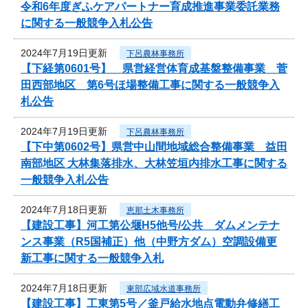
令和6年度ぎふケアパートナー育成推進事業委託業務
に関する一般競争入札公告
2024年7月19日更新
下呂農林事務所
【下経第0601号】 県営経営体育成基盤整備事業 菅
田西部地区 第6号ほ場整備工事に関する一般競争入
札公告
2024年7月19日更新
下呂農林事務所
【下中第0602号】県営中山間地域総合整備事業 益田
南部地区 大林集落排水、大林笠垣内排水工事に関する
一般競争入札公告
2024年7月18日更新
恵那土木事務所
【建設工事】河工第公堰H5他号/公共 ダムメンテナ
ンス事業（R5国補正）他（中野方ダム）空調設備更
新工事に関する一般競争入札
2024年7月18日更新
東部広域水道事務所
【建設工事】工東第5号／釜戸給水地点電動弁修繕工