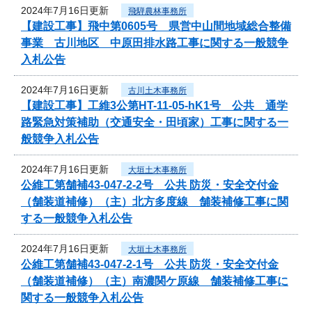
2024年7月16日更新
飛騨農林事務所
【建設工事】飛中第0605号 県営中山間地域総合整備
事業 古川地区 中原田排水路工事に関する一般競争
入札公告
2024年7月16日更新
古川土木事務所
【建設工事】工維3公第HT-11-05-hK1号 公共 通学
路緊急対策補助（交通安全・田頃家）工事に関する一
般競争入札公告
2024年7月16日更新
大垣土木事務所
公維工第舗補43-047-2-2号 公共 防災・安全交付金
（舗装道補修）（主）北方多度線 舗装補修工事に関
する一般競争入札公告
2024年7月16日更新
大垣土木事務所
公維工第舗補43-047-2-1号 公共 防災・安全交付金
（舗装道補修）（主）南濃関ケ原線 舗装補修工事に
関する一般競争入札公告