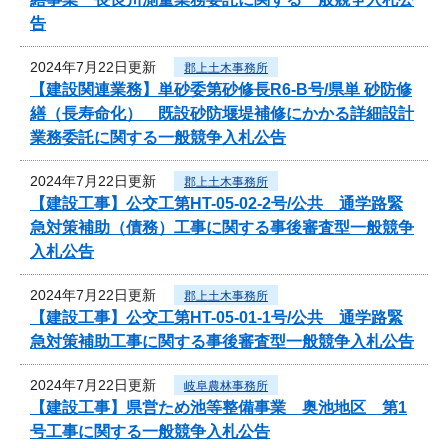
告
2024年7月22日更新
郡上土木事務所
【建設関連業務】単砂委第砂修長R6-B号/県単 砂防修
繕（長寿命化） 既設砂防堰堤補修にかかる詳細設計
業務委託に関する一般競争入札公告
2024年7月22日更新
郡上土木事務所
【建設工事】公交工第HT-05-02-2号/公共 通学路緊
急対策補助（債務）工事に関する事後審査型一般競争
入札公告
2024年7月22日更新
郡上土木事務所
【建設工事】公交工第HT-05-01-1号/公共 通学路緊
急対策補助工事に関する事後審査型一般競争入札公告
2024年7月22日更新
岐阜農林事務所
【建設工事】県営ため池等整備事業 奥池地区 第1
号工事に関する一般競争入札公告