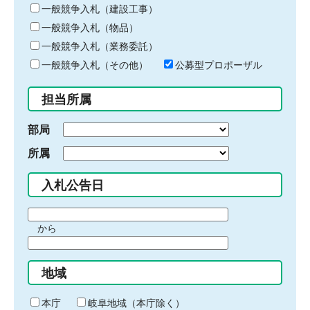
キ
一般競争入札（建設工事）
ー
一般競争入札（物品）
ワ
一般競争入札（業務委託）
ー
ド
一般競争入札（その他）
公募型プロポーザル
を
入
担当所属
力
部局
所属
入札公告日
期
から
間
期
の
間
始
地域
の
ま
終
り
わ
本庁
岐阜地域（本庁除く）