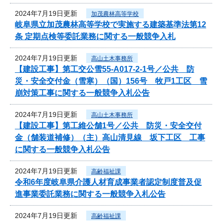
2024年7月19日更新
加茂農林高等学校
岐阜県立加茂農林高等学校で実施する建築基準法第12
条 定期点検等委託業務に関する一般競争入札
2024年7月19日更新
高山土木事務所
【建設工事】第工交公雪55-A017-2-1号／公共 防
災・安全交付金（雪寒）（国）156号 牧戸1工区 雪
崩対策工事に関する一般競争入札公告
2024年7月19日更新
高山土木事務所
【建設工事】第工維公舗1号／公共 防災・安全交付
金（舗装道補修）（主）高山清見線 坂下工区 工事
に関する一般競争入札公告
2024年7月19日更新
高齢福祉課
令和6年度岐阜県介護人材育成事業者認定制度普及促
進事業委託業務に関する一般競争入札公告
2024年7月19日更新
高齢福祉課