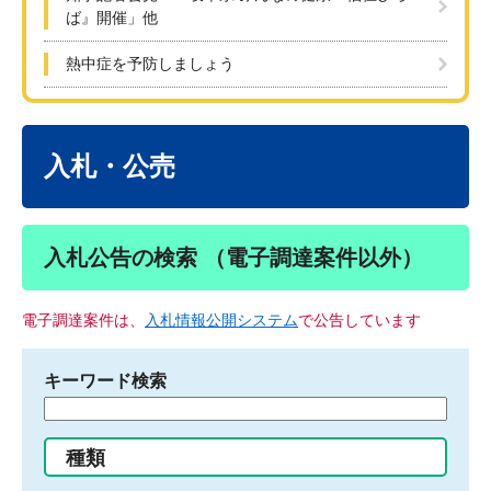
ば』開催」他
熱中症を予防しましょう
本
文
入札・公売
入札公告の検索 （電子調達案件以外）
電子調達案件は、
入札情報公開システム
で公告しています
キーワード検索
検
索
す
種類
る