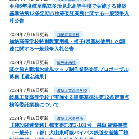
令和6年度岐阜県立多治見北高等学校で実施する建築
基準法第12条定期点検等委託業務に関する一般競争入
札公告
2024年7月16日更新
加納高等学校
加納高等学校特別教室用机・椅子(県産材使用）の調
達に関する一般競争入札公告
2024年7月16日更新
観光企画課
関ケ原古戦場お散歩マップ制作業務委託プロポーザル
募集【選定結果】
2024年7月16日更新
岐阜工業高等学校
岐阜工業高等学校で実施する建築基準法第12条定期点
検等委託業務について
2024年7月16日更新
岐阜土木事務所
【建設関連業務】都市委託第3-101号 県単 街路事業
（一般分）（都）犬山東町線バイパス鉄道交差施工検