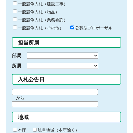
キ
一般競争入札（建設工事）
ー
一般競争入札（物品）
ワ
一般競争入札（業務委託）
ー
ド
一般競争入札（その他）
公募型プロポーザル
を
入
担当所属
力
部局
所属
入札公告日
期
から
間
期
の
間
始
地域
の
ま
終
り
わ
本庁
岐阜地域（本庁除く）