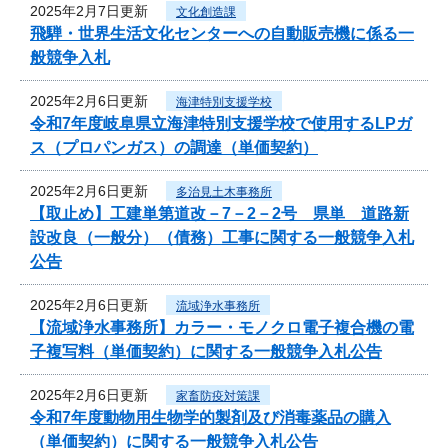
2025年2月7日更新
文化創造課
飛騨・世界生活文化センターへの自動販売機に係る一
般競争入札
2025年2月6日更新
海津特別支援学校
令和7年度岐阜県立海津特別支援学校で使用するLPガ
ス（プロパンガス）の調達（単価契約）
2025年2月6日更新
多治見土木事務所
【取止め】工建単第道改－7－2－2号 県単 道路新
設改良（一般分）（債務）工事に関する一般競争入札
公告
2025年2月6日更新
流域浄水事務所
【流域浄水事務所】カラー・モノクロ電子複合機の電
子複写料（単価契約）に関する一般競争入札公告
2025年2月6日更新
家畜防疫対策課
令和7年度動物用生物学的製剤及び消毒薬品の購入
（単価契約）に関する一般競争入札公告