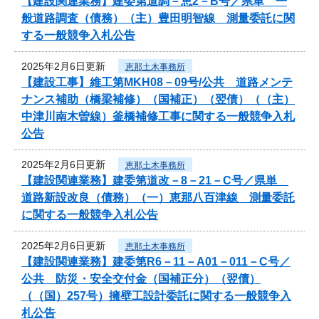
【建設関連業務】建委第道調－恵2－B号／県単 一
般道路調査（債務）（主）豊田明智線 測量委託に関
する一般競争入札公告
2025年2月6日更新
恵那土木事務所
【建設工事】維工第MKH08－09号/公共 道路メンテ
ナンス補助（橋梁補修）（国補正）（翌債）（（主）
中津川南木曽線）釜橋補修工事に関する一般競争入札
公告
2025年2月6日更新
恵那土木事務所
【建設関連業務】建委第道改－8－21－C号／県単
道路新設改良（債務）（一）恵那八百津線 測量委託
に関する一般競争入札公告
2025年2月6日更新
恵那土木事務所
【建設関連業務】建委第R6－11－A01－011－C号／
公共 防災・安全交付金（国補正分）（翌債）
（（国）257号）擁壁工設計委託に関する一般競争入
札公告