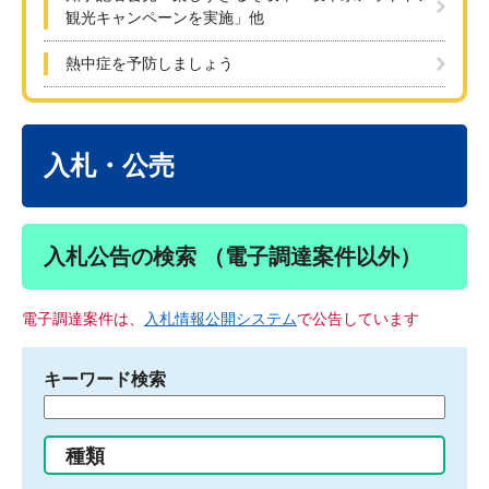
観光キャンペーンを実施」他
熱中症を予防しましょう
本
文
入札・公売
入札公告の検索 （電子調達案件以外）
電子調達案件は、
入札情報公開システム
で公告しています
キーワード検索
検
索
す
種類
る