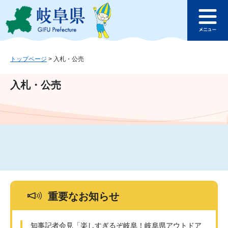
ペ
メ
このページの本文へ
ー
ニ
メ
ジ
ュ
ニ
の
ー
ュ
先
を
ー
頭
飛
トップページ
>
入札・公売
で
ば
す
し
入札・公売
。
て
本
文
へ
重要なお知らせ
知事記者会見「楽しすぎるぞ岐阜！岐阜県アウトドア