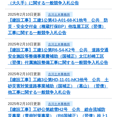
（大久手）に関する一般競争入札公告
2025年2月10日更新
古川土木事務所
【建設工事】工建1公第43-A01-68-K1他号 公共 防
災・安全交付金（種蔵打保BP）他塩屋工区（翌債）
工事に関する一般競争入札公告
2025年2月10日更新
古川土木事務所
【建設工事】工建1公第R6-S4-K2号 公共 道路交通
安全施設等整備事業費補助（国補正）太江杉崎工区
（翌債）付属施設整備工事に関する一般競争入札公告
2025年2月10日更新
古川土木事務所
【建設工事】工維3公第HD-11-01-hK3他号 公共 土
砂災害対策道路事業補助（国補正）（葛山）（翌債）
他工事に関する一般競争入札公告
2025年2月10日更新
古川土木事務所
【建設工事】工砂公第総雪H2号 公共 総合流域防
災事業（雪崩対策事業）（R6国補正）（翌債）桂上1