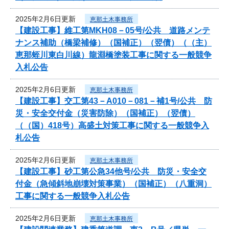
2025年2月6日更新
恵那土木事務所
【建設工事】維工第MKH08－05号/公共 道路メンテ
ナンス補助（橋梁補修）（国補正）（翌債）（（主）
恵那蛭川東白川線）龍淵橋塗装工事に関する一般競争
入札公告
2025年2月6日更新
恵那土木事務所
【建設工事】交工第43－A010－081－補1号/公共 防
災・安全交付金（災害防除）（国補正）（翌債）
（（国）418号）高盛土対策工事に関する一般競争入
札公告
2025年2月6日更新
恵那土木事務所
【建設工事】砂工第公急34他号/公共 防災・安全交
付金（急傾斜地崩壊対策事業）（国補正）（八重洞）
工事に関する一般競争入札公告
2025年2月6日更新
恵那土木事務所