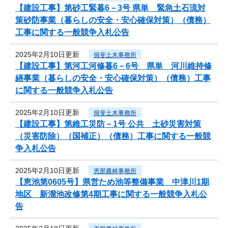
【建設工事】第砂工緊暮6－3号 県単 緊急土石流対
策砂防事業（暮らしの安全・安心確保対策）（債務）
工事に関する一般競争入札公告
2025年2月10日更新
揖斐土木事務所
【建設工事】第河工河修暮6－6号 県単 河川維持修
繕事業（暮らしの安全・安心確保対策）（債務）工事
に関する一般競争入札公告
2025年2月10日更新
揖斐土木事務所
【建設工事】第維工災防－1号 公共 土砂災害対策
（災害防除）（国補正）（債務）工事に関する一般競
争入札公告
2025年2月10日更新
恵那農林事務所
【恵池第0605号】県営ため池等整備事業 中津川1期
地区 新溜池改修第4期工事に関する一般競争入札公
告