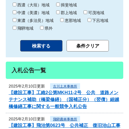
り
西濃（大垣）地域
揖斐地域
中濃（美濃）地域
郡上地域
可茂地域
東濃（多治見）地域
恵那地域
下呂地域
飛騨地域
県外
入札公告一覧
2025年2月10日更新
古川土木事務所
【建設工事】工維2公第MKH11-2号 公共 道路メン
テナンス補助（橋梁修繕）（国補正分）（翌債）細越
橋修繕工事に関する一般競争入札公告
2025年2月10日更新
飛騨農林事務所
【建設工事】飛治第0623号 公共補正 復旧治山工事