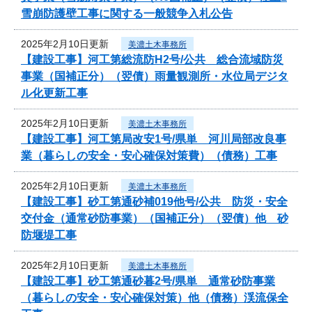
雪崩防護壁工事に関する一般競争入札公告
2025年2月10日更新
美濃土木事務所
【建設工事】河工第総流防H2号/公共 総合流域防災
事業（国補正分）（翌債）雨量観測所・水位局デジタ
ル化更新工事
2025年2月10日更新
美濃土木事務所
【建設工事】河工第局改安1号/県単 河川局部改良事
業（暮らしの安全・安心確保対策費）（債務）工事
2025年2月10日更新
美濃土木事務所
【建設工事】砂工第通砂補019他号/公共 防災・安全
交付金（通常砂防事業）（国補正分）（翌債）他 砂
防堰堤工事
2025年2月10日更新
美濃土木事務所
【建設工事】砂工第通砂暮2号/県単 通常砂防事業
（暮らしの安全・安心確保対策）他（債務）渓流保全