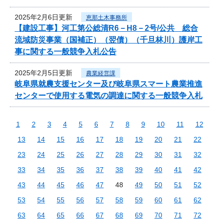
2025年2月6日更新
恵那土木事務所
【建設工事】河工第公総清R6－H8－2号/公共 総合
流域防災事業（国補正）（翌債）（千旦林川）護岸工
事に関する一般競争入札公告
2025年2月5日更新
農業経営課
岐阜県就農支援センター及び岐阜県スマート農業推進
センターで使用する電気の調達に関する一般競争入札
1
2
3
4
5
6
7
8
9
10
11
12
13
14
15
16
17
18
19
20
21
22
23
24
25
26
27
28
29
30
31
32
33
34
35
36
37
38
39
40
41
42
43
44
45
46
47
48
49
50
51
52
53
54
55
56
57
58
59
60
61
62
63
64
65
66
67
68
69
70
71
72