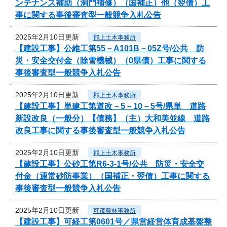
ンテナンス補助（洞門補修）（国補正）他（翌債）工
事に関する事後審査型一般競争入札公告
2025年2月10日更新
郡上土木事務所
【建設工事】公維工第55－A101B－05Z号/公共 防
災・安全交付金（除雪機械）（0県債）工事に関する
事後審査型一般競争入札公告
2025年2月10日更新
郡上土木事務所
【建設工事】単建工第道改－5－10－5号/県単 道路
新設改良（一般分）【債務】（主）大和美並線 道路
改良工事に関する事後審査型一般競争入札公告
2025年2月10日更新
郡上土木事務所
【建設工事】公砂工第R6-3-1号/公共 防災・安全交
付金（通常砂防事業）（国補正・翌債）工事に関する
事後審査型一般競争入札公告
2025年2月10日更新
可茂農林事務所
【建設工事】可経工第0601号／県営経営体育成基盤整