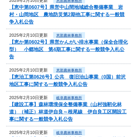
2025年2月10日更新
恵那農林事務所
【恵中第0607号】県営中山間地域総合整備事業 岩
村・山岡地区 農地防災第2期他工事に関する一般競
争入札公告
2025年2月10日更新
恵那農林事務所
【恵か第0602号】県営かんがい排水事業（保全合理化
型） 小郷地区 第4期工事に関する一般競争入札公
告
2025年2月10日更新
恵那農林事務所
【恵治工第0626号】公共 復旧治山事業（0国）前沢
地区工事に関する一般競争入札公告
2025年2月10日更新
岐阜農林事務所
【建設工事】森林環境保全整備事業（山村強靭化林
道）（補正）林道伊自良～根尾線 伊自良工区開設工
事に関する一般競争入札公告
2025年2月10日更新
岐阜農林事務所