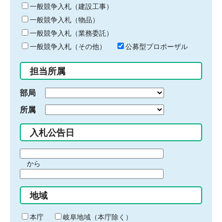
キ
一般競争入札（建設工事）
ー
一般競争入札（物品）
ワ
一般競争入札（業務委託）
ー
ド
一般競争入札（その他）
公募型プロポーザル
を
入
担当所属
力
部局
所属
入札公告日
期
から
間
期
の
間
始
地域
の
ま
終
り
わ
本庁
岐阜地域（本庁除く）