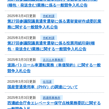
(梱包・発送含む)業務に係る一般競争入札公告
2025年3月4日更新
市町村課
第27回参議院議員通常選挙に係る選挙資材作成委託業
務に関する一般競争入札公告
2025年3月4日更新
市町村課
第27回参議院議員通常選挙に係る投票用紙印刷(梱
包・発送含む)業務に関する一般競争入札公告
2025年3月3日更新
古川土木事務所
道路パトロール車運転業務（単価契約）に関する一般
競争入札公告
2025年3月3日更新
住宅課
国産普通乗用車（PHV）の調達について
2025年3月3日更新
西濃県事務所
西濃総合庁舎エレベーター保守点検業務委託に関する
一般競争入札