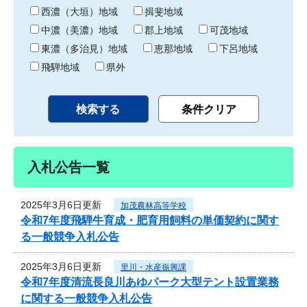
り
西濃（大垣）地域
揖斐地域
中濃（美濃）地域
郡上地域
可茂地域
東濃（多治見）地域
恵那地域
下呂地域
飛騨地域
県外
入札公告一覧
2025年3月6日更新
加茂農林高等学校
令和7年度飛騨牛育成・肥育用飼料の単価契約に関す
る一般競争入札公告
2025年3月6日更新
里川・水産振興課
令和7年度清流長良川あゆパーク大型テント設置業務
に関する一般競争入札公告