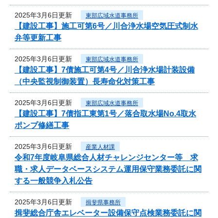
2025年3月6日更新
東部広域水道事務所
【建設工事】施工可第6号／川合浄水場空気圧式制水
弁等更新工事
2025年3月6日更新
東部広域水道事務所
【建設工事】7債施工可第4号／川合浄水場計装設備
（中央監視制御装置）長寿命化対策工事
2025年3月6日更新
東部広域水道事務所
【建設工事】7債指工東第1号／落合取水場No.4取水
ポンプ修繕工事
2025年3月6日更新
産業人材課
令和7年度岐阜県総合人材チャレンジセンター等 求
職・求人データベースシステム運用保守業務委託に関
する一般競争入札公告
2025年3月6日更新
揖斐県事務所
揖斐総合庁舎エレベーター設備保守点検業務委託に関