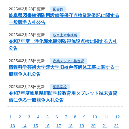
2025年2月28日更新
図書館
岐阜県図書館消防用設備等保守点検業務委託に関する
一般競争入札公告
2025年2月28日更新
岐阜土木事務所
令和7年度 浄化導水観測監視施設点検に関する入札
公告
2025年2月28日更新
産業デジタル推進課
情報科学芸術大学院大学旧校舎等解体工事に関する一
般競争入札公告
2025年2月28日更新
消防学校
令和7年度岐阜県消防学校教育用タブレット端末賃貸
借に係る一般競争入札公告
1
2
3
4
5
6
7
8
9
10
11
12
13
14
15
16
17
18
19
20
21
22