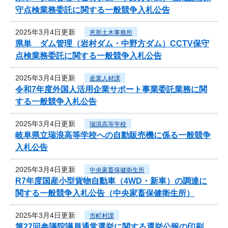
守点検業務委託に関する一般競争入札公告
2025年3月4日更新
恵那土木事務所
県単 ダム管理（岩村ダム・中野方ダム）CCTV保守
点検業務委託に関する一般競争入札公告
2025年3月4日更新
産業人材課
令和7年度外国人活用企業サポート事業委託業務に関
する一般競争入札公告
2025年3月4日更新
瑞浪高等学校
岐阜県立瑞浪高等学校への自動販売機に係る一般競争
入札公告
2025年3月4日更新
中央家畜保健衛生所
R7年度国産小型貨物自動車（4WD・新車）の調達に
関する一般競争入札公告（中央家畜保健衛生所）
2025年3月4日更新
市町村課
第27回参議院議員通常選挙に関する選挙公報の印刷