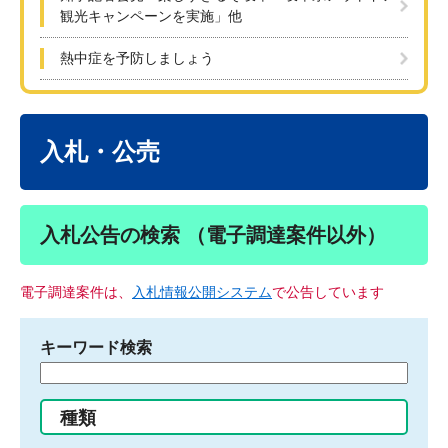
観光キャンペーンを実施」他
熱中症を予防しましょう
本
文
入札・公売
入札公告の検索 （電子調達案件以外）
電子調達案件は、
入札情報公開システム
で公告しています
キーワード検索
検
索
す
種類
る