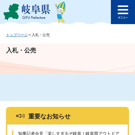
ペ
メ
このページの本文へ
ー
ニ
メ
ジ
ュ
ニ
の
ー
ュ
先
を
ー
頭
飛
トップページ
>
入札・公売
で
ば
す
し
入札・公売
。
て
本
文
へ
重要なお知らせ
知事記者会見「楽しすぎるぞ岐阜！岐阜県アウトドア