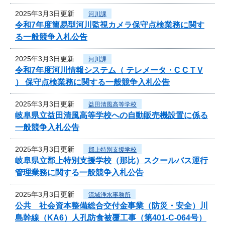
2025年3月3日更新
河川課
令和7年度簡易型河川監視カメラ保守点検業務に関す
る一般競争入札公告
2025年3月3日更新
河川課
令和7年度河川情報システム（ テレメータ・C C T V
） 保守点検業務に関する一般競争入札公告
2025年3月3日更新
益田清風高等学校
岐阜県立益田清風高等学校への自動販売機設置に係る
一般競争入札公告
2025年3月3日更新
郡上特別支援学校
岐阜県立郡上特別支援学校（那比）スクールバス運行
管理業務に関する一般競争入札公告
2025年3月3日更新
流域浄水事務所
公共 社会資本整備総合交付金事業（防災・安全）川
島幹線（KA6）人孔防食被覆工事（第401-C-064号）