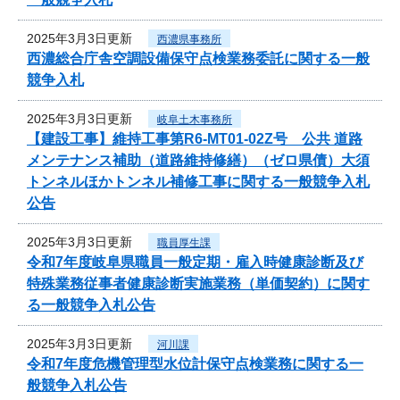
2025年3月3日更新
西濃県事務所
西濃総合庁舎空調設備保守点検業務委託に関する一般
競争入札
2025年3月3日更新
岐阜土木事務所
【建設工事】維持工事第R6-MT01-02Z号 公共 道路
メンテナンス補助（道路維持修繕）（ゼロ県債）大須
トンネルほかトンネル補修工事に関する一般競争入札
公告
2025年3月3日更新
職員厚生課
令和7年度岐阜県職員一般定期・雇入時健康診断及び
特殊業務従事者健康診断実施業務（単価契約）に関す
る一般競争入札公告
2025年3月3日更新
河川課
令和7年度危機管理型水位計保守点検業務に関する一
般競争入札公告