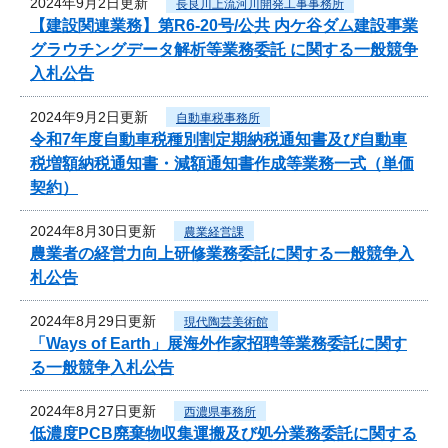
2024年9月2日更新
長良川上流河川開発工事事務所
【建設関連業務】第R6-20号/公共 内ケ谷ダム建設事業
グラウチングデータ解析等業務委託 に関する一般競争
入札公告
2024年9月2日更新
自動車税事務所
令和7年度自動車税種別割定期納税通知書及び自動車
税増額納税通知書・減額通知書作成等業務一式（単価
契約）
2024年8月30日更新
農業経営課
農業者の経営力向上研修業務委託に関する一般競争入
札公告
2024年8月29日更新
現代陶芸美術館
「Ways of Earth」展海外作家招聘等業務委託に関す
る一般競争入札公告
2024年8月27日更新
西濃県事務所
低濃度PCB廃棄物収集運搬及び処分業務委託に関する