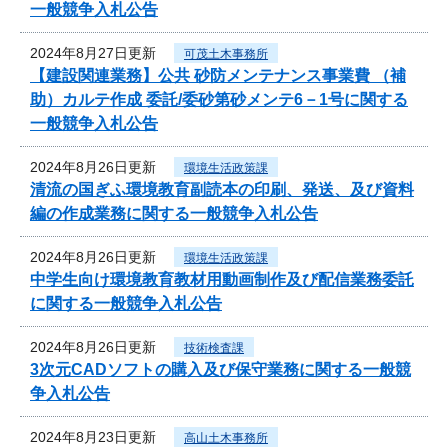
一般競争入札公告
2024年8月27日更新
可茂土木事務所
【建設関連業務】公共 砂防メンテナンス事業費 （補
助）カルテ作成 委託/委砂第砂メンテ6－1号に関する
一般競争入札公告
2024年8月26日更新
環境生活政策課
清流の国ぎふ環境教育副読本の印刷、発送、及び資料
編の作成業務に関する一般競争入札公告
2024年8月26日更新
環境生活政策課
中学生向け環境教育教材用動画制作及び配信業務委託
に関する一般競争入札公告
2024年8月26日更新
技術検査課
3次元CADソフトの購入及び保守業務に関する一般競
争入札公告
2024年8月23日更新
高山土木事務所