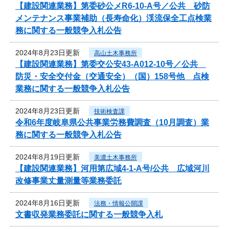
【建設関連業務】第委砂公メR6-10-A号／公共 砂防
メンテナンス事業補助（長寿命化）渓流保全工点検業
務に関する一般競争入札公告
2024年8月23日更新
高山土木事務所
【建設関連業務】第委交公安43-A012-10号／公共
防災・安全交付金（交通安全）（国）158号他 点検
業務に関する一般競争入札公告
2024年8月23日更新
技術検査課
令和6年度岐阜県公共事業労務費調査（10月調査）業
務に関する一般競争入札公告
2024年8月19日更新
美濃土木事務所
【建設関連業務】河用第広域4-1-A号/公共 広域河川
改修事業丈量測量等業務委託
2024年8月16日更新
法務・情報公開課
文書収発業務委託に関する一般競争入札