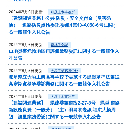
2024年8月6日更新
可茂土木事務所
【建設関連業務】公共 防災・安全交付金（災害防
除） 道路防災点検委託/委維4第43-A058-6号に関す
る一般競争入札公告
2024年8月6日更新
森林保全課
山地災害危険地区再評価業務委託に関する一般競争入
札公告
2024年8月5日更新
大垣工業高等学校
岐阜県立大垣工業高等学校で実施する建築基準法第12
条定期点検等委託業務に関する一般競争入札公告
2024年8月5日更新
大垣土木事務所
【建設関連業務】 県建委第道改2-27-8号 県単 道路
新設改良費（一般分）（主）羽島養老線 福束大橋周
辺 測量業務委託に関する一般競争入札公告