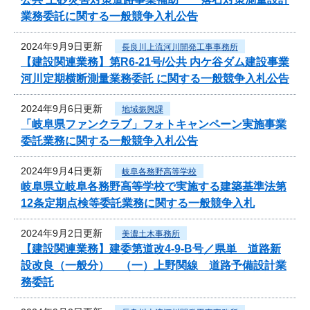
業務委託に関する一般競争入札公告
2024年9月9日更新
長良川上流河川開発工事事務所
【建設関連業務】第R6-21号/公共 内ケ谷ダム建設事業
河川定期横断測量業務委託 に関する一般競争入札公告
2024年9月6日更新
地域振興課
「岐阜県ファンクラブ」フォトキャンペーン実施事業
委託業務に関する一般競争入札公告
2024年9月4日更新
岐阜各務野高等学校
岐阜県立岐阜各務野高等学校で実施する建築基準法第
12条定期点検等委託業務に関する一般競争入札
2024年9月2日更新
美濃土木事務所
【建設関連業務】建委第道改4-9-B号／県単 道路新
設改良（一般分） （一）上野関線 道路予備設計業
務委託