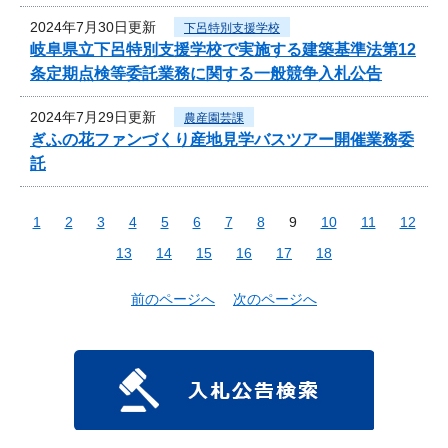
2024年7月30日更新
下呂特別支援学校
岐阜県立下呂特別支援学校で実施する建築基準法第12
条定期点検等委託業務に関する一般競争入札公告
2024年7月29日更新
農産園芸課
ぎふの花ファンづくり産地見学バスツアー開催業務委
託
1
2
3
4
5
6
7
8
9
10
11
12
13
14
15
16
17
18
前のページへ
次のページへ