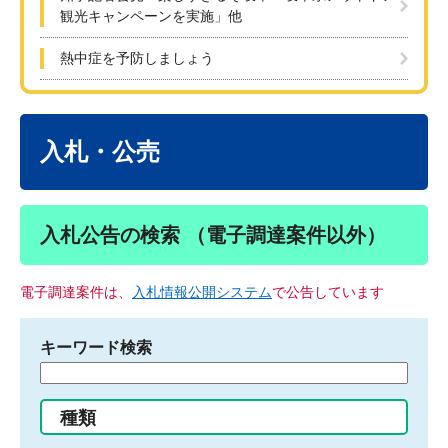
観光キャンペーンを実施」他
熱中症を予防しましょう
本
文
入札・公売
入札公告の検索 （電子調達案件以外）
電子調達案件は、
入札情報公開システム
で公告しています
キーワード検索
検
索
す
種類
る