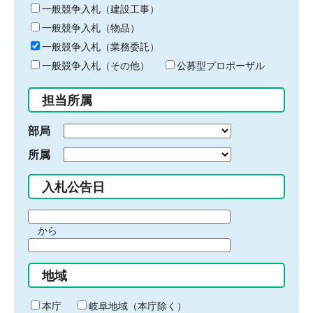
キ
一般競争入札（建設工事）
ー
一般競争入札（物品）
ワ
一般競争入札（業務委託）
ー
ド
一般競争入札（その他）
公募型プロポーザル
を
入
担当所属
力
部局
所属
入札公告日
期
から
間
期
の
間
始
地域
の
ま
終
り
わ
本庁
岐阜地域（本庁除く）