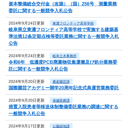
資本整備総合交付金（改築）（国）256号 測量業務
委託に関する一般競争入札公告
2024年9月24日更新
東濃フロンティア高等学校
岐阜県立東濃フロンティア高等学校で実施する建築基
準法第12条定期点検等委託業務に関する一般競争入札
公告
2024年9月24日更新
岐阜土木事務所
令和6年 低濃度PCB廃棄物収集運搬及び処分業務委
託に関する一般競争入札公告
2024年9月20日更新
農産園芸課
国際園芸アカデミー開学20周年記念式典運営業務委託
2024年9月20日更新
保健医療課
措置入院患者等移送体制整備委託業務の調達に関する
一般競争入札公告
2024年9月17日更新
公園緑地課