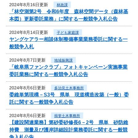
2024年8月16日更新
林政課
「林空測第2号 令和6年度 森林空間データ（森林基
本図）更新委託業務」に関する一般競争入札公告
2024年8月14日更新
子ども家庭課
ヤングケアラー相談体制整備事業業務委託に関する一
般競争入札
2024年8月7日更新
地域振興課
「岐阜県ファンクラブ」フォトキャンペーン実施事業
委託業務に関する一般競争入札公告
2024年8月6日更新
多治見土木事務所
委維単第現構－S3号 県単 現道構造改築（一般）委
託に関する一般競争入札公告
2024年8月6日更新
揖斐土木事務所
【建設関連業務】第砂委砂修長6－2号 県単 砂防維
持費 測量及び護岸詳細設計業務委託に関する一般競
争入札公告