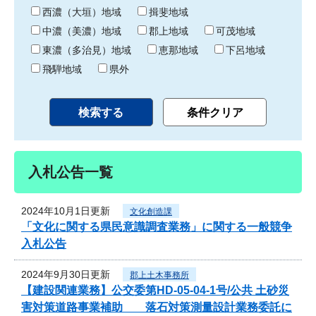
り
西濃（大垣）地域
揖斐地域
中濃（美濃）地域
郡上地域
可茂地域
東濃（多治見）地域
恵那地域
下呂地域
飛騨地域
県外
入札公告一覧
2024年10月1日更新
文化創造課
「文化に関する県民意識調査業務」に関する一般競争
入札公告
2024年9月30日更新
郡上土木事務所
【建設関連業務】公交委第HD-05-04-1号/公共 土砂災
害対策道路事業補助 落石対策測量設計業務委託に