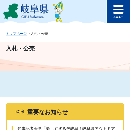
ペ
メ
このページの本文へ
ー
ニ
メ
ジ
ュ
ニ
の
ー
ュ
先
を
ー
頭
飛
トップページ
>
入札・公売
で
ば
す
し
入札・公売
。
て
本
文
へ
重要なお知らせ
知事記者会見「楽しすぎるぞ岐阜！岐阜県アウトドア