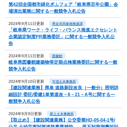
第42回全国都市緑化ぎふフェア「岐阜県百年公園」会
場演出業務に関する一般競争入札公告
2024年9月11日更新
男女共同参画推進課
「岐阜県ワーク・ライフ・バランス推進エクセレント
企業認定制度PR業務委託」に関する一般競争入札公
告
2024年9月11日更新
図書館
岐阜県図書館建築物等定期点検業務委託に関する一般
競争入札公告
2024年9月10日更新
可茂土木事務所
【建設関連業務】県単 道路新設改良（一般分）照明詳
細設計 委託/委建1単第道改－6－21－A号に関する一
般競争入札公告
2024年9月9日更新
郡上土木事務所
【取止め】【建設関連業務】公交委第HD-05-04-1号/
公共 土砂災害対策道路事業補助 落石対策測量設計