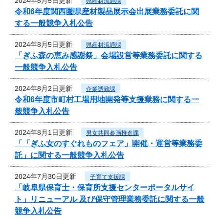
2024年8月5日更新
県産材流通課
令和6年度関西圏県産材製品展示会出展業務委託に関
する一般競争入札公告
2024年8月5日更新
県産材流通課
「ぎふ森の恵み感謝祭」会場設営等業務委託に関する
一般競争入札公告
2024年8月2日更新
企業誘致課
令和6年度市町村工場用地開発等支援業務に関する一
般競争入札公告
2024年8月1日更新
男女共同参画推進課
「「ぎふ女のすぐれものフェア」開催・運営等業務委
託」に関する一般競争入札公告
2024年7月30日更新
子育て支援課
「岐阜県保育士・保育所支援センターポータルサイ
ト」リニューアル 及び保守管理業務委託に関する一般
競争入札公告