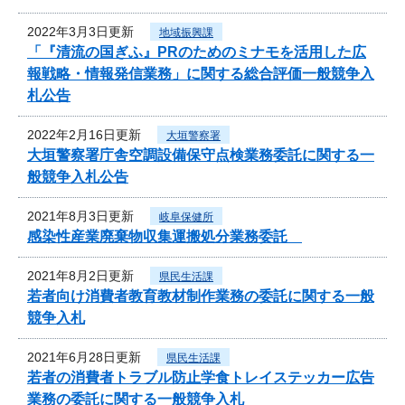
2022年3月3日更新
地域振興課
「『清流の国ぎふ』PRのためのミナモを活用した広
報戦略・情報発信業務」に関する総合評価一般競争入
札公告
2022年2月16日更新
大垣警察署
大垣警察署庁舎空調設備保守点検業務委託に関する一
般競争入札公告
2021年8月3日更新
岐阜保健所
感染性産業廃棄物収集運搬処分業務委託
2021年8月2日更新
県民生活課
若者向け消費者教育教材制作業務の委託に関する一般
競争入札
2021年6月28日更新
県民生活課
若者の消費者トラブル防止学食トレイステッカー広告
業務の委託に関する一般競争入札