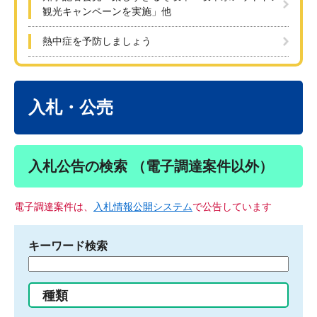
観光キャンペーンを実施」他
熱中症を予防しましょう
本
文
入札・公売
入札公告の検索 （電子調達案件以外）
電子調達案件は、
入札情報公開システム
で公告しています
キーワード検索
検
索
す
種類
る