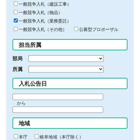
キ
一般競争入札（建設工事）
ー
一般競争入札（物品）
ワ
一般競争入札（業務委託）
ー
ド
一般競争入札（その他）
公募型プロポーザル
を
入
担当所属
力
部局
所属
入札公告日
期
から
間
期
の
間
始
地域
の
ま
終
り
わ
本庁
岐阜地域（本庁除く）