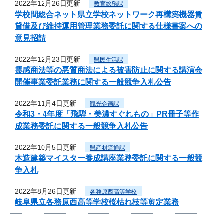
2022年12月26日更新
教育総務課
学校間総合ネット県立学校ネットワーク再構築機器賃
貸借及び維持運用管理業務委託に関する仕様書案への
意見招請
2022年12月23日更新
県民生活課
霊感商法等の悪質商法による被害防止に関する講演会
開催事業委託業務に関する一般競争入札公告
2022年11月4日更新
観光企画課
令和3・4年度「飛騨・美濃すぐれもの」PR冊子等作
成業務委託に関する一般競争入札公告
2022年10月5日更新
県産材流通課
木造建築マイスター養成講座業務委託に関する一般競
争入札
2022年8月26日更新
各務原西高等学校
岐阜県立各務原西高等学校桜枯れ枝等剪定業務