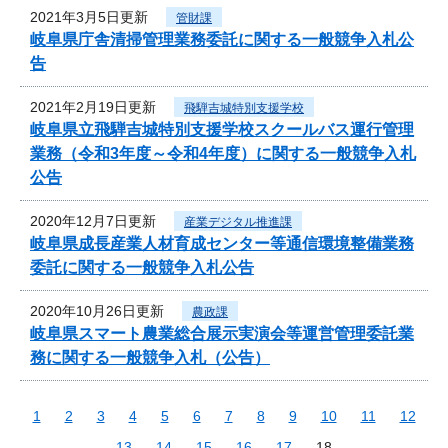
2021年3月5日更新
管財課
岐阜県庁舎清掃管理業務委託に関する一般競争入札公
告
2021年2月19日更新
飛騨吉城特別支援学校
岐阜県立飛騨吉城特別支援学校スクールバス運行管理
業務（令和3年度～令和4年度）に関する一般競争入札
公告
2020年12月7日更新
産業デジタル推進課
岐阜県成長産業人材育成センター等通信環境整備業務
委託に関する一般競争入札公告
2020年10月26日更新
農政課
岐阜県スマート農業総合展示実演会等運営管理委託業
務に関する一般競争入札（公告）
1
2
3
4
5
6
7
8
9
10
11
12
13
14
15
16
17
18