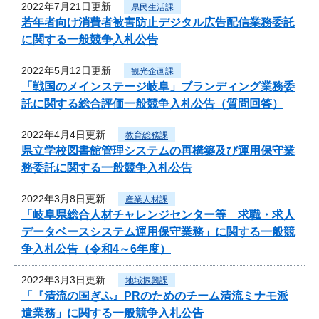
2022年7月21日更新
県民生活課
若年者向け消費者被害防止デジタル広告配信業務委託
に関する一般競争入札公告
2022年5月12日更新
観光企画課
「戦国のメインステージ岐阜」ブランディング業務委
託に関する総合評価一般競争入札公告（質問回答）
2022年4月4日更新
教育総務課
県立学校図書館管理システムの再構築及び運用保守業
務委託に関する一般競争入札公告
2022年3月8日更新
産業人材課
「岐阜県総合人材チャレンジセンター等 求職・求人
データベースシステム運用保守業務」に関する一般競
争入札公告（令和4～6年度）
2022年3月3日更新
地域振興課
「『清流の国ぎふ』PRのためのチーム清流ミナモ派
遣業務」に関する一般競争入札公告