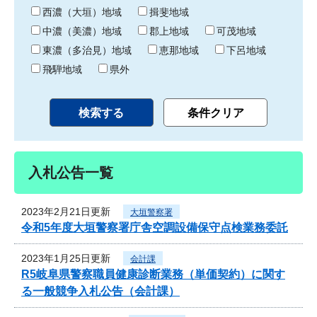
り
西濃（大垣）地域
揖斐地域
中濃（美濃）地域
郡上地域
可茂地域
東濃（多治見）地域
恵那地域
下呂地域
飛騨地域
県外
入札公告一覧
2023年2月21日更新
大垣警察署
令和5年度大垣警察署庁舎空調設備保守点検業務委託
2023年1月25日更新
会計課
R5岐阜県警察職員健康診断業務（単価契約）に関す
る一般競争入札公告（会計課）