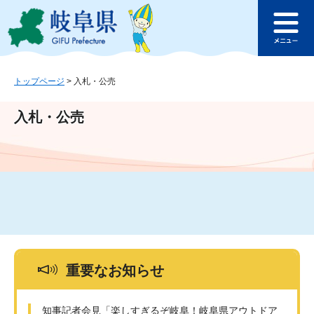
ペ
メ
このページの本文へ
ー
ニ
メ
ジ
ュ
ニ
の
ー
ュ
先
を
ー
頭
飛
トップページ
>
入札・公売
で
ば
す
し
入札・公売
。
て
本
文
へ
重要なお知らせ
知事記者会見「楽しすぎるぞ岐阜！岐阜県アウトドア