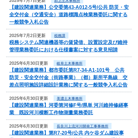
2025年7月7日更新
郡上土木事務所
【建設関連業務】公交委第43-A012-5号/公共 防災・安
全交付金（交通安全）道路標識点検業務委託に関する
一般競争入札公告
2025年7月2日更新
税務課
税務システム関連機器等の賃貸借、設置設定及び維持
管理業務委託における仕様書案に対する意見招請
2025年6月30日更新
岐阜土木事務所
【建設関連業務】都市委託第R7-34-A1-101号 公共
防災・安全交付金（街路事業）（都）新所平島線 交
差点照明施設詳細設計業務に関する一般競争入札公告
2025年6月30日更新
美濃土木事務所
【建設関連業務】河委第河修F号/県単 河川維持修繕事
業 既設河川横断工作物測量業務委託
2025年6月30日更新
長良川上流河川開発工事事務所
【建設関連業務】第R7-20号/公共 内ケ谷ダム建設事