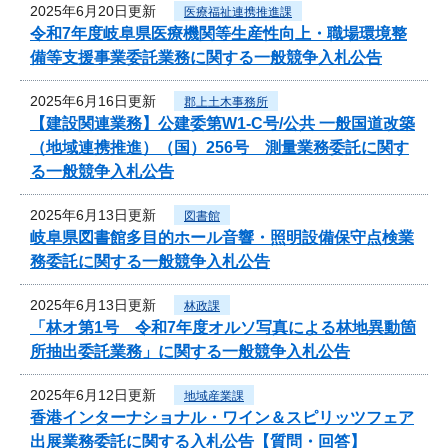
2025年6月20日更新
医療福祉連携推進課
令和7年度岐阜県医療機関等生産性向上・職場環境整
備等支援事業委託業務に関する一般競争入札公告
2025年6月16日更新
郡上土木事務所
【建設関連業務】公建委第W1-C号/公共 一般国道改築
（地域連携推進）（国）256号 測量業務委託に関す
る一般競争入札公告
2025年6月13日更新
図書館
岐阜県図書館多目的ホール音響・照明設備保守点検業
務委託に関する一般競争入札公告
2025年6月13日更新
林政課
「林オ第1号 令和7年度オルソ写真による林地異動箇
所抽出委託業務」に関する一般競争入札公告
2025年6月12日更新
地域産業課
香港インターナショナル・ワイン＆スピリッツフェア
出展業務委託に関する入札公告【質問・回答】