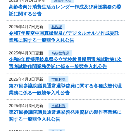
2025年4月14日更新
県民生活課
高齢者向け消費生活カレンダー作成及び発送業務の委
託に関する公告
2025年4月7日更新
林政課
令和7年度空中写真撮影及びデジタルオルソ作成委託
業務に関する一般競争入札公告
2025年4月3日更新
高校教育課
令和9年度採用岐阜県公立学校教員採用選考試験第1次
選考試験作問業務委託に係る一般競争入札公告
2025年4月3日更新
市町村課
第27回参議院議員通常選挙啓発に関する各種広告代理
業務に係る一般競争入札公告
2025年4月3日更新
市町村課
第27回参議院議員通常選挙啓発用資材の製作等業務に
関する一般競争入札公告