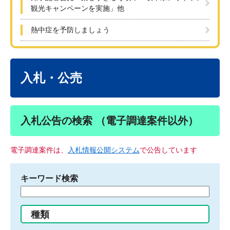
観光キャンペーンを実施」他
熱中症を予防しましょう
本
文
入札・公売
入札公告の検索 （電子調達案件以外）
電子調達案件は、
入札情報公開システム
で公告しています
キーワード検索
検
索
す
種類
る