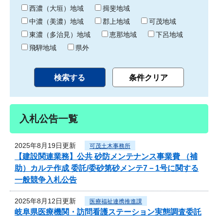
り
西濃（大垣）地域
揖斐地域
中濃（美濃）地域
郡上地域
可茂地域
東濃（多治見）地域
恵那地域
下呂地域
飛騨地域
県外
入札公告一覧
2025年8月19日更新
可茂土木事務所
【建設関連業務】公共 砂防メンテナンス事業費 （補
助）カルテ作成 委託/委砂第砂メンテ7－1号に関する
一般競争入札公告
2025年8月12日更新
医療福祉連携推進課
岐阜県医療機関・訪問看護ステーション実態調査委託