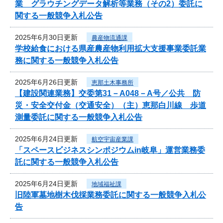
業 グラウチングデータ解析等業務（その2）委託に
関する一般競争入札公告
2025年6月30日更新
農産物流通課
学校給食における県産農産物利用拡大支援事業委託業
務に関する一般競争入札公告
2025年6月26日更新
恵那土木事務所
【建設関連業務】交委第31－A048－A号／公共 防
災・安全交付金（交通安全）（主）恵那白川線 歩道
測量委託に関する一般競争入札公告
2025年6月24日更新
航空宇宙産業課
「スペースビジネスシンポジウムin岐阜」運営業務委
託に関する一般競争入札公告
2025年6月24日更新
地域福祉課
旧陸軍墓地樹木伐採業務委託に関する一般競争入札公
告