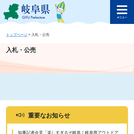
ペ
メ
このページの本文へ
ー
ニ
メ
ジ
ュ
ニ
の
ー
ュ
先
を
ー
頭
飛
トップページ
>
入札・公売
で
ば
す
し
入札・公売
。
て
本
文
へ
重要なお知らせ
知事記者会見「楽しすぎるぞ岐阜！岐阜県アウトドア