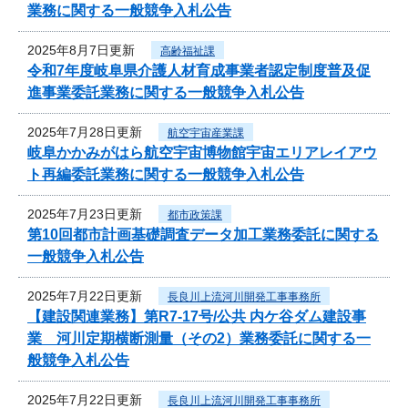
業務に関する一般競争入札公告
2025年8月7日更新
高齢福祉課
令和7年度岐阜県介護人材育成事業者認定制度普及促
進事業委託業務に関する一般競争入札公告
2025年7月28日更新
航空宇宙産業課
岐阜かかみがはら航空宇宙博物館宇宙エリアレイアウ
ト再編委託業務に関する一般競争入札公告
2025年7月23日更新
都市政策課
第10回都市計画基礎調査データ加工業務委託に関する
一般競争入札公告
2025年7月22日更新
長良川上流河川開発工事事務所
【建設関連業務】第R7-17号/公共 内ケ谷ダム建設事
業 河川定期横断測量（その2）業務委託に関する一
般競争入札公告
2025年7月22日更新
長良川上流河川開発工事事務所