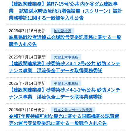
【建設関連業務】第R7-15号/公共 内ケ谷ダム建設事
業 試験湛水時放流能力増強設備（スクリーン）設計
業務委託に関する一般競争入札公告
2025年7月16日更新
地域福祉課
岐阜県戦没者追悼式会場設営等委託業務に関する一般
競争入札公告
2025年7月14日更新
美濃土木事務所
【建設関連業務】砂委第砂メ4-1-2号/公共 砂防メンテ
ナンス事業 渓流保全工データ取得業務委託
2025年7月14日更新
美濃土木事務所
【建設関連業務】砂委第砂メ4-1-1号/公共 砂防メンテ
ナンス事業 渓流保全工データ取得業務委託
2025年7月10日更新
観光文化スポーツ政策課
令和7年度持続可能な観光に関する国際機関公認講習
等の運営等業務委託に関する一般競争入札公告