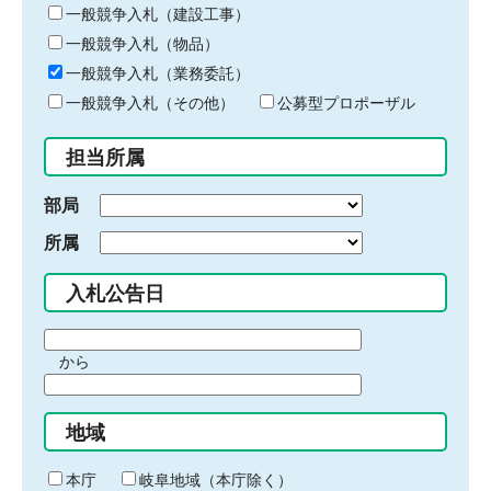
キ
一般競争入札（建設工事）
ー
一般競争入札（物品）
ワ
一般競争入札（業務委託）
ー
ド
一般競争入札（その他）
公募型プロポーザル
を
入
担当所属
力
部局
所属
入札公告日
期
から
間
期
の
間
始
地域
の
ま
終
り
わ
本庁
岐阜地域（本庁除く）