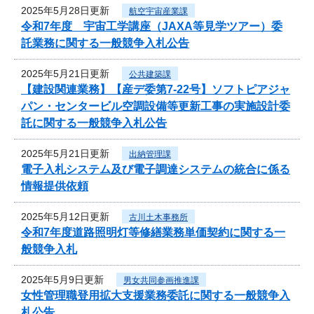
2025年5月28日更新
航空宇宙産業課
令和7年度 宇宙工学講座（JAXA等見学ツアー）委
託業務に関する一般競争入札公告
2025年5月21日更新
公共建築課
【建設関連業務】【産デ委第7-22号】ソフトピアジャ
パン・センタービル空調設備等更新工事の実施設計委
託に関する一般競争入札公告
2025年5月21日更新
出納管理課
電子入札システム及び電子調達システムの統合に係る
情報提供依頼
2025年5月12日更新
古川土木事務所
令和7年度道路照明灯等修繕業務単価契約に関する一
般競争入札
2025年5月9日更新
男女共同参画推進課
女性管理職登用拡大支援業務委託に関する一般競争入
札公告