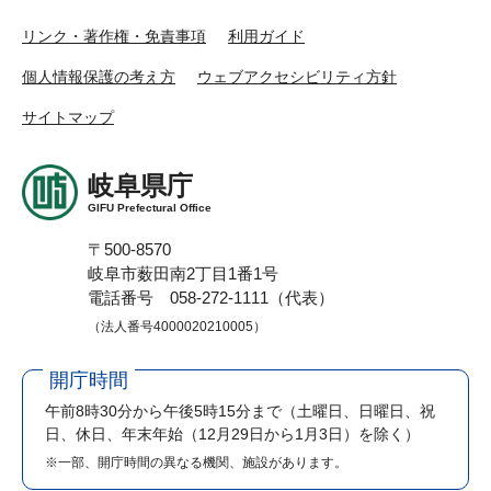
リンク・著作権・免責事項
利用ガイド
個人情報保護の考え方
ウェブアクセシビリティ方針
サイトマップ
岐阜県庁
GIFU Prefectural Office
〒500-8570
岐阜市薮田南2丁目1番1号
電話番号 058-272-1111（代表）
（法人番号4000020210005）
開庁時間
午前8時30分から午後5時15分まで
（土曜日、日曜日、祝
日、休日、年末年始（12月29日から1月3日）を除く）
※一部、開庁時間の異なる機関、施設があります。