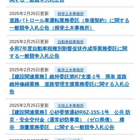
2025年2月26日更新
揖斐土木事務所
道路パトロール車運転業務委託（単価契約）に関する
一般競争入札公告（揖斐土木事務所）
2025年2月25日更新
自動車税事務所
令和7年度自動車税種別割督促状作成等業務委託に関
する一般競争入札公告
2025年2月25日更新
岐阜土木事務所
【建設関連業務】維持委託第R7支援-1号 県単 道路
維持修繕業務 道路管理支援業務委託に関する入札公
告
2025年2月25日更新
大垣土木事務所
【建設関連業務】公砂委第通砂R6Z-15S-1号 公共 防
災・安全交付金（通常砂防事業）（ゼロ県債） 樟
谷 測量業務委託 に関する一般競争入札公告