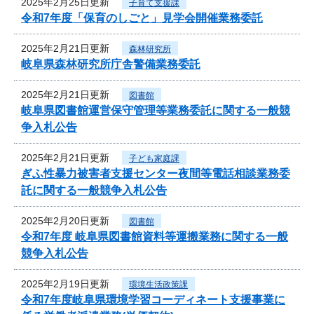
2025年2月25日更新
子育て支援課
令和7年度「保育のしごと」見学会開催業務委託
2025年2月21日更新
森林研究所
岐阜県森林研究所庁舎警備業務委託
2025年2月21日更新
図書館
岐阜県図書館運営保守管理等業務委託に関する一般競
争入札公告
2025年2月21日更新
子ども家庭課
ぎふ性暴力被害者支援センター夜間等電話相談業務委
託に関する一般競争入札公告
2025年2月20日更新
図書館
令和7年度 岐阜県図書館資料等運搬業務に関する一般
競争入札公告
2025年2月19日更新
環境生活政策課
令和7年度岐阜県環境学習コーディネート支援事業に