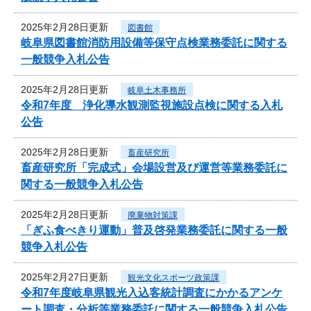
2025年2月28日更新
図書館
岐阜県図書館消防用設備等保守点検業務委託に関する
一般競争入札公告
2025年2月28日更新
岐阜土木事務所
令和7年度 浄化導水観測監視施設点検に関する入札
公告
2025年2月28日更新
畜産研究所
畜産研究所「完成式」会場設営及び運営等業務委託に
関する一般競争入札公告
2025年2月28日更新
廃棄物対策課
「ぎふ食べきり運動」普及啓発業務委託に関する一般
競争入札公告
2025年2月27日更新
観光文化スポーツ政策課
令和7年度岐阜県観光入込客統計調査にかかるアンケ
ート調査・分析等業務委託に関する一般競争入札公告