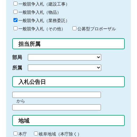
キ
一般競争入札（建設工事）
ー
一般競争入札（物品）
ワ
一般競争入札（業務委託）
ー
ド
一般競争入札（その他）
公募型プロポーザル
を
入
担当所属
力
部局
所属
入札公告日
期
から
間
期
の
間
始
地域
の
ま
終
り
わ
本庁
岐阜地域（本庁除く）