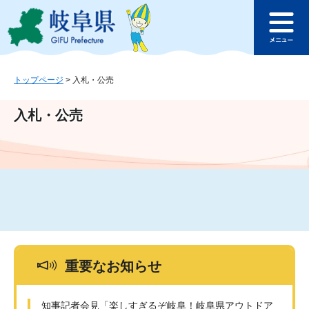
ペ
メ
このページの本文へ
ー
ニ
メ
ジ
ュ
ニ
の
ー
ュ
先
を
ー
頭
飛
トップページ
>
入札・公売
で
ば
す
し
入札・公売
。
て
本
文
へ
重要なお知らせ
知事記者会見「楽しすぎるぞ岐阜！岐阜県アウトドア