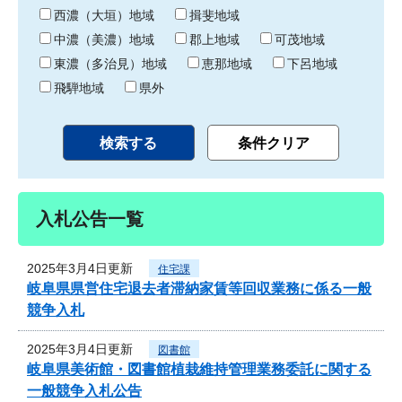
り
西濃（大垣）地域
揖斐地域
中濃（美濃）地域
郡上地域
可茂地域
東濃（多治見）地域
恵那地域
下呂地域
飛騨地域
県外
入札公告一覧
2025年3月4日更新
住宅課
岐阜県県営住宅退去者滞納家賃等回収業務に係る一般
競争入札
2025年3月4日更新
図書館
岐阜県美術館・図書館植栽維持管理業務委託に関する
一般競争入札公告