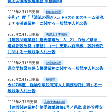
係る労働者派遣業務(単価契約)
2025年2月17日更新
地域振興課
令和7年度「『清流の国ぎふ』PRのためのチーム清流
ミナモ派遣業務」に関する一般競争入札公告
2025年2月13日更新
恵那土木事務所
【建設関連業務】建委第道改－8－21－D号／県単
道路新設改良（債務）（一）恵那八百津線 設計委託
に関する一般競争入札公告
2025年2月13日更新
教育財務課
県立学校緊急保安警備業務に関する一般競争入札公告
2025年2月12日更新
税務課
令和7年度 軽油引取税電算入力業務委託に関する一
般競争入札公告
2025年2月7日更新
高山土木事務所
【建設関連業務】第委維単維修1号／県単 道路管理支