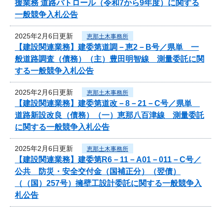
援業務 道路パトロール（令和7から9年度）に関する
一般競争入札公告
2025年2月6日更新
恵那土木事務所
【建設関連業務】建委第道調－恵2－B号／県単 一
般道路調査（債務）（主）豊田明智線 測量委託に関
する一般競争入札公告
2025年2月6日更新
恵那土木事務所
【建設関連業務】建委第道改－8－21－C号／県単
道路新設改良（債務）（一）恵那八百津線 測量委託
に関する一般競争入札公告
2025年2月6日更新
恵那土木事務所
【建設関連業務】建委第R6－11－A01－011－C号／
公共 防災・安全交付金（国補正分）（翌債）
（（国）257号）擁壁工設計委託に関する一般競争入
札公告