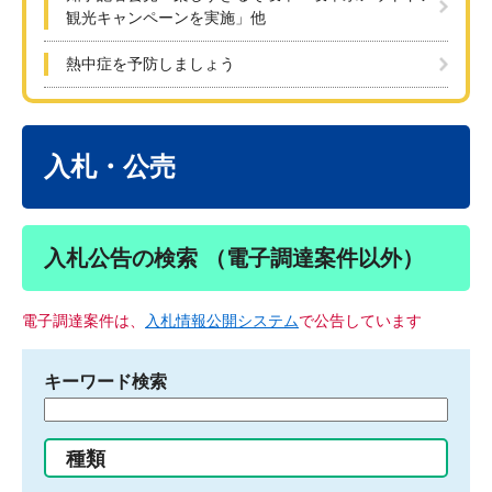
観光キャンペーンを実施」他
熱中症を予防しましょう
本
文
入札・公売
入札公告の検索 （電子調達案件以外）
電子調達案件は、
入札情報公開システム
で公告しています
キーワード検索
検
索
す
種類
る