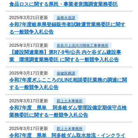
食品ロスに関する県民・事業者意識調査業務委託
2025年3月21日更新
薬務水道課
令和7年度岐阜県登録販売者試験運営業務委託に関す
る一般競争入札公告
2025年3月17日更新
長良川上流河川開発工事事務所
【建設関連業務】第R7-9号/公共 内ケ谷ダム建設事
業 環境調査業務委託 に関する一般競争入札公告
2025年3月17日更新
保健医療課
令和7年度ぎふこころのLINE相談委託業務の調達に関
する一般競争入札公告
2025年3月17日更新
郡上土木事務所
令和7年度 県単 阿多岐ダム管理設備定期保守点検
業務委託に関する一般競争入札公告
2025年3月17日更新
郡上土木事務所
令和7年度 県単 阿多岐ダム取水放流・インクライ