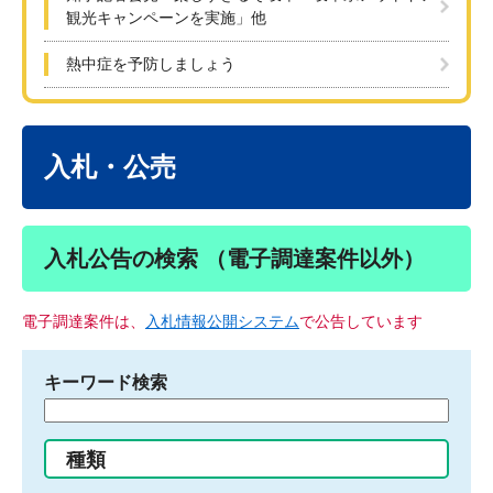
観光キャンペーンを実施」他
熱中症を予防しましょう
本
文
入札・公売
入札公告の検索 （電子調達案件以外）
電子調達案件は、
入札情報公開システム
で公告しています
キーワード検索
検
索
す
種類
る