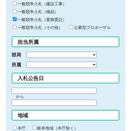
キ
一般競争入札（建設工事）
ー
一般競争入札（物品）
ワ
一般競争入札（業務委託）
ー
ド
一般競争入札（その他）
公募型プロポーザル
を
入
担当所属
力
部局
所属
入札公告日
期
から
間
期
の
間
始
地域
の
ま
終
り
わ
本庁
岐阜地域（本庁除く）