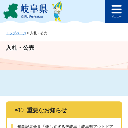
ペ
メ
このページの本文へ
ー
ニ
メ
ジ
ュ
ニ
の
ー
ュ
先
を
ー
頭
飛
トップページ
>
入札・公売
で
ば
す
し
入札・公売
。
て
本
文
へ
重要なお知らせ
知事記者会見「楽しすぎるぞ岐阜！岐阜県アウトドア