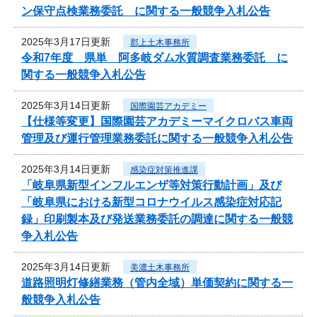
ン保守点検業務委託 に関する一般競争入札公告
2025年3月17日更新
郡上土木事務所
令和7年度 県単 阿多岐ダム水質調査業務委託 に
関する一般競争入札公告
2025年3月14日更新
国際園芸アカデミー
【仕様等変更】国際園芸アカデミーマイクロバス車両
管理及び運行管理業務委託に関する一般競争入札公告
2025年3月14日更新
感染症対策推進課
「岐阜県新型インフルエンザ等対策行動計画」及び
「岐阜県における新型コロナウイルス感染症対応記
録」印刷製本及び発送業務委託の調達に関する一般競
争入札公告
2025年3月14日更新
美濃土木事務所
道路照明灯修繕業務（管内全域）単価契約に関する一
般競争入札公告