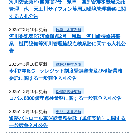
河川委託第R7国排管2号 県単 国所管排水機場受託
管理 他 天王川サイフォン等周辺環境管理業務に関
する入札公告
2025年3月10日更新
岐阜土木事務所
河川委託第R7河修樋点2号 県単 河川維持修繕事
業 樋門設備等河川管理施設点検業務に関する入札公
告
2025年3月10日更新
森林活用推進課
令和7年度G－クレジット制度登録審査及び検証業務
委託に関する一般競争入札公告
2025年3月10日更新
保健環境研究所
コバス8800保守点検業務に関する一般競争入札公告
2025年3月10日更新
恵那土木事務所
道路パトロール車運転業務委託（単価契約）に関する
一般競争入札公告