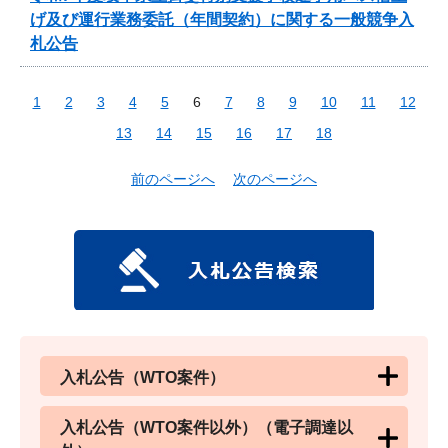
げ及び運行業務委託（年間契約）に関する一般競争入
札公告
1
2
3
4
5
6
7
8
9
10
11
12
13
14
15
16
17
18
前のページへ
次のページへ
入札公告（WTO案件）
入札公告（WTO案件以外）（電子調達以