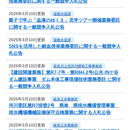
理業務委託に関する一般競争入札公告
2025年3月10日更新
薬務水道課
親子で学ぶ「血液のゆくえ」見学ツアー開催業務委託
に関する一般競争入札公告
2025年3月10日更新
薬務水道課
SNSを活用した献血啓発業務委託に関する一般競争入
札公告
2025年3月10日更新
長良川上流河川開発工事事務所
【建設関連業務】第R7-7号・第R6H-2号/公共 内ケ谷
ダム建設事業 ダム本体工事現場技術業務委託 に関す
る一般競争入札公告
2025年3月10日更新
岐阜土木事務所
河川委託第R7排管2号 県単 県排水機場管理事業
排水機場機械設備保守点検業務に関する入札公告
2025年3月10日更新
岐阜土木事務所