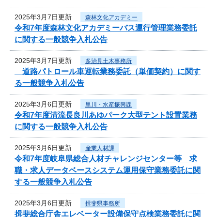
2025年3月7日更新
森林文化アカデミー
令和7年度森林文化アカデミーバス運行管理業務委託
に関する一般競争入札公告
2025年3月7日更新
多治見土木事務所
道路パトロール車運転業務委託（単価契約）に関す
る一般競争入札公告
2025年3月6日更新
里川・水産振興課
令和7年度清流長良川あゆパーク大型テント設置業務
に関する一般競争入札公告
2025年3月6日更新
産業人材課
令和7年度岐阜県総合人材チャレンジセンター等 求
職・求人データベースシステム運用保守業務委託に関
する一般競争入札公告
2025年3月6日更新
揖斐県事務所
揖斐総合庁舎エレベーター設備保守点検業務委託に関