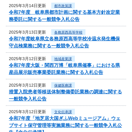
2025年3月14日更新
都市政策課
令和7年度 岐阜県都市計画に関する基本方針改定業
務委託に関する一般競争入札公告
2025年3月13日更新
各務原西高等学校
令和7年度岐阜県立各務原西高等学校冷温水発生機保
守点検業務に関する一般競争入札公告
2025年3月12日更新
地域産業課
令和7年度大阪・関西万博「岐阜県催事」における県
産品展示販売事業委託業務に関する入札公告
2025年3月12日更新
保健医療課
措置入院患者等移送体制整備委託業務の調達に関する
一般競争入札公告
2025年3月12日更新
文化伝承課
令和7年度「地芝居大国ぎふWebミュージアム」ウェ
ブサイト保守管理等実施業務に関する一般競争入札公