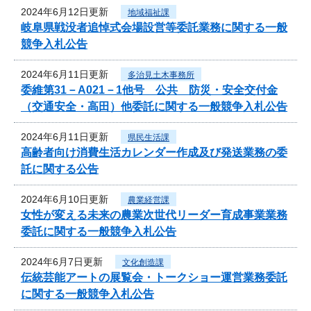
2024年6月12日更新
地域福祉課
岐阜県戦没者追悼式会場設営等委託業務に関する一般
競争入札公告
2024年6月11日更新
多治見土木事務所
委維第31－A021－1他号 公共 防災・安全交付金
（交通安全・高田）他委託に関する一般競争入札公告
2024年6月11日更新
県民生活課
高齢者向け消費生活カレンダー作成及び発送業務の委
託に関する公告
2024年6月10日更新
農業経営課
女性が変える未来の農業次世代リーダー育成事業業務
委託に関する一般競争入札公告
2024年6月7日更新
文化創造課
伝統芸能アートの展覧会・トークショー運営業務委託
に関する一般競争入札公告