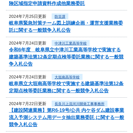
険区域指定申請資料作成他業務委託
2024年7月25日更新
防災課
岐阜県緊急対策チーム図上訓練企画・運営支援業務委
託に関する一般競争入札公告
2024年7月24日更新
中津川工業高等学校
令和6年度 岐阜県立中津川工業高等学校で実施する
建築基準法第12条定期点検等委託業務に関する一般競
争入札公告
2024年7月24日更新
大垣南高等学校
岐阜県立大垣南高等学校で実施する建築基準法第12条
定期点検等委託業務に関する一般競争入札公告
2024年7月22日更新
長良川上流河川開発工事事務所
【建設関連業務】第R6-19号/公共 内ケ谷ダム建設事業
流入予測システム用データ抽出業務委託 に関する一般
競争入札公告