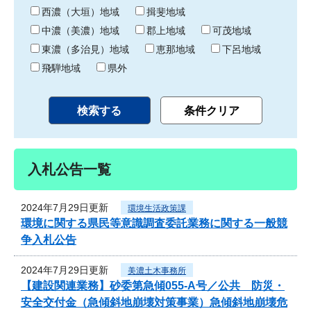
り
西濃（大垣）地域
揖斐地域
中濃（美濃）地域
郡上地域
可茂地域
東濃（多治見）地域
恵那地域
下呂地域
飛騨地域
県外
入札公告一覧
2024年7月29日更新
環境生活政策課
環境に関する県民等意識調査委託業務に関する一般競
争入札公告
2024年7月29日更新
美濃土木事務所
【建設関連業務】砂委第急傾055-A号／公共 防災・
安全交付金（急傾斜地崩壊対策事業）急傾斜地崩壊危