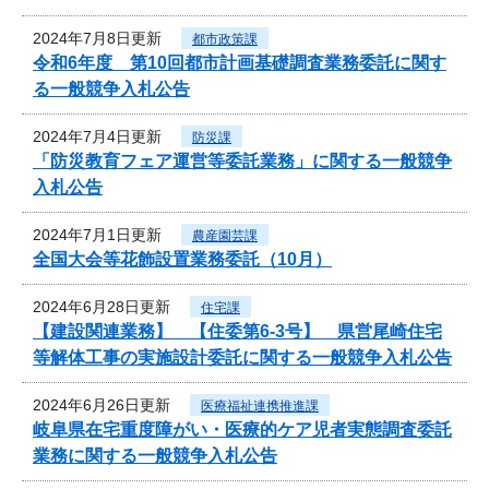
2024年7月8日更新
都市政策課
令和6年度 第10回都市計画基礎調査業務委託に関す
る一般競争入札公告
2024年7月4日更新
防災課
「防災教育フェア運営等委託業務」に関する一般競争
入札公告
2024年7月1日更新
農産園芸課
全国大会等花飾設置業務委託（10月）
2024年6月28日更新
住宅課
【建設関連業務】 【住委第6-3号】 県営尾崎住宅
等解体工事の実施設計委託に関する一般競争入札公告
2024年6月26日更新
医療福祉連携推進課
岐阜県在宅重度障がい・医療的ケア児者実態調査委託
業務に関する一般競争入札公告