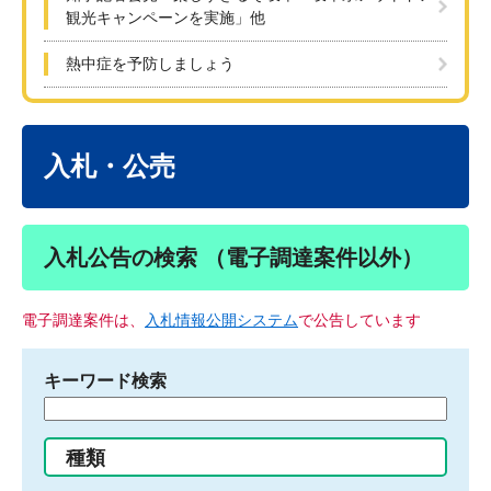
観光キャンペーンを実施」他
熱中症を予防しましょう
本
文
入札・公売
入札公告の検索 （電子調達案件以外）
電子調達案件は、
入札情報公開システム
で公告しています
キーワード検索
検
索
す
種類
る