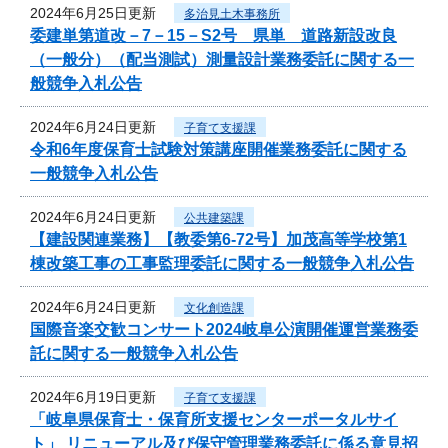
2024年6月25日更新
多治見土木事務所
委建単第道改－7－15－S2号 県単 道路新設改良
（一般分）（配当測試）測量設計業務委託に関する一
般競争入札公告
2024年6月24日更新
子育て支援課
令和6年度保育士試験対策講座開催業務委託に関する
一般競争入札公告
2024年6月24日更新
公共建築課
【建設関連業務】【教委第6-72号】加茂高等学校第1
棟改築工事の工事監理委託に関する一般競争入札公告
2024年6月24日更新
文化創造課
国際音楽交歓コンサート2024岐阜公演開催運営業務委
託に関する一般競争入札公告
2024年6月19日更新
子育て支援課
「岐阜県保育士・保育所支援センターポータルサイ
ト」 リニューアル及び保守管理業務委託に係る意見招