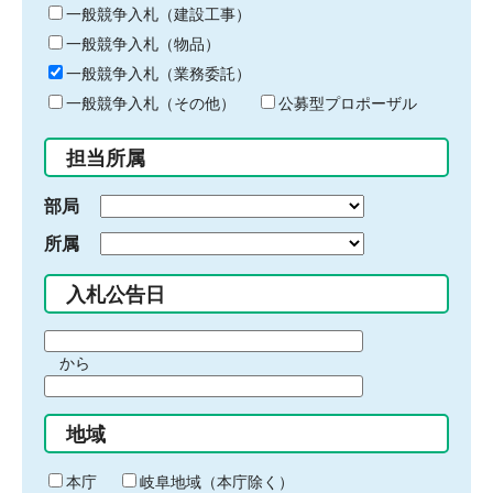
キ
一般競争入札（建設工事）
ー
一般競争入札（物品）
ワ
一般競争入札（業務委託）
ー
ド
一般競争入札（その他）
公募型プロポーザル
を
入
担当所属
力
部局
所属
入札公告日
期
から
間
期
の
間
始
地域
の
ま
終
り
わ
本庁
岐阜地域（本庁除く）