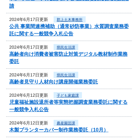
請
2024年6月17日更新
郡上土木事務所
公共 事業間連携補助（通常砂防事業）水質調査業務委
託に関する一般競争入札公告
2024年6月17日更新
県民生活課
高齢者向け消費者被害防止対策デジタル教材制作業務
委託
2024年6月17日更新
県民生活課
高齢者見守り人材向け講座開催業務委託
2024年6月12日更新
子ども家庭課
児童福祉施設退所者等実態把握調査業務委託に関する
一般競争入札公告
2024年6月12日更新
農産園芸課
木製プランターカバー制作業務委託（10月）