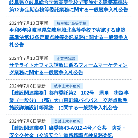
岐阜県立岐阜総合学園高等学校で実施する建築基準法
第12条定期点検等委託業務に関する一般競争入札公告
2024年7月10日更新
岐阜城北高等学校
令和6年度岐阜県立岐阜城北高等学校で実施する建築
基準法第12条定期点検等委託業務に関する一般競争入
札公告
2024年7月10日更新
企業誘致課
サテライトオフィス誘致に係るフォームマーケティン
グ業務に関する一般競争入札公告
2024年7月8日更新
岐阜土木事務所
【建設関連業務】都市委託第2－102号 県単 街路事
業（一般分）（都）犬山東町線バイパス 交差点照明
施設詳細設計等業務 に関する一般競争入札公告
2024年7月8日更新
美濃土木事務所
【建設関連業務】維委第43-A012-4号／公共 防災・
安全交付金（交通安全）道路標識点検業務委託