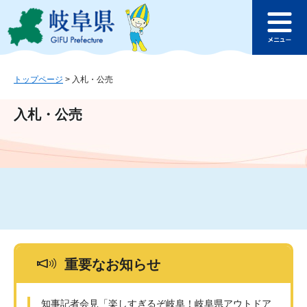
ペ
メ
このページの本文へ
ー
ニ
メ
ジ
ュ
ニ
の
ー
ュ
先
を
ー
頭
飛
トップページ
>
入札・公売
で
ば
す
し
入札・公売
。
て
本
文
へ
重要なお知らせ
知事記者会見「楽しすぎるぞ岐阜！岐阜県アウトドア