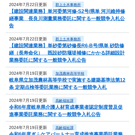
2024年7月22日更新
郡上土木事務所
【建設関連業務】単河委第河修-S2号/県単 河川維持修
繕事業 長良川測量業務委託に関する一般競争入札公
告
2024年7月22日更新
郡上土木事務所
【建設関連業務】単砂委第砂修長R6-B号/県単 砂防修
繕（長寿命化） 既設砂防堰堤補修にかかる詳細設計
業務委託に関する一般競争入札公告
2024年7月19日更新
加茂農林高等学校
岐阜県立加茂農林高等学校で実施する建築基準法第12
条 定期点検等委託業務に関する一般競争入札
2024年7月19日更新
高齢福祉課
令和6年度岐阜県介護人材育成事業者認定制度普及促
進事業委託業務に関する一般競争入札公告
2024年7月19日更新
高齢福祉課
令和6年度ぎふケアパートナー育成推進事業委託業務