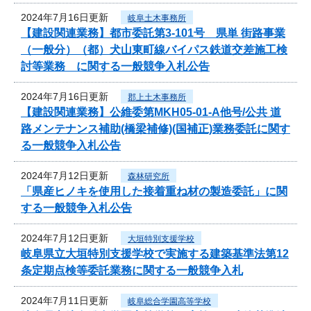
2024年7月16日更新
岐阜土木事務所
【建設関連業務】都市委託第3-101号 県単 街路事業
（一般分）（都）犬山東町線バイパス鉄道交差施工検
討等業務 に関する一般競争入札公告
2024年7月16日更新
郡上土木事務所
【建設関連業務】公維委第MKH05-01-A他号/公共 道
路メンテナンス補助(橋梁補修)(国補正)業務委託に関す
る一般競争入札公告
2024年7月12日更新
森林研究所
「県産ヒノキを使用した接着重ね材の製造委託」に関
する一般競争入札公告
2024年7月12日更新
大垣特別支援学校
岐阜県立大垣特別支援学校で実施する建築基準法第12
条定期点検等委託業務に関する一般競争入札
2024年7月11日更新
岐阜総合学園高等学校