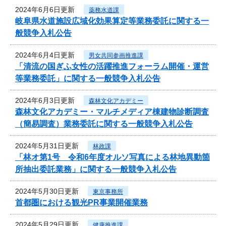
2024年6月6日更新
薬務水道課
岐阜県水道施設広域化効果算定等業務委託に関する一
般競争入札公告
2024年6月4日更新
男女共同参画推進課
「清流の国ぎふ女性の活躍推進フォーラム開催・運営
等業務委託」に関する一般競争入札公告
2024年6月3日更新
森林文化アカデミー
森林文化アカデミー・マルチメディア棟建物診断調査
（簡易調査）業務委託に関する一般競争入札公告
2024年5月31日更新
林政課
「林オ第1号 令和6年度オルソ写真による林地異動箇
所抽出委託業務」に関する一般競争入札公告
2024年5月30日更新
東京事務所
首都圏における観光PR事業開催業務
2024年5月29日更新
健康推進課