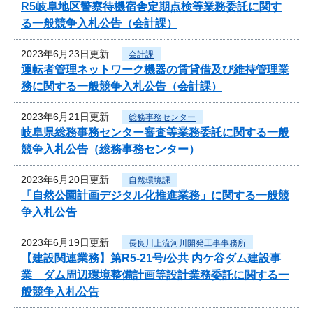
R5岐阜地区警察待機宿舎定期点検等業務委託に関す
る一般競争入札公告（会計課）
2023年6月23日更新
会計課
運転者管理ネットワーク機器の賃貸借及び維持管理業
務に関する一般競争入札公告（会計課）
2023年6月21日更新
総務事務センター
岐阜県総務事務センター審査等業務委託に関する一般
競争入札公告（総務事務センター）
2023年6月20日更新
自然環境課
「自然公園計画デジタル化推進業務」に関する一般競
争入札公告
2023年6月19日更新
長良川上流河川開発工事事務所
【建設関連業務】第R5-21号/公共 内ケ谷ダム建設事
業 ダム周辺環境整備計画等設計業務委託に関する一
般競争入札公告