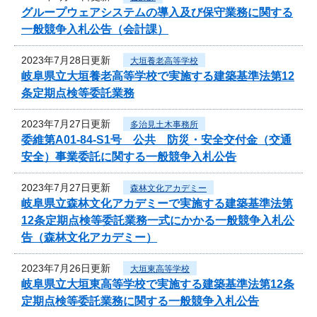
グループウェアシステムの導入及び保守業務に関する
一般競争入札公告（会計課）
2023年7月28日更新
大垣養老高等学校
岐阜県立大垣養老高等学校で実施する建築基準法第12
条定期点検等委託業務
2023年7月27日更新
多治見土木事務所
委維第A01-84-S1号 公共 防災・安全交付金（交通
安全）事業委託に関する一般競争入札公告
2023年7月27日更新
森林文化アカデミー
岐阜県立森林文化アカデミーで実施する建築基準法第
12条定期点検等委託業務一式にかかる一般競争入札公
告（森林文化アカデミー）
2023年7月26日更新
大垣東高等学校
岐阜県立大垣東高等学校で実施する建築基準法第12条
定期点検等委託業務に関する一般競争入札公告