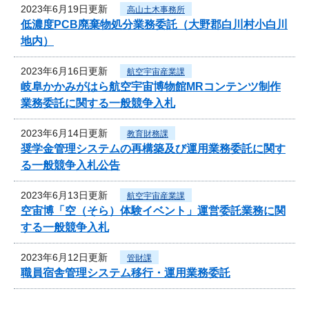
2023年6月19日更新
高山土木事務所
低濃度PCB廃棄物処分業務委託（大野郡白川村小白川
地内）
2023年6月16日更新
航空宇宙産業課
岐阜かかみがはら航空宇宙博物館MRコンテンツ制作
業務委託に関する一般競争入札
2023年6月14日更新
教育財務課
奨学金管理システムの再構築及び運用業務委託に関す
る一般競争入札公告
2023年6月13日更新
航空宇宙産業課
空宙博「空（そら）体験イベント」運営委託業務に関
する一般競争入札
2023年6月12日更新
管財課
職員宿舎管理システム移行・運用業務委託