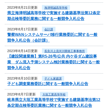
2023年8月21日更新
海津明誠高等学校
県立海津明誠高等学校で実施する建築基準法第12条定
期点検等委託業務に関する一般競争入札公告
2023年8月17日更新
会計課
警察WANシステムサーバ移行業務委託に関する一般
競争入札公告（会計課）
2023年8月14日更新
長良川上流河川開発工事事務所
【建設関連業務】第R5-26号/公共 内ケ谷ダム建設事
業 ダム流入予測システム検討業務委託に関する一般
競争入札公告
2023年8月10日更新
子ども家庭課
子ども調査業務委託に関する一般競争入札公告
2023年8月7日更新
大垣工業高等学校
岐阜県立大垣工業高等学校で実施する建築基準法第12
条定期点検等委託業務に関する一般競争入札公告