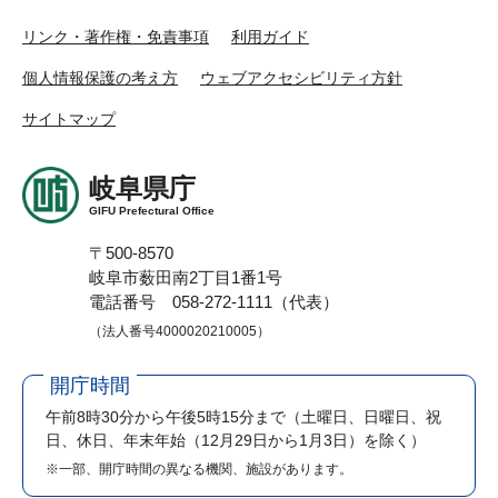
リンク・著作権・免責事項
利用ガイド
個人情報保護の考え方
ウェブアクセシビリティ方針
サイトマップ
岐阜県庁
GIFU Prefectural Office
〒500-8570
岐阜市薮田南2丁目1番1号
電話番号 058-272-1111（代表）
（法人番号4000020210005）
開庁時間
午前8時30分から午後5時15分まで
（土曜日、日曜日、祝
日、休日、年末年始（12月29日から1月3日）を除く）
※一部、開庁時間の異なる機関、施設があります。