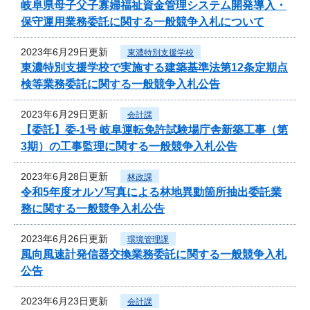
岐阜県母子父子寡婦福祉資金管理システム開発導入・
保守運用業務委託に関する一般競争入札について
2023年6月29日更新
東濃特別支援学校
東濃特別支援学校で実施する建築基準法第12条定期点
検等業務委託に関する一般競争入札公告
2023年6月29日更新
会計課
【委託】委-1号 岐阜運転免許試験場庁舎新築工事（第
3期）の工事監理に関する一般競争入札公告
2023年6月28日更新
林政課
令和5年度オルソ写真による林地異動箇所抽出委託業
務に関する一般競争入札公告
2023年6月26日更新
環境管理課
風向風速計発信器交換業務委託に関する一般競争入札
公告
2023年6月23日更新
会計課