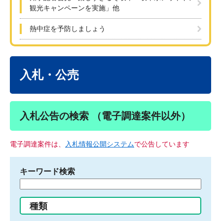
観光キャンペーンを実施」他
熱中症を予防しましょう
本
文
入札・公売
入札公告の検索 （電子調達案件以外）
電子調達案件は、
入札情報公開システム
で公告しています
キーワード検索
検
索
す
種類
る