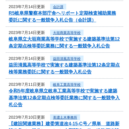
2023年7月14日更新
会計課
R5岐阜県警察本部庁舎ヘリポート定期検査補助業務
委託に関する一般競争入札公告（会計課）
2023年7月14日更新
大垣商業高等学校
岐阜県立大垣商業高等学校で実施する建築基準法第12
条定期点検等委託業務に関する一般競争入札公告
2023年7月14日更新
益田清風高等学校
益田清風高等学校で実施する建築基準法第12条定期点
検等業務委託に関する一般競争入札公告
2023年7月11日更新
岐阜工業高等学校
令和5年度岐阜県立岐阜工業高等学校で実施する建築
基準法第12条定期点検等委託業務に関する一般競争入
札公告
2023年7月10日更新
美濃土木事務所
【建設関連業務】建委第道改4-15-C号／県単 道路新