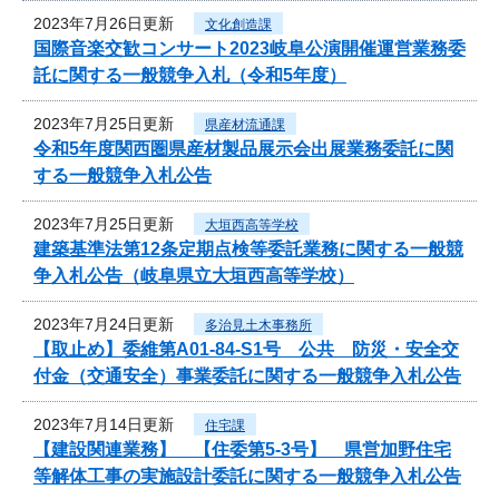
2023年7月26日更新
文化創造課
国際音楽交歓コンサート2023岐阜公演開催運営業務委
託に関する一般競争入札（令和5年度）
2023年7月25日更新
県産材流通課
令和5年度関西圏県産材製品展示会出展業務委託に関
する一般競争入札公告
2023年7月25日更新
大垣西高等学校
建築基準法第12条定期点検等委託業務に関する一般競
争入札公告（岐阜県立大垣西高等学校）
2023年7月24日更新
多治見土木事務所
【取止め】委維第A01-84-S1号 公共 防災・安全交
付金（交通安全）事業委託に関する一般競争入札公告
2023年7月14日更新
住宅課
【建設関連業務】 【住委第5-3号】 県営加野住宅
等解体工事の実施設計委託に関する一般競争入札公告