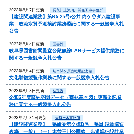
2023年8月7日更新
長良川上流河川開発工事事務所
【建設関連業務】第R5-25号/公共 内ケ谷ダム建設事
業 放流水質予測検討業務委託に関する一般競争入札
公告
2023年8月4日更新
図書館
岐阜県図書館閲覧室公衆無線LANサービス提供業務に
関する一般競争入札公告
2023年8月4日更新
岐阜関ケ原古戦場記念館
文化財複製製作業務に関する一般競争入札公告
2023年8月3日更新
林政課
令和5年度森林空間データ（森林基本図）更新委託業
務に関する一般競争入札公告
2023年7月31日更新
大垣土木事務所
【建設関連業務】 県維委第交構B号 県単 現道構造
改築（一般）（一）木曽三川公園線 歩道詳細設計業