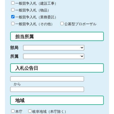
キ
一般競争入札（建設工事）
ー
一般競争入札（物品）
ワ
一般競争入札（業務委託）
ー
ド
一般競争入札（その他）
公募型プロポーザル
を
入
担当所属
力
部局
所属
入札公告日
期
から
間
期
の
間
始
地域
の
ま
終
り
わ
本庁
岐阜地域（本庁除く）