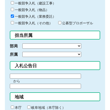
キ
一般競争入札（建設工事）
ー
一般競争入札（物品）
ワ
一般競争入札（業務委託）
ー
ド
一般競争入札（その他）
公募型プロポーザル
を
入
担当所属
力
部局
所属
入札公告日
期
から
間
期
の
間
始
地域
の
ま
終
り
わ
本庁
岐阜地域（本庁除く）