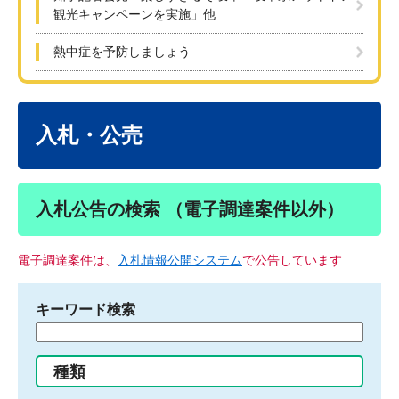
観光キャンペーンを実施」他
熱中症を予防しましょう
本
文
入札・公売
入札公告の検索 （電子調達案件以外）
電子調達案件は、
入札情報公開システム
で公告しています
キーワード検索
検
索
す
種類
る