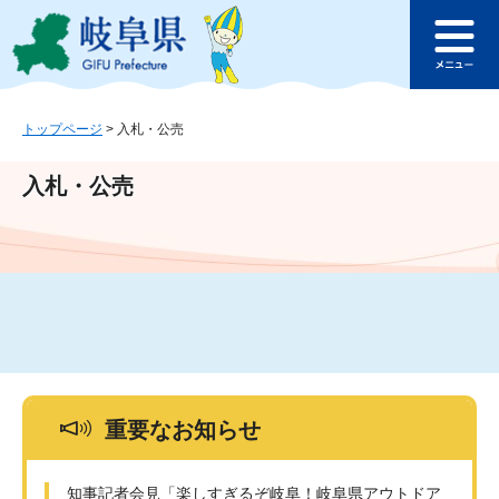
ペ
メ
このページの本文へ
ー
ニ
メ
ジ
ュ
ニ
の
ー
ュ
先
を
ー
頭
飛
トップページ
>
入札・公売
で
ば
す
し
入札・公売
。
て
本
文
へ
重要なお知らせ
知事記者会見「楽しすぎるぞ岐阜！岐阜県アウトドア