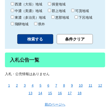
り
西濃（大垣）地域
揖斐地域
中濃（美濃）地域
郡上地域
可茂地域
東濃（多治見）地域
恵那地域
下呂地域
飛騨地域
県外
入札公告一覧
入札・公売情報はありません
1
2
3
4
5
6
7
8
9
10
11
12
13
14
15
16
17
18
前のページへ