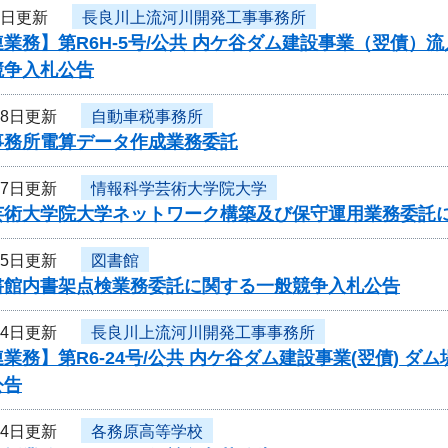
3日更新
長良川上流河川開発工事事務所
業務】第R6H-5号/公共 内ケ谷ダム建設事業（翌債）
競争入札公告
28日更新
自動車税事務所
事務所電算データ作成業務委託
17日更新
情報科学芸術大学院大学
芸術大学院大学ネットワーク構築及び保守運用業務委託
15日更新
図書館
書館内書架点検業務委託に関する一般競争入札公告
14日更新
長良川上流河川開発工事事務所
業務】第R6-24号/公共 内ケ谷ダム建設事業(翌債) 
公告
14日更新
各務原高等学校