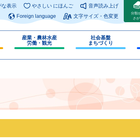
このページの本文へ
がな表示
やさしい にほんご
音声読み上げ
分類
Foreign language
文字サイズ・色変更
さが
産業・農林水産
社会基盤
労働・観光
まちづくり
閉
閉
じ
じ
る
る