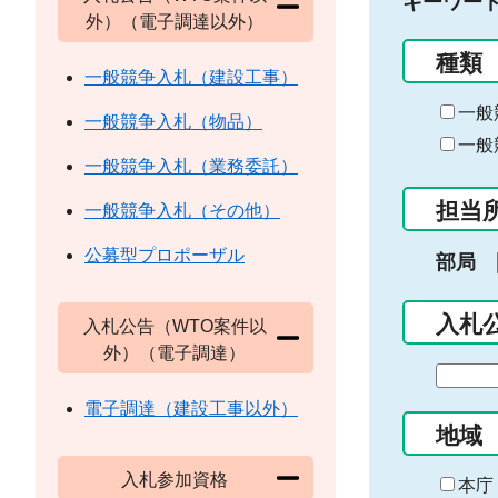
キーワー
外）（電子調達以外）
種類
一般競争入札（建設工事）
一般
一般競争入札（物品）
一般
一般競争入札（業務委託）
担当
一般競争入札（その他）
公募型プロポーザル
部局
入札
入札公告（WTO案件以
外）（電子調達）
期
間
電子調達（建設工事以外）
の
地域
始
入札参加資格
ま
本庁