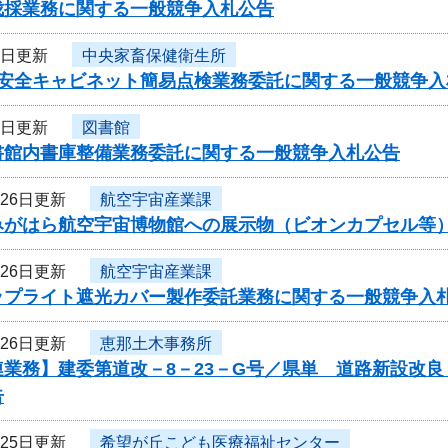
伐採業務に関する一般競争入札公告
8日更新
中央家畜保健衛生所
度安全キャビネット簡易点検業務委託に関する一般競争
7日更新
図書館
書館内書庫整備業務委託に関する一般競争入札公告
月26日更新
航空宇宙産業課
みがはら航空宇宙博物館への展示物（ビオンカプセル等
月26日更新
航空宇宙産業課
ップライト遮光カバー製作委託業務に関する一般競争入
月26日更新
恵那土木事務所
連業務】建委第道改－8－23－G号／県単 道路新設改
告
月25日更新
希望が丘こども医療福祉センター