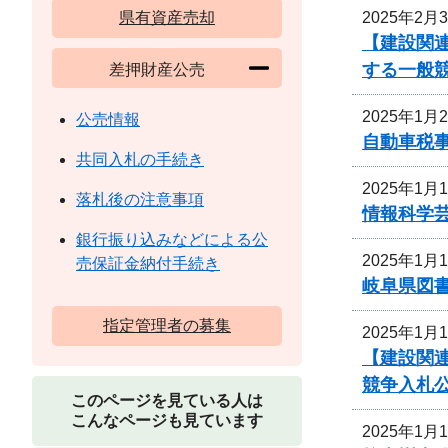
2025年2月
県有資産売却
【建設関連
する一般
差押財産公売
2025年1月
公売情報
自動車税
共同入札の手続き
2025年1月
落札後の注意事項
情報科学
銀行振り込みなどによる公
2025年1月
売保証金納付手続き
岐阜県図
指定管理者の募集
2025年1月
【建設関連
競争入札
このページを見ている人は
こんなページも見ています
2025年1月