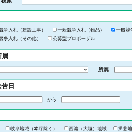
ド検索
検
索
す
る
キ
競争入札（建設工事）
一般競争入札（物品）
一般競
ー
競争入札（その他）
公募型プロポーザル
ワ
ー
所属
ド
を
所属
入
力
公告日
から
期
間
の
終
わ
岐阜地域（本庁除く）
西濃（大垣）地域
揖斐