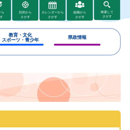
検索して
から
目的から
カレンダーから
組織から
さがす
す
さがす
さがす
さがす
教育・文化
県政情報
スポーツ・青少年
閉
閉
じ
じ
る
る