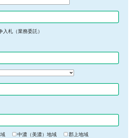
争入札（業務委託）
地域
中濃（美濃）地域
郡上地域