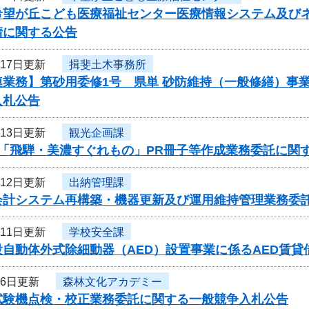
希望が丘こども医療福祉センター医療情報システム及び
請に関する公告
月17日更新
揖斐土木事務所
連業務】第砂用委修1号 県単 砂防維持（一般修繕）事
入札公告
月13日更新
観光企画課
度「飛騨・美濃すぐれもの」PR冊子等作成業務委託に関
月12日更新
出納管理課
会計システム再構築・機器更新及び運用維持管理業務委
月11日更新
学校安全課
設自動体外式除細動器（AED）設置事業に係るAED賃
月6日更新
森林文化アカデミー
試験機点検・校正業務委託に関する一般競争入札公告