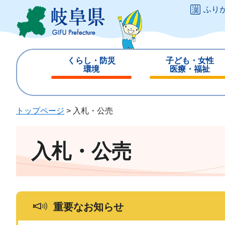
ペ
メ
ふり
ー
ニ
ジ
ュ
の
ー
先
を
くらし・防災
子ども・女性
頭
飛
環境
医療・福祉
で
ば
閉
閉
す
し
じ
じ
。
て
る
る
トップページ
>
入札・公売
本
文
へ
入札・公売
重要なお知らせ