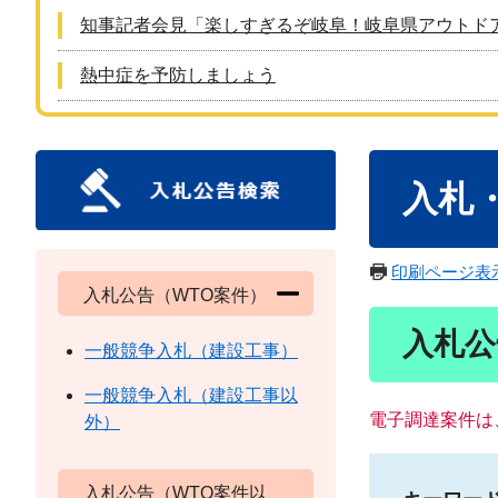
知事記者会見「楽しすぎるぞ岐阜！岐阜県アウトド
熱中症を予防しましょう
本
入札
文
印刷ページ表
入札公告（WTO案件）
入札公
一般競争入札（建設工事）
一般競争入札（建設工事以
電子調達案件は
外）
入札公告（WTO案件以