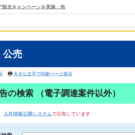
ア観光キャンペーンを実施」他
・公売
示
大きな文字で印刷ページ表示
告の検索 （電子調達案件以外）
、
入札情報公開システム
で公告しています