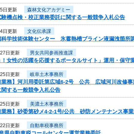
月5日更新
森林文化アカデミー
試験機点検・校正業務委託に関する一般競争入札公告
月4日更新
文化伝承課
端科学技術体験センター 氷蓄熱槽ブライン液漏洩箇所
月27日更新
男女共同参画推進課
ョ！女性の活躍を応援するポータルサイト」運用・保守
月25日更新
岐阜土木事務所
連業務】河川用委託第広域6-2号 公共 広域河川改修
に関する一般競争入札公告
月25日更新
美濃土木事務所
業務】砂委第砂メ4-2-1号/公共 砂防メンテナンス
月22日更新
自動車税事務所
岐阜県自動車税コールセンター運営業務委託