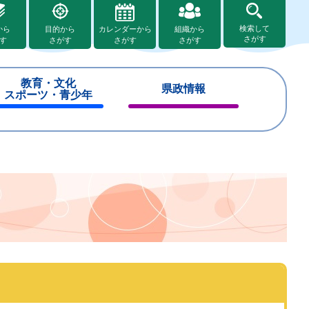
検索して
から
目的から
カレンダーから
組織から
さがす
す
さがす
さがす
さがす
教育・文化
県政情報
スポーツ・青少年
閉
閉
じ
じ
る
る