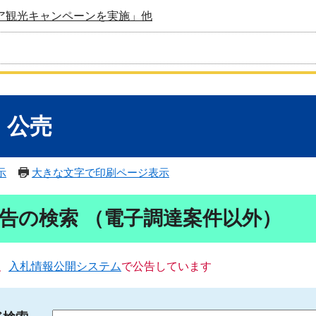
ア観光キャンペーンを実施」他
・公売
示
大きな文字で印刷ページ表示
告の検索 （電子調達案件以外）
、
入札情報公開システム
で公告しています