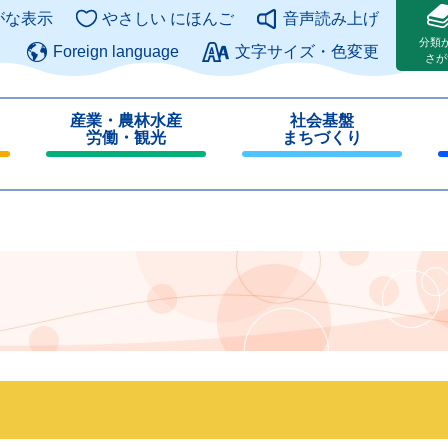
このページの本文へ
がな表示
やさしい にほんご
音声読み上げ
分類
Foreign language
文字サイズ・色変更
さが
産業・農林水産
社会基盤
労働・観光
まちづくり
閉
閉
じ
じ
る
る