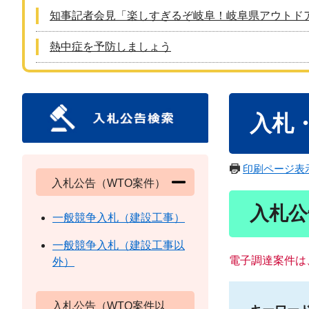
知事記者会見「楽しすぎるぞ岐阜！岐阜県アウトド
熱中症を予防しましょう
本
入札
文
印刷ページ表
入札公告（WTO案件）
入札公
一般競争入札（建設工事）
一般競争入札（建設工事以
電子調達案件は
外）
入札公告（WTO案件以