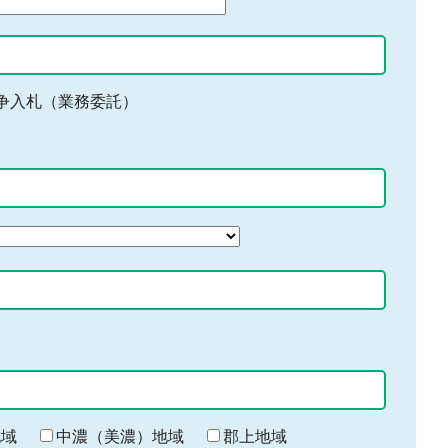
争入札（業務委託）
地域
中濃（美濃）地域
郡上地域