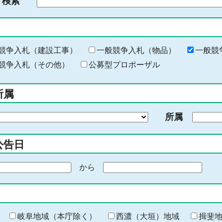
ド検索
検
索
す
る
キ
競争入札（建設工事）
一般競争入札（物品）
一般競
ー
競争入札（その他）
公募型プロポーザル
ワ
ー
所属
ド
を
所属
入
力
公告日
から
期
間
の
終
わ
岐阜地域（本庁除く）
西濃（大垣）地域
揖斐