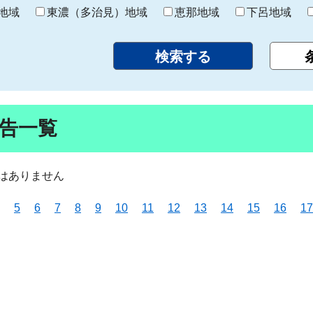
り
地域
東濃（多治見）地域
恵那地域
下呂地域
告一覧
はありません
5
6
7
8
9
10
11
12
13
14
15
16
17