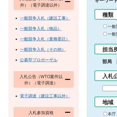
キーワー
外）（電子調達以外）
種類
一般競争入札（建設工事）
一般
一般競争入札（物品）
一般
一般競争入札（業務委託）
担当
一般競争入札（その他）
公募型プロポーザル
部局
入札
入札公告（WTO案件以
外）（電子調達）
期
間
電子調達（建設工事以外）
の
地域
始
入札参加資格
ま
本庁