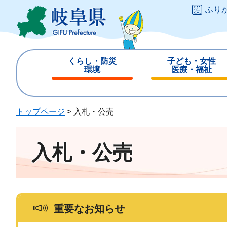
ペ
メ
ふり
ー
ニ
ジ
ュ
の
ー
先
を
くらし・防災
子ども・女性
頭
飛
環境
医療・福祉
で
ば
閉
閉
す
し
じ
じ
。
て
る
る
トップページ
>
入札・公売
本
文
へ
入札・公売
重要なお知らせ