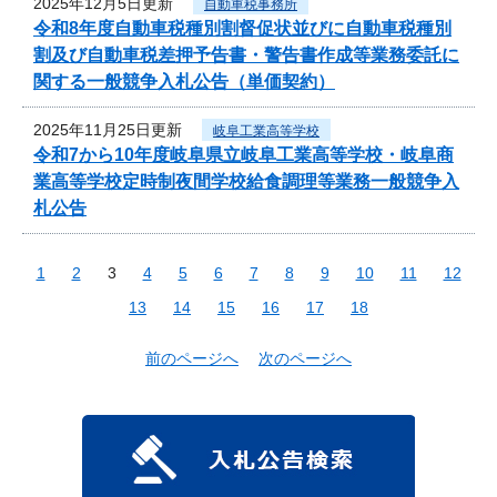
2025年12月5日更新
自動車税事務所
令和8年度自動車税種別割督促状並びに自動車税種別
割及び自動車税差押予告書・警告書作成等業務委託に
関する一般競争入札公告（単価契約）
2025年11月25日更新
岐阜工業高等学校
令和7から10年度岐阜県立岐阜工業高等学校・岐阜商
業高等学校定時制夜間学校給食調理等業務一般競争入
札公告
1
2
3
4
5
6
7
8
9
10
11
12
13
14
15
16
17
18
前のページへ
次のページへ