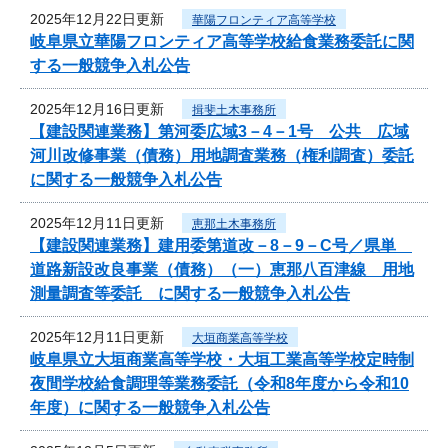
2025年12月22日更新
華陽フロンティア高等学校
岐阜県立華陽フロンティア高等学校給食業務委託に関
する一般競争入札公告
2025年12月16日更新
揖斐土木事務所
【建設関連業務】第河委広域3－4－1号 公共 広域
河川改修事業（債務）用地調査業務（権利調査）委託
に関する一般競争入札公告
2025年12月11日更新
恵那土木事務所
【建設関連業務】建用委第道改－8－9－C号／県単
道路新設改良事業（債務）（一）恵那八百津線 用地
測量調査等委託 に関する一般競争入札公告
2025年12月11日更新
大垣商業高等学校
岐阜県立大垣商業高等学校・大垣工業高等学校定時制
夜間学校給食調理等業務委託（令和8年度から令和10
年度）に関する一般競争入札公告