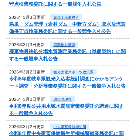
守点検業務委託に関する一般競争入札公告
2026年3月3日更新
恵那土木事務所
県単 ダム管理（岩村ダム・中野方ダム）取水放流設
備保守点検業務委託に関する一般競争入札公告
2026年3月3日更新
廃棄物対策課
廃棄物最終処分場水質測定業務委託（単価契約）に関
する一般競争入札公告
2026年3月2日更新
観光文化スポーツ政策課
令和8年度岐阜県観光入込客統計調査にかかるアンケ
ート調査・分析等業務委託に関する一般競争入札公告
2026年3月2日更新
環境管理課
令和8年度公共用水域水質測定業務委託の調達に関す
る一般競争入札公告
2026年3月2日更新
中央家畜保健衛生所
令和8年度中央家畜保健衛生所機械警備業務委託に関