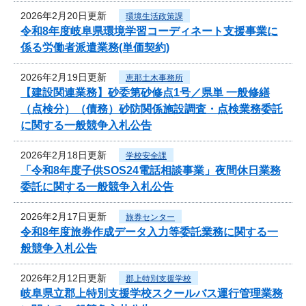
2026年2月20日更新
環境生活政策課
令和8年度岐阜県環境学習コーディネート支援事業に
係る労働者派遣業務(単価契約)
2026年2月19日更新
恵那土木事務所
【建設関連業務】砂委第砂修点1号／県単 一般修繕
（点検分）（債務）砂防関係施設調査・点検業務委託
に関する一般競争入札公告
2026年2月18日更新
学校安全課
「令和8年度子供SOS24電話相談事業」夜間休日業務
委託に関する一般競争入札公告
2026年2月17日更新
旅券センター
令和8年度旅券作成データ入力等委託業務に関する一
般競争入札公告
2026年2月12日更新
郡上特別支援学校
岐阜県立郡上特別支援学校スクールバス運行管理業務