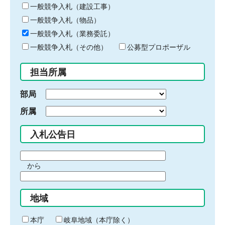
キ
一般競争入札（建設工事）
ー
一般競争入札（物品）
ワ
一般競争入札（業務委託）
ー
ド
一般競争入札（その他）
公募型プロポーザル
を
入
担当所属
力
部局
所属
入札公告日
期
から
間
期
の
間
始
地域
の
ま
終
り
わ
本庁
岐阜地域（本庁除く）