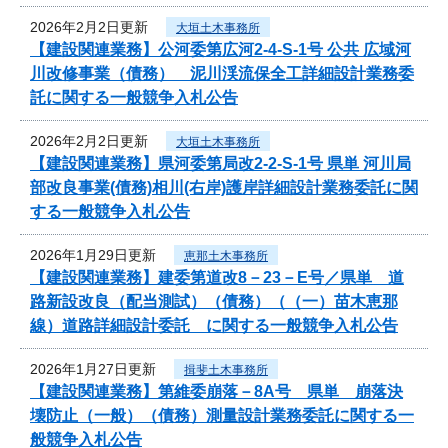
2026年2月2日更新
大垣土木事務所
【建設関連業務】公河委第広河2-4-S-1号 公共 広域河
川改修事業（債務） 泥川渓流保全工詳細設計業務委
託に関する一般競争入札公告
2026年2月2日更新
大垣土木事務所
【建設関連業務】県河委第局改2-2-S-1号 県単 河川局
部改良事業(債務)相川(右岸)護岸詳細設計業務委託に関
する一般競争入札公告
2026年1月29日更新
恵那土木事務所
【建設関連業務】建委第道改8－23－E号／県単 道
路新設改良（配当測試）（債務）（（一）苗木恵那
線）道路詳細設計委託 に関する一般競争入札公告
2026年1月27日更新
揖斐土木事務所
【建設関連業務】第維委崩落－8A号 県単 崩落決
壊防止（一般）（債務）測量設計業務委託に関する一
般競争入札公告