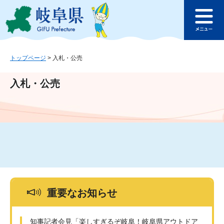
ペ
メ
このページの本文へ
ー
ニ
メ
ジ
ュ
ニ
の
ー
ュ
先
を
ー
頭
飛
トップページ
>
入札・公売
で
ば
す
し
入札・公売
。
て
本
文
へ
重要なお知らせ
知事記者会見「楽しすぎるぞ岐阜！岐阜県アウトドア