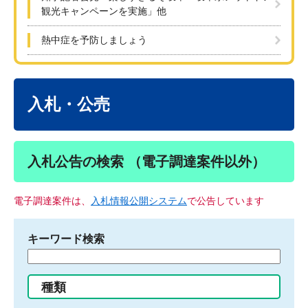
観光キャンペーンを実施」他
熱中症を予防しましょう
本
文
入札・公売
入札公告の検索 （電子調達案件以外）
電子調達案件は、
入札情報公開システム
で公告しています
キーワード検索
検
索
す
種類
る