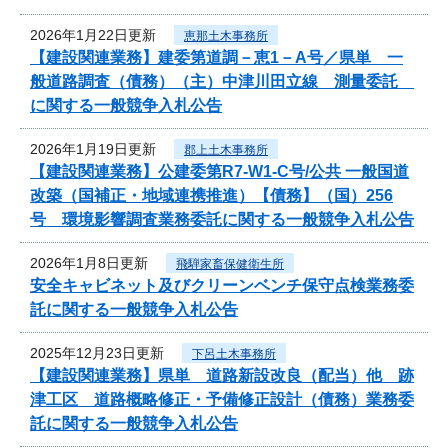
2026年1月22日更新
恵那土木事務所
【建設関連業務】建委第道調－恵1－A号／県単 一
般道路調査（債務）（主）中津川田立線 測量委託
に関する一般競争入札公告
2026年1月19日更新
郡上土木事務所
【建設関連業務】公建委第R7-W1-C号/公共 一般国道
改築（国補正・地域連携推進）【債務】（国）256
号 環境影響調査業務委託に関する一般競争入札公告
2026年1月8日更新
飛騨家畜保健衛生所
安全キャビネット及びクリーンベンチ保守点検業務委
託に関する一般競争入札公告
2025年12月23日更新
下呂土木事務所
【建設関連業務】県単 道路新設改良（配当）他 跡
津工区 道路概略修正・予備修正設計（債務）業務委
託に関する一般競争入札公告