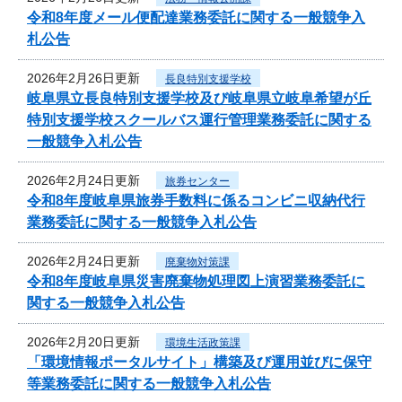
令和8年度メール便配達業務委託に関する一般競争入
札公告
2026年2月26日更新
長良特別支援学校
岐阜県立長良特別支援学校及び岐阜県立岐阜希望が丘
特別支援学校スクールバス運行管理業務委託に関する
一般競争入札公告
2026年2月24日更新
旅券センター
令和8年度岐阜県旅券手数料に係るコンビニ収納代行
業務委託に関する一般競争入札公告
2026年2月24日更新
廃棄物対策課
令和8年度岐阜県災害廃棄物処理図上演習業務委託に
関する一般競争入札公告
2026年2月20日更新
環境生活政策課
「環境情報ポータルサイト」構築及び運用並びに保守
等業務委託に関する一般競争入札公告