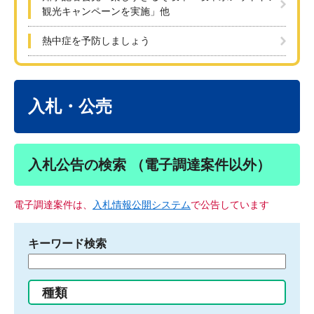
観光キャンペーンを実施」他
熱中症を予防しましょう
本
文
入札・公売
入札公告の検索 （電子調達案件以外）
電子調達案件は、
入札情報公開システム
で公告しています
キーワード検索
検
索
す
種類
る