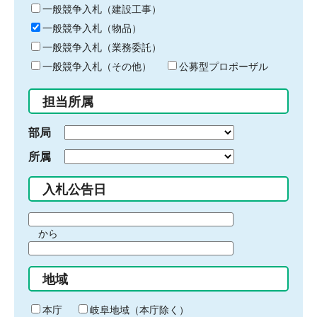
キ
一般競争入札（建設工事）
ー
一般競争入札（物品）
ワ
一般競争入札（業務委託）
ー
ド
一般競争入札（その他）
公募型プロポーザル
を
入
担当所属
力
部局
所属
入札公告日
期
から
間
期
の
間
始
地域
の
ま
終
り
わ
本庁
岐阜地域（本庁除く）