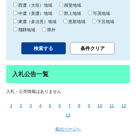
り
西濃（大垣）地域
揖斐地域
中濃（美濃）地域
郡上地域
可茂地域
東濃（多治見）地域
恵那地域
下呂地域
飛騨地域
県外
入札公告一覧
入札・公売情報はありません
1
2
3
4
5
6
7
8
9
10
11
12
13
前のページへ