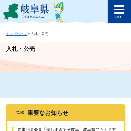
ペ
メ
このページの本文へ
ー
ニ
メ
ジ
ュ
ニ
の
ー
ュ
先
を
ー
頭
飛
トップページ
>
入札・公売
で
ば
す
し
入札・公売
。
て
本
文
へ
重要なお知らせ
知事記者会見「楽しすぎるぞ岐阜！岐阜県アウトドア