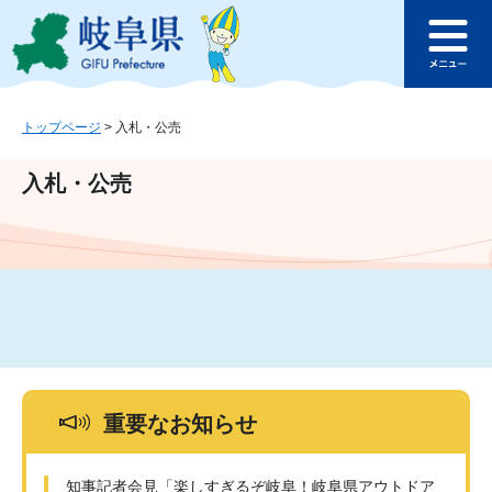
ペ
メ
このページの本文へ
ー
ニ
メ
ジ
ュ
ニ
の
ー
ュ
先
を
ー
頭
飛
トップページ
>
入札・公売
で
ば
す
し
入札・公売
。
て
本
文
へ
重要なお知らせ
知事記者会見「楽しすぎるぞ岐阜！岐阜県アウトドア