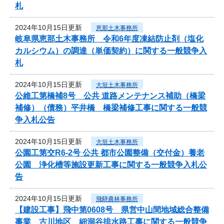
札
2024年10月15日更新
恵那土木事務所
岐阜県恵那土木事務所 令和6年度凍結防止剤（塩化
カルシウム）の調達（単価契約）に関する一般競争入
札
2024年10月15日更新
大垣土木事務所
公維工第橋補8号 公共 道路メンテナンス補助（橋梁
補修）（債務）平井橋 橋梁補修工事に関する一般競
争入札公告
2024年10月15日更新
大垣土木事務所
公園工第交R6-2号 公共 都市公園整備（交付金）養老
公園 浄化槽等施設更新工事に関する一般競争入札公
告
2024年10月15日更新
飛騨農林事務所
【建設工事】飛中第0608号 県営中山間地域総合整備
事業 古川地区 細洞谷排水路工事に関する一般競争