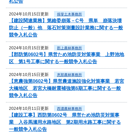
札公告
2024年10月15日更新
揖斐土木事務所
【建設関連業務】第維委崩落－C号 県単 崩落決壊
防止（一般）他 落石対策測量設計業務に関する一般
競争入札公告
2024年10月15日更新
郡上農林事務所
【郡防第0602号】県営ため池防災対策事業 上野池地
区 第1号工事に関する一般競争入札公告
2024年10月15日更新
恵那農林事務所
【恵農強第0602号】県営農道施設強化対策事業 若宮
大橋地区 若宮大橋耐震補強第6期工事に関する一般
競争入札公告
2024年10月11日更新
西濃農林事務所
【建設工事】西防第0602号 県営ため池防災対策事
業 入谷馬瀬用水路地区 第2期用水路工事に関する
一般競争入札公告