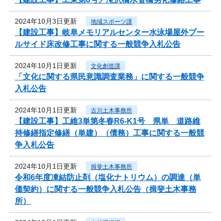
2024年10月3日更新
地域スポーツ課
【建設工事】岐阜メモリアルセンター水泳場屋外プー
ルサイド床改修工事に関する一般競争入札公告
2024年10月1日更新
文化創造課
「文化に関する県民意識調査業務」に関する一般競争
入札公告
2024年10月1日更新
古川土木事務所
【建設工事】工維3単第冬春R6-K1号 県単 道路維
持修繕指定修繕（単建）（債務）工事に関する一般競
争入札公告
2024年10月1日更新
揖斐土木事務所
令和6年度凍結防止剤（塩化ナトリウム）の調達（単
価契約）に関する一般競争入札公告（揖斐土木事務
所）