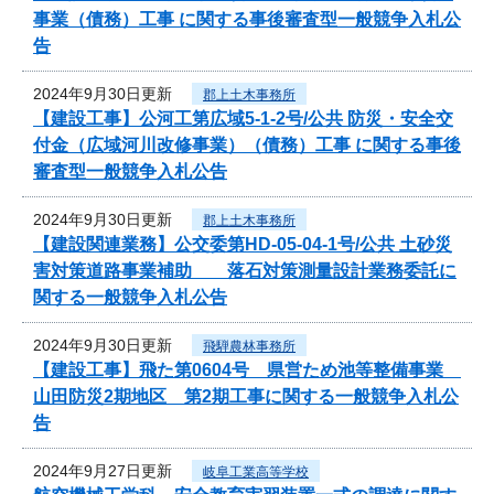
事業（債務）工事 に関する事後審査型一般競争入札公
告
2024年9月30日更新
郡上土木事務所
【建設工事】公河工第広域5-1-2号/公共 防災・安全交
付金（広域河川改修事業）（債務）工事 に関する事後
審査型一般競争入札公告
2024年9月30日更新
郡上土木事務所
【建設関連業務】公交委第HD-05-04-1号/公共 土砂災
害対策道路事業補助 落石対策測量設計業務委託に
関する一般競争入札公告
2024年9月30日更新
飛騨農林事務所
【建設工事】飛た第0604号 県営ため池等整備事業
山田防災2期地区 第2期工事に関する一般競争入札公
告
2024年9月27日更新
岐阜工業高等学校