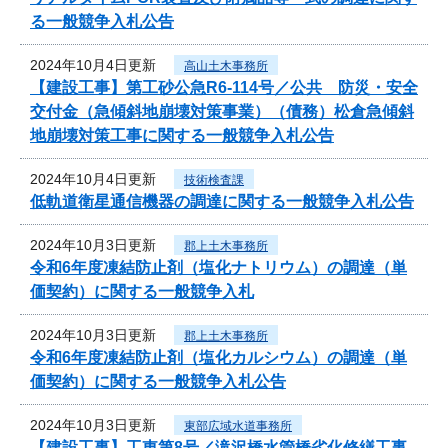
る一般競争入札公告
2024年10月4日更新
高山土木事務所
【建設工事】第工砂公急R6-114号／公共 防災・安全
交付金（急傾斜地崩壊対策事業）（債務）松倉急傾斜
地崩壊対策工事に関する一般競争入札公告
2024年10月4日更新
技術検査課
低軌道衛星通信機器の調達に関する一般競争入札公告
2024年10月3日更新
郡上土木事務所
令和6年度凍結防止剤（塩化ナトリウム）の調達（単
価契約）に関する一般競争入札
2024年10月3日更新
郡上土木事務所
令和6年度凍結防止剤（塩化カルシウム）の調達（単
価契約）に関する一般競争入札公告
2024年10月3日更新
東部広域水道事務所
【建設工事】工東第8号／滝沢橋水管橋劣化修繕工事