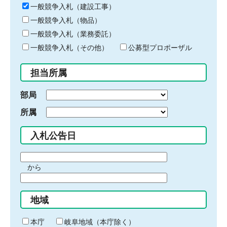
キ
一般競争入札（建設工事）
ー
一般競争入札（物品）
ワ
一般競争入札（業務委託）
ー
ド
一般競争入札（その他）
公募型プロポーザル
を
入
担当所属
力
部局
所属
入札公告日
期
から
間
期
の
間
始
地域
の
ま
終
り
わ
本庁
岐阜地域（本庁除く）