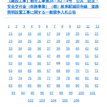
【建設工事】都市工事第34－A2－4号 公共 防災・
安全交付金（街路事業）（都）岐阜駅城田寺線 道路
照明設置工事に関する一般競争入札公告
1
2
3
4
5
6
7
8
9
10
11
12
13
14
15
16
17
18
19
20
21
22
23
24
25
26
27
28
29
30
31
32
33
34
35
36
37
38
39
40
41
42
43
44
45
46
47
48
49
50
51
52
53
54
55
56
57
58
59
60
61
62
63
64
65
66
67
68
69
70
71
72
73
74
75
76
77
78
79
80
81
82
83
84
85
86
87
88
89
90
91
92
93
94
95
96
97
98
99
100
101
102
103
104
105
106