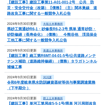
【建設工事】建設工事第11-A01-001-2号 公共 防
災・安全交付金（改築）【債務】（主）関本巣線 道
路改良工事に関する一般競争入札公告
2024年9月30日更新
大垣土木事務所
県砂工第通砂R6-1・砂修長R6-2-3号 県単 通常砂防・
砂防修繕（長寿命化）（債務） 今熊谷他 渓流保全
工他工事に関する一般競争入札公告
2024年9月30日更新
美濃土木事務所
【建設工事】維工第R6MT-04-01-5号/公共道路メンテ
ナンス補助（道路維持修繕）（債務）タラガトンネル
補修工事
2024年9月30日更新
河川課
令和6年度岐阜県水防訓練資器材等供与事業調達業務
（下半期分 ）
2024年9月30日更新
郡上土木事務所
【建設工事】単河工第局改5-5-1号/県単 河川局部改良