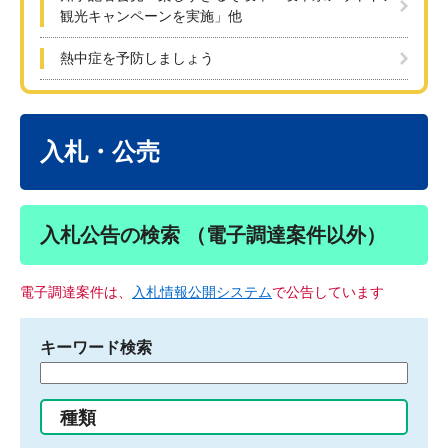
観光キャンペーンを実施」他
熱中症を予防しましょう
本
文
入札・公売
入札公告の検索 （電子調達案件以外）
電子調達案件は、
入札情報公開システム
で公告しています
キーワード検索
検
索
す
種類
る