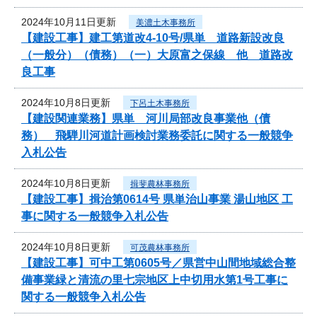
2024年10月11日更新
美濃土木事務所
【建設工事】建工第道改4-10号/県単 道路新設改良
（一般分）（債務）（一）大原富之保線 他 道路改
良工事
2024年10月8日更新
下呂土木事務所
【建設関連業務】県単 河川局部改良事業他（債
務） 飛騨川河道計画検討業務委託に関する一般競争
入札公告
2024年10月8日更新
揖斐農林事務所
【建設工事】揖治第0614号 県単治山事業 湯山地区 工
事に関する一般競争入札公告
2024年10月8日更新
可茂農林事務所
【建設工事】可中工第0605号／県営中山間地域総合整
備事業緑と清流の里七宗地区上中切用水第1号工事に
関する一般競争入札公告