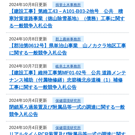
2024年10月8日更新
揖斐土木事務所
【建設工事】第維工43－A101-B03-2他号 公共 積
寒対策道路事業（徳山除雪基地）（債務）工事に関す
る一般競争入札公告
2024年10月8日更新
郡上農林事務所
【郡治第0612号】県単治山事業 山ノカクラ地区工事
に関する一般競争入札公告
2024年10月7日更新
岐阜土木事務所
【建設工事】維持工事第MF01-02号 公共 道路メンテ
ナンス補助（付属物修繕）忠節橋北歩道橋（1）補修
工事に関する一般競争入札公告
2024年10月4日更新
保健環境研究所
閉鎖系ろ過装置及び附属品等一式の調達に関する一般
競争入札公告
2024年10月4日更新
保健環境研究所
リアルタイムPCR装置及び附属品等一式の調達に関す