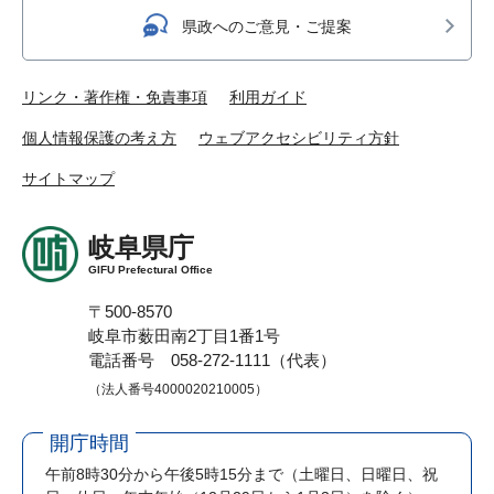
県政へのご意見・ご提案
リンク・著作権・免責事項
利用ガイド
個人情報保護の考え方
ウェブアクセシビリティ方針
サイトマップ
岐阜県庁
GIFU Prefectural Office
〒500-8570
岐阜市薮田南2丁目1番1号
電話番号 058-272-1111（代表）
（法人番号4000020210005）
開庁時間
午前8時30分から午後5時15分まで
（土曜日、日曜日、祝