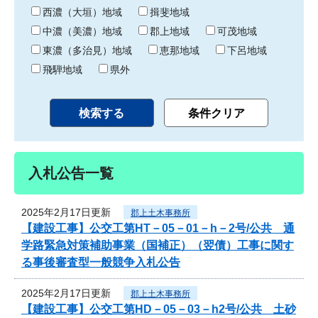
り
西濃（大垣）地域
揖斐地域
中濃（美濃）地域
郡上地域
可茂地域
東濃（多治見）地域
恵那地域
下呂地域
飛騨地域
県外
入札公告一覧
2025年2月17日更新
郡上土木事務所
【建設工事】公交工第HT－05－01－h－2号/公共 通
学路緊急対策補助事業（国補正）（翌債）工事に関す
る事後審査型一般競争入札公告
2025年2月17日更新
郡上土木事務所
【建設工事】公交工第HD－05－03－h2号/公共 土砂