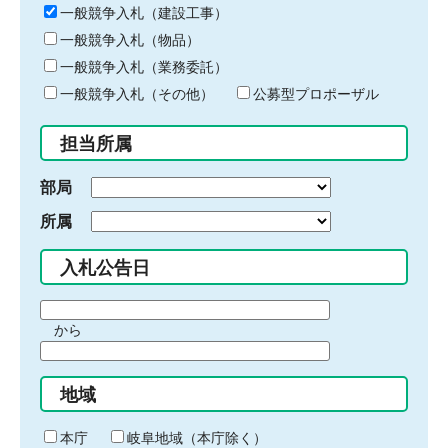
キ
一般競争入札（建設工事）
ー
一般競争入札（物品）
ワ
一般競争入札（業務委託）
ー
ド
一般競争入札（その他）
公募型プロポーザル
を
入
担当所属
力
部局
所属
入札公告日
期
から
間
期
の
間
始
地域
の
ま
終
り
わ
本庁
岐阜地域（本庁除く）