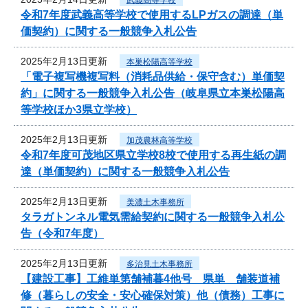
令和7年度武義高等学校で使用するLPガスの調達（単
価契約）に関する一般競争入札公告
2025年2月13日更新
本巣松陽高等学校
「電子複写機複写料（消耗品供給・保守含む）単価契
約」に関する一般競争入札公告（岐阜県立本巣松陽高
等学校ほか3県立学校）
2025年2月13日更新
加茂農林高等学校
令和7年度可茂地区県立学校8校で使用する再生紙の調
達（単価契約）に関する一般競争入札公告
2025年2月13日更新
美濃土木事務所
タラガトンネル電気需給契約に関する一般競争入札公
告（令和7年度）
2025年2月13日更新
多治見土木事務所
【建設工事】工維単第舗補暮4他号 県単 舗装道補
修（暮らしの安全・安心確保対策）他（債務）工事に