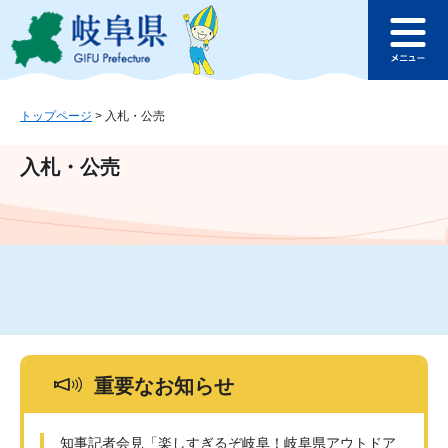
ペ
メ
このページの本文へ
ー
ニ
メ
ジ
ュ
ニ
の
ー
ュ
先
を
ー
頭
飛
トップページ
>
入札・公売
で
ば
す
し
入札・公売
。
て
本
文
へ
重要なお知らせ
知事記者会見「楽しすぎるぞ岐阜！岐阜県アウトドア