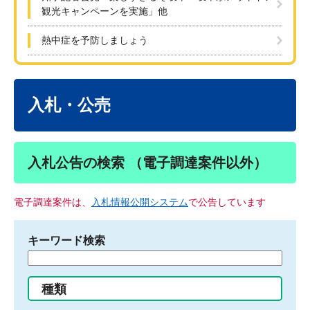
観光キャンペーンを実施」他
熱中症を予防しましょう
本
文
入札・公売
入札公告の検索 （電子調達案件以外）
電子調達案件は、
入札情報公開システム
で公告しています
キーワード検索
検
索
す
種類
る