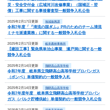
災・安全交付金（広域河川改修事業）（国補正・翌
債）工事に関する事後審査型一般競争入札公告
2025年2月17日更新
地域振興課
令和7年度「『清流の国ぎふ』PRのためのチーム清流
ミナモ派遣業務」に関する一般競争入札公告
2025年2月17日更新
岐阜農林事務所
【建設工事】緊急県単治山事業 瀬戸洞に関する一般
競争入札公告
2025年2月14日更新
飛騨高山高等学校
令和7年度 岐阜県立飛騨高山高等学校プロパンガス
（ボンベ）単価契約の一般競争入札
2025年2月14日更新
飛騨高山高等学校
令和7年度年度 岐阜県立飛騨高山高等学校プロパン
ガス（バルク貯槽供給）単価契約の一般競争入札公告
2025年2月14日更新
武義高等学校