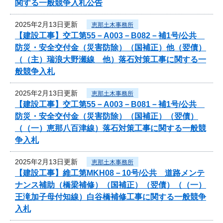
関する一般競争入札公告
2025年2月13日更新
恵那土木事務所
【建設工事】交工第55－A003－B082－補1号/公共
防災・安全交付金（災害防除）（国補正）他（翌債）
（（主）瑞浪大野瀬線 他）落石対策工事に関する一
般競争入札
2025年2月13日更新
恵那土木事務所
【建設工事】交工第55－A003－B081－補1号/公共
防災・安全交付金（災害防除）（国補正）（翌債）
（（一）恵那八百津線）落石対策工事に関する一般競
争入札
2025年2月13日更新
恵那土木事務所
【建設工事】維工第MKH08－10号/公共 道路メンテ
ナンス補助（橋梁補修）（国補正）（翌債）（（一）
王滝加子母付知線）白谷橋補修工事に関する一般競争
入札