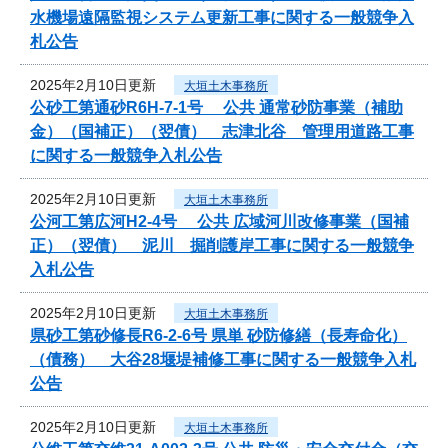
水機場遠隔監視システム更新工事に関する一般競争入
札公告
2025年2月10日更新
大垣土木事務所
公砂工第通砂R6H-7-1号 公共 通常砂防事業（補助
金）（国補正）（翌債） 志津北谷 管理用道路工事
に関する一般競争入札公告
2025年2月10日更新
大垣土木事務所
公河工第広河H2-4号 公共 広域河川改修事業（国補
正）（翌債） 泥川 掘削護岸工事に関する一般競争
入札公告
2025年2月10日更新
大垣土木事務所
県砂工第砂修長R6-2-6号 県単 砂防修繕（長寿命化）
（債務） 大谷28堰堤補修工事に関する一般競争入札
公告
2025年2月10日更新
大垣土木事務所