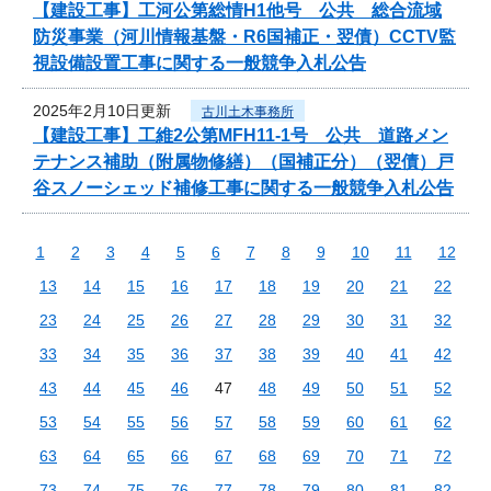
【建設工事】工河公第総情H1他号 公共 総合流域
防災事業（河川情報基盤・R6国補正・翌債）CCTV監
視設備設置工事に関する一般競争入札公告
2025年2月10日更新
古川土木事務所
【建設工事】工維2公第MFH11-1号 公共 道路メン
テナンス補助（附属物修繕）（国補正分）（翌債）戸
谷スノーシェッド補修工事に関する一般競争入札公告
1
2
3
4
5
6
7
8
9
10
11
12
13
14
15
16
17
18
19
20
21
22
23
24
25
26
27
28
29
30
31
32
33
34
35
36
37
38
39
40
41
42
43
44
45
46
47
48
49
50
51
52
53
54
55
56
57
58
59
60
61
62
63
64
65
66
67
68
69
70
71
72
73
74
75
76
77
78
79
80
81
82