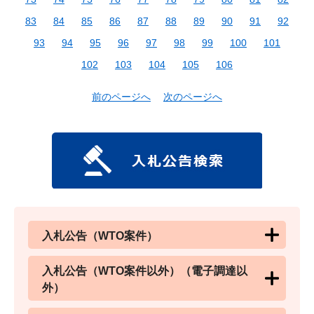
83
84
85
86
87
88
89
90
91
92
93
94
95
96
97
98
99
100
101
102
103
104
105
106
前のページへ
次のページへ
入札公告（WTO案件）
入札公告（WTO案件以外）（電子調達以
外）