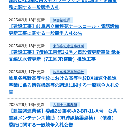
建設CALS/EC用大判カラープリンタの調達・更新業
務に関する一般競争入札
2025年9月18日更新
障害福祉課
【建設工事】岐阜県立幸報苑ナースコール・電話設備
更新工事に関する一般競争入札公告
2025年9月18日更新
東部広域水道事務所
【建設工事】7債施工東第3-2号／既設管更新事業 武並
支線送水管更新（7工区JR横断）推進工事
2025年9月17日更新
岐阜各務野高等学校
岐阜各務野高等学校における高等学校DX加速化推進
事業に係る情報機器等の調達に関する一般競争入札公
告
2025年9月16日更新
古川土木事務所
【建設関連業務】委維2公第48-A2-BR-11-A号 公共
道路メンテナンス補助（JR跨線橋梁点検）（債務）
委託に関する一般競争入札公告