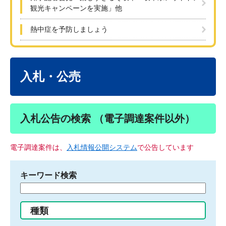
観光キャンペーンを実施」他
熱中症を予防しましょう
本
文
入札・公売
入札公告の検索 （電子調達案件以外）
電子調達案件は、
入札情報公開システム
で公告しています
キーワード検索
検
索
す
種類
る