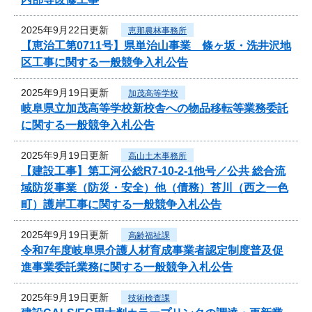
2025年9月22日更新
恵那農林事務所
【恵治工第0711号】県単治山事業 條ヶ坂・洗井沢地
区工事に関する一般競争入札公告
2025年9月19日更新
加茂高等学校
岐阜県立加茂高等学校新校舎への物品移転等業務委託
に関する一般競争入札公告
2025年9月19日更新
高山土木事務所
【建設工事】第工河公総R7-10-2-1他号／公共 総合流
域防災事業（防災・安全）他（債務）苔川（西之一色
町）護岸工事に関する一般競争入札公告
2025年9月19日更新
高齢福祉課
令和7年度岐阜県介護人材育成事業者認定制度普及促
進事業委託業務に関する一般競争入札公告
2025年9月19日更新
技術検査課