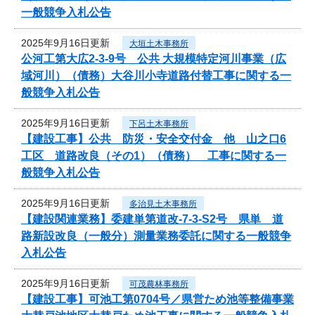
一般競争入札公告
2025年9月16日更新
大垣土木事務所
公河工第大広2-3-9号 公共 大規模特定河川事業（広
域河川）（債務）大谷川小寺道路付替工事に関する一
般競争入札公告
2025年9月16日更新
下呂土木事務所
【建設工事】公共 防災・安全交付金 他 山之口6
工区 道路改良（その1）（債務） 工事に関する一
般競争入札公告
2025年9月16日更新
多治見土木事務所
【建設関連業務】委建単第道改-7-3-S2号 県単 道
路新設改良（一般分）測量業務委託に関する一般競争
入札公告
2025年9月16日更新
可茂農林事務所
【建設工事】可池工第0704号／県営ため池等整備事業