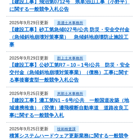
【建設工事】飛治第0712号 県単治山工事（小野平）
に関する一般競争入札公告
2025年9月29日更新
美濃土木事務所
【建設工事】砂工第急傾027号/公共 防災・安全交付金
（急傾斜地崩壊対策事業） 急傾斜地崩壊防止施設工
事
2025年9月29日更新
郡上土木事務所
【建設工事】公砂工第R7－10－1号/公共 防災・安全
交付金（急傾斜地崩壊対策事業）（債務）工事に関す
る事後審査型一般競争入札公告
2025年9月25日更新
恵那土木事務所
【建設工事】濃工第N1－6号/公共 一般国道改築（地
域連携推進）（翌債）濃飛横断自動車道 道路改良工
事に関する一般競争入札
2025年9月25日更新
技術検査課
積算システムハードウェア更新業務に関する一般競争