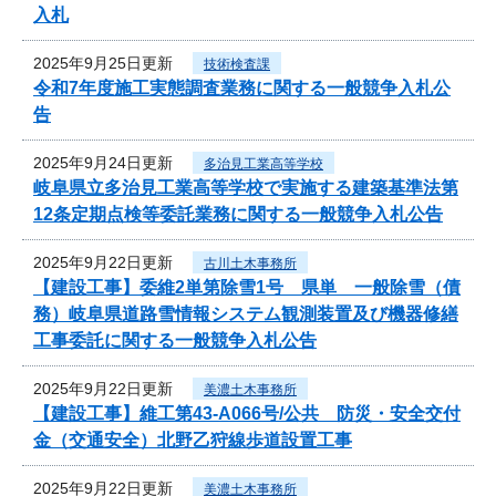
入札
2025年9月25日更新
技術検査課
令和7年度施工実態調査業務に関する一般競争入札公
告
2025年9月24日更新
多治見工業高等学校
岐阜県立多治見工業高等学校で実施する建築基準法第
12条定期点検等委託業務に関する一般競争入札公告
2025年9月22日更新
古川土木事務所
【建設工事】委維2単第除雪1号 県単 一般除雪（債
務）岐阜県道路雪情報システム観測装置及び機器修繕
工事委託に関する一般競争入札公告
2025年9月22日更新
美濃土木事務所
【建設工事】維工第43-A066号/公共 防災・安全交付
金（交通安全）北野乙狩線歩道設置工事
2025年9月22日更新
美濃土木事務所