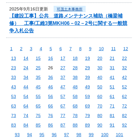
2025年9月16日更新
可茂土木事務所
【建設工事】公共 道路メンテナンス補助（橋梁補
修） 工事/工維3第MKH06－02－2号に関する一般競
争入札公告
1
2
3
4
5
6
7
8
9
10
11
12
13
14
15
16
17
18
19
20
21
22
23
24
25
26
27
28
29
30
31
32
33
34
35
36
37
38
39
40
41
42
43
44
45
46
47
48
49
50
51
52
53
54
55
56
57
58
59
60
61
62
63
64
65
66
67
68
69
70
71
72
73
74
75
76
77
78
79
80
81
82
83
84
85
86
87
88
89
90
91
92
93
94
95
96
97
98
99
100
101