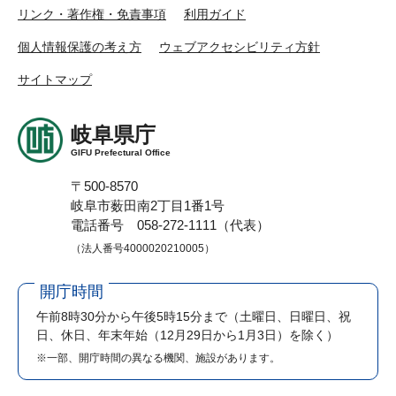
リンク・著作権・免責事項
利用ガイド
個人情報保護の考え方
ウェブアクセシビリティ方針
サイトマップ
岐阜県庁
GIFU Prefectural Office
〒500-8570
岐阜市薮田南2丁目1番1号
電話番号 058-272-1111（代表）
（法人番号4000020210005）
開庁時間
午前8時30分から午後5時15分まで
（土曜日、日曜日、祝
日、休日、年末年始（12月29日から1月3日）を除く）
※一部、開庁時間の異なる機関、施設があります。