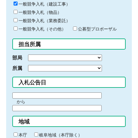
キ
一般競争入札（建設工事）
ー
一般競争入札（物品）
ワ
一般競争入札（業務委託）
ー
ド
一般競争入札（その他）
公募型プロポーザル
を
入
担当所属
力
部局
所属
入札公告日
期
から
間
期
の
間
始
地域
の
ま
終
り
わ
本庁
岐阜地域（本庁除く）