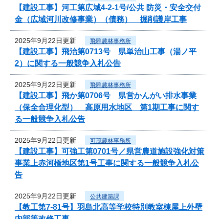
【建設工事】河工第広域4-2-1号/公共 防災・安全交付
金（広域河川改修事業）（債務） 掘削護岸工事
2025年9月22日更新
飛騨農林事務所
【建設工事】飛治第0713号 県単治山工事（湯ノ平
2）に関する一般競争入札公告
2025年9月22日更新
飛騨農林事務所
【建設工事】飛か第0706号 県営かんがい排水事業
（保全合理化型） 高原用水地区 第1期工事に関す
る一般競争入札公告
2025年9月22日更新
可茂農林事務所
【建設工事】可強工第0701号／県営農道施設強化対策
事業上赤河橋地区第1号工事に関する一般競争入札公
告
2025年9月22日更新
公共建築課
【教工第7-81号】羽島北高等学校特別教室棟屋上外壁
内部等改修工事