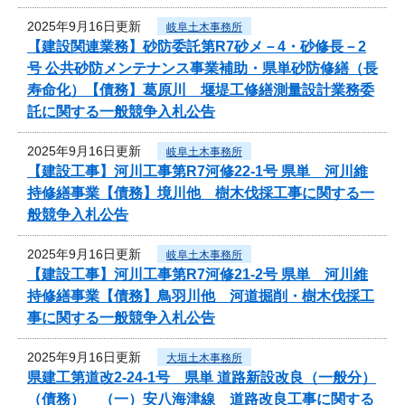
2025年9月16日更新
岐阜土木事務所
【建設関連業務】砂防委託第R7砂メ－4・砂修長－2
号 公共砂防メンテナンス事業補助・県単砂防修繕（長
寿命化）【債務】葛原川 堰堤工修繕測量設計業務委
託に関する一般競争入札公告
2025年9月16日更新
岐阜土木事務所
【建設工事】河川工事第R7河修22-1号 県単 河川維
持修繕事業【債務】境川他 樹木伐採工事に関する一
般競争入札公告
2025年9月16日更新
岐阜土木事務所
【建設工事】河川工事第R7河修21-2号 県単 河川維
持修繕事業【債務】鳥羽川他 河道掘削・樹木伐採工
事に関する一般競争入札公告
2025年9月16日更新
大垣土木事務所
県建工第道改2-24-1号 県単 道路新設改良（一般分）
（債務） （一）安八海津線 道路改良工事に関する