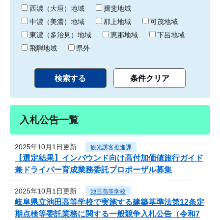
り
西濃（大垣）地域
揖斐地域
中濃（美濃）地域
郡上地域
可茂地域
東濃（多治見）地域
恵那地域
下呂地域
飛騨地域
県外
入札公告一覧
2025年10月1日更新
観光誘客推進課
【選定結果】インバウンド向け高付加価値旅行ガイド
兼ドライバー育成業務委託プロポーザル募集
2025年10月1日更新
池田高等学校
岐阜県立池田高等学校で実施する建築基準法第12条定
期点検等委託業務に関する一般競争入札公告（令和7