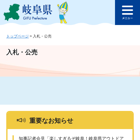
ペ
メ
このページの本文へ
ー
ニ
メ
ジ
ュ
ニ
の
ー
ュ
先
を
ー
頭
飛
トップページ
>
入札・公売
で
ば
す
し
入札・公売
。
て
本
文
へ
重要なお知らせ
知事記者会見「楽しすぎるぞ岐阜！岐阜県アウトドア