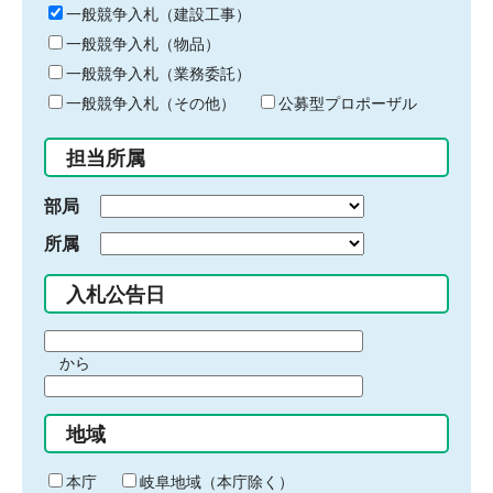
キ
一般競争入札（建設工事）
ー
一般競争入札（物品）
ワ
一般競争入札（業務委託）
ー
ド
一般競争入札（その他）
公募型プロポーザル
を
入
担当所属
力
部局
所属
入札公告日
期
から
間
期
の
間
始
地域
の
ま
終
り
わ
本庁
岐阜地域（本庁除く）