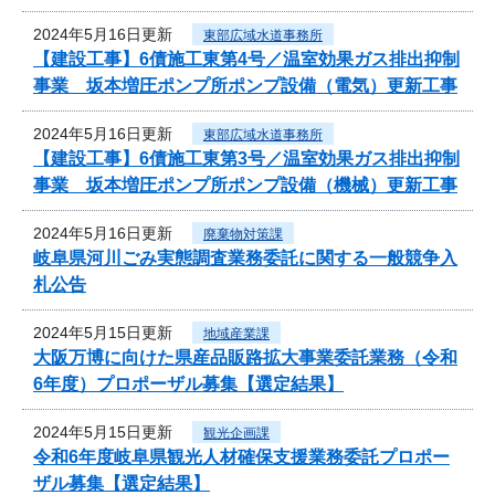
2024年5月16日更新
東部広域水道事務所
【建設工事】6債施工東第4号／温室効果ガス排出抑制
事業 坂本増圧ポンプ所ポンプ設備（電気）更新工事
2024年5月16日更新
東部広域水道事務所
【建設工事】6債施工東第3号／温室効果ガス排出抑制
事業 坂本増圧ポンプ所ポンプ設備（機械）更新工事
2024年5月16日更新
廃棄物対策課
岐阜県河川ごみ実態調査業務委託に関する一般競争入
札公告
2024年5月15日更新
地域産業課
大阪万博に向けた県産品販路拡大事業委託業務（令和
6年度）プロポーザル募集【選定結果】
2024年5月15日更新
観光企画課
令和6年度岐阜県観光人材確保支援業務委託プロポー
ザル募集【選定結果】