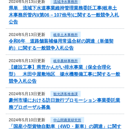
2024年5月13日更新
流域浄水事務所
県単 流域下水道事業維持管理業務委託工事(岐阜土
木事務所管内)(第06－107他号)に関する一般競争入札
公告
2024年5月13日更新
岐阜土木事務所
令和6年 道路舗装補修用常温合材の調達（単価契
約）に関する一般競争入札公告
2024年5月13日更新
岐阜農林事務所
【建設工事】県営かんがい排水事業（保全合理化
型） 木田中屋敷地区 揚水機整備工事に関する一般
競争入札公告
2024年5月13日更新
観光誘客推進課
豪州市場における訪日旅行プロモーション事業委託業
務プロポーザル募集
2024年5月10日更新
中山間農業研究所
「国産小型貨物自動車（4WD・新車）の調達」に関す