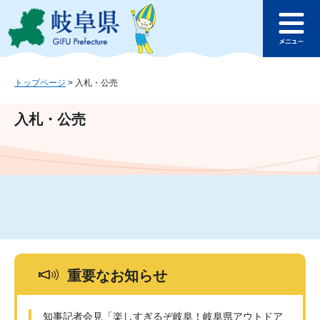
ペ
メ
このページの本文へ
ー
ニ
メ
ジ
ュ
ニ
の
ー
ュ
先
を
ー
頭
飛
トップページ
>
入札・公売
で
ば
す
し
入札・公売
。
て
本
文
へ
重要なお知らせ
知事記者会見「楽しすぎるぞ岐阜！岐阜県アウトドア