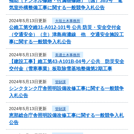
補助（トンネル修繕・付属物修繕）（国）365号 電
気室外構整備工事に関する一般競争入札公告
2024年5月13日更新
大垣土木事務所
公維工第交維31-A012-101号 公共 防災・安全交付金
（交通安全）（主）津島南濃線 他 交通安全施設工
事に関する一般競争入札公告
2024年5月13日更新
美濃土木事務所
【建設工事】維工第43-A101B-04号／公共 防災安全
交付金（雪寒事業）板取除雪基地整備第2期工事
2024年5月13日更新
管財課
シンクタンク庁舎照明設備改修工事に関する一般競争
入札公告
2024年5月13日更新
管財課
恵那総合庁舎照明設備改修工事に関する一般競争入札
公告