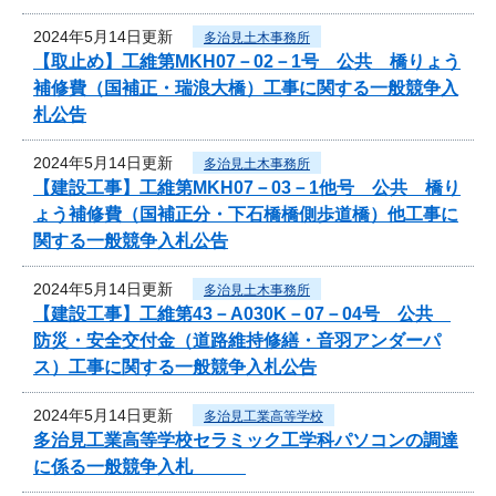
2024年5月14日更新
多治見土木事務所
【取止め】工維第MKH07－02－1号 公共 橋りょう
補修費（国補正・瑞浪大橋）工事に関する一般競争入
札公告
2024年5月14日更新
多治見土木事務所
【建設工事】工維第MKH07－03－1他号 公共 橋り
ょう補修費（国補正分・下石橋橋側歩道橋）他工事に
関する一般競争入札公告
2024年5月14日更新
多治見土木事務所
【建設工事】工維第43－A030K－07－04号 公共
防災・安全交付金（道路維持修繕・音羽アンダーパ
ス）工事に関する一般競争入札公告
2024年5月14日更新
多治見工業高等学校
多治見工業高等学校セラミック工学科パソコンの調達
に係る一般競争入札