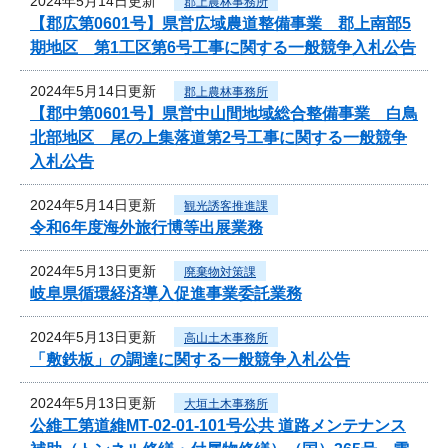
2024年5月14日更新
郡上農林事務所
【郡広第0601号】県営広域農道整備事業 郡上南部5
期地区 第1工区第6号工事に関する一般競争入札公告
2024年5月14日更新
郡上農林事務所
【郡中第0601号】県営中山間地域総合整備事業 白鳥
北部地区 尾の上集落道第2号工事に関する一般競争
入札公告
2024年5月14日更新
観光誘客推進課
令和6年度海外旅行博等出展業務
2024年5月13日更新
廃棄物対策課
岐阜県循環経済導入促進事業委託業務
2024年5月13日更新
高山土木事務所
「敷鉄板」の調達に関する一般競争入札公告
2024年5月13日更新
大垣土木事務所
公維工第道維MT-02-01-101号公共 道路メンテナンス