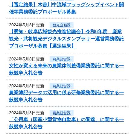
【選定結果】木曽川中流域フラッグシップイベント開
催等業務委託プロポーザル募集
2024年5月8日更新
観光企画課
【愛知・岐阜広域観光推進協議会】令和6年度 産業
観光・武将観光デジタルスタンプラリー運営業務委託
プロポーザル募集【選定結果】
2024年5月8日更新
農業経営課
女性が変える未来の農業体制整備業務委託に関する一
般競争入札公告
2024年5月8日更新
農業経営課
農業簿記データの活用に係る研修業務委託に関する一
般競争入札公告
2024年5月8日更新
農業経営課
「公用車（国産小型貨物自動車）の調達」に関する一
般競争入札公告