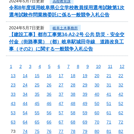
2024年5月7日更新
高校教育課
令和8年度採用岐阜県公立学校教員採用選考試験第1次
選考試験作問業務委託に係る一般競争入札公告
2024年5月7日更新
岐阜土木事務所
【建設工事】都市工事第34-A2-2号 公共 防災・安全交
付金（街路事業）（都）岐阜駅城田寺線 道路改良工
事（その2）に関する一般競争入札公告
1
2
3
4
5
6
7
8
9
10
11
12
13
14
15
16
17
18
19
20
21
22
23
24
25
26
27
28
29
30
31
32
33
34
35
36
37
38
39
40
41
42
43
44
45
46
47
48
49
50
51
52
53
54
55
56
57
58
59
60
61
62
63
64
65
66
67
68
69
70
71
72
73
74
75
76
77
78
79
80
81
82