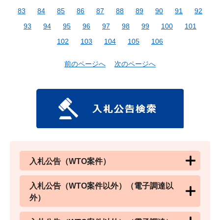
83
84
85
86
87
88
89
90
91
92
93
94
95
96
97
98
99
100
101
102
103
104
105
106
前のページへ
次のページへ
入札公告（WTO案件）
入札公告（WTO案件以外）（電子調達以
外）