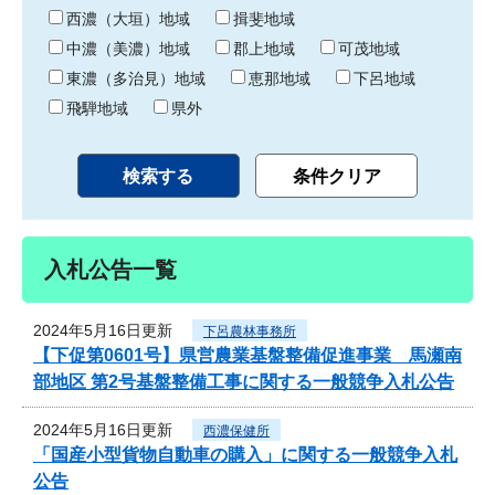
り
西濃（大垣）地域
揖斐地域
中濃（美濃）地域
郡上地域
可茂地域
東濃（多治見）地域
恵那地域
下呂地域
飛騨地域
県外
入札公告一覧
2024年5月16日更新
下呂農林事務所
【下促第0601号】県営農業基盤整備促進事業 馬瀬南
部地区 第2号基盤整備工事に関する一般競争入札公告
2024年5月16日更新
西濃保健所
「国産小型貨物自動車の購入」に関する一般競争入札
公告