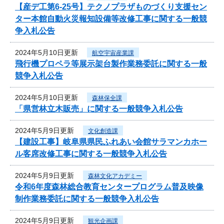
【産デ工第6-25号】テクノプラザものづくり支援セン
ター本館自動火災報知設備等改修工事に関する一般競
争入札公告
2024年5月10日更新
航空宇宙産業課
飛行機プロペラ等展示架台製作業務委託に関する一般
競争入札公告
2024年5月10日更新
森林保全課
「県営林立木販売」に関する一般競争入札公告
2024年5月9日更新
文化創造課
【建設工事】岐阜県県民ふれあい会館サラマンカホー
ル客席改修工事に関する一般競争入札公告
2024年5月9日更新
森林文化アカデミー
令和6年度森林総合教育センタープログラム普及映像
制作業務委託に関する一般競争入札公告
2024年5月9日更新
観光企画課