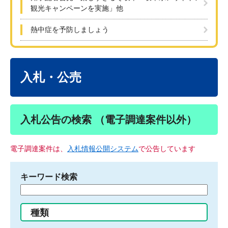
観光キャンペーンを実施」他
熱中症を予防しましょう
本
文
入札・公売
入札公告の検索 （電子調達案件以外）
電子調達案件は、
入札情報公開システム
で公告しています
キーワード検索
検
索
す
種類
る