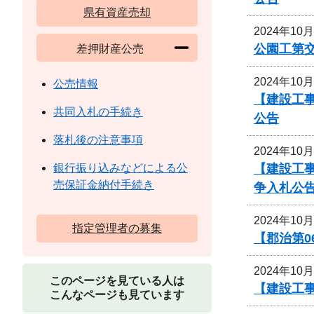
県有資産売却
2024年10
公園工第交
差押財産公売
2024年10
公売情報
【建設工
共同入札の手続き
公告
落札後の注意事項
2024年10
【建設工
銀行振り込みなどによる公
売保証金納付手続き
争入札公
2024年10
指定管理者の募集
【郡治第
2024年10
このページを見ている人は
【建設工事
こんなページも見ています