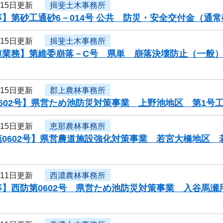
月15日更新
揖斐土木事務所
】第砂工通砂6－014号 公共 防災・安全交付金（通
月15日更新
揖斐土木事務所
連業務】第維委崩落－C号 県単 崩落決壊防止（一般
月15日更新
郡上農林事務所
602号】県営ため池防災対策事業 上野池地区 第1号
月15日更新
恵那農林事務所
第0602号】県営農道施設強化対策事業 若宮大橋地区
月11日更新
西濃農林事務所
事】西防第0602号 県営ため池防災対策事業 入谷馬