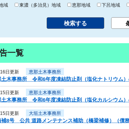
り
地域
東濃（多治見）地域
恵那地域
下呂地域
告一覧
月16日更新
恵那土木事務所
那土木事務所 令和6年度凍結防止剤（塩化ナトリウム
月15日更新
恵那土木事務所
那土木事務所 令和6年度凍結防止剤（塩化カルシウム
月15日更新
大垣土木事務所
橋補8号 公共 道路メンテナンス補助（橋梁補修）（債