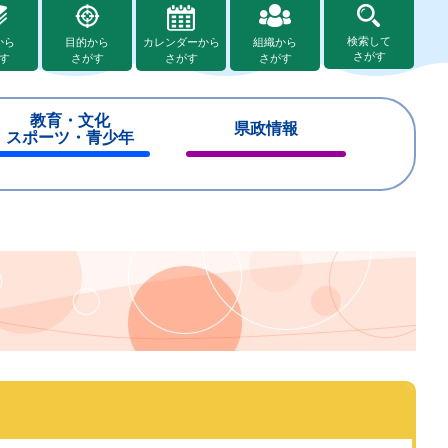
検索して
から
目的から
カレンダーから
組織から
さがす
す
さがす
さがす
さがす
教育・文化
県政情報
スポーツ・青少年
閉
閉
じ
じ
る
る