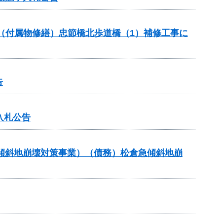
助（付属物修繕）忠節橋北歩道橋（1）補修工事に
告
入札公告
急傾斜地崩壊対策事業）（債務）松倉急傾斜地崩