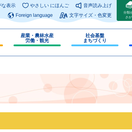
このページの本文へ
がな表示
やさしい にほんご
音声読み上げ
分類
Foreign language
文字サイズ・色変更
さが
産業・農林水産
社会基盤
労働・観光
まちづくり
閉
閉
じ
じ
る
る