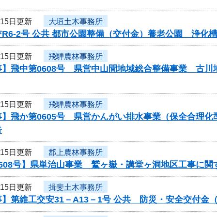
月15日更新
大垣土木事務所
R6-2号 公共 都市公園整備（交付金）養老公園 浄
月15日更新
飛騨農林事務所
事】飛中第0608号 県営中山間地域総合整備事業 古
月15日更新
飛騨農林事務所
事】飛か第0605号 県営かんがい排水事業（保全合理
告
月15日更新
郡上農林事務所
0608号】県単治山事業 鷲ヶ嶽・講堂ヶ洞地区工事に関
月15日更新
揖斐土木事務所
】第維工交安31－A13－1号 公共 防災・安全交付