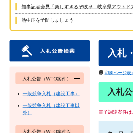
知事記者会見「楽しすぎるぞ岐阜！岐阜県アウトド
熱中症を予防しましょう
本
入札
文
印刷ページ表
入札公告（WTO案件）
入札公
一般競争入札（建設工事）
一般競争入札（建設工事以
電子調達案件は
外）
入札公告（WTO案件以