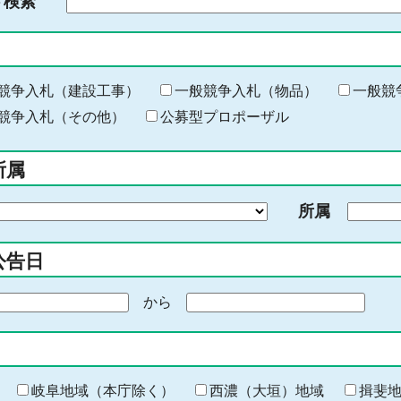
ド検索
検
索
す
る
キ
競争入札（建設工事）
一般競争入札（物品）
一般競
ー
競争入札（その他）
公募型プロポーザル
ワ
ー
所属
ド
を
所属
入
力
公告日
から
期
間
の
終
わ
岐阜地域（本庁除く）
西濃（大垣）地域
揖斐