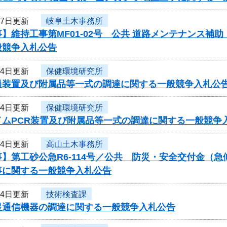
月7日更新
岐阜土木事務所
】維持工事第MF01-02号 公共 道路メンテナンス補
般競争入札公告
月4日更新
保健環境研究所
過装置及び附属品等一式の調達に関する一般競争入札公
月4日更新
保健環境研究所
イムPCR装置及び附属品等一式の調達に関する一般競争
月4日更新
高山土木事務所
】第工砂公急R6-114号／公共 防災・安全交付金（
事に関する一般競争入札公告
月4日更新
技術検査課
星通信機器の調達に関する一般競争入札公告