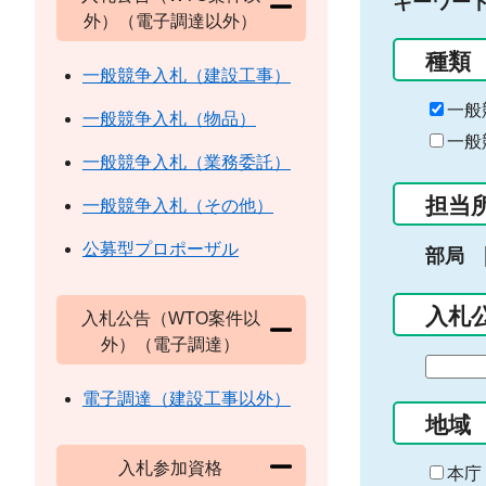
キーワー
外）（電子調達以外）
種類
一般競争入札（建設工事）
一般
一般競争入札（物品）
一般
一般競争入札（業務委託）
担当
一般競争入札（その他）
公募型プロポーザル
部局
入札
入札公告（WTO案件以
外）（電子調達）
期
間
電子調達（建設工事以外）
の
地域
始
入札参加資格
ま
本庁