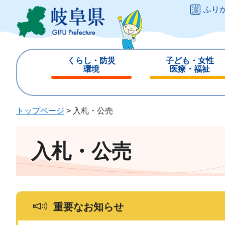
ペ
メ
ふり
ー
ニ
ジ
ュ
の
ー
先
を
くらし・防災
子ども・女性
頭
飛
環境
医療・福祉
で
ば
閉
閉
す
し
じ
じ
。
て
る
る
トップページ
>
入札・公売
本
文
へ
入札・公売
重要なお知らせ