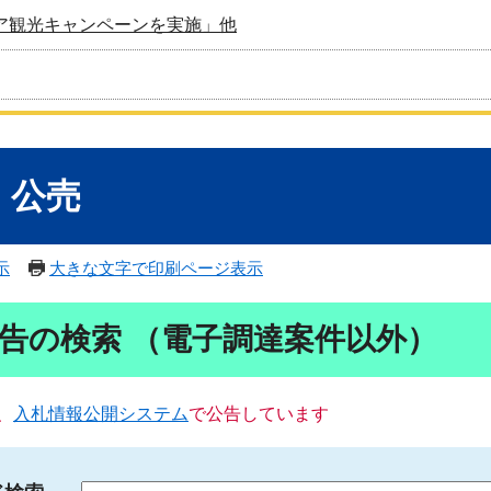
ア観光キャンペーンを実施」他
・公売
示
大きな文字で印刷ページ表示
告の検索 （電子調達案件以外）
、
入札情報公開システム
で公告しています