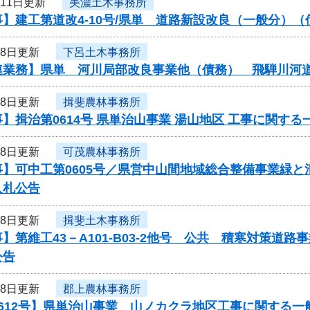
月11日更新
美濃土木事務所
】建工第道改4-10号/県単 道路新設改良（一般分）
月8日更新
下呂土木事務所
連業務】県単 河川局部改良事業他（債務） 飛騨川河
月8日更新
揖斐農林事務所
】揖治第0614号 県単治山事業 湯山地区 工事に関す
月8日更新
可茂農林事務所
事】可中工第0605号／県営中山間地域総合整備事業緑
入札公告
月8日更新
揖斐土木事務所
】第維工43－A101-B03-2他号 公共 積寒対策
公告
月8日更新
郡上農林事務所
612号】県単治山事業 山ノカクラ地区工事に関する一