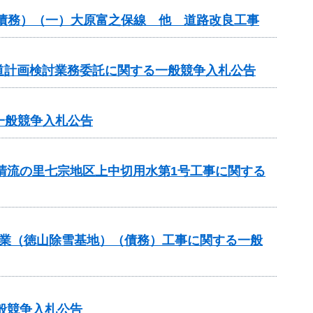
（債務）（一）大原富之保線 他 道路改良工事
道計画検討業務委託に関する一般競争入札公告
る一般競争入札公告
と清流の里七宗地区上中切用水第1号工事に関する
道路事業（徳山除雪基地）（債務）工事に関する一般
般競争入札公告