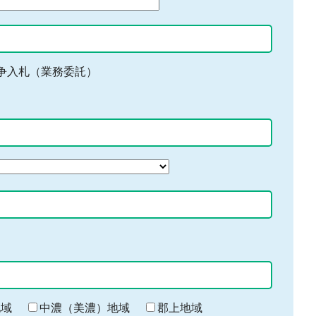
争入札（業務委託）
地域
中濃（美濃）地域
郡上地域