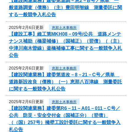
【建設関連業務】建委第道調－恵2－B号／県単 一
般道路調査（債務）（主）豊田明智線 測量委託に関
する一般競争入札公告
2025年2月6日更新
恵那土木事務所
【建設工事】維工第MKH08－09号/公共 道路メンテ
ナンス補助（橋梁補修）（国補正）（翌債）（（主）
中津川南木曽線）釜橋補修工事に関する一般競争入札
公告
2025年2月6日更新
恵那土木事務所
【建設関連業務】建委第道改－8－21－C号／県単
道路新設改良（債務）（一）恵那八百津線 測量委託
に関する一般競争入札公告
2025年2月6日更新
恵那土木事務所
【建設関連業務】建委第R6－11－A01－011－C号／
公共 防災・安全交付金（国補正分）（翌債）
（（国）257号）擁壁工設計委託に関する一般競争入
札公告