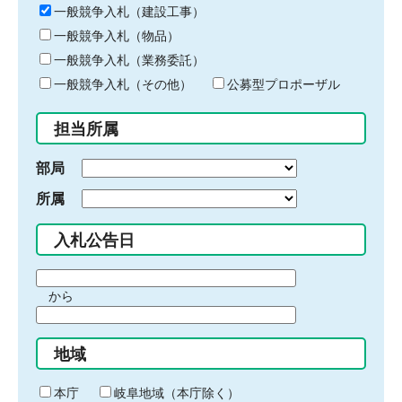
キ
一般競争入札（建設工事）
ー
一般競争入札（物品）
ワ
一般競争入札（業務委託）
ー
ド
一般競争入札（その他）
公募型プロポーザル
を
入
担当所属
力
部局
所属
入札公告日
期
から
間
期
の
間
始
地域
の
ま
終
り
わ
本庁
岐阜地域（本庁除く）