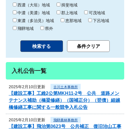
り
西濃（大垣）地域
揖斐地域
中濃（美濃）地域
郡上地域
可茂地域
東濃（多治見）地域
恵那地域
下呂地域
飛騨地域
県外
入札公告一覧
2025年2月10日更新
古川土木事務所
【建設工事】工維2公第MKH11-2号 公共 道路メン
テナンス補助（橋梁修繕）（国補正分）（翌債）細越
橋修繕工事に関する一般競争入札公告
2025年2月10日更新
飛騨農林事務所
【建設工事】飛治第0623号 公共補正 復旧治山工事