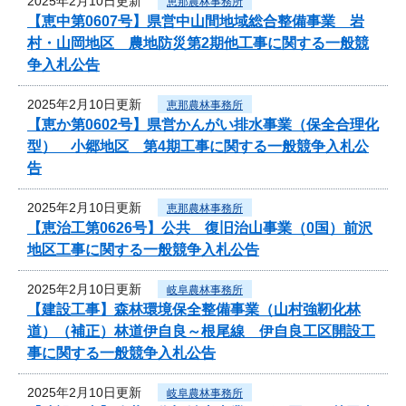
2025年2月10日更新
恵那農林事務所
【恵中第0607号】県営中山間地域総合整備事業 岩
村・山岡地区 農地防災第2期他工事に関する一般競
争入札公告
2025年2月10日更新
恵那農林事務所
【恵か第0602号】県営かんがい排水事業（保全合理化
型） 小郷地区 第4期工事に関する一般競争入札公
告
2025年2月10日更新
恵那農林事務所
【恵治工第0626号】公共 復旧治山事業（0国）前沢
地区工事に関する一般競争入札公告
2025年2月10日更新
岐阜農林事務所
【建設工事】森林環境保全整備事業（山村強靭化林
道）（補正）林道伊自良～根尾線 伊自良工区開設工
事に関する一般競争入札公告
2025年2月10日更新
岐阜農林事務所