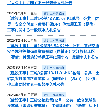
（大久手）に関する一般競争入札公告
2025年2月10日更新
古川土木事務所
【建設工事】工建1公第43-A01-68-K1他号 公共 防
災・安全交付金（種蔵打保BP）他塩屋工区（翌債）
工事に関する一般競争入札公告
2025年2月10日更新
古川土木事務所
【建設工事】工建1公第R6-S4-K2号 公共 道路交通
安全施設等整備事業費補助（国補正）太江杉崎工区
（翌債）付属施設整備工事に関する一般競争入札公告
2025年2月10日更新
古川土木事務所
【建設工事】工維3公第HD-11-01-hK3他号 公共 土
砂災害対策道路事業補助（国補正）（葛山）（翌債）
他工事に関する一般競争入札公告
2025年2月10日更新
古川土木事務所
【建設工事】工砂公第総雪H2号 公共 総合流域防
災事業（雪崩対策事業）（R6国補正）（翌債）桂上1