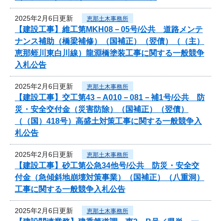
2025年2月6日更新
恵那土木事務所
【建設工事】維工第MKH08－05号/公共 道路メンテ
ナンス補助（橋梁補修）（国補正）（翌債）（（主）
恵那蛭川東白川線）龍淵橋塗装工事に関する一般競争
入札公告
2025年2月6日更新
恵那土木事務所
【建設工事】交工第43－A010－081－補1号/公共 防
災・安全交付金（災害防除）（国補正）（翌債）
（（国）418号）高盛土対策工事に関する一般競争入
札公告
2025年2月6日更新
恵那土木事務所
【建設工事】砂工第公急34他号/公共 防災・安全交
付金（急傾斜地崩壊対策事業）（国補正）（八重洞）
工事に関する一般競争入札公告
2025年2月6日更新
恵那土木事務所