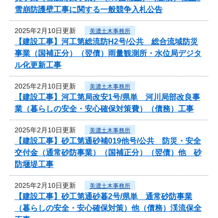
雪崩防護壁工事に関する一般競争入札公告
2025年2月10日更新
美濃土木事務所
【建設工事】河工第総流防H2号/公共 総合流域防災
事業（国補正分）（翌債）雨量観測所・水位局デジタ
ル化更新工事
2025年2月10日更新
美濃土木事務所
【建設工事】河工第局改安1号/県単 河川局部改良事
業（暮らしの安全・安心確保対策費）（債務）工事
2025年2月10日更新
美濃土木事務所
【建設工事】砂工第通砂補019他号/公共 防災・安全
交付金（通常砂防事業）（国補正分）（翌債）他 砂
防堰堤工事
2025年2月10日更新
美濃土木事務所
【建設工事】砂工第通砂暮2号/県単 通常砂防事業
（暮らしの安全・安心確保対策）他（債務）渓流保全