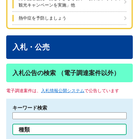
観光キャンペーンを実施」他
熱中症を予防しましょう
本
文
入札・公売
入札公告の検索 （電子調達案件以外）
電子調達案件は、
入札情報公開システム
で公告しています
キーワード検索
検
索
す
種類
る