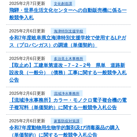
2025年2月7日更新
文化創造課
飛騨・世界生活文化センターへの自動販売機に係る一
般競争入札
2025年2月6日更新
海津特別支援学校
令和7年度岐阜県立海津特別支援学校で使用するLPガ
ス（プロパンガス）の調達（単価契約）
2025年2月6日更新
多治見土木事務所
【取止め】工建単第道改－7－2－2号 県単 道路新
設改良（一般分）（債務）工事に関する一般競争入札
公告
2025年2月6日更新
流域浄水事務所
【流域浄水事務所】カラー・モノクロ電子複合機の電
子複写料（単価契約）に関する一般競争入札公告
2025年2月6日更新
家畜防疫対策課
令和7年度動物用生物学的製剤及び消毒薬品の購入
（単価契約）に関する一般競争入札公告