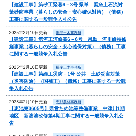
【建設工事】第砂工緊暮6－3号 県単 緊急土石流対
策砂防事業（暮らしの安全・安心確保対策）（債務）
工事に関する一般競争入札公告
2025年2月10日更新
揖斐土木事務所
【建設工事】第河工河修暮6－6号 県単 河川維持修
繕事業（暮らしの安全・安心確保対策）（債務）工事
に関する一般競争入札公告
2025年2月10日更新
揖斐土木事務所
【建設工事】第維工災防－1号 公共 土砂災害対策
（災害防除）（国補正）（債務）工事に関する一般競
争入札公告
2025年2月10日更新
恵那農林事務所
【恵池第0605号】県営ため池等整備事業 中津川1期
地区 新溜池改修第4期工事に関する一般競争入札公
告