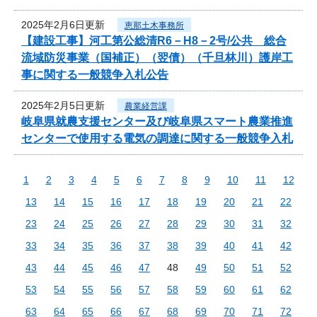
2025年2月6日更新
恵那土木事務所
【建設工事】河工第公総清R6－H8－2号/公共 総合
流域防災事業（国補正）（翌債）（千旦林川）護岸工
事に関する一般競争入札公告
2025年2月5日更新
農業経営課
岐阜県就農支援センター及び岐阜県スマート農業推進
センターで使用する電気の調達に関する一般競争入札
1
2
3
4
5
6
7
8
9
10
11
12
13
14
15
16
17
18
19
20
21
22
23
24
25
26
27
28
29
30
31
32
33
34
35
36
37
38
39
40
41
42
43
44
45
46
47
48
49
50
51
52
53
54
55
56
57
58
59
60
61
62
63
64
65
66
67
68
69
70
71
72