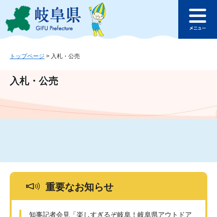
ペ
メ
このページの本文へ
ー
ニ
メ
ジ
ュ
ニ
の
ー
ュ
先
を
ー
頭
飛
トップページ
>
入札・公売
で
ば
す
し
入札・公売
。
て
本
文
へ
重要なお知らせ
知事記者会見「楽しすぎるぞ岐阜！岐阜県アウトドア