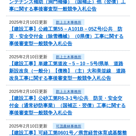
ンテナンス補助（洞門補修）（国補正）他（翌債）工
事に関する事後審査型一般競争入札公告
2025年2月10日更新
郡上土木事務所
【建設工事】公維工第55－A101B－05Z号/公共 防
災・安全交付金（除雪機械）（0県債）工事に関する
事後審査型一般競争入札公告
2025年2月10日更新
郡上土木事務所
【建設工事】単建工第道改－5－10－5号/県単 道路
新設改良（一般分）【債務】（主）大和美並線 道路
改良工事に関する事後審査型一般競争入札公告
2025年2月10日更新
郡上土木事務所
【建設工事】公砂工第R6-3-1号/公共 防災・安全交
付金（通常砂防事業）（国補正・翌債）工事に関する
事後審査型一般競争入札公告
2025年2月10日更新
可茂農林事務所
【建設工事】可経工第0601号／県営経営体育成基盤整