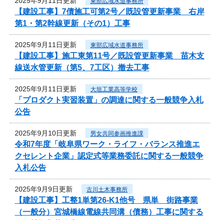
2025年9月11日更新
東部広域水道事務所
【建設工事】7債施工可第2号／既設管更新事業 右岸
第1・第2幹線更新（その1）工事
2025年9月11日更新
東部広域水道事務所
【建設工事】施工東第11号／既設管更新事業 苗木支
線送水管更新（第5、7工区）撤去工事
2025年9月11日更新
大垣工業高等学校
「プロダクト実習装置」の調達に関する一般競争入札
公告
2025年9月10日更新
男女共同参画推進課
令和7年度「岐阜県ワーク・ライフ・バランス推進エ
クセレント企業」認定式等業務委託に関する一般競争
入札公告
2025年9月9日更新
古川土木事務所
【建設工事】工整1単第26-K1他号 県単 街路事業
（一般分）宮城橋線電線共同溝（債務）工事に関する