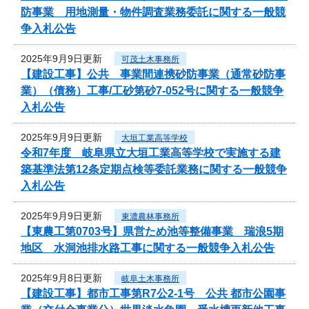
防事業 用地測量・物件調査業務委託に関する一般競
争入札公告
2025年9月9日更新
可茂土木事務所
【建設工事】公共 事業間連携砂防事業（通常砂防事
業）（債務）工事/工砂第砂7-052号に関する一般競争
入札公告
2025年9月9日更新
大垣工業高等学校
令和7年度 岐阜県立大垣工業高等学校で実施する建
築基準法第12条定期点検等委託業務に関する一般競争
入札公告
2025年9月9日更新
東濃農林事務所
【東農工第0703号】県営ため池等整備事業 瑞浪5期
地区 水洞池排水路工事に関する一般競争入札公告
2025年9月8日更新
岐阜土木事務所
【建設工事】都市工事第R7公2-1号 公共 都市公園事