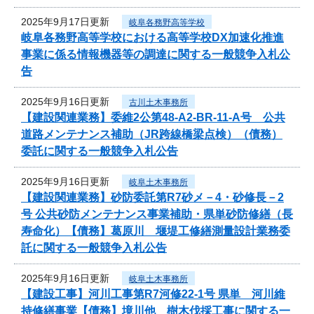
2025年9月17日更新
岐阜各務野高等学校
岐阜各務野高等学校における高等学校DX加速化推進
事業に係る情報機器等の調達に関する一般競争入札公
告
2025年9月16日更新
古川土木事務所
【建設関連業務】委維2公第48-A2-BR-11-A号 公共
道路メンテナンス補助（JR跨線橋梁点検）（債務）
委託に関する一般競争入札公告
2025年9月16日更新
岐阜土木事務所
【建設関連業務】砂防委託第R7砂メ－4・砂修長－2
号 公共砂防メンテナンス事業補助・県単砂防修繕（長
寿命化）【債務】葛原川 堰堤工修繕測量設計業務委
託に関する一般競争入札公告
2025年9月16日更新
岐阜土木事務所
【建設工事】河川工事第R7河修22-1号 県単 河川維
持修繕事業【債務】境川他 樹木伐採工事に関する一