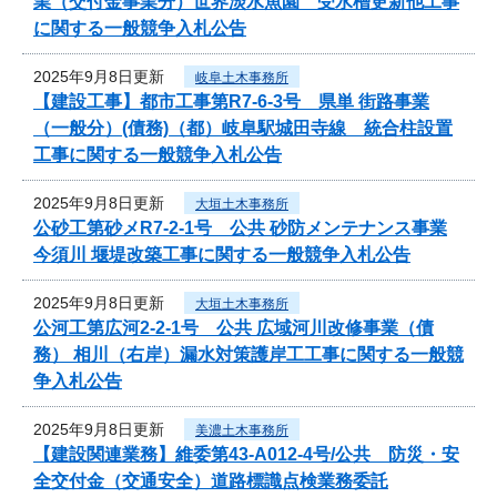
業（交付金事業分）世界淡水魚園 受水槽更新他工事
に関する一般競争入札公告
2025年9月8日更新
岐阜土木事務所
【建設工事】都市工事第R7-6-3号 県単 街路事業
（一般分）(債務)（都）岐阜駅城田寺線 統合柱設置
工事に関する一般競争入札公告
2025年9月8日更新
大垣土木事務所
公砂工第砂メR7-2-1号 公共 砂防メンテナンス事業
今須川 堰堤改築工事に関する一般競争入札公告
2025年9月8日更新
大垣土木事務所
公河工第広河2-2-1号 公共 広域河川改修事業（債
務） 相川（右岸）漏水対策護岸工工事に関する一般競
争入札公告
2025年9月8日更新
美濃土木事務所
【建設関連業務】維委第43-A012-4号/公共 防災・安
全交付金（交通安全）道路標識点検業務委託