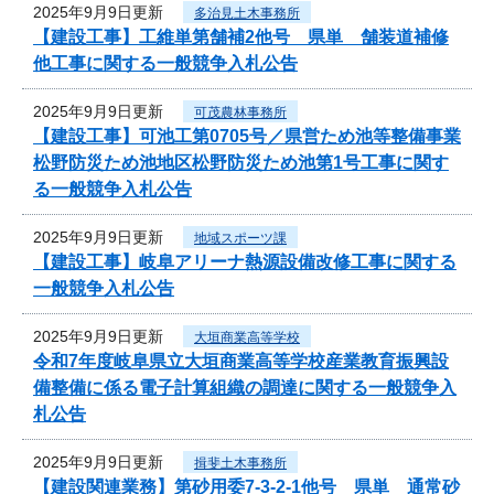
2025年9月9日更新
多治見土木事務所
【建設工事】工維単第舗補2他号 県単 舗装道補修
他工事に関する一般競争入札公告
2025年9月9日更新
可茂農林事務所
【建設工事】可池工第0705号／県営ため池等整備事業
松野防災ため池地区松野防災ため池第1号工事に関す
る一般競争入札公告
2025年9月9日更新
地域スポーツ課
【建設工事】岐阜アリーナ熱源設備改修工事に関する
一般競争入札公告
2025年9月9日更新
大垣商業高等学校
令和7年度岐阜県立大垣商業高等学校産業教育振興設
備整備に係る電子計算組織の調達に関する一般競争入
札公告
2025年9月9日更新
揖斐土木事務所
【建設関連業務】第砂用委7-3-2-1他号 県単 通常砂