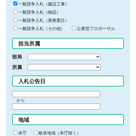
キ
一般競争入札（建設工事）
ー
一般競争入札（物品）
ワ
一般競争入札（業務委託）
ー
ド
一般競争入札（その他）
公募型プロポーザル
を
入
担当所属
力
部局
所属
入札公告日
期
から
間
期
の
間
始
地域
の
ま
終
り
わ
本庁
岐阜地域（本庁除く）