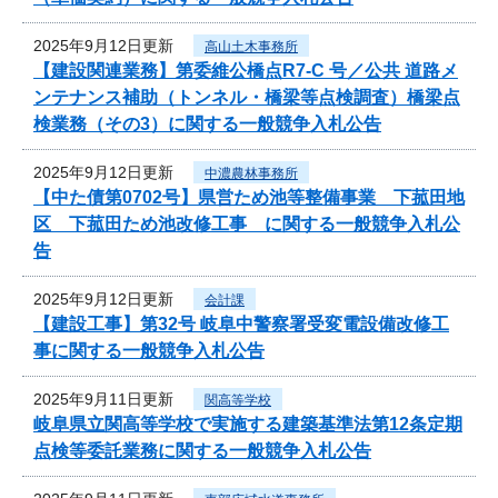
2025年9月12日更新
高山土木事務所
【建設関連業務】第委維公橋点R7-C 号／公共 道路メ
ンテナンス補助（トンネル・橋梁等点検調査）橋梁点
検業務（その3）に関する一般競争入札公告
2025年9月12日更新
中濃農林事務所
【中た債第0702号】県営ため池等整備事業 下菰田地
区 下菰田ため池改修工事 に関する一般競争入札公
告
2025年9月12日更新
会計課
【建設工事】第32号 岐阜中警察署受変電設備改修工
事に関する一般競争入札公告
2025年9月11日更新
関高等学校
岐阜県立関高等学校で実施する建築基準法第12条定期
点検等委託業務に関する一般競争入札公告