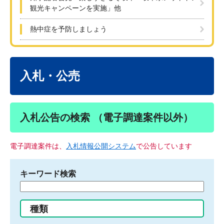
観光キャンペーンを実施」他
熱中症を予防しましょう
本
文
入札・公売
入札公告の検索 （電子調達案件以外）
電子調達案件は、
入札情報公開システム
で公告しています
キーワード検索
検
索
す
種類
る