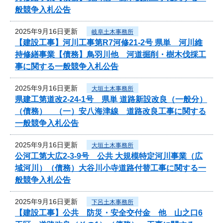
般競争入札公告
2025年9月16日更新
岐阜土木事務所
【建設工事】河川工事第R7河修21-2号 県単 河川維
持修繕事業【債務】鳥羽川他 河道掘削・樹木伐採工
事に関する一般競争入札公告
2025年9月16日更新
大垣土木事務所
県建工第道改2-24-1号 県単 道路新設改良（一般分）
（債務） （一）安八海津線 道路改良工事に関する
一般競争入札公告
2025年9月16日更新
大垣土木事務所
公河工第大広2-3-9号 公共 大規模特定河川事業（広
域河川）（債務）大谷川小寺道路付替工事に関する一
般競争入札公告
2025年9月16日更新
下呂土木事務所
【建設工事】公共 防災・安全交付金 他 山之口6