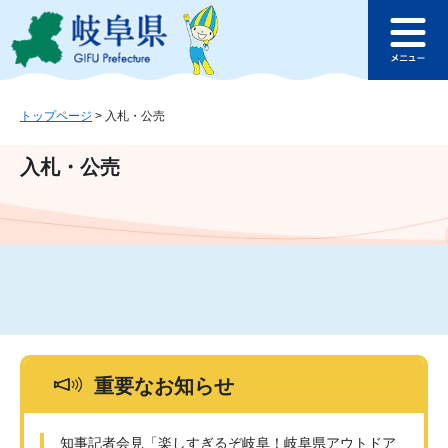
ペ
メ
このページの本文へ
ー
ニ
メ
ジ
ュ
ニ
の
ー
ュ
先
を
ー
頭
飛
トップページ
>
入札・公売
で
ば
す
し
入札・公売
。
て
本
文
へ
重要なお知らせ
知事記者会見「楽しすぎるぞ岐阜！岐阜県アウトドア