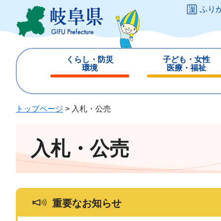
ペ
メ
ふり
ー
ニ
ジ
ュ
の
ー
先
を
くらし・防災
子ども・女性
頭
飛
環境
医療・福祉
で
ば
閉
閉
す
し
じ
じ
。
て
る
る
トップページ
>
入札・公売
本
文
へ
入札・公売
重要なお知らせ