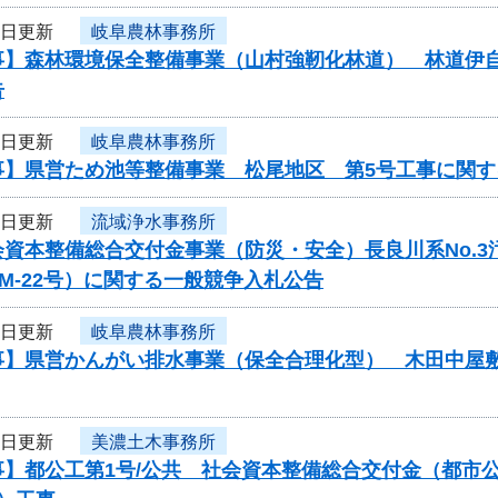
8日更新
岐阜農林事務所
事】森林環境保全整備事業（山村強靭化林道） 林道伊
告
8日更新
岐阜農林事務所
事】県営ため池等整備事業 松尾地区 第5号工事に関す
8日更新
流域浄水事務所
会資本整備総合交付金事業（防災・安全）長良川系No.
-PM-22号）に関する一般競争入札公告
8日更新
岐阜農林事務所
事】県営かんがい排水事業（保全合理化型） 木田中屋
5日更新
美濃土木事務所
事】都公工第1号/公共 社会資本整備総合交付金（都市