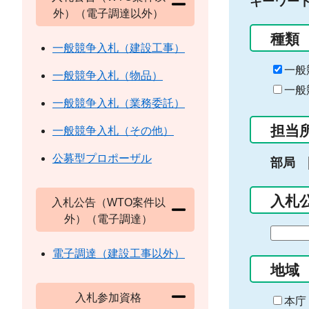
キーワー
外）（電子調達以外）
種類
一般競争入札（建設工事）
一般
一般競争入札（物品）
一般
一般競争入札（業務委託）
担当
一般競争入札（その他）
公募型プロポーザル
部局
入札
入札公告（WTO案件以
外）（電子調達）
期
間
電子調達（建設工事以外）
の
地域
始
入札参加資格
ま
本庁