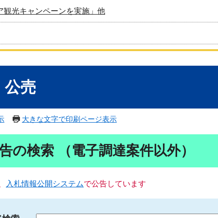
ア観光キャンペーンを実施」他
・公売
示
大きな文字で印刷ページ表示
告の検索 （電子調達案件以外）
、
入札情報公開システム
で公告しています