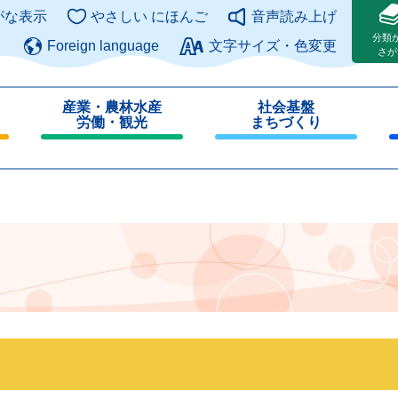
このページの本文へ
がな表示
やさしい にほんご
音声読み上げ
分類
Foreign language
文字サイズ・色変更
さが
産業・農林水産
社会基盤
労働・観光
まちづくり
閉
閉
じ
じ
る
る