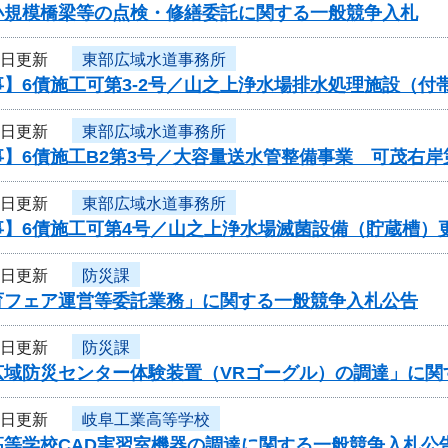
小規模橋梁等の点検・修繕委託に関する一般競争入札
4日更新
東部広域水道事務所
】6債施工可第3-2号／山之上浄水場排水処理施設（付
4日更新
東部広域水道事務所
】6債施工B2第3号／大容量送水管整備事業 可茂右岸
4日更新
東部広域水道事務所
事】6債施工可第4号／山之上浄水場滅菌設備（貯蔵槽）
4日更新
防災課
育フェア運営等委託業務」に関する一般競争入札公告
4日更新
防災課
広域防災センター体験装置（VRゴーグル）の調達」に関
4日更新
岐阜工業高等学校
高等学校CAD実習室機器の調達に関する一般競争入札公