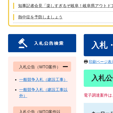
知事記者会見「楽しすぎるぞ岐阜！岐阜県アウトド
熱中症を予防しましょう
本
入札
文
印刷ページ表
入札公告（WTO案件）
入札公
一般競争入札（建設工事）
一般競争入札（建設工事以
電子調達案件は
外）
入札公告（WTO案件以