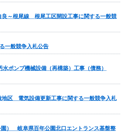
自良～根尾線 根尾工区開設工事に関する一般競
る一般競争入札公告
3汚水ポンプ機械設備（再構築）工事（債務）
敷地区 電気設備更新工事に関する一般競争入札
公園） 岐阜県百年公園北口エントランス基盤整