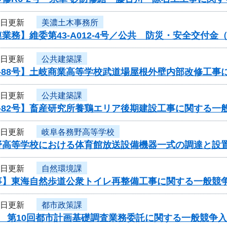
8日更新
美濃土木事務所
業務】維委第43-A012-4号／公共 防災・安全交付
8日更新
公共建築課
-88号】土岐商業高等学校武道場屋根外壁内部改修工事
8日更新
公共建築課
-82号】畜産研究所養鶏エリア後期建設工事に関する一
8日更新
岐阜各務野高等学校
野高等学校における体育館放送設備機器一式の調達と設
8日更新
自然環境課
事】東海自然歩道公衆トイレ再整備工事に関する一般競
8日更新
都市政策課
度 第10回都市計画基礎調査業務委託に関する一般競争