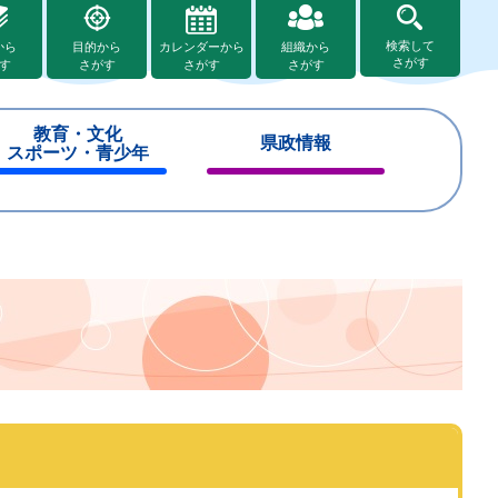
検索して
から
目的から
カレンダーから
組織から
さがす
す
さがす
さがす
さがす
教育・文化
県政情報
スポーツ・青少年
閉
閉
じ
じ
る
る