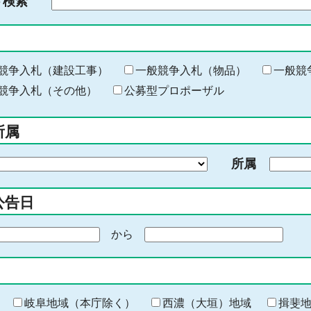
ド検索
検
索
す
る
キ
競争入札（建設工事）
一般競争入札（物品）
一般競
ー
競争入札（その他）
公募型プロポーザル
ワ
ー
所属
ド
を
所属
入
力
公告日
から
期
間
の
終
わ
岐阜地域（本庁除く）
西濃（大垣）地域
揖斐