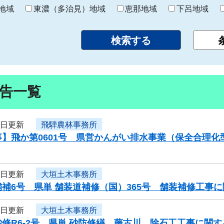
り
地域
東濃（多治見）地域
恵那地域
下呂地域
告一覧
8日更新
飛騨農林事務所
事】飛か第0601号 県営かんがい排水事業（保全合理
8日更新
大垣土木事務所
補6号 県単 舗装道補修（国）365号 舗装補修工事
8日更新
大垣土木事務所
修R6-2号 県単 砂防修繕 藤古川 除石工工事に関