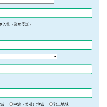
争入札（業務委託）
地域
中濃（美濃）地域
郡上地域