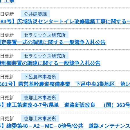
）工事
5日更新
公共建築課
-83号】広域防災センタートイレ改修建築工事に関する
5日更新
セラミックス研究所
測定装置一式の調達に関する一般競争入札公告
5日更新
セラミックス研究所
機制御装置の調達に関する一般競争入札公告
4日更新
下呂農林事務所
601号】県営基幹農道整備事業 下呂中央3期地区 第
4日更新
恵那土木事務所
】建工第道改-8-7号/県単 道路新設改良 （国）36
4日更新
恵那土木事務所
】維委第48－A2－ME－8他号/公共 道路メンテナ