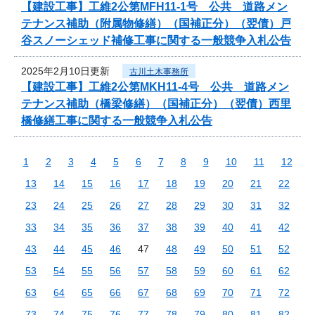
【建設工事】工維2公第MFH11-1号 公共 道路メン
テナンス補助（附属物修繕）（国補正分）（翌債）戸
谷スノーシェッド補修工事に関する一般競争入札公告
2025年2月10日更新
古川土木事務所
【建設工事】工維2公第MKH11-4号 公共 道路メン
テナンス補助（橋梁修繕）（国補正分）（翌債）西里
橋修繕工事に関する一般競争入札公告
1
2
3
4
5
6
7
8
9
10
11
12
13
14
15
16
17
18
19
20
21
22
23
24
25
26
27
28
29
30
31
32
33
34
35
36
37
38
39
40
41
42
43
44
45
46
47
48
49
50
51
52
53
54
55
56
57
58
59
60
61
62
63
64
65
66
67
68
69
70
71
72
73
74
75
76
77
78
79
80
81
82