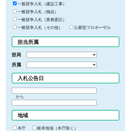
キ
一般競争入札（建設工事）
ー
一般競争入札（物品）
ワ
一般競争入札（業務委託）
ー
ド
一般競争入札（その他）
公募型プロポーザル
を
入
担当所属
力
部局
所属
入札公告日
期
から
間
期
の
間
始
地域
の
ま
終
り
わ
本庁
岐阜地域（本庁除く）