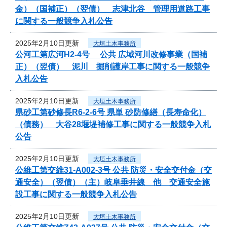
金）（国補正）（翌債） 志津北谷 管理用道路工事
に関する一般競争入札公告
2025年2月10日更新
大垣土木事務所
公河工第広河H2-4号 公共 広域河川改修事業（国補
正）（翌債） 泥川 掘削護岸工事に関する一般競争
入札公告
2025年2月10日更新
大垣土木事務所
県砂工第砂修長R6-2-6号 県単 砂防修繕（長寿命化）
（債務） 大谷28堰堤補修工事に関する一般競争入札
公告
2025年2月10日更新
大垣土木事務所
公維工第交維31-A002-3号 公共 防災・安全交付金（交
通安全）（翌債）（主）岐阜垂井線 他 交通安全施
設工事に関する一般競争入札公告
2025年2月10日更新
大垣土木事務所