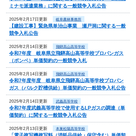
ミナモ派遣業務」に関する一般競争入札公告
2025年2月17日更新
岐阜農林事務所
【建設工事】緊急県単治山事業 瀬戸洞に関する一般
競争入札公告
2025年2月14日更新
飛騨高山高等学校
令和7年度 岐阜県立飛騨高山高等学校プロパンガス
（ボンベ）単価契約の一般競争入札
2025年2月14日更新
飛騨高山高等学校
令和7年度年度 岐阜県立飛騨高山高等学校プロパン
ガス（バルク貯槽供給）単価契約の一般競争入札公告
2025年2月14日更新
武義高等学校
令和7年度武義高等学校で使用するLPガスの調達（単
価契約）に関する一般競争入札公告
2025年2月13日更新
本巣松陽高等学校
「電子複写機複写料（消耗品供給・保守含む）単価契