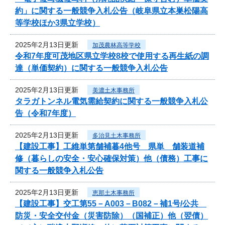
約」に関する一般競争入札公告（岐阜県立本巣松陽高
等学校ほか3県立学校）
2025年2月13日更新
加茂農林高等学校
令和7年度可茂地区県立学校8校で使用する再生紙の調
達（単価契約）に関する一般競争入札公告
2025年2月13日更新
美濃土木事務所
タラガトンネル電気需給契約に関する一般競争入札公
告（令和7年度）
2025年2月13日更新
多治見土木事務所
【建設工事】工維単第舗補暮4他号 県単 舗装道補
修（暮らしの安全・安心確保対策）他（債務）工事に
関する一般競争入札公告
2025年2月13日更新
恵那土木事務所
【建設工事】交工第55－A003－B082－補1号/公共
防災・安全交付金（災害防除）（国補正）他（翌債）