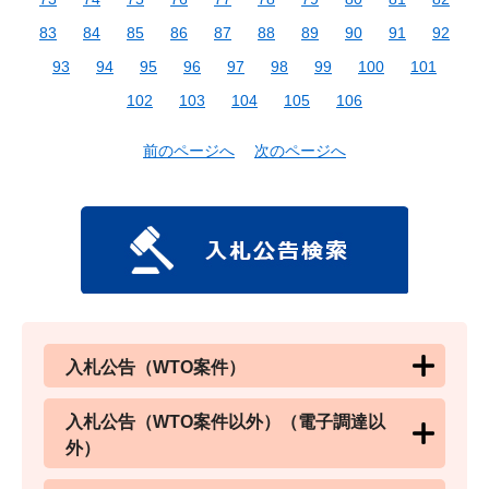
83
84
85
86
87
88
89
90
91
92
93
94
95
96
97
98
99
100
101
102
103
104
105
106
前のページへ
次のページへ
入札公告（WTO案件）
入札公告（WTO案件以外）（電子調達以
外）