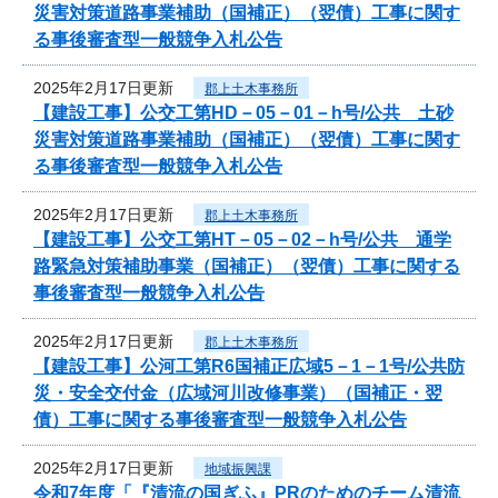
災害対策道路事業補助（国補正）（翌債）工事に関す
る事後審査型一般競争入札公告
2025年2月17日更新
郡上土木事務所
【建設工事】公交工第HD－05－01－h号/公共 土砂
災害対策道路事業補助（国補正）（翌債）工事に関す
る事後審査型一般競争入札公告
2025年2月17日更新
郡上土木事務所
【建設工事】公交工第HT－05－02－h号/公共 通学
路緊急対策補助事業（国補正）（翌債）工事に関する
事後審査型一般競争入札公告
2025年2月17日更新
郡上土木事務所
【建設工事】公河工第R6国補正広域5－1－1号/公共防
災・安全交付金（広域河川改修事業）（国補正・翌
債）工事に関する事後審査型一般競争入札公告
2025年2月17日更新
地域振興課
令和7年度「『清流の国ぎふ』PRのためのチーム清流