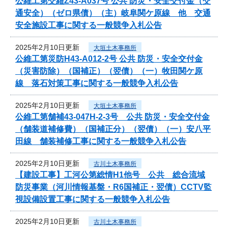
公維工第交維Z43-A037号 公共 防災・安全交付金（交
通安全）（ゼロ県債）（主）岐阜関ケ原線 他 交通
安全施設工事に関する一般競争入札公告
2025年2月10日更新
大垣土木事務所
公維工第災防H43-A012-2号 公共 防災・安全交付金
（災害防除）（国補正）（翌債）（一）牧田関ケ原
線 落石対策工事に関する一般競争入札公告
2025年2月10日更新
大垣土木事務所
公維工第舗補43-047H-2-3号 公共 防災・安全交付金
（舗装道補修費）（国補正分）（翌債）（一）安八平
田線 舗装補修工事に関する一般競争入札公告
2025年2月10日更新
古川土木事務所
【建設工事】工河公第総情H1他号 公共 総合流域
防災事業（河川情報基盤・R6国補正・翌債）CCTV監
視設備設置工事に関する一般競争入札公告
2025年2月10日更新
古川土木事務所