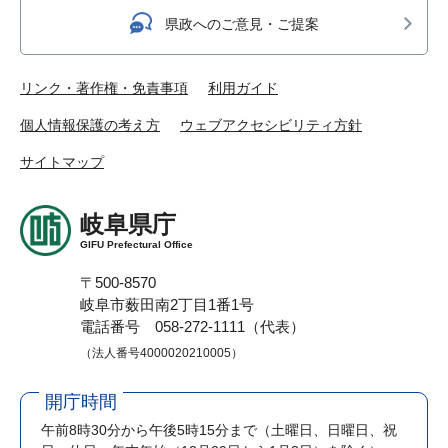
県政へのご意見・ご提案
リンク・著作権・免責事項
利用ガイド
個人情報保護の考え方
ウェブアクセシビリティ方針
サイトマップ
岐阜県庁
GIFU Prefectural Office
〒500-8570
岐阜市薮田南2丁目1番1号
電話番号 058-272-1111（代表）
（法人番号4000020210005）
開庁時間
午前8時30分から午後5時15分まで
（土曜日、日曜日、祝