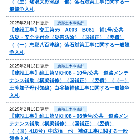
（（主）瑞浪大野瀬線 他）落石対策工事に関する一
般競争入札
2025年2月13日更新
恵那土木事務所
【建設工事】交工第55－A003－B081－補1号/公共
防災・安全交付金（災害防除）（国補正）（翌債）
（（一）恵那八百津線）落石対策工事に関する一般競
争入札
2025年2月13日更新
恵那土木事務所
【建設工事】維工第MKH08－10号/公共 道路メンテ
ナンス補助（橋梁補修）（国補正）（翌債）（（一）
王滝加子母付知線）白谷橋補修工事に関する一般競争
入札
2025年2月13日更新
恵那土木事務所
【建設工事】維工第MKH08－06他号/公共 道路メン
テナンス補助（橋梁補修）（国補正）（翌債）
（（国）418号）中広橋 他 補修工事に関する一般
競争入札