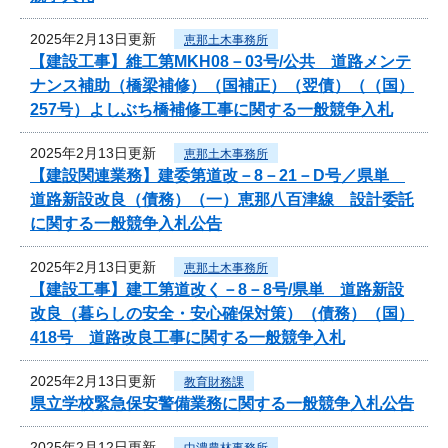
2025年2月13日更新
恵那土木事務所
【建設工事】維工第MKH08－03号/公共 道路メンテ
ナンス補助（橋梁補修）（国補正）（翌債）（（国）
257号）よしぶち橋補修工事に関する一般競争入札
2025年2月13日更新
恵那土木事務所
【建設関連業務】建委第道改－8－21－D号／県単
道路新設改良（債務）（一）恵那八百津線 設計委託
に関する一般競争入札公告
2025年2月13日更新
恵那土木事務所
【建設工事】建工第道改く－8－8号/県単 道路新設
改良（暮らしの安全・安心確保対策）（債務）（国）
418号 道路改良工事に関する一般競争入札
2025年2月13日更新
教育財務課
県立学校緊急保安警備業務に関する一般競争入札公告
2025年2月12日更新
中濃農林事務所