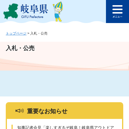
ペ
メ
このページの本文へ
ー
ニ
メ
ジ
ュ
ニ
の
ー
ュ
先
を
ー
頭
飛
トップページ
>
入札・公売
で
ば
す
し
入札・公売
。
て
本
文
へ
重要なお知らせ
知事記者会見「楽しすぎるぞ岐阜！岐阜県アウトドア