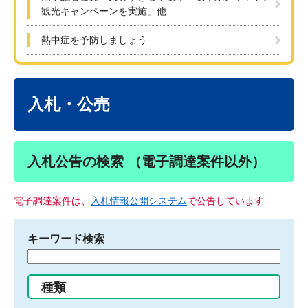
観光キャンペーンを実施」他
熱中症を予防しましょう
本
文
入札・公売
入札公告の検索 （電子調達案件以外）
電子調達案件は、
入札情報公開システム
で公告しています
キーワード検索
検
索
す
種類
る