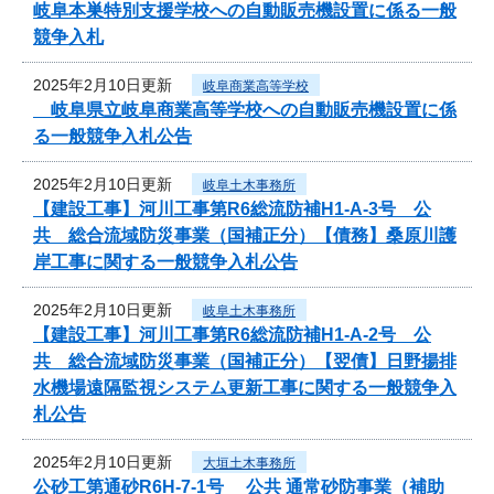
岐阜本巣特別支援学校への自動販売機設置に係る一般
競争入札
2025年2月10日更新
岐阜商業高等学校
岐阜県立岐阜商業高等学校への自動販売機設置に係
る一般競争入札公告
2025年2月10日更新
岐阜土木事務所
【建設工事】河川工事第R6総流防補H1-A-3号 公
共 総合流域防災事業（国補正分）【債務】桑原川護
岸工事に関する一般競争入札公告
2025年2月10日更新
岐阜土木事務所
【建設工事】河川工事第R6総流防補H1-A-2号 公
共 総合流域防災事業（国補正分）【翌債】日野揚排
水機場遠隔監視システム更新工事に関する一般競争入
札公告
2025年2月10日更新
大垣土木事務所
公砂工第通砂R6H-7-1号 公共 通常砂防事業（補助