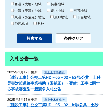
り
西濃（大垣）地域
揖斐地域
中濃（美濃）地域
郡上地域
可茂地域
東濃（多治見）地域
恵那地域
下呂地域
飛騨地域
県外
入札公告一覧
2025年2月17日更新
郡上土木事務所
【建設工事】公交工第HD－05－03－h2号/公共 土砂
災害対策道路事業補助（国補正）（翌債）工事に関す
る事後審査型一般競争入札公告
2025年2月17日更新
郡上土木事務所
【建設工事】公交工第HD－05－02－h号/公共 土砂