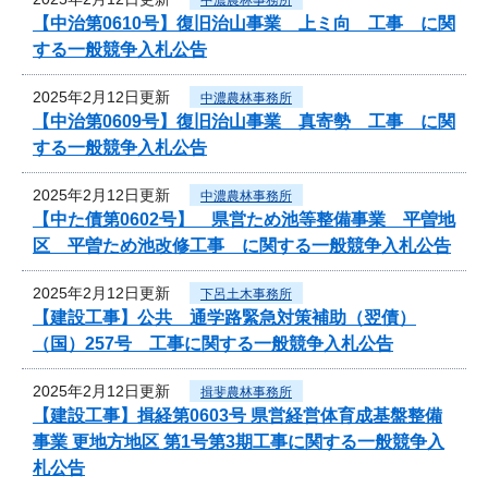
【中治第0610号】復旧治山事業 上ミ向 工事 に関
する一般競争入札公告
2025年2月12日更新
中濃農林事務所
【中治第0609号】復旧治山事業 真寄勢 工事 に関
する一般競争入札公告
2025年2月12日更新
中濃農林事務所
【中た債第0602号】 県営ため池等整備事業 平曽地
区 平曽ため池改修工事 に関する一般競争入札公告
2025年2月12日更新
下呂土木事務所
【建設工事】公共 通学路緊急対策補助（翌債）
（国）257号 工事に関する一般競争入札公告
2025年2月12日更新
揖斐農林事務所
【建設工事】揖経第0603号 県営経営体育成基盤整備
事業 更地方地区 第1号第3期工事に関する一般競争入
札公告