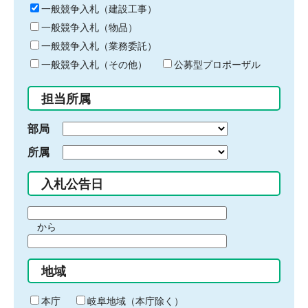
キ
一般競争入札（建設工事）
ー
一般競争入札（物品）
ワ
一般競争入札（業務委託）
ー
ド
一般競争入札（その他）
公募型プロポーザル
を
入
担当所属
力
部局
所属
入札公告日
期
から
間
期
の
間
始
地域
の
ま
終
り
わ
本庁
岐阜地域（本庁除く）