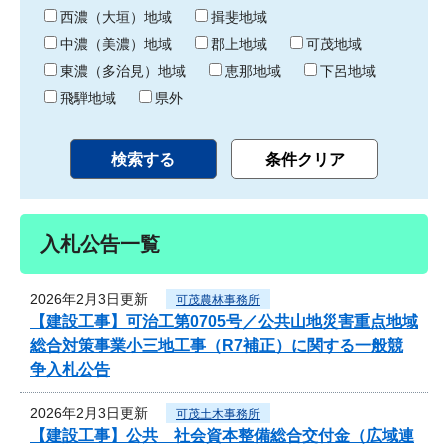
り
西濃（大垣）地域
揖斐地域
中濃（美濃）地域
郡上地域
可茂地域
東濃（多治見）地域
恵那地域
下呂地域
飛騨地域
県外
入札公告一覧
2026年2月3日更新
可茂農林事務所
【建設工事】可治工第0705号／公共山地災害重点地域
総合対策事業小三地工事（R7補正）に関する一般競
争入札公告
2026年2月3日更新
可茂土木事務所
【建設工事】公共 社会資本整備総合交付金（広域連