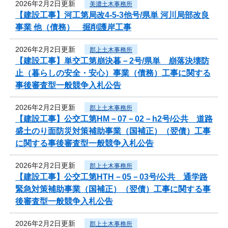
2026年2月2日更新
美濃土木事務所
【建設工事】河工第局改4-5-3他号/県単 河川局部改良
事業 他（債務） 掘削護岸工事
2026年2月2日更新
郡上土木事務所
【建設工事】単交工第崩決暮－2号/県単 崩落決壊防
止（暮らしの安全・安心）事業（債務）工事に関する
事後審査型一般競争入札公告
2026年2月2日更新
郡上土木事務所
【建設工事】公交工第HM－07－02－h2号/公共 道路
盛土のり面防災対策補助事業（国補正）（翌債）工事
に関する事後審査型一般競争入札公告
2026年2月2日更新
郡上土木事務所
【建設工事】公交工第HTH－05－03号/公共 通学路
緊急対策補助事業（国補正）（翌債）工事に関する事
後審査型一般競争入札公告
2026年2月2日更新
郡上土木事務所