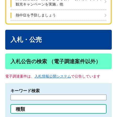
観光キャンペーンを実施」他
熱中症を予防しましょう
本
文
入札・公売
入札公告の検索 （電子調達案件以外）
電子調達案件は、
入札情報公開システム
で公告しています
キーワード検索
検
索
す
種類
る