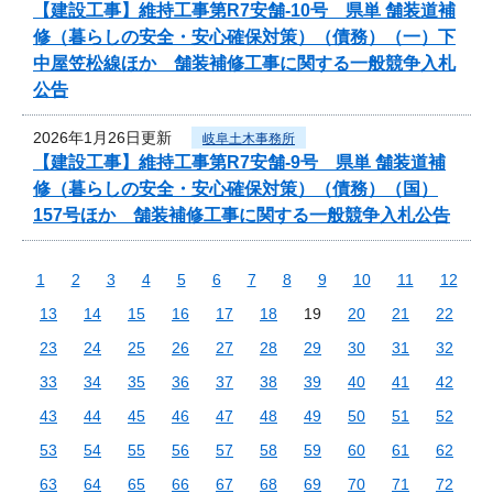
【建設工事】維持工事第R7安舗-10号 県単 舗装道補
修（暮らしの安全・安心確保対策）（債務）（一）下
中屋笠松線ほか 舗装補修工事に関する一般競争入札
公告
2026年1月26日更新
岐阜土木事務所
【建設工事】維持工事第R7安舗-9号 県単 舗装道補
修（暮らしの安全・安心確保対策）（債務）（国）
157号ほか 舗装補修工事に関する一般競争入札公告
1
2
3
4
5
6
7
8
9
10
11
12
13
14
15
16
17
18
19
20
21
22
23
24
25
26
27
28
29
30
31
32
33
34
35
36
37
38
39
40
41
42
43
44
45
46
47
48
49
50
51
52
53
54
55
56
57
58
59
60
61
62
63
64
65
66
67
68
69
70
71
72