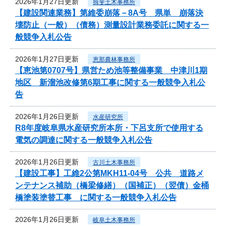
2026年1月27日更新
揖斐土木事務所
【建設関連業務】第維委崩落－8A号 県単 崩落決
壊防止（一般）（債務）測量設計業務委託に関する一
般競争入札公告
2026年1月27日更新
恵那農林事務所
【恵池第0707号】県営ため池等整備事業 中津川1期
地区 新溜池改修第6期工事に関する一般競争入札公
告
2026年1月26日更新
水産研究所
R8年度岐阜県水産研究所本所・下呂支所で使用する
電気の調達に関する一般競争入札公告
2026年1月26日更新
古川土木事務所
【建設工事】工維2公第MKH11-04号 公共 道路メ
ンテナンス補助（橋梁修繕）（国補正）（翌債）金桶
橋塗装塗替工事 に関する一般競争入札公告
2026年1月26日更新
岐阜土木事務所