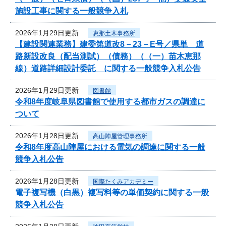
施設工事に関する一般競争入札
2026年1月29日更新
恵那土木事務所
【建設関連業務】建委第道改8－23－E号／県単 道
路新設改良（配当測試）（債務）（（一）苗木恵那
線）道路詳細設計委託 に関する一般競争入札公告
2026年1月29日更新
図書館
令和8年度岐阜県図書館で使用する都市ガスの調達に
ついて
2026年1月28日更新
高山陣屋管理事務所
令和8年度高山陣屋における電気の調達に関する一般
競争入札公告
2026年1月28日更新
国際たくみアカデミー
電子複写機（白黒）複写料等の単価契約に関する一般
競争入札公告