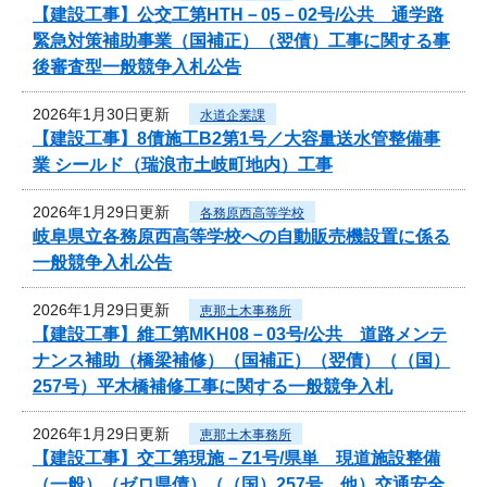
【建設工事】公交工第HTH－05－02号/公共 通学路
緊急対策補助事業（国補正）（翌債）工事に関する事
後審査型一般競争入札公告
2026年1月30日更新
水道企業課
【建設工事】8債施工B2第1号／大容量送水管整備事
業 シールド（瑞浪市土岐町地内）工事
2026年1月29日更新
各務原西高等学校
岐阜県立各務原西高等学校への自動販売機設置に係る
一般競争入札公告
2026年1月29日更新
恵那土木事務所
【建設工事】維工第MKH08－03号/公共 道路メンテ
ナンス補助（橋梁補修）（国補正）（翌債）（（国）
257号）平木橋補修工事に関する一般競争入札
2026年1月29日更新
恵那土木事務所
【建設工事】交工第現施－Z1号/県単 現道施設整備
（一般）（ゼロ県債）（（国）257号 他）交通安全