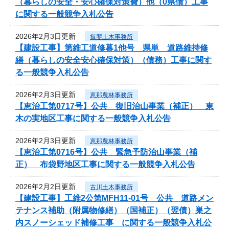
（暮らしの安全・安心確保対策費）他（0県債）工事
に関する一般競争入札公告
2026年2月3日更新
揖斐土木事務所
【建設工事】第維工道修暮1他号 県単 道路維持修
繕（暮らしの安全安心確保対策）（債務）工事に関す
る一般競争入札公告
2026年2月3日更新
恵那農林事務所
【恵治工第0717号】公共 復旧治山事業（補正） 東
木の実地区工事に関する一般競争入札公告
2026年2月3日更新
恵那農林事務所
【恵治工第0716号】公共 緊急予防治山事業（補
正） 布袋野地区工事に関する一般競争入札公告
2026年2月2日更新
古川土木事務所
【建設工事】工維2公第MFH11-01号 公共 道路メン
テナンス補助（附属物修繕）（国補正）（翌債）巣之
内スノーシェッド補修工事 に関する一般競争入札公