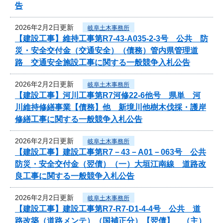
告
2026年2月2日更新
岐阜土木事務所
【建設工事】維持工事第R7-43-A035-2-3号 公共 防
災・安全交付金（交通安全）（債務）管内県管理道
路 交通安全施設工事に関する一般競争入札公告
2026年2月2日更新
岐阜土木事務所
【建設工事】河川工事第R7河修22-6他号 県単 河
川維持修繕事業【債務】他 新境川他樹木伐採・護岸
修繕工事に関する一般競争入札公告
2026年2月2日更新
岐阜土木事務所
【建設工事】建設工事第R7－43－A01－063号 公共
防災・安全交付金（翌債）（一）大垣江南線 道路改
良工事に関する一般競争入札公告
2026年2月2日更新
岐阜土木事務所
【建設工事】建設工事第R7-R7-D1-4-4号 公共 道
路改築（道路メンテ）（国補正分）【翌債】 （主）