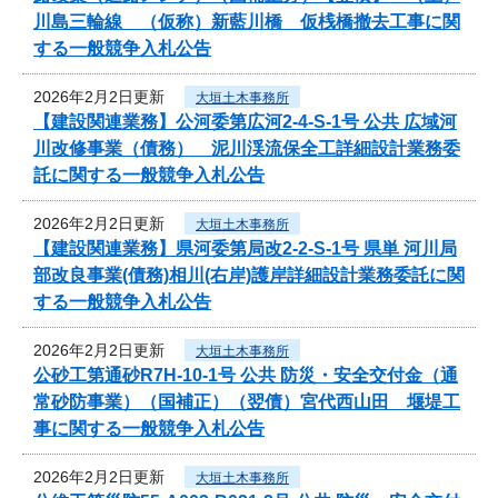
川島三輪線 （仮称）新藍川橋 仮桟橋撤去工事に関
する一般競争入札公告
2026年2月2日更新
大垣土木事務所
【建設関連業務】公河委第広河2-4-S-1号 公共 広域河
川改修事業（債務） 泥川渓流保全工詳細設計業務委
託に関する一般競争入札公告
2026年2月2日更新
大垣土木事務所
【建設関連業務】県河委第局改2-2-S-1号 県単 河川局
部改良事業(債務)相川(右岸)護岸詳細設計業務委託に関
する一般競争入札公告
2026年2月2日更新
大垣土木事務所
公砂工第通砂R7H-10-1号 公共 防災・安全交付金（通
常砂防事業）（国補正）（翌債）宮代西山田 堰堤工
事に関する一般競争入札公告
2026年2月2日更新
大垣土木事務所