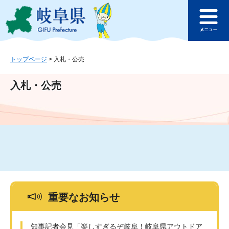
ペ
メ
このページの本文へ
ー
ニ
メ
ジ
ュ
ニ
の
ー
ュ
先
を
ー
頭
飛
トップページ
>
入札・公売
で
ば
す
し
入札・公売
。
て
本
文
へ
重要なお知らせ
知事記者会見「楽しすぎるぞ岐阜！岐阜県アウトドア