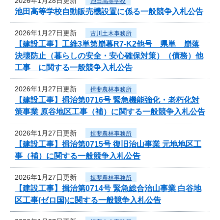
2026年1月28日更新
池田高等学校
池田高等学校自動販売機設置に係る一般競争入札公告
2026年1月27日更新
古川土木事務所
【建設工事】工維3単第崩暮R7-K2他号 県単 崩落
決壊防止（暮らしの安全・安心確保対策）（債務）他
工事 に関する一般競争入札公告
2026年1月27日更新
揖斐農林事務所
【建設工事】揖治第0716号 緊急機能強化・老朽化対
策事業 原谷地区工事（補）に関する一般競争入札公告
2026年1月27日更新
揖斐農林事務所
【建設工事】揖治第0715号 復旧治山事業 元地地区工
事（補）に関する一般競争入札公告
2026年1月27日更新
揖斐農林事務所
【建設工事】揖治第0714号 緊急総合治山事業 白谷地
区工事(ゼロ国)に関する一般競争入札公告