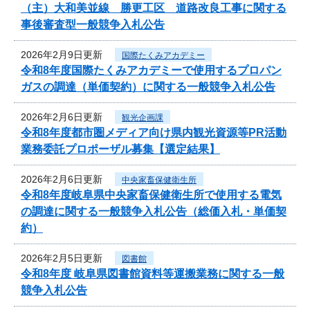
（主）大和美並線 勝更工区 道路改良工事に関する
事後審査型一般競争入札公告
2026年2月9日更新
国際たくみアカデミー
令和8年度国際たくみアカデミーで使用するプロパン
ガスの調達（単価契約）に関する一般競争入札公告
2026年2月6日更新
観光企画課
令和8年度都市圏メディア向け県内観光資源等PR活動
業務委託プロポーザル募集【選定結果】
2026年2月6日更新
中央家畜保健衛生所
令和8年度岐阜県中央家畜保健衛生所で使用する電気
の調達に関する一般競争入札公告（総価入札・単価契
約）
2026年2月5日更新
図書館
令和8年度 岐阜県図書館資料等運搬業務に関する一般
競争入札公告