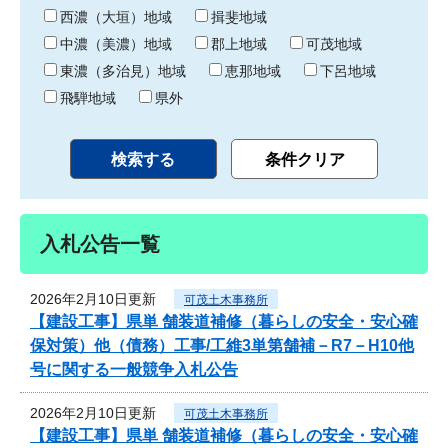
り
西濃（大垣）地域
揖斐地域
中濃（美濃）地域
郡上地域
可茂地域
東濃（多治見）地域
恵那地域
下呂地域
飛騨地域
県外
入札公告一覧
2026年2月10日更新
可茂土木事務所
【建設工事】県単 舗装道補修（暮らしの安全・安心確
保対策）他（債務）工事/工維3単第舗補－R7－H10他
号に関する一般競争入札公告
2026年2月10日更新
可茂土木事務所
【建設工事】県単 舗装道補修（暮らしの安全・安心確