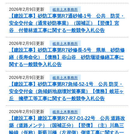
2026年2月9日更新
岐阜土木事務所
【建設工事】砂防工事第R7通砂補-1号 公共 防災・
安全交付金（通常砂防事業）（国補正）【翌債】宮
谷 付替林道工事に関する一般競争入札公告
2026年2月9日更新
岐阜土木事務所
【建設工事】砂防工事第R7砂修長-5号 県単 砂防修
繕（長寿命化）【債務】谷山谷 砂防堰堤修繕工事に
関する一般競争入札公告
2026年2月9日更新
岐阜土木事務所
【建設工事】砂防工事第R7急傾-52-1号 公共 防災・
安全交付金（急傾斜地崩壊対策事業）【債務】岐荘ヶ
丘 擁壁工等工事に関する一般競争入札公告
2026年2月9日更新
岐阜土木事務所
【建設工事】建設工事第R7-R7-D1-22号 公共 道路改
築（道路メンテ）（国補正分）【翌債】（主）川島三
輪線（仮称）新藍川橋（左岸側）側道工事に関する一