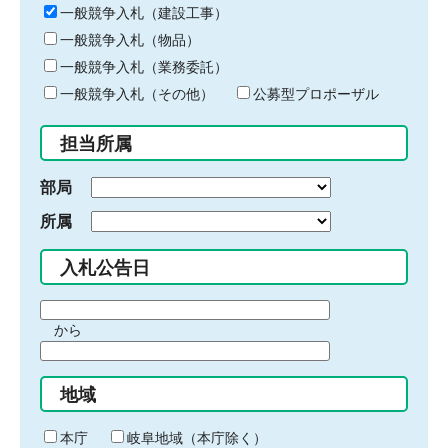
キ
一般競争入札（建設工事）
ー
一般競争入札（物品）
ワ
一般競争入札（業務委託）
ー
ド
一般競争入札（その他）
公募型プロポーザル
を
入
担当所属
力
部局
所属
入札公告日
期
から
間
期
の
間
始
地域
の
ま
終
り
わ
本庁
岐阜地域（本庁除く）