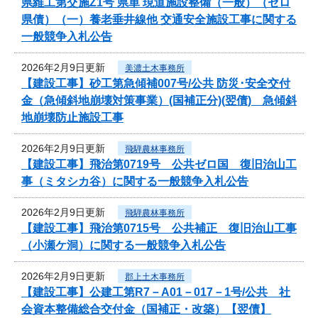
県維工第交施Z1号 県単 現道施設整備（一般）（ゼロ
県債）（一）養老垂井線他 交通安全施設工事に関する
一般競争入札公告
2026年2月9日更新
美濃土木事務所
【建設工事】砂工第急傾補007号/公共 防災･安全交付
金（急傾斜地崩壊対策事業）(国補正分)(翌債) 急傾斜
地崩壊防止施設工事
2026年2月9日更新
飛騨農林事務所
【建設工事】飛治第0719号 公共ゼロ国 復旧治山工
事（ミタシカ谷）に関する一般競争入札公告
2026年2月9日更新
飛騨農林事務所
【建設工事】飛治第0715号 公共補正 復旧治山工事
（小瀬ケ洞）に関する一般競争入札公告
2026年2月9日更新
郡上土木事務所
【建設工事】公建工第R7－A01－017－1号/公共 社
会資本整備総合交付金（国補正・改築）【翌債】