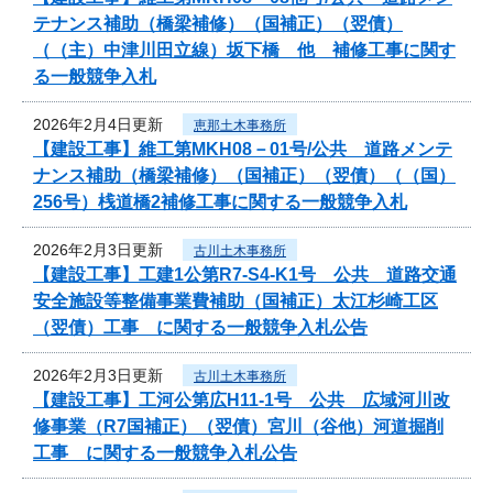
テナンス補助（橋梁補修）（国補正）（翌債）
（（主）中津川田立線）坂下橋 他 補修工事に関す
る一般競争入札
2026年2月4日更新
恵那土木事務所
【建設工事】維工第MKH08－01号/公共 道路メンテ
ナンス補助（橋梁補修）（国補正）（翌債）（（国）
256号）桟道橋2補修工事に関する一般競争入札
2026年2月3日更新
古川土木事務所
【建設工事】工建1公第R7-S4-K1号 公共 道路交通
安全施設等整備事業費補助（国補正）太江杉崎工区
（翌債）工事 に関する一般競争入札公告
2026年2月3日更新
古川土木事務所
【建設工事】工河公第広H11-1号 公共 広域河川改
修事業（R7国補正）（翌債）宮川（谷他）河道掘削
工事 に関する一般競争入札公告