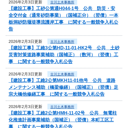
2026年2月3日更新
古川土木事務所
【建設工事】工砂公第通H044-1号 公共 防災・安
全交付金（通常砂防事業）（国補正分）（翌債）一本
栃洞砂防堰堤導流護岸工事 に関する一般競争入札公
告
2026年2月3日更新
古川土木事務所
【建設工事】工維3公第HD-11-01-HK2号 公共 土砂
災害対策道路事業補助（国補正）（数河）（翌債）工
事 に関する一般競争入札公告
2026年2月3日更新
古川土木事務所
【建設工事】工維2公第MKH11-01他号 公共 道路
メンテナンス補助（橋梁修繕）（国補正）（翌債）足
宗大橋他修繕工事 に関する一般競争入札公告
2026年2月3日更新
古川土木事務所
【建設工事】工維2公第HMH-11-02号 公共 無電柱
化推進計画事業補助（国補正）（翌債）本町工区工
事 に関する一般競争入札公告