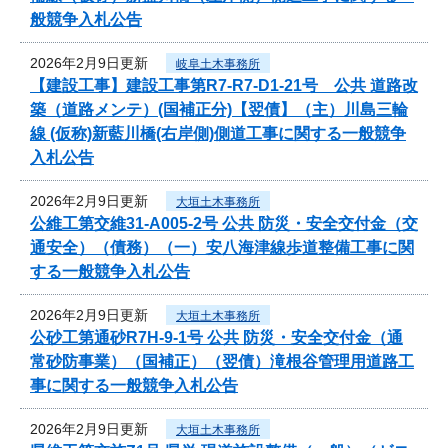
般競争入札公告
2026年2月9日更新
岐阜土木事務所
【建設工事】建設工事第R7-R7-D1-21号 公共 道路改
築（道路メンテ）(国補正分)【翌債】（主）川島三輪
線 (仮称)新藍川橋(右岸側)側道工事に関する一般競争
入札公告
2026年2月9日更新
大垣土木事務所
公維工第交維31-A005-2号 公共 防災・安全交付金（交
通安全）（債務）（一）安八海津線歩道整備工事に関
する一般競争入札公告
2026年2月9日更新
大垣土木事務所
公砂工第通砂R7H-9-1号 公共 防災・安全交付金（通
常砂防事業）（国補正）（翌債）滝根谷管理用道路工
事に関する一般競争入札公告
2026年2月9日更新
大垣土木事務所