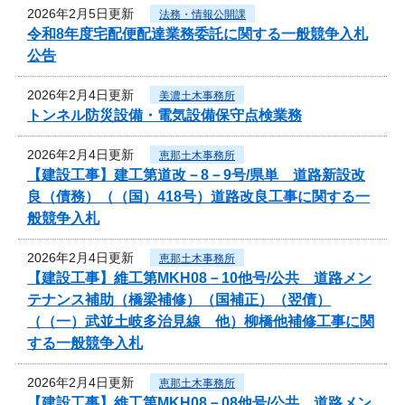
2026年2月5日更新
法務・情報公開課
令和8年度宅配便配達業務委託に関する一般競争入札
公告
2026年2月4日更新
美濃土木事務所
トンネル防災設備・電気設備保守点検業務
2026年2月4日更新
恵那土木事務所
【建設工事】建工第道改－8－9号/県単 道路新設改
良（債務）（（国）418号）道路改良工事に関する一
般競争入札
2026年2月4日更新
恵那土木事務所
【建設工事】維工第MKH08－10他号/公共 道路メン
テナンス補助（橋梁補修）（国補正）（翌債）
（（一）武並土岐多治見線 他）柳橋他補修工事に関
する一般競争入札
2026年2月4日更新
恵那土木事務所
【建設工事】維工第MKH08－08他号/公共 道路メン