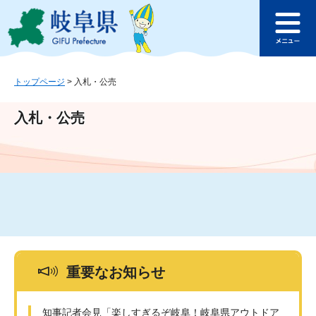
ペ
メ
このページの本文へ
ー
ニ
メ
ジ
ュ
ニ
の
ー
ュ
先
を
ー
頭
飛
トップページ
>
入札・公売
で
ば
す
し
入札・公売
。
て
本
文
へ
重要なお知らせ
知事記者会見「楽しすぎるぞ岐阜！岐阜県アウトドア