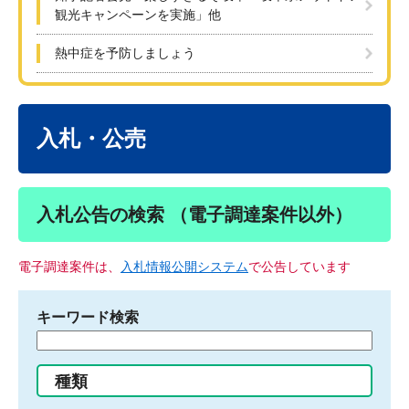
観光キャンペーンを実施」他
熱中症を予防しましょう
本
文
入札・公売
入札公告の検索 （電子調達案件以外）
電子調達案件は、
入札情報公開システム
で公告しています
キーワード検索
検
索
す
種類
る