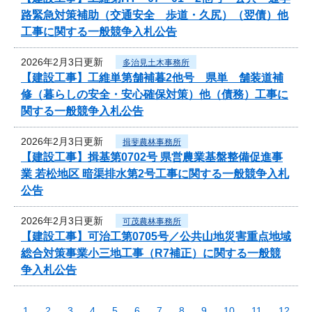
路緊急対策補助（交通安全 歩道・久尻）（翌債）他
工事に関する一般競争入札公告
2026年2月3日更新
多治見土木事務所
【建設工事】工維単第舗補暮2他号 県単 舗装道補
修（暮らしの安全・安心確保対策）他（債務）工事に
関する一般競争入札公告
2026年2月3日更新
揖斐農林事務所
【建設工事】揖基第0702号 県営農業基盤整備促進事
業 若松地区 暗渠排水第2号工事に関する一般競争入札
公告
2026年2月3日更新
可茂農林事務所
【建設工事】可治工第0705号／公共山地災害重点地域
総合対策事業小三地工事（R7補正）に関する一般競
争入札公告
1
2
3
4
5
6
7
8
9
10
11
12