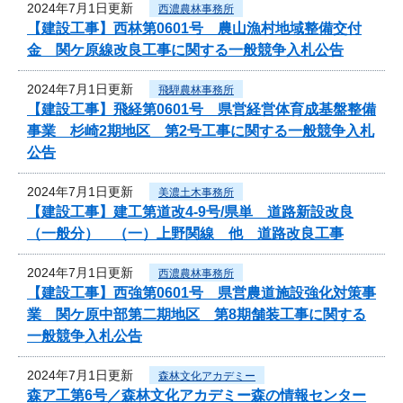
2024年7月1日更新
西濃農林事務所
【建設工事】西林第0601号 農山漁村地域整備交付
金 関ケ原線改良工事に関する一般競争入札公告
2024年7月1日更新
飛騨農林事務所
【建設工事】飛経第0601号 県営経営体育成基盤整備
事業 杉崎2期地区 第2号工事に関する一般競争入札
公告
2024年7月1日更新
美濃土木事務所
【建設工事】建工第道改4-9号/県単 道路新設改良
（一般分） （一）上野関線 他 道路改良工事
2024年7月1日更新
西濃農林事務所
【建設工事】西強第0601号 県営農道施設強化対策事
業 関ケ原中部第二期地区 第8期舗装工事に関する
一般競争入札公告
2024年7月1日更新
森林文化アカデミー
森ア工第6号／森林文化アカデミー森の情報センター