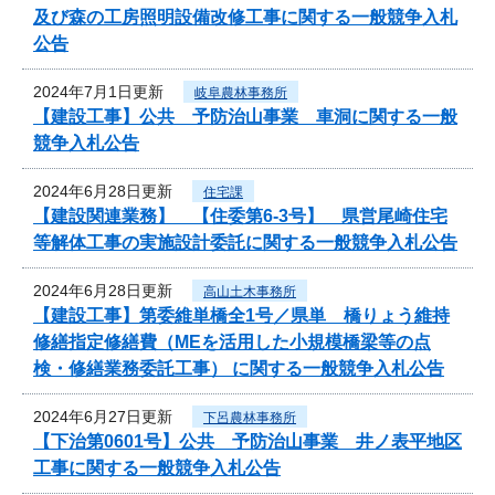
及び森の工房照明設備改修工事に関する一般競争入札
公告
2024年7月1日更新
岐阜農林事務所
【建設工事】公共 予防治山事業 車洞に関する一般
競争入札公告
2024年6月28日更新
住宅課
【建設関連業務】 【住委第6-3号】 県営尾崎住宅
等解体工事の実施設計委託に関する一般競争入札公告
2024年6月28日更新
高山土木事務所
【建設工事】第委維単橋全1号／県単 橋りょう維持
修繕指定修繕費（MEを活用した小規模橋梁等の点
検・修繕業務委託工事） に関する一般競争入札公告
2024年6月27日更新
下呂農林事務所
【下治第0601号】公共 予防治山事業 井ノ表平地区
工事に関する一般競争入札公告