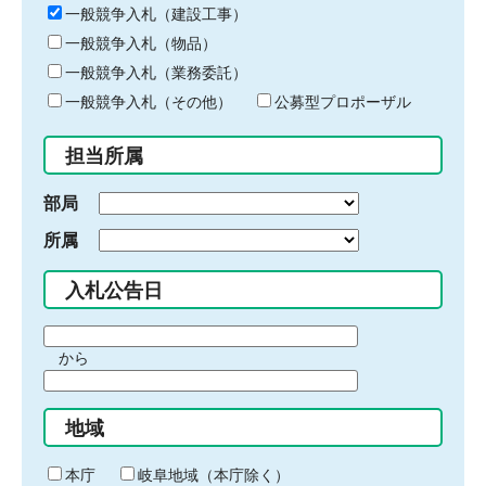
キ
一般競争入札（建設工事）
ー
一般競争入札（物品）
ワ
一般競争入札（業務委託）
ー
ド
一般競争入札（その他）
公募型プロポーザル
を
入
担当所属
力
部局
所属
入札公告日
期
から
間
期
の
間
始
地域
の
ま
終
り
わ
本庁
岐阜地域（本庁除く）