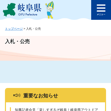
ペ
メ
このページの本文へ
ー
ニ
メ
ジ
ュ
ニ
の
ー
ュ
先
を
ー
頭
飛
トップページ
>
入札・公売
で
ば
す
し
入札・公売
。
て
本
文
へ
重要なお知らせ
知事記者会見「楽しすぎるぞ岐阜！岐阜県アウトドア