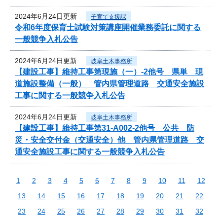
2024年6月24日更新
子育て支援課
令和6年度保育士試験対策講座開催業務委託に関する
一般競争入札公告
2024年6月24日更新
岐阜土木事務所
【建設工事】維持工事第現施（一）-2他号 県単 現
道施設整備（一般） 管内県管理道路 交通安全施設
工事に関する一般競争入札公告
2024年6月24日更新
岐阜土木事務所
【建設工事】維持工事第31-A002-2他号 公共 防
災・安全交付金（交通安全）他 管内県管理道路 交
通安全施設工事に関する一般競争入札公告
1
2
3
4
5
6
7
8
9
10
11
12
13
14
15
16
17
18
19
20
21
22
23
24
25
26
27
28
29
30
31
32