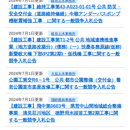
2024年7月1日更新
岐阜土木事務所
【建設工事】維持工事第43-A023-01-01号 公共 防災・
安全交付金（道路維持修繕）今嶺アンダーパスポンプ
槽耐震補強 工事 に関する一般競争入札公告
2024年7月1日更新
岐阜土木事務所
【建設工事】建設工事第T1-2号 公共 地域連携推進事
業（地方道路改築分）(債務)（一）扶桑各務原線(仮称)
新愛岐大橋 下部(P2第2期)・仮桟橋 工事に関する一般
競争入札公告
2024年7月1日更新
大垣土木事務所
公園工第交R6－1号 公共 都市公園整備（交付金）養
老公園楽市楽座改修工事に関する一般競争入札公告
2024年7月1日更新
飛騨農林事務所
【建設工事】飛中第0603号 県営中山間地域総合整備
事業 清見荘川地区 徳野用水頭首工第2期工事に関
する一般競争入札公告