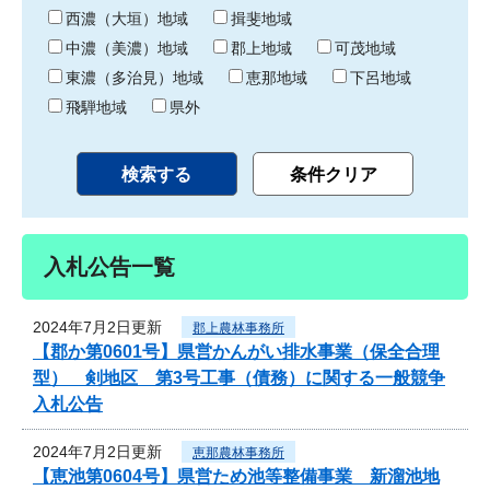
り
西濃（大垣）地域
揖斐地域
中濃（美濃）地域
郡上地域
可茂地域
東濃（多治見）地域
恵那地域
下呂地域
飛騨地域
県外
入札公告一覧
2024年7月2日更新
郡上農林事務所
【郡か第0601号】県営かんがい排水事業（保全合理
型） 剣地区 第3号工事（債務）に関する一般競争
入札公告
2024年7月2日更新
恵那農林事務所
【恵池第0604号】県営ため池等整備事業 新溜池地