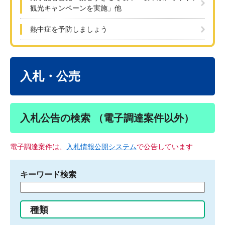
観光キャンペーンを実施」他
熱中症を予防しましょう
本
文
入札・公売
入札公告の検索 （電子調達案件以外）
電子調達案件は、
入札情報公開システム
で公告しています
キーワード検索
検
索
す
種類
る