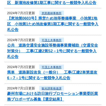
区 新溜池改修第1期工事に関する一般競争入札公告
2024年7月2日更新
恵那農林事務所
【恵池第0603号】県営ため池等整備事業 小池第1地
区 小池第1ため池改修第1期工事に関する一般競争入
札公告
2024年7月2日更新
可茂土木事務所
公共 道路交通安全施設等整備事業費補助（交通安全
対策分） 工事/工建2第S2－1号に関する一般競争入
札公告
2024年7月2日更新
可茂土木事務所
県単 道路新設改良（一般分） 工事/工建2単第道改
6－7－1号に関する一般競争入札公告
2024年7月1日更新
観光誘客推進課
豪州市場における訪日旅行プロモーション事業委託業
務プロポーザル募集【選定結果】