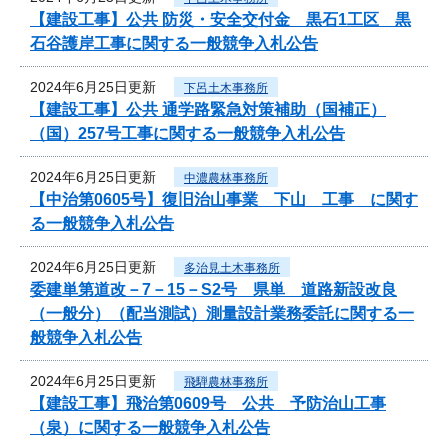
【建設工事】公共 防災・安全交付金 黒石1工区 黒
石谷護岸工事に関する一般競争入札公告
2024年6月25日更新
下呂土木事務所
【建設工事】公共 通学路緊急対策補助（国補正）
（国）257号工事に関する一般競争入札公告
2024年6月25日更新
中濃農林事務所
【中治第0605号】復旧治山事業 下山 工事 に関す
る一般競争入札公告
2024年6月25日更新
多治見土木事務所
委建単第道改－7－15－S2号 県単 道路新設改良
（一般分）（配当測試）測量設計業務委託に関する一
般競争入札公告
2024年6月25日更新
飛騨農林事務所
【建設工事】飛治第0609号 公共 予防治山工事
（泉）に関する一般競争入札公告