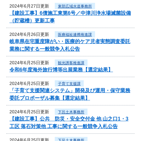
2024年6月27日更新
東部広域水道事務所
【建設工事】6債施工東第6号／中津川浄水場滅菌設備
（貯蔵槽）更新工事
2024年6月26日更新
医療福祉連携推進課
岐阜県在宅重度障がい・医療的ケア児者実態調査委託
業務に関する一般競争入札公告
2024年6月25日更新
観光誘客推進課
令和6年度海外旅行博等出展業務【選定結果】
2024年6月25日更新
子育て支援課
「子育て支援関連システム」開発及び運用・保守業務
委託プロポーザル募集【選定結果】
2024年6月25日更新
下呂土木事務所
【建設工事】公共 防災・安全交付金 他 山之口1・3
工区 落石対策他 工事に関する一般競争入札公告
2024年6月25日更新
下呂土木事務所