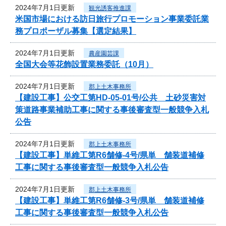
2024年7月1日更新
観光誘客推進課
米国市場における訪日旅行プロモーション事業委託業
務プロポーザル募集【選定結果】
2024年7月1日更新
農産園芸課
全国大会等花飾設置業務委託（10月）
2024年7月1日更新
郡上土木事務所
【建設工事】公交工第HD-05-01号/公共 土砂災害対
策道路事業補助工事に関する事後審査型一般競争入札
公告
2024年7月1日更新
郡上土木事務所
【建設工事】単維工第R6舗修-4号/県単 舗装道補修
工事に関する事後審査型一般競争入札公告
2024年7月1日更新
郡上土木事務所
【建設工事】単維工第R6舗修-3号/県単 舗装道補修
工事に関する事後審査型一般競争入札公告