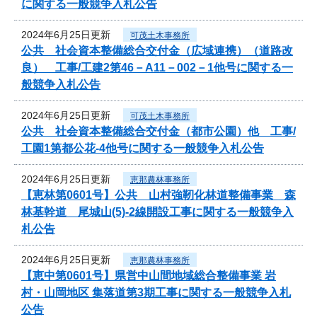
に関する一般競争入札公告
2024年6月25日更新
可茂土木事務所
公共 社会資本整備総合交付金（広域連携）（道路改
良） 工事/工建2第46－A11－002－1他号に関する一
般競争入札公告
2024年6月25日更新
可茂土木事務所
公共 社会資本整備総合交付金（都市公園）他 工事/
工園1第都公花-4他号に関する一般競争入札公告
2024年6月25日更新
恵那農林事務所
【恵林第0601号】公共 山村強靭化林道整備事業 森
林基幹道 尾城山(5)-2線開設工事に関する一般競争入
札公告
2024年6月25日更新
恵那農林事務所
【恵中第0601号】県営中山間地域総合整備事業 岩
村・山岡地区 集落道第3期工事に関する一般競争入札
公告