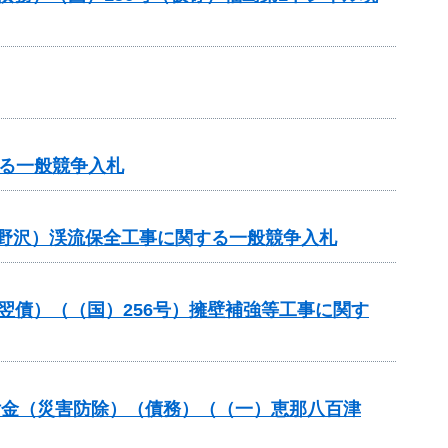
る一般競争入札
前野沢）渓流保全工事に関する一般競争入札
（翌債）（（国）256号）擁壁補強等工事に関す
全交付金（災害防除）（債務）（（一）恵那八百津