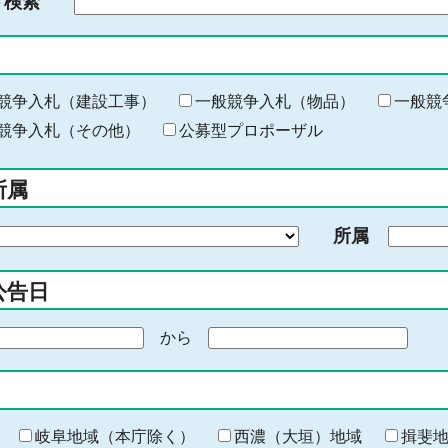
ド検索
検
索
す
る
キ
競争入札（建設工事）
一般競争入札（物品）
一般競
ー
競争入札（その他）
公募型プロポーザル
ワ
ー
所属
ド
を
所属
入
力
公告日
から
期
間
の
終
わ
岐阜地域（本庁除く）
西濃（大垣）地域
揖斐