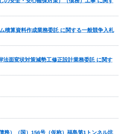
らしの安全・安心確保対策）（債務）工事 に関す
 ダム積算資料作成業務委託 に関する一般競争入札
左岸法面変状対策減勢工修正設計業務委託 に関す
債務）（国）156号（仮称）福島第1トンネル坑