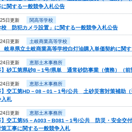
事に関する一般競争入札公告
月25日更新
関高等学校
学校 防犯カメラ設置」に関する一般競争入札公告
月24日更新
土岐商業高等学校
度 岐阜県立土岐商業高等学校白灯油購入単価契約に関す
月24日更新
恵那土木事務所
事】砂工第県砂8－1号/県単 通常砂防事業（債務）（
月24日更新
恵那土木事務所
】交工第HD－08－01－1号/公共 土砂災害対策補助
争入札
月24日更新
恵那土木事務所
】交工第55－A003－B081－1号/公共 防災・安
対策工事に関する一般競争入札