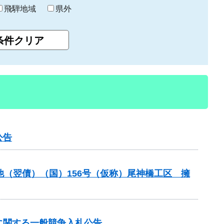
飛騨地域
県外
公告
他（翌債）（国）156号（仮称）尾神橋工区 擁
に関する一般競争入札公告