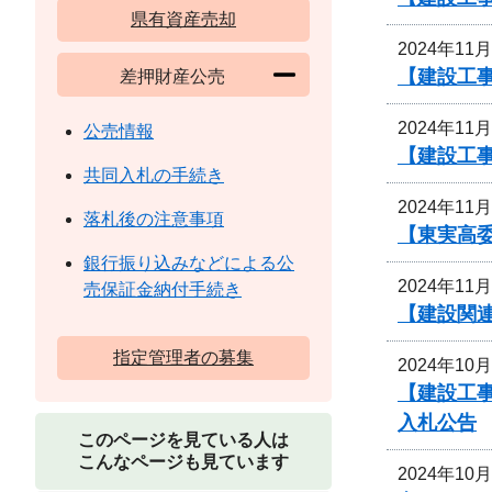
県有資産売却
2024年11
【建設工
差押財産公売
2024年11
公売情報
【建設工事
共同入札の手続き
2024年11
落札後の注意事項
【東実高委
銀行振り込みなどによる公
2024年11
売保証金納付手続き
【建設関
指定管理者の募集
2024年10
【建設工事
入札公告
このページを見ている人は
こんなページも見ています
2024年10