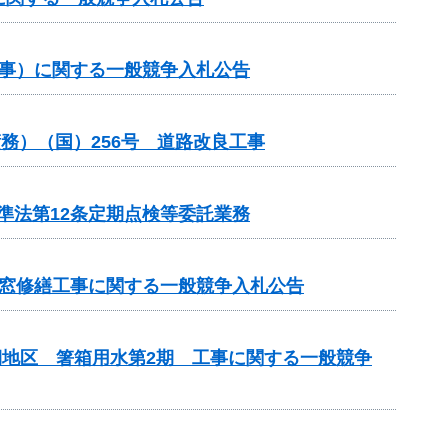
工事）に関する一般競争入札公告
務）（国）256号 道路改良工事
準法第12条定期点検等委託業務
煙窓修繕工事に関する一般競争入札公告
期地区 箸箱用水第2期 工事に関する一般競争