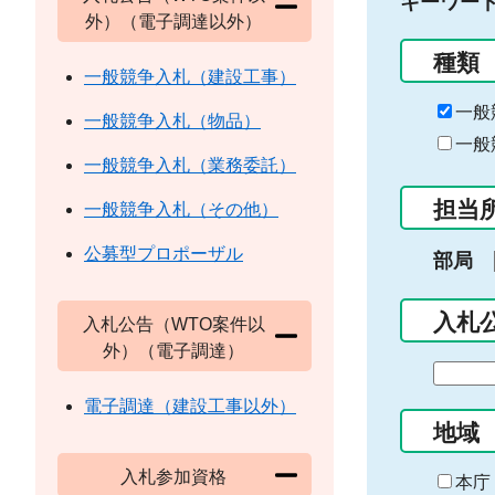
キーワー
外）（電子調達以外）
種類
一般競争入札（建設工事）
一般
一般競争入札（物品）
一般
一般競争入札（業務委託）
担当
一般競争入札（その他）
公募型プロポーザル
部局
入札
入札公告（WTO案件以
外）（電子調達）
期
間
電子調達（建設工事以外）
の
地域
始
入札参加資格
ま
本庁