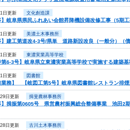
月1日更新
文化創造課
事】岐阜県県民ふれあい会館昇降機設備改修工事（5期
月1日更新
美濃土木事務所
】建工第道改4-3号/県単 道路新設改良（一般分）（債
月1日更新
東濃実業高等学校
第6-3号】岐阜県立東濃実業高等学校で実施する建築基
月1日更新
図書館
連業務】 【岐図工第5号】岐阜県図書館レストラン排
月29日更新
揖斐農林事務所
】揖振第0605号 県営農村振興総合整備事業 池田2
月28日更新
古川土木事務所