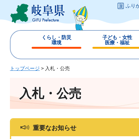
ペ
メ
ふり
ー
ニ
ジ
ュ
の
ー
先
を
くらし・防災
子ども・女性
頭
飛
環境
医療・福祉
で
ば
閉
閉
す
し
じ
じ
。
て
る
る
トップページ
>
入札・公売
本
文
へ
入札・公売
重要なお知らせ