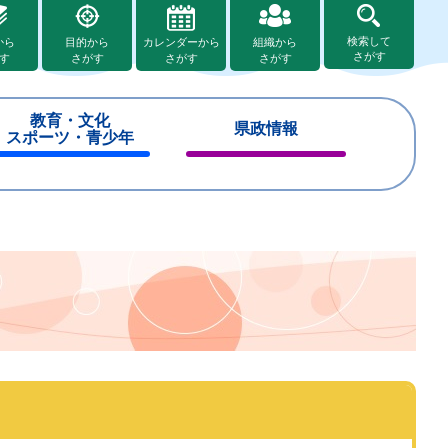
検索して
から
目的から
カレンダーから
組織から
さがす
す
さがす
さがす
さがす
教育・文化
県政情報
スポーツ・青少年
閉
閉
じ
じ
る
る