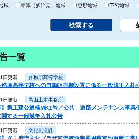
り
地域
東濃（多治見）地域
恵那地域
下呂地域
告一覧
月1日更新
各務原高等学校
各務原高等学校への自動販売機設置に係る一般競争入札
月1日更新
高山土木事務所
事】第工建公道橋MK1号／公共 道路メンテナンス事業
に関する一般競争入札公告
月1日更新
文化創造課
事】ぎふ清流文化プラザ直流電源装置用蓄電池更新工事