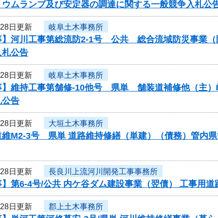
リウムランプ及び安定器の調達に関する一般競争入札公
月28日更新
岐阜土木事務所
事】河川工事第総流防2-1号 公共 総合流域防災事業
入札公告
月28日更新
岐阜土木事務所
事】維持工事第舗修-10他号 県単 舗装道補修他（主
札公告
月28日更新
大垣土木事務所
維M2-3号 県単 道路維持修繕（単建）（債務）管内
月28日更新
長良川上流河川開発工事事務所
】第6-4号/公共 内ケ谷ダム建設事業（翌債） 工事用
月28日更新
郡上土木事務所