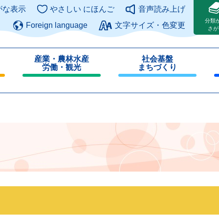
このページの本文へ
がな表示
やさしい にほんご
音声読み上げ
分類
Foreign language
文字サイズ・色変更
さが
産業・農林水産
社会基盤
労働・観光
まちづくり
閉
閉
じ
じ
る
る