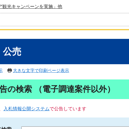
ア観光キャンペーンを実施」他
・公売
示
大きな文字で印刷ページ表示
告の検索 （電子調達案件以外）
、
入札情報公開システム
で公告しています