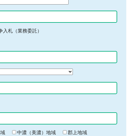
争入札（業務委託）
地域
中濃（美濃）地域
郡上地域