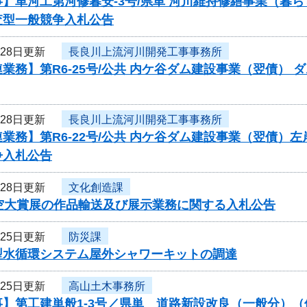
】単河工第河修暮安-3号/県単 河川維持修繕事業（暮
査型一般競争入札公告
月28日更新
長良川上流河川開発工事事務所
業務】第R6-25号/公共 内ケ谷ダム建設事業（翌債）
月28日更新
長良川上流河川開発工事事務所
業務】第R6-22号/公共 内ケ谷ダム建設事業（翌債）
争入札公告
月28日更新
文化創造課
円空大賞展の作品輸送及び展示業務に関する入札公告
月25日更新
防災課
型水循環システム屋外シャワーキットの調達
月25日更新
高山土木事務所
】第工建単般1-3号／県単 道路新設改良（一般分）（