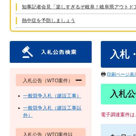
知事記者会見「楽しすぎるぞ岐阜！岐阜県アウトド
熱中症を予防しましょう
本
入札
文
印刷ページ表
入札公告（WTO案件）
入札公
一般競争入札（建設工事）
一般競争入札（建設工事以
電子調達案件は
外）
入札公告（WTO案件以