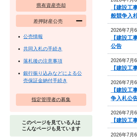
県有資産売却
【建設工
般競争入
差押財産公売
2026年7月
公売情報
【建設工事
公告
共同入札の手続き
2026年7月
落札後の注意事項
【建設工
銀行振り込みなどによる公
売保証金納付手続き
2026年7月
【建設工
争入札公
指定管理者の募集
2026年7月
【建設工
このページを見ている人は
こんなページも見ています
2026年7月