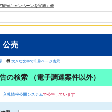
ア観光キャンペーンを実施」他
・公売
示
大きな文字で印刷ページ表示
告の検索 （電子調達案件以外）
、
入札情報公開システム
で公告しています