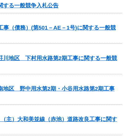
に関する一般競争入札公告
（債務）(第501－AE－1号)に関する一般競
見荘川地区 下村用水路第2期工事に関する一般競
南地区 野中用水第2期・小谷用水路第2期工事
般分）（主）大和美並線（赤池）道路改良工事に関す