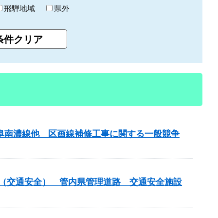
飛騨地域
県外
岐阜南濃線他 区画線補修工事に関する一般競争
付金（交通安全） 管内県管理道路 交通安全施設