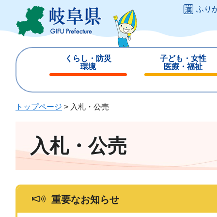
ペ
メ
ふり
ー
ニ
ジ
ュ
の
ー
先
を
くらし・防災
子ども・女性
頭
飛
環境
医療・福祉
で
ば
閉
閉
す
し
じ
じ
。
て
る
る
トップページ
>
入札・公売
本
文
へ
入札・公売
重要なお知らせ