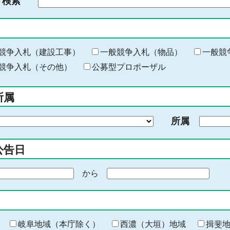
ド検索
検
索
す
る
キ
競争入札（建設工事）
一般競争入札（物品）
一般競
ー
競争入札（その他）
公募型プロポーザル
ワ
ー
所属
ド
を
所属
入
力
公告日
から
期
間
の
終
わ
岐阜地域（本庁除く）
西濃（大垣）地域
揖斐