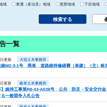
り
地域
東濃（多治見）地域
恵那地域
下呂地域
告一覧
6日更新
大垣土木事務所
維M2-3-1号 県単 道路維持修繕費（単建）（主）
6日更新
岐阜土木事務所
】維持工事第R8-43-A039号 公共 防災・安全交
する一般競争入札公告
6日更新
岐阜土木事務所