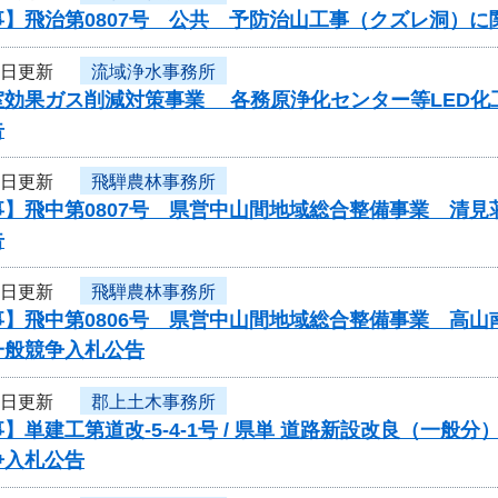
事】飛治第0807号 公共 予防治山工事（クズレ洞）
6日更新
流域浄水事務所
効果ガス削減対策事業 各務原浄化センター等LED化工事
告
6日更新
飛騨農林事務所
事】飛中第0807号 県営中山間地域総合整備事業 清
告
6日更新
飛騨農林事務所
】飛中第0806号 県営中山間地域総合整備事業 高山
一般競争入札公告
6日更新
郡上土木事務所
】単建工第道改-5-4-1号 / 県単 道路新設改良（一
争入札公告