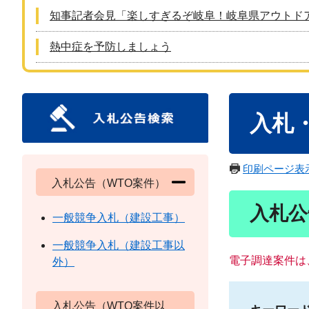
知事記者会見「楽しすぎるぞ岐阜！岐阜県アウトド
熱中症を予防しましょう
本
入札
文
印刷ページ表
入札公告（WTO案件）
入札公
一般競争入札（建設工事）
一般競争入札（建設工事以
電子調達案件は
外）
入札公告（WTO案件以