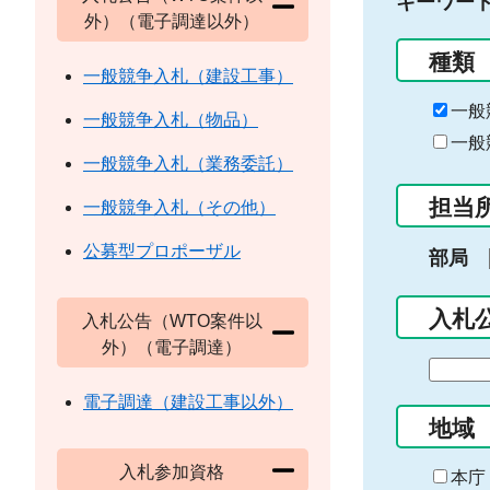
キーワー
外）（電子調達以外）
種類
一般競争入札（建設工事）
一般
一般競争入札（物品）
一般
一般競争入札（業務委託）
担当
一般競争入札（その他）
公募型プロポーザル
部局
入札
入札公告（WTO案件以
外）（電子調達）
期
間
電子調達（建設工事以外）
の
地域
始
入札参加資格
ま
本庁