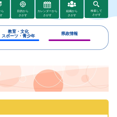
検索して
から
目的から
カレンダーから
組織から
さがす
す
さがす
さがす
さがす
教育・文化
県政情報
スポーツ・青少年
閉
閉
じ
じ
る
る