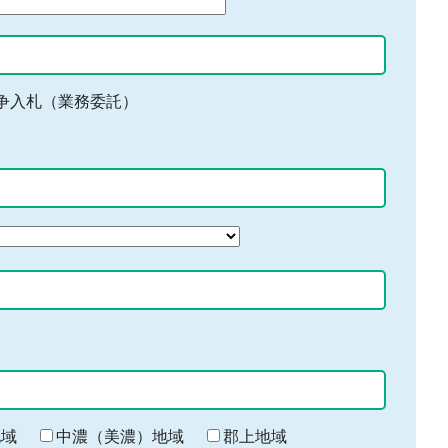
争入札（業務委託）
地域
中濃（美濃）地域
郡上地域