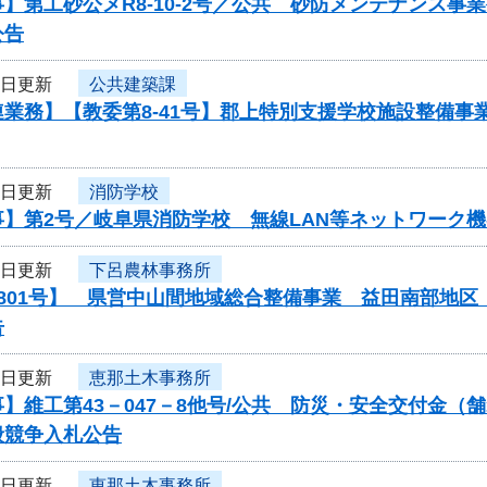
】第工砂公メR8-10-2号／公共 砂防メンテナンス
公告
3日更新
公共建築課
連業務】【教委第8-41号】郡上特別支援学校施設整備
2日更新
消防学校
事】第2号／岐阜県消防学校 無線LAN等ネットワーク
2日更新
下呂農林事務所
0801号】 県営中山間地域総合整備事業 益田南部地
告
2日更新
恵那土木事務所
】維工第43－047－8他号/公共 防災・安全交付金（
般競争入札公告
2日更新
恵那土木事務所