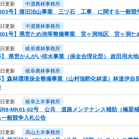
6日更新
中濃農林事務所
803号】復旧治山事業 三ツ石 工事 に関する一般競
6日更新
中濃農林事務所
0801号】県営ため池等整備事業 宮ヶ洞地区 宮ヶ洞
6日更新
岐阜農林事務所
】 県営かんがい排水事業（保全合理化型） 政田用水地
6日更新
岐阜農林事務所
事】森林環境保全整備事業（山村強靭化林道）林道伊自
告
3日更新
岐阜土木事務所
R8-MK01-02号 公共 道路メンテナンス補助（橋
る一般競争入札公告
3日更新
高山土木事務所