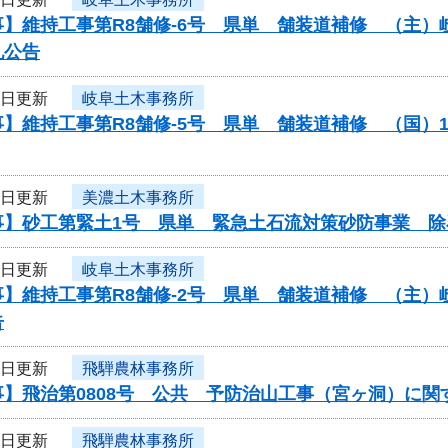
事】維持工事第R8舗修-6号 県単 舗装道補修 （主
札公告
6日更新
岐阜土木事務所
】維持工事第R8舗修-5号 県単 舗装道補修 （国）
6日更新
美濃土木事務所
事】砂工第緊土1号 県単 緊急土石流対策砂防事業 除
6日更新
岐阜土木事務所
事】維持工事第R8舗修-2号 県単 舗装道補修 （主
告
6日更新
飛騨農林事務所
事】飛治第0808号 公共 予防治山工事（宮ヶ洞）に関
6日更新
飛騨農林事務所