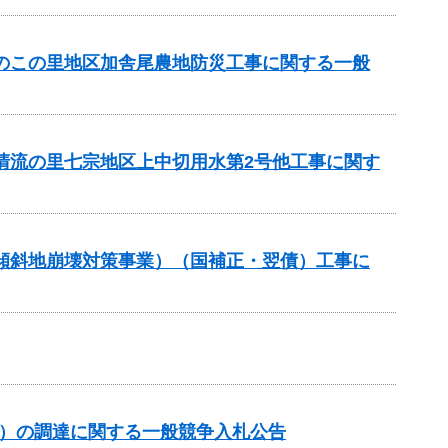
ちのこの里地区加舎尾農地防災工事に関する一般
と清流の里七宗地区上中切用水第2号他工事に関す
急傾斜地崩壊対策事業）（国補正・翌債）工事に
約）の調達に関する一般競争入札公告