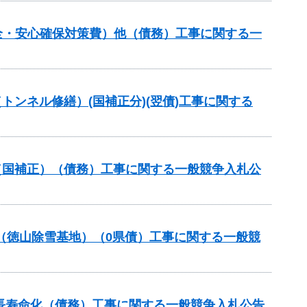
全・安心確保対策費）他（債務）工事に関する一
トンネル修繕）(国補正分)(翌債)工事に関する
（国補正）（債務）工事に関する一般競争入札公
事業（徳山除雪基地）（0県債）工事に関する一般競
長寿命化（債務）工事に関する一般競争入札公告