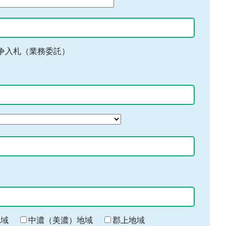
争入札（業務委託）
地域
中濃（美濃）地域
郡上地域