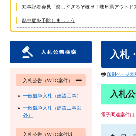
知事記者会見「楽しすぎるぞ岐阜！岐阜県アウトド
熱中症を予防しましょう
本
入札
文
印刷ページ表
入札公告（WTO案件）
入札公
一般競争入札（建設工事）
一般競争入札（建設工事以
電子調達案件は
外）
入札公告（WTO案件以