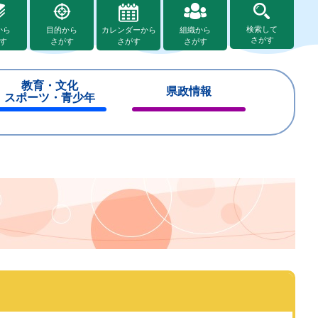
検索して
から
目的から
カレンダーから
組織から
さがす
す
さがす
さがす
さがす
教育・文化
県政情報
スポーツ・青少年
閉
閉
じ
じ
る
る