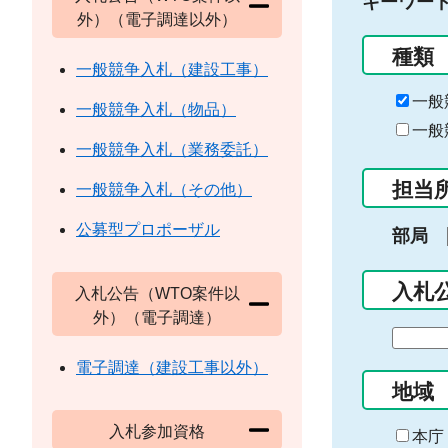
キーワー
外）（電子調達以外）
種類
一般競争入札（建設工事）
一般
一般競争入札（物品）
一般
一般競争入札（業務委託）
担当
一般競争入札（その他）
公募型プロポーザル
部局
入札
入札公告（WTO案件以
外）（電子調達）
期
間
電子調達（建設工事以外）
の
地域
始
入札参加資格
ま
本庁