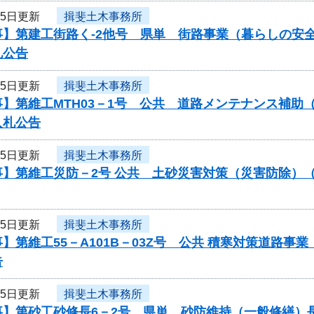
25日更新
揖斐土木事務所
事】第建工街路く-2他号 県単 街路事業（暮らしの安
札公告
25日更新
揖斐土木事務所
】第維工MTH03－1号 公共 道路メンテナンス補助（
入札公告
25日更新
揖斐土木事務所
事】第維工災防－2号 公共 土砂災害対策（災害防除）
25日更新
揖斐土木事務所
】第維工55－A101B－03Z号 公共 積寒対策道路
告
25日更新
揖斐土木事務所
事】第砂工砂修長6－2号 県単 砂防維持（一般修繕）