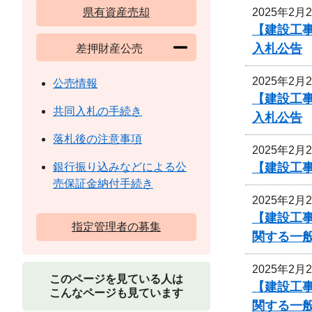
2025年2月
県有資産売却
【建設工
入札公告
差押財産公売
2025年2月
公売情報
【建設工
共同入札の手続き
入札公告
落札後の注意事項
2025年2月
【建設工事
銀行振り込みなどによる公
売保証金納付手続き
2025年2月
【建設工
指定管理者の募集
関する一
2025年2月
このページを見ている人は
【建設工
こんなページも見ています
関する一