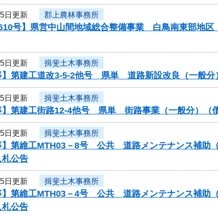
25日更新
郡上農林事務所
0610号】県営中山間地域総合整備事業 白鳥南東部地
25日更新
揖斐土木事務所
】第建工道改3-5-2他号 県単 道路新設改良（一般
25日更新
揖斐土木事務所
事】第建工街路12-4他号 県単 街路事業（一般分）
25日更新
揖斐土木事務所
】第維工MTH03－8号 公共 道路メンテナンス補助（
入札公告
25日更新
揖斐土木事務所
】第維工MTH03－4号 公共 道路メンテナンス補助（
入札公告