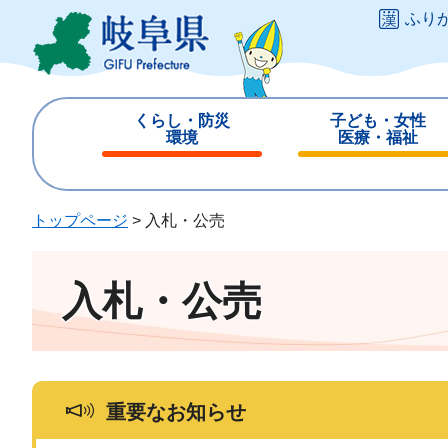
ペ
メ
ふり
ー
ニ
ジ
ュ
の
ー
先
を
くらし・防災
子ども・女性
頭
飛
環境
医療・福祉
で
ば
閉
閉
す
し
じ
じ
。
て
る
る
トップページ
>
入札・公売
本
文
へ
入札・公売
重要なお知らせ