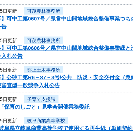
25日更新
可茂農林事務所
事】可中工第0607号／県営中山間地域総合整備事業つ
公告
25日更新
可茂農林事務所
事】可中工第0606号／県営中山間地域総合整備事業緑
争入札公告
25日更新
郡上土木事務所
】公砂工第R6－87－3号/公共 防災・安全交付金（
後審査型一般競争入札公告
25日更新
子育て支援課
度「保育のしごと」見学会開催業務委託
25日更新
岐阜商業高等学校
度岐阜県立岐阜商業高等学校で使用する再生紙（単価契