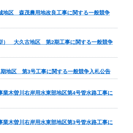
吉城地区 森茂農用地改良工事に関する一般競争
化型） 大久古地区 第2期工事に関する一般競争
1期地区 第3号工事に関する一般競争入札公告
策事業木曽川右岸用水東部地区第4号管水路工事に
策事業木曽川右岸用水東部地区第3号管水路工事に