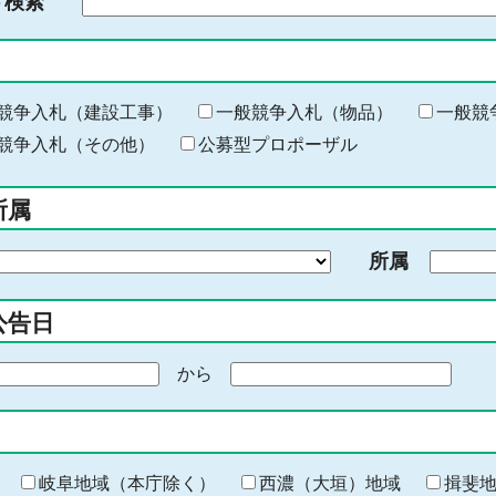
ド検索
検
索
す
る
キ
競争入札（建設工事）
一般競争入札（物品）
一般競
ー
競争入札（その他）
公募型プロポーザル
ワ
ー
所属
ド
を
所属
入
力
公告日
から
期
間
の
終
わ
岐阜地域（本庁除く）
西濃（大垣）地域
揖斐