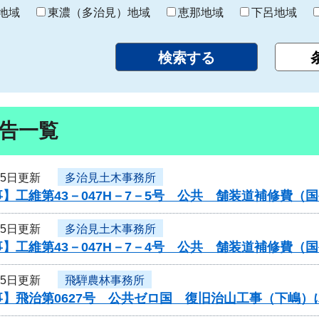
り
地域
東濃（多治見）地域
恵那地域
下呂地域
告一覧
25日更新
多治見土木事務所
】工維第43－047H－7－5号 公共 舗装道補修費
25日更新
多治見土木事務所
】工維第43－047H－7－4号 公共 舗装道補修費
25日更新
飛騨農林事務所
事】飛治第0627号 公共ゼロ国 復旧治山工事（下嶋