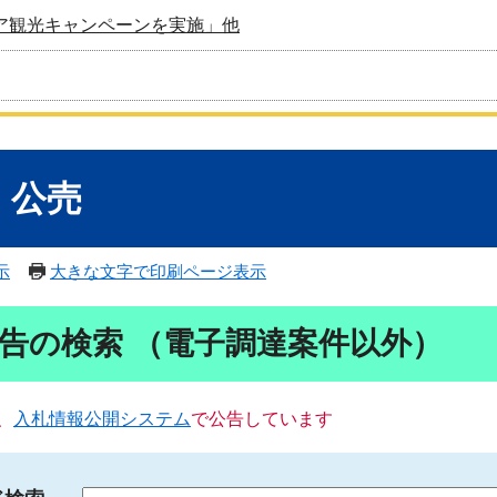
ア観光キャンペーンを実施」他
・公売
示
大きな文字で印刷ページ表示
告の検索 （電子調達案件以外）
、
入札情報公開システム
で公告しています