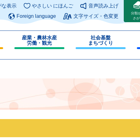
このページの本文へ
がな表示
やさしい にほんご
音声読み上げ
分類
Foreign language
文字サイズ・色変更
さが
産業・農林水産
社会基盤
労働・観光
まちづくり
閉
閉
じ
じ
る
る