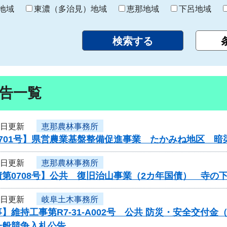
り
地域
東濃（多治見）地域
恵那地域
下呂地域
告一覧
5日更新
恵那農林事務所
0701号】県営農業基盤整備促進事業 たかみね地区 暗
5日更新
恵那農林事務所
第0708号】公共 復旧治山事業（2カ年国債） 寺の
4日更新
岐阜土木事務所
】維持工事第R7-31-A002号 公共 防災・安全交付
一般競争入札公告