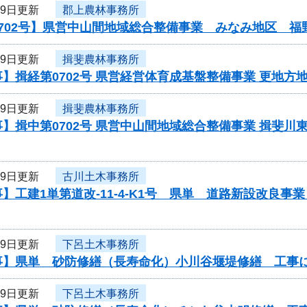
29日更新
郡上農林事務所
0702号】県営中山間地域総合整備事業 みなみ地区 福
29日更新
揖斐農林事務所
】揖経第0702号 県営経営体育成基盤整備事業 更地方
29日更新
揖斐農林事務所
】揖中第0702号 県営中山間地域総合整備事業 揖斐川
29日更新
古川土木事務所
】工建1単第道改-11-4-K1号 県単 道路新設改良
29日更新
下呂土木事務所
事】県単 砂防修繕（長寿命化）小川谷堰堤修繕 工事
29日更新
下呂土木事務所