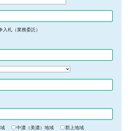
争入札（業務委託）
地域
中濃（美濃）地域
郡上地域