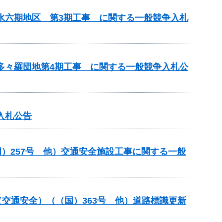
用水六期地区 第3期工事 に関する一般競争入札
 多々羅団地第4期工事 に関する一般競争入札公
入札公告
）257号 他）交通安全施設工事に関する一般
金（交通安全）（（国）363号 他）道路標識更新