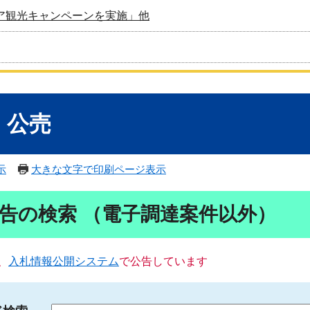
ア観光キャンペーンを実施」他
・公売
示
大きな文字で印刷ページ表示
告の検索 （電子調達案件以外）
、
入札情報公開システム
で公告しています