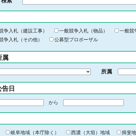
ド検索
検
索
す
る
キ
競争入札（建設工事）
一般競争入札（物品）
一般競
ー
競争入札（その他）
公募型プロポーザル
ワ
ー
所属
ド
を
所属
入
力
公告日
から
期
間
の
終
わ
岐阜地域（本庁除く）
西濃（大垣）地域
揖斐