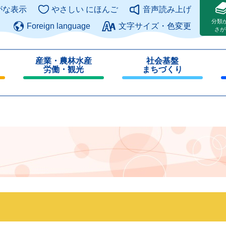
このページの本文へ
がな表示
やさしい にほんご
音声読み上げ
分類
Foreign language
文字サイズ・色変更
さが
産業・農林水産
社会基盤
労働・観光
まちづくり
閉
閉
じ
じ
る
る