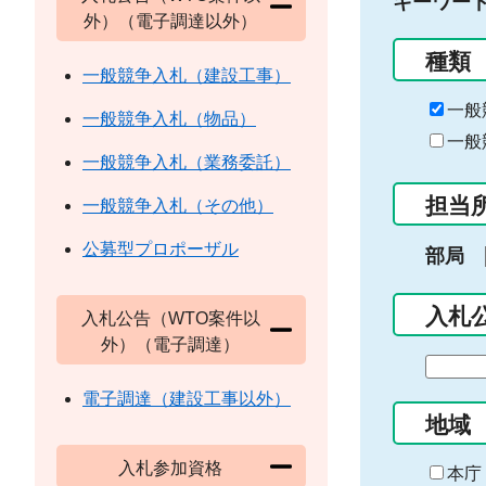
キーワー
外）（電子調達以外）
種類
一般競争入札（建設工事）
一般
一般競争入札（物品）
一般
一般競争入札（業務委託）
担当
一般競争入札（その他）
公募型プロポーザル
部局
入札
入札公告（WTO案件以
外）（電子調達）
期
間
電子調達（建設工事以外）
の
地域
始
入札参加資格
ま
本庁