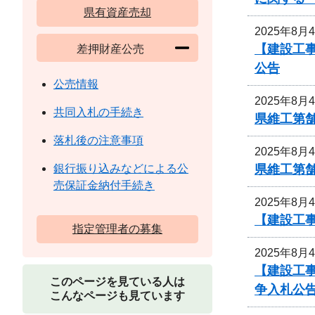
県有資産売却
2025年8月
【建設工事
差押財産公売
公告
公売情報
2025年8月
共同入札の手続き
県維工第
落札後の注意事項
2025年8月
県維工第
銀行振り込みなどによる公
売保証金納付手続き
2025年8月
【建設工事
指定管理者の募集
2025年8月
【建設工
このページを見ている人は
争入札公
こんなページも見ています