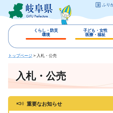
ペ
メ
ふり
ー
ニ
ジ
ュ
の
ー
先
を
くらし・防災
子ども・女性
頭
飛
環境
医療・福祉
で
ば
閉
閉
す
し
じ
じ
。
て
る
る
トップページ
>
入札・公売
本
文
へ
入札・公売
重要なお知らせ