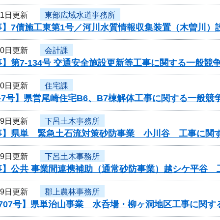
31日更新
東部広域水道事務所
事】7債施工東第1号／河川水質情報収集装置（木曽川）
30日更新
会計課
】第7-134号 交通安全施設更新等工事に関する一般競
30日更新
住宅課
-7号】県営尾崎住宅B6、B7棟解体工事に関する一般競
29日更新
下呂土木事務所
事】県単 緊急土石流対策砂防事業 小川谷 工事に関
29日更新
下呂土木事務所
事】公共 事業間連携補助（通常砂防事業）越シケ平谷 
29日更新
郡上農林事務所
707号】県単治山事業 水呑場・柳ヶ洞地区工事に関す