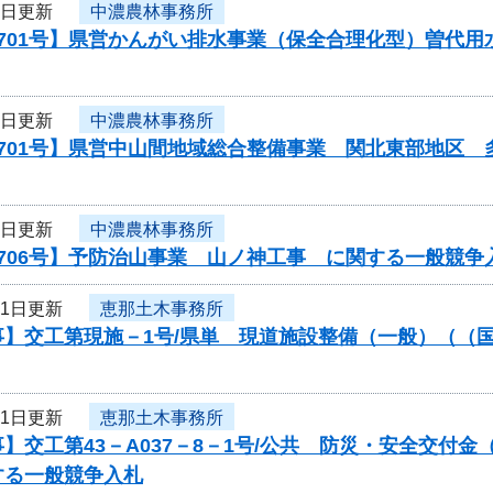
1日更新
中濃農林事務所
0701号】県営かんがい排水事業（保全合理化型）曽代
1日更新
中濃農林事務所
0701号】県営中山間地域総合整備事業 関北東部地区
1日更新
中濃農林事務所
706号】予防治山事業 山ノ神工事 に関する一般競争
31日更新
恵那土木事務所
】交工第現施－1号/県単 現道施設整備（一般）（（国
31日更新
恵那土木事務所
】交工第43－A037－8－1号/公共 防災・安全交付
する一般競争入札