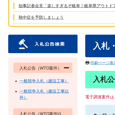
知事記者会見「楽しすぎるぞ岐阜！岐阜県アウトド
熱中症を予防しましょう
本
入札
文
印刷ページ表
入札公告（WTO案件）
入札公
一般競争入札（建設工事）
一般競争入札（建設工事以
電子調達案件は
外）
入札公告（WTO案件以