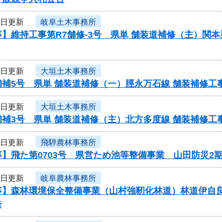
4日更新
岐阜土木事務所
】維持工事第R7舗修-3号 県単 舗装道補修（主）関
4日更新
大垣土木事務所
舗補5号 県単 舗装道補修（一）脛永万石線 舗装補修
4日更新
大垣土木事務所
舗補3号 県単 舗装道補修（主）北方多度線 舗装補修
4日更新
飛騨農林事務所
】飛た第0703号 県営ため池等整備事業 山田防災2
4日更新
岐阜農林事務所
事】森林環境保全整備事業（山村強靭化林道）林道伊自
告