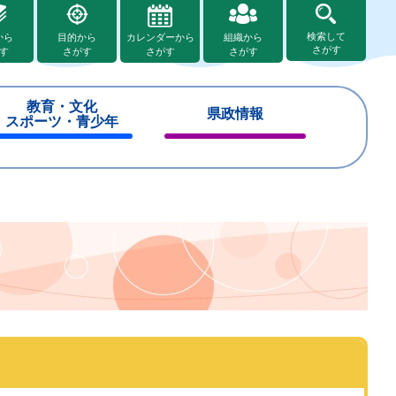
検索して
から
目的から
カレンダーから
組織から
さがす
す
さがす
さがす
さがす
教育・文化
県政情報
スポーツ・青少年
閉
閉
じ
じ
る
る