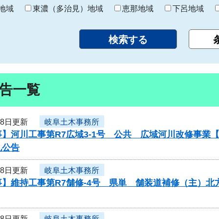
り
地域
東濃（多治見）地域
恵那地域
下呂地域
告一覧
18日更新
岐阜土木事務所
事】河川工事第R7広域3-1号 公共 広域河川改修事
札公告
18日更新
岐阜土木事務所
事】維持工事第R7舗修-4号 県単 舗装道補修（主）
18日更新
岐阜土木事務所