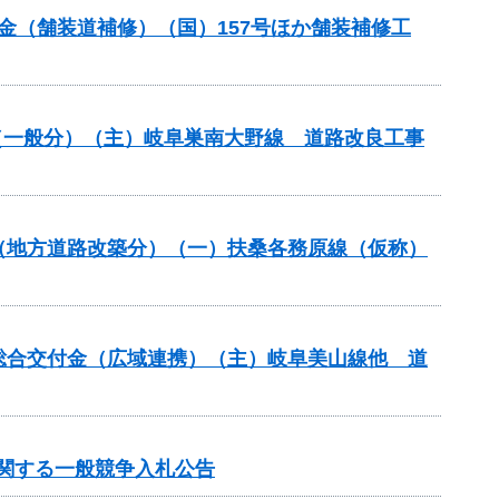
交付金（舗装道補修）（国）157号ほか舗装補修工
改良（一般分）（主）岐阜巣南大野線 道路改良工事
業（地方道路改築分）（一）扶桑各務原線（仮称）
本整備総合交付金（広域連携）（主）岐阜美山線他 道
に関する一般競争入札公告