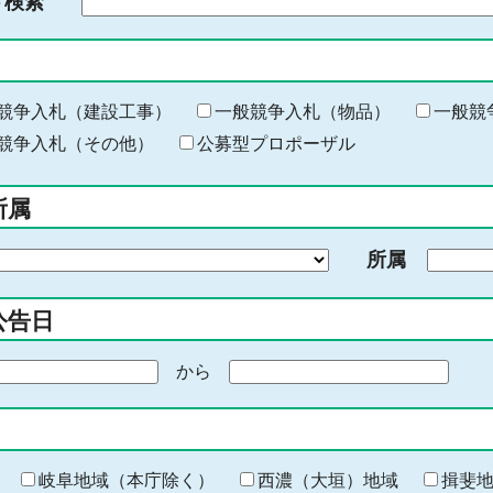
ド検索
検
索
す
る
キ
競争入札（建設工事）
一般競争入札（物品）
一般競
ー
競争入札（その他）
公募型プロポーザル
ワ
ー
所属
ド
を
所属
入
力
公告日
から
期
間
の
終
わ
岐阜地域（本庁除く）
西濃（大垣）地域
揖斐