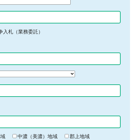
争入札（業務委託）
地域
中濃（美濃）地域
郡上地域