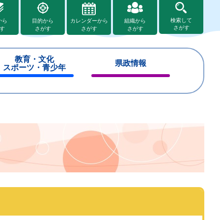
検索して
から
目的から
カレンダーから
組織から
さがす
す
さがす
さがす
さがす
教育・文化
県政情報
スポーツ・青少年
閉
閉
じ
じ
る
る