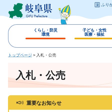
ペ
メ
ふり
ー
ニ
ジ
ュ
の
ー
先
を
くらし・防災
子ども・女性
頭
飛
環境
医療・福祉
で
ば
閉
閉
す
し
じ
じ
。
て
る
る
トップページ
>
入札・公売
本
文
へ
入札・公売
重要なお知らせ