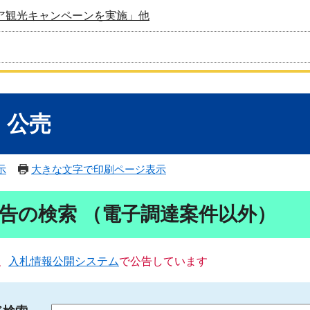
ア観光キャンペーンを実施」他
・公売
示
大きな文字で印刷ページ表示
告の検索 （電子調達案件以外）
、
入札情報公開システム
で公告しています