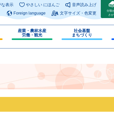
このページの本文へ
がな表示
やさしい にほんご
音声読み上げ
分類
Foreign language
文字サイズ・色変更
さが
産業・農林水産
社会基盤
労働・観光
まちづくり
閉
閉
じ
じ
る
る