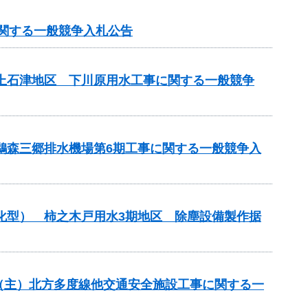
に関する一般競争入札公告
濃上石津地区 下川原用水工事に関する一般競争
 鵜森三郷排水機場第6期工事に関する一般競争入
理化型） 柿之木戸用水3期地区 除塵設備製作据
全）（主）北方多度線他交通安全施設工事に関する一