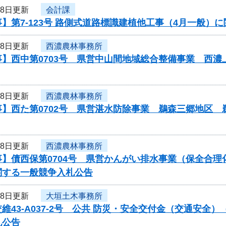
18日更新
会計課
】第7-123号 路側式道路標識建植他工事（4月一般）
18日更新
西濃農林事務所
事】西中第0703号 県営中山間地域総合整備事業 西
18日更新
西濃農林事務所
事】西た第0702号 県営湛水防除事業 鵜森三郷地区
18日更新
西濃農林事務所
事】債西保第0704号 県営かんがい排水事業（保全合
関する一般競争入札公告
18日更新
大垣土木事務所
維43-A037-2号 公共 防災・安全交付金（交通安
札公告