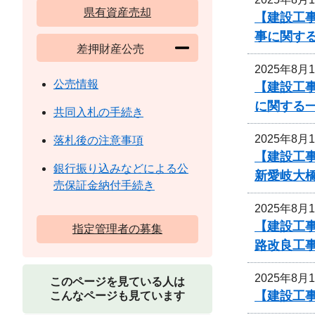
県有資産売却
【建設工事
事に関す
差押財産公売
2025年8月
公売情報
【建設工事
に関する
共同入札の手続き
2025年8月
落札後の注意事項
【建設工
銀行振り込みなどによる公
新愛岐大
売保証金納付手続き
2025年8月
【建設工事
指定管理者の募集
路改良工
2025年8月
このページを見ている人は
【建設工事
こんなページも見ています