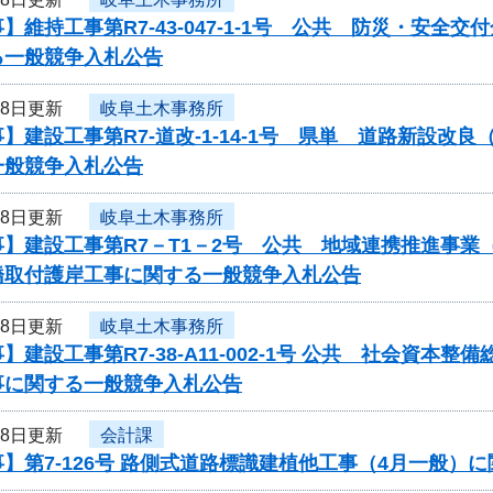
】維持工事第R7-43-047-1-1号 公共 防災・安全
る一般競争入札公告
18日更新
岐阜土木事務所
】建設工事第R7-道改-1-14-1号 県単 道路新設
一般競争入札公告
18日更新
岐阜土木事務所
事】建設工事第R7－T1－2号 公共 地域連携推進事
橋取付護岸工事に関する一般競争入札公告
18日更新
岐阜土木事務所
】建設工事第R7-38-A11-002-1号 公共 社会資
事に関する一般競争入札公告
18日更新
会計課
】第7-126号 路側式道路標識建植他工事（4月一般）