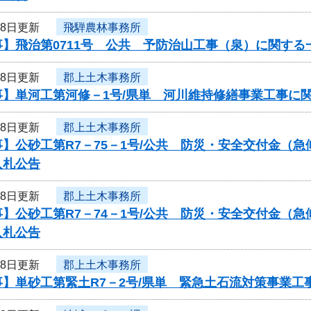
18日更新
飛騨農林事務所
】飛治第0711号 公共 予防治山工事（泉）に関する
18日更新
郡上土木事務所
事】単河工第河修－1号/県単 河川維持修繕事業工事に
18日更新
郡上土木事務所
】公砂工第R7－75－1号/公共 防災・安全交付金（
入札公告
18日更新
郡上土木事務所
】公砂工第R7－74－1号/公共 防災・安全交付金（
入札公告
18日更新
郡上土木事務所
事】単砂工第緊土R7－2号/県単 緊急土石流対策事業