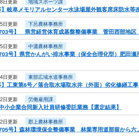
18日更新
地域スポーツ課
事】岐阜メモリアルセンター水泳場屋外観客席床防水等
15日更新
下呂農林事務所
0703号】 県営経営体育成基盤整備事業 菅田西部地
15日更新
中濃農林事務所
0703号】県営かんがい排水事業（保全合理化型）肥田
14日更新
東部広域水道事務所
事】工東第6号／落合取水場取水井（外面）劣化修繕工事
12日更新
労働雇用課
度中小企業合同新入社員研修委託業務【選定結果】
12日更新
郡上農林事務所
0705号】森林環境保全整備事業 林業専用道那留から