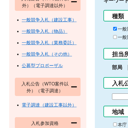
キーワー
外）（電子調達以外）
種類
一般競争入札（建設工事）
一般
一般競争入札（物品）
一般
一般競争入札（業務委託）
担当
一般競争入札（その他）
公募型プロポーザル
部局
入札
入札公告（WTO案件以
外）（電子調達）
期
間
電子調達（建設工事以外）
の
地域
始
入札参加資格
ま
本庁