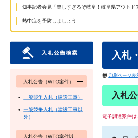
知事記者会見「楽しすぎるぞ岐阜！岐阜県アウトド
熱中症を予防しましょう
本
入札
文
印刷ページ表
入札公告（WTO案件）
入札公
一般競争入札（建設工事）
一般競争入札（建設工事以
電子調達案件は
外）
入札公告（WTO案件以