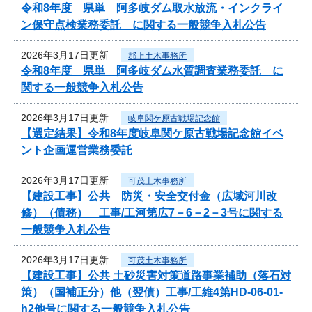
令和8年度 県単 阿多岐ダム取水放流・インクライ
ン保守点検業務委託 に関する一般競争入札公告
2026年3月17日更新
郡上土木事務所
令和8年度 県単 阿多岐ダム水質調査業務委託 に
関する一般競争入札公告
2026年3月17日更新
岐阜関ケ原古戦場記念館
【選定結果】令和8年度岐阜関ケ原古戦場記念館イベ
ント企画運営業務委託
2026年3月17日更新
可茂土木事務所
【建設工事】公共 防災・安全交付金（広域河川改
修）（債務） 工事/工河第広7－6－2－3号に関する
一般競争入札公告
2026年3月17日更新
可茂土木事務所
【建設工事】公共 土砂災害対策道路事業補助（落石対
策）（国補正分）他（翌債）工事/工維4第HD-06-01-
h2他号に関する一般競争入札公告