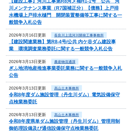
【建設工事】河川工事第R8河メ補H1-1号 公共 河
川メンテナンス事業（R7国補正分）【債務】上戸排
水機場上戸排水樋門 開閉装置整備等工事に関する一
般競争入札公告
2026年3月16日更新
長良川上流河川開発工事事務所
【建設関連業務】第R8-4号/公共 内ケ谷ダム建設事
業 環境調査業務委託に関する一般競争入札公告
2026年3月13日更新
農産物流通課
ぎふ地消地産推進事業委託業務に関する一般競争入札
公告
2026年3月13日更新
高山土木事務所
令和8年度ダム施設管理（丹生川ダム）電気設備保守
点検業務委託
2026年3月13日更新
高山土木事務所
令和8年度県単ダム施設管理（丹生川ダム）管理用制
御処理設備及び通信設備保守点検業務委託