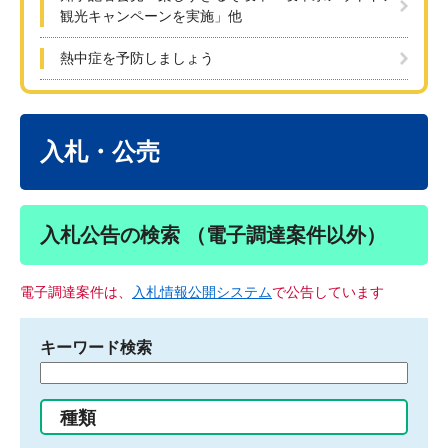
観光キャンペーンを実施」他
熱中症を予防しましょう
本
文
入札・公売
入札公告の検索 （電子調達案件以外）
電子調達案件は、
入札情報公開システム
で公告しています
キーワード検索
検
索
す
種類
る