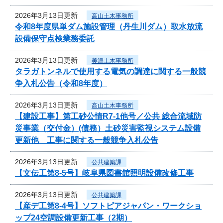
2026年3月13日更新
高山土木事務所
令和8年度県単ダム施設管理（丹生川ダム）取水放流
設備保守点検業務委託
2026年3月13日更新
美濃土木事務所
タラガトンネルで使用する電気の調達に関する一般競
争入札公告（令和8年度）
2026年3月13日更新
高山土木事務所
【建設工事】第工砂公情R7-1他号／公共 総合流域防
災事業（交付金）(債務）土砂災害監視システム設備
更新他 工事に関する一般競争入札公告
2026年3月13日更新
公共建築課
【文伝工第8-5号】岐阜県図書館照明設備改修工事
2026年3月13日更新
公共建築課
【産デ工第8-4号】ソフトピアジャパン・ワークショ
ップ24空調設備更新工事（2期）