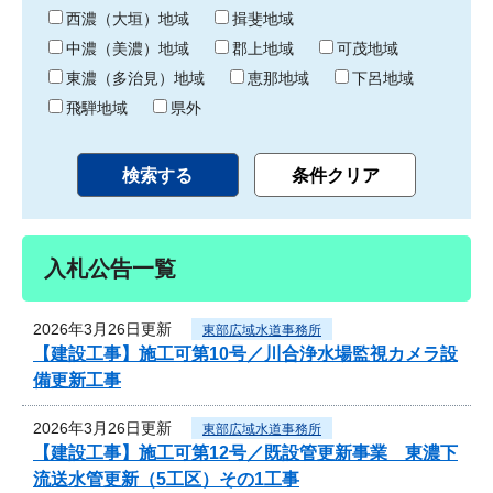
り
西濃（大垣）地域
揖斐地域
中濃（美濃）地域
郡上地域
可茂地域
東濃（多治見）地域
恵那地域
下呂地域
飛騨地域
県外
入札公告一覧
2026年3月26日更新
東部広域水道事務所
【建設工事】施工可第10号／川合浄水場監視カメラ設
備更新工事
2026年3月26日更新
東部広域水道事務所
【建設工事】施工可第12号／既設管更新事業 東濃下
流送水管更新（5工区）その1工事