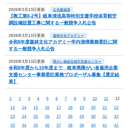
2026年3月13日更新
公共建築課
【教工第8-2号】岐阜清流高等特別支援学校体育館空
調設備設置工事に関する一般競争入札公告
2026年3月13日更新
森林文化アカデミー
令和8年度森林文化アカデミー学内清掃業務委託に関
する一般競争入札公告
2026年3月13日更新
障がい者総合就労支援センター
令和8年度から10年度まで 岐阜県障がい者雇用企業
支援センター事業委託業務プロポーザル募集【選定結
果】
1
2
3
4
5
6
7
8
9
10
11
12
13
14
15
16
17
18
19
20
21
22
23
24
25
26
27
28
29
30
31
32
33
34
35
36
37
38
39
40
41
42