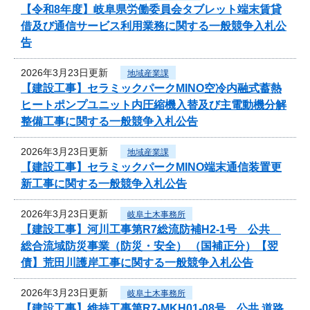
【令和8年度】岐阜県労働委員会タブレット端末賃貸
借及び通信サービス利用業務に関する一般競争入札公
告
2026年3月23日更新
地域産業課
【建設工事】セラミックパークMINO空冷内融式蓄熱
ヒートポンプユニット内圧縮機入替及び主電動機分解
整備工事に関する一般競争入札公告
2026年3月23日更新
地域産業課
【建設工事】セラミックパークMINO端末通信装置更
新工事に関する一般競争入札公告
2026年3月23日更新
岐阜土木事務所
【建設工事】河川工事第R7総流防補H2-1号 公共
総合流域防災事業（防災・安全） （国補正分）【翌
債】荒田川護岸工事に関する一般競争入札公告
2026年3月23日更新
岐阜土木事務所
【建設工事】維持工事第R7-MKH01-08号 公共 道路