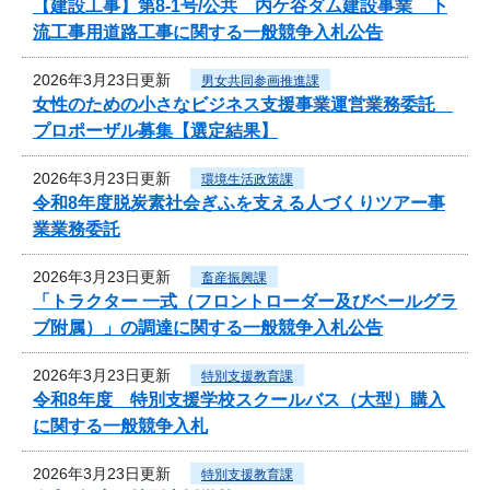
【建設工事】第8-1号/公共 内ケ谷ダム建設事業 下
流工事用道路工事に関する一般競争入札公告
2026年3月23日更新
男女共同参画推進課
女性のための小さなビジネス支援事業運営業務委託
プロポーザル募集【選定結果】
2026年3月23日更新
環境生活政策課
令和8年度脱炭素社会ぎふを支える人づくりツアー事
業業務委託
2026年3月23日更新
畜産振興課
「トラクター 一式（フロントローダー及びベールグラ
ブ附属）」の調達に関する一般競争入札公告
2026年3月23日更新
特別支援教育課
令和8年度 特別支援学校スクールバス（大型）購入
に関する一般競争入札
2026年3月23日更新
特別支援教育課