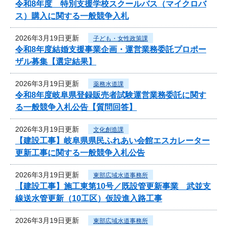
令和8年度 特別支援学校スクールバス（マイクロバ
ス）購入に関する一般競争入札
2026年3月19日更新
子ども・女性政策課
令和8年度結婚支援事業企画・運営業務委託プロポー
ザル募集【選定結果】
2026年3月19日更新
薬務水道課
令和8年度岐阜県登録販売者試験運営業務委託に関す
る一般競争入札公告【質問回答】
2026年3月19日更新
文化創造課
【建設工事】岐阜県県民ふれあい会館エスカレーター
更新工事に関する一般競争入札公告
2026年3月19日更新
東部広域水道事務所
【建設工事】施工東第10号／既設管更新事業 武並支
線送水管更新（10工区）仮設進入路工事
2026年3月19日更新
東部広域水道事務所