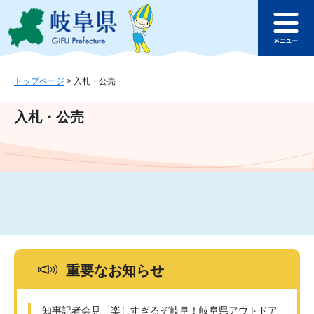
ペ
メ
このページの本文へ
ー
ニ
メ
ジ
ュ
ニ
の
ー
ュ
先
を
ー
頭
飛
トップページ
>
入札・公売
で
ば
す
し
入札・公売
。
て
本
文
へ
重要なお知らせ
知事記者会見「楽しすぎるぞ岐阜！岐阜県アウトドア