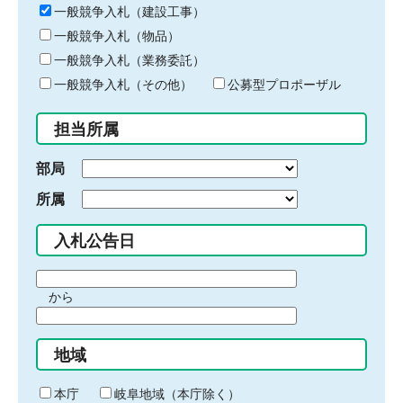
キ
一般競争入札（建設工事）
ー
一般競争入札（物品）
ワ
一般競争入札（業務委託）
ー
ド
一般競争入札（その他）
公募型プロポーザル
を
入
担当所属
力
部局
所属
入札公告日
期
から
間
期
の
間
始
地域
の
ま
終
り
わ
本庁
岐阜地域（本庁除く）