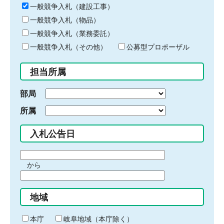
キ
一般競争入札（建設工事）
ー
一般競争入札（物品）
ワ
一般競争入札（業務委託）
ー
ド
一般競争入札（その他）
公募型プロポーザル
を
入
担当所属
力
部局
所属
入札公告日
期
から
間
期
の
間
始
地域
の
ま
終
り
わ
本庁
岐阜地域（本庁除く）