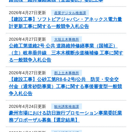
2026年4月27日更新
産業デジタル推進課
【建設工事】ソフトピアジャパン・アネックス電力量
計更新工事に関する一般競争入札公告
2026年4月27日更新
大垣土木事務所
公維工第道維2号 公共 道路維持修繕事業（国補正）
（主）岐阜垂井線 三本木横断歩道橋補修 工事に関す
る一般競争入札公告
2026年4月27日更新
郡上土木事務所
【建設工事】公砂工第R8-6-2号/公共 防災・安全交
付金（通常砂防事業）工事に関する事後審査型一般競
争入札公告
2026年4月24日更新
観光誘客推進課
豪州市場における訪日旅行プロモーション事業委託業
務プロポーザル募集【選定結果】