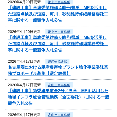
2026年4月20日更新
郡上土木事務所
【建設工事】単維委第維修‐4他号/県単 MEを活用し
た道路点検及び道路、河川、砂防維持修繕業務委託工
事に関する一般競争入札公告
2026年4月20日更新
郡上土木事務所
【建設工事】単維委第維修‐6他号/県単 MEを活用し
た道路点検及び道路、河川、砂防維持修繕業務委託工
事に関する一般競争入札公告
2026年4月17日更新
農産物流通課
名古屋圏における県産農産物ブランド強化事業委託業
務プロポーザル募集【選定結果】
2026年4月17日更新
高山土木事務所
【建設工事】第委維単道全2号／県単 MEを活用した
地域インフラ総合管理業務（全面委託） に関する一般
競争入札公告
2026年4月17日更新
高山土木事務所