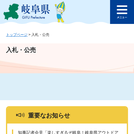
ペ
メ
このページの本文へ
ー
ニ
メ
ジ
ュ
ニ
の
ー
ュ
先
を
ー
頭
飛
トップページ
>
入札・公売
で
ば
す
し
入札・公売
。
て
本
文
へ
重要なお知らせ
知事記者会見「楽しすぎるぞ岐阜！岐阜県アウトドア