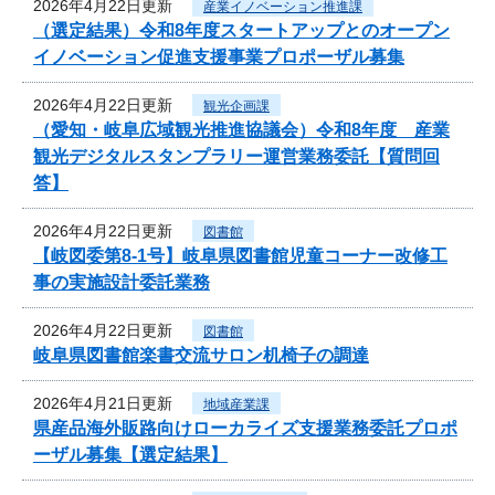
2026年4月22日更新
産業イノベーション推進課
（選定結果）令和8年度スタートアップとのオープン
イノベーション促進支援事業プロポーザル募集
2026年4月22日更新
観光企画課
（愛知・岐阜広域観光推進協議会）令和8年度 産業
観光デジタルスタンプラリー運営業務委託【質問回
答】
2026年4月22日更新
図書館
【岐図委第8-1号】岐阜県図書館児童コーナー改修工
事の実施設計委託業務
2026年4月22日更新
図書館
岐阜県図書館楽書交流サロン机椅子の調達
2026年4月21日更新
地域産業課
県産品海外販路向けローカライズ支援業務委託プロポ
ーザル募集【選定結果】