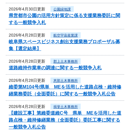
2026年4月30日更新
公園緑地課
県営都市公園の活用方針策定に係る支援業務委託に関
する一般競争入札
2026年4月28日更新
航空宇宙産業課
岐阜県スペースビジネス創出支援業務プロポーザル募
集【選定結果】
2026年4月28日更新
郡上土木事務所
道路維持作業車の調達に関する一般競争入札
2026年4月28日更新
恵那土木事務所
維委第M104号/県単 MEを活用した道路点検・維持修
繕業務委託（全面委託）に関する一般競争入札公告
2026年4月28日更新
揖斐土木事務所
【建設工事】第維委道維C号 県単 MEを活用した道
路点検・維持修繕業務（全面委託）委託工事に関する
一般競争入札公告