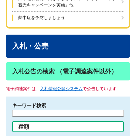
観光キャンペーンを実施」他
熱中症を予防しましょう
本
文
入札・公売
入札公告の検索 （電子調達案件以外）
電子調達案件は、
入札情報公開システム
で公告しています
キーワード検索
検
索
す
種類
る