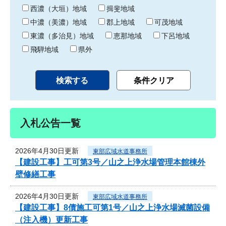
り
西濃（大垣）地域
揖斐地域
中濃（美濃）地域
郡上地域
可茂地域
東濃（多治見）地域
恵那地域
下呂地域
飛騨地域
県外
入札公告一覧
2026年4月30日更新
東部広域水道事務所
【建設工事】工可第3号／山之上浄水場管理本館棟外
壁修繕工事
2026年4月30日更新
東部広域水道事務所
【建設工事】8債施工可第1号／山之上浄水場滅菌設備
（注入機）更新工事