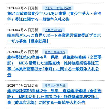
2026年4月27日更新
子ども・女性政策課
第54回姉妹県青少年ふれあい事業（青少年受入・宿泊
等）委託に関する一般競争入札公告
2026年4月27日更新
子育て支援課
岐阜県ぎふっこ育児サポート事業運営業務委託プロポ
ーザル募集【選定結果】
2026年4月27日更新
岐阜土木事務所
維持委託第R8単修-6号 県単 道路維持修繕（全面委
託） MEを活用した道路点検・維持修繕業務委託工
事（本巣市南部ほか2市町）に関する一般競争入札公
告
2026年4月27日更新
岐阜土木事務所
維持委託第R8単修-2号 県単 道路維持修繕（全面委
託） MEを活用した道路点検・維持修繕業務委託工
事（岐阜市北部）に関する一般競争入札公告