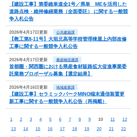
【建設工事】第委維単道全1号／県単 MEを活用した
道路点検・維持修繕業務（全面委託） に関する一般競
争入札公告
2026年4月17日更新
公共建築課
【教工第8-11号】大垣北高等学校管理棟屋上内部改修
工事に関する一般競争入札公告
2026年4月17日更新
農産物流通課
首都圏・関西圏における県産食材販路拡大促進事業委
託業務プロポーザル募集【選定結果】
2026年4月16日更新
地域産業課
【建設工事】セラミックパークMINO端末通信装置更
新工事に関する一般競争入札公告（再掲載）
1
2
3
4
5
6
7
8
9
10
11
12
13
14
15
16
17
18
19
20
21
22