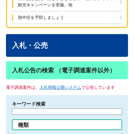
観光キャンペーンを実施」他
熱中症を予防しましょう
本
文
入札・公売
入札公告の検索 （電子調達案件以外）
電子調達案件は、
入札情報公開システム
で公告しています
キーワード検索
検
索
す
種類
る