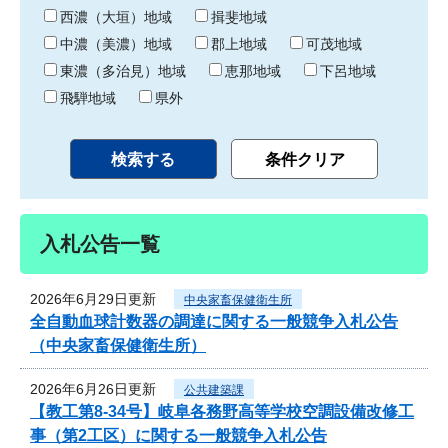
り
西濃（大垣）地域
揖斐地域
中濃（美濃）地域
郡上地域
可茂地域
東濃（多治見）地域
恵那地域
下呂地域
飛騨地域
県外
入札公告一覧
2026年6月29日更新
中央家畜保健衛生所
全自動血球計数器の調達に関する一般競争入札公告
（中央家畜保健衛生所）
2026年6月26日更新
公共建築課
【教工第8-34号】岐阜各務野高等学校空調設備改修工
事（第2工区）に関する一般競争入札公告