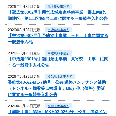
2026年6月23日更新
郡上農林事務所
【郡広第0802号】県営広域農道整備事業 郡上南部5
期地区 第1工区第8号工事に関する一般競争入札公告
2026年6月23日更新
中濃農林事務所
【中治第0802号】予防治山事業 三月 工事に関する
一般競争入札
2026年6月23日更新
中濃農林事務所
【中治第0801号】復旧治山事業 真寄勢 工事 に関
する一般競争入札公告
2026年6月23日更新
多治見土木事務所
委維第48-A2-ME-7他号 公共 道路メンテナンス補助
（トンネル・橋梁等点検調査：ME）他（債務）委託
に関する一般競争入札公告
2026年6月23日更新
揖斐土木事務所
【建設工事】第維工MKH03-02他号 公共 道路メン