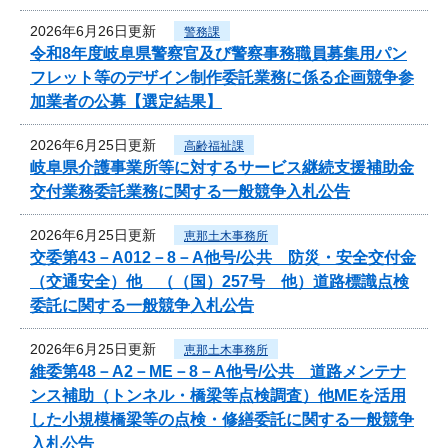
2026年6月26日更新
警務課
令和8年度岐阜県警察官及び警察事務職員募集用パン
フレット等のデザイン制作委託業務に係る企画競争参
加業者の公募【選定結果】
2026年6月25日更新
高齢福祉課
岐阜県介護事業所等に対するサービス継続支援補助金
交付業務委託業務に関する一般競争入札公告
2026年6月25日更新
恵那土木事務所
交委第43－A012－8－A他号/公共 防災・安全交付金
（交通安全）他 （（国）257号 他）道路標識点検
委託に関する一般競争入札公告
2026年6月25日更新
恵那土木事務所
維委第48－A2－ME－8－A他号/公共 道路メンテナ
ンス補助（トンネル・橋梁等点検調査）他MEを活用
した小規模橋梁等の点検・修繕委託に関する一般競争
入札公告