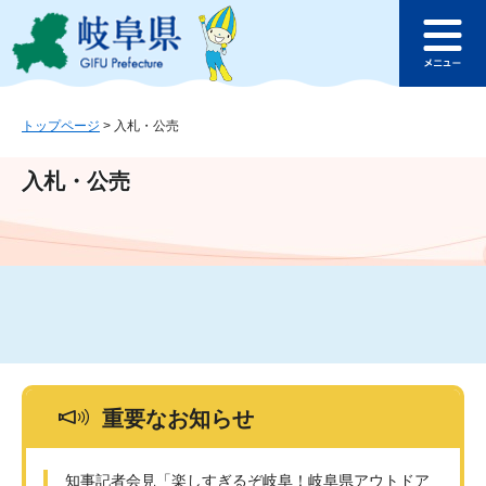
ペ
メ
このページの本文へ
ー
ニ
メ
ジ
ュ
ニ
の
ー
ュ
先
を
ー
頭
飛
トップページ
>
入札・公売
で
ば
す
し
入札・公売
。
て
本
文
へ
重要なお知らせ
知事記者会見「楽しすぎるぞ岐阜！岐阜県アウトドア