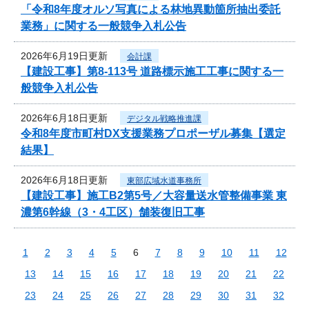
「令和8年度オルソ写真による林地異動箇所抽出委託
業務」に関する一般競争入札公告
2026年6月19日更新
会計課
【建設工事】第8-113号 道路標示施工工事に関する一
般競争入札公告
2026年6月18日更新
デジタル戦略推進課
令和8年度市町村DX支援業務プロポーザル募集【選定
結果】
2026年6月18日更新
東部広域水道事務所
【建設工事】施工B2第5号／大容量送水管整備事業 東
濃第6幹線（3・4工区）舗装復旧工事
1
2
3
4
5
6
7
8
9
10
11
12
13
14
15
16
17
18
19
20
21
22
23
24
25
26
27
28
29
30
31
32