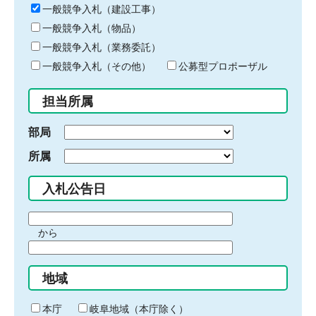
キ
一般競争入札（建設工事）
ー
一般競争入札（物品）
ワ
一般競争入札（業務委託）
ー
ド
一般競争入札（その他）
公募型プロポーザル
を
入
担当所属
力
部局
所属
入札公告日
期
から
間
期
の
間
始
地域
の
ま
終
り
わ
本庁
岐阜地域（本庁除く）