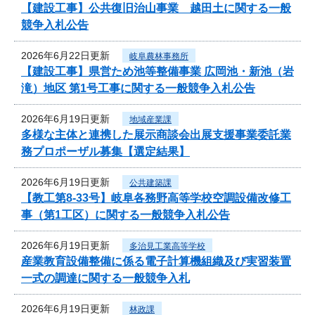
【建設工事】公共復旧治山事業 越田土に関する一般
競争入札公告
2026年6月22日更新
岐阜農林事務所
【建設工事】県営ため池等整備事業 広岡池・新池（岩
滝）地区 第1号工事に関する一般競争入札公告
2026年6月19日更新
地域産業課
多様な主体と連携した展示商談会出展支援事業委託業
務プロポーザル募集【選定結果】
2026年6月19日更新
公共建築課
【教工第8-33号】岐阜各務野高等学校空調設備改修工
事（第1工区）に関する一般競争入札公告
2026年6月19日更新
多治見工業高等学校
産業教育設備整備に係る電子計算機組織及び実習装置
一式の調達に関する一般競争入札
2026年6月19日更新
林政課