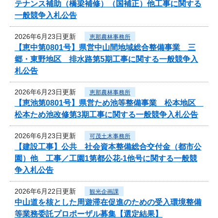
テナンス補助（橋梁補修）（国補正）他工事に関する
一般競争入札公告
2026年6月23日更新
恵那農林事務所
【恵中第0801号】県営中山間地域総合整備事業 三
郷・東野地区 排水路第5期工事に関する一般競争入
札公告
2026年6月23日更新
恵那農林事務所
【恵池第0801号】県営ため池等整備事業 松本地区
松本ため池改修第3期工事に関する一般競争入札公告
2026年6月23日更新
可茂土木事務所
【建設工事】公共 社会資本整備総合交付金（都市公
園）他 工事／工園1第都公花-1他号に関する一般競
争入札公告
2026年6月22日更新
観光企画課
中山道を核とした周遊滞在促進のための受入環境整備
等業務委託プロポーザル募集【選定結果】