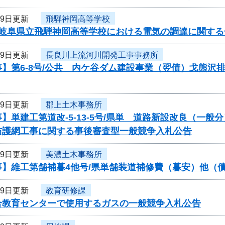
月9日更新
飛騨神岡高等学校
度岐阜県立飛騨神岡高等学校における電気の調達に関す
月9日更新
長良川上流河川開発工事事務所
】第6-8号/公共 内ケ谷ダム建設事業（翌債）戈熊沢
月9日更新
郡上土木事務所
】単建工第道改-5-13-5号/県単 道路新設改良（一
防護網工事に関する事後審査型一般競争入札公告
月9日更新
美濃土木事務所
事】維工第舗補暮4他号/県単舗装道補修費（暮安）他（
月9日更新
教育研修課
合教育センターで使用するガスの一般競争入札公告