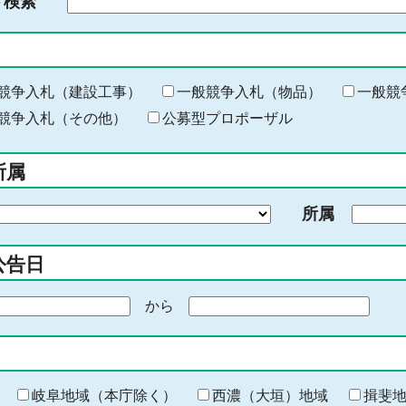
ド検索
検
索
す
る
キ
競争入札（建設工事）
一般競争入札（物品）
一般競
ー
競争入札（その他）
公募型プロポーザル
ワ
ー
所属
ド
を
所属
入
力
公告日
から
期
間
の
終
わ
岐阜地域（本庁除く）
西濃（大垣）地域
揖斐