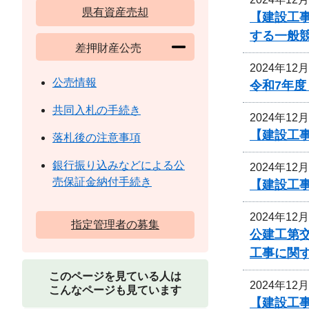
県有資産売却
【建設工
する一般
差押財産公売
2024年12
公売情報
令和7年
共同入札の手続き
2024年12
【建設工
落札後の注意事項
銀行振り込みなどによる公
2024年12
売保証金納付手続き
【建設工
2024年12
指定管理者の募集
公建工第交
工事に関
このページを見ている人は
2024年12
こんなページも見ています
【建設工