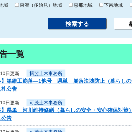
り
地域
東濃（多治見）地域
恵那地域
下呂地域
告一覧
月10日更新
揖斐土木事務所
事】第維工崩落―1他号 県単 崩落決壊防止（暮らし
入札公告
月10日更新
可茂土木事務所
事】県単 河川維持修繕（暮らしの安全・安心確保対策）
札公告
月10日更新
可茂土木事務所