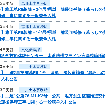
月5日更新
恵那土木事務所
】維工第R6暮舗－3他号/県単 舗装道補修（暮らしの
補修工事に関する一般競争入札
月5日更新
恵那土木事務所
】維工第R6暮舗－1他号/県単 舗装道補修（暮らしの
補修工事に関する一般競争入札
月4日更新
文化伝承課
端科学技術体験センター 氷蓄熱槽ブライン液漏洩箇所
月3日更新
古川土木事務所
事】工維2単第舗暮R6-1号 県単 舗装道補修（暮ら
争入札公告
月3日更新
古川土木事務所
】工建1公第Z6-M1-K2号 公共 地方創生整備推
土運搬処理工事に関する一般競争入札公告