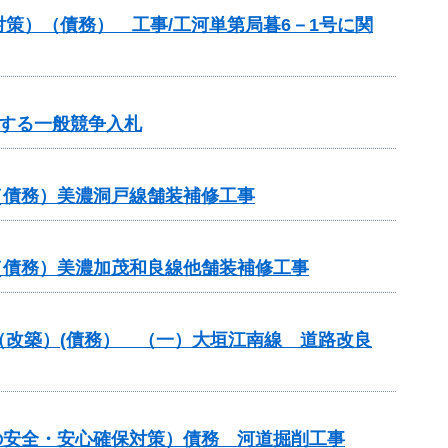
策）（債務） 工事/工河単第局暮6－1号に関
する一般競争入札
（債務）美濃洞戸線舗装補修工事
（債務）美濃加茂和良線他舗装補修工事
付金（改築）(債務） （一）大垣江南線 道路改良
の安全・安心確保対策）債務 河道掘削工事