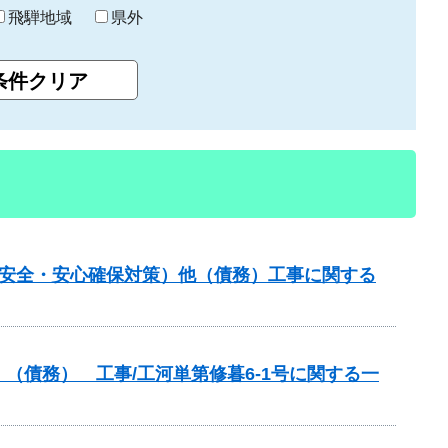
飛騨地域
県外
の安全・安心確保対策）他（債務）工事に関する
（債務） 工事/工河単第修暮6-1号に関する一