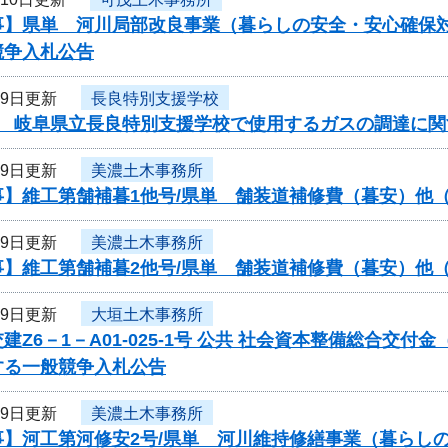
事】県単 河川局部改良事業（暮らしの安全・安心確保対
競争入札公告
月9日更新
長良特別支援学校
度 岐阜県立長良特別支援学校で使用するガスの調達に関
月9日更新
美濃土木事務所
事】維工第舗補暮1他号/県単 舗装道補修費（暮安）他
月9日更新
美濃土木事務所
事】維工第舗補暮2他号/県単 舗装道補修費（暮安）他
月9日更新
大垣土木事務所
建Z6－1－A01-025-1号 公共 社会資本整備総合交
する一般競争入札公告
月9日更新
美濃土木事務所
事】河工第河修安2号/県単 河川維持修繕事業（暮らし