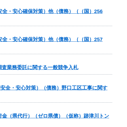
安全・安心確保対策）他（債務）（（国）256
安全・安心確保対策）他（債務）（（国）257
調査業務委託に関する一般競争入札
しの安全・安心対策）（債務）野口工区工事に関す
進交付金（県代行）（ゼロ県債）（仮称）跡津川トン