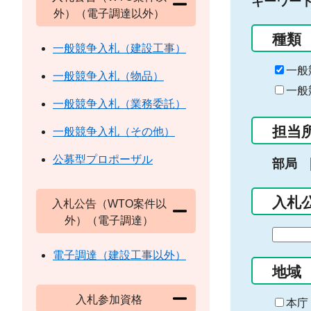
キーワー
外）（電子調達以外）
種類
一般競争入札（建設工事）
一般
一般競争入札（物品）
一般
一般競争入札（業務委託）
担当
一般競争入札（その他）
公募型プロポーザル
部局
入札
入札公告（WTO案件以
外）（電子調達）
期
間
電子調達（建設工事以外）
の
地域
始
入札参加資格
ま
本庁