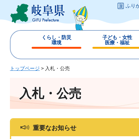
ペ
メ
ふり
ー
ニ
ジ
ュ
の
ー
先
を
くらし・防災
子ども・女性
頭
飛
環境
医療・福祉
で
ば
閉
閉
す
し
じ
じ
。
て
る
る
トップページ
>
入札・公売
本
文
へ
入札・公売
重要なお知らせ