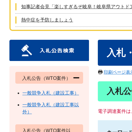
知事記者会見「楽しすぎるぞ岐阜！岐阜県アウトド
熱中症を予防しましょう
本
入札
文
印刷ページ表
入札公告（WTO案件）
入札公
一般競争入札（建設工事）
一般競争入札（建設工事以
電子調達案件は
外）
入札公告（WTO案件以