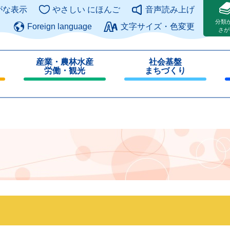
このページの本文へ
がな表示
やさしい にほんご
音声読み上げ
分類
Foreign language
文字サイズ・色変更
さが
産業・農林水産
社会基盤
労働・観光
まちづくり
閉
閉
じ
じ
る
る