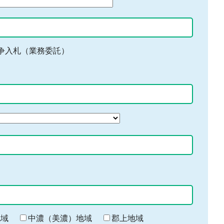
争入札（業務委託）
地域
中濃（美濃）地域
郡上地域