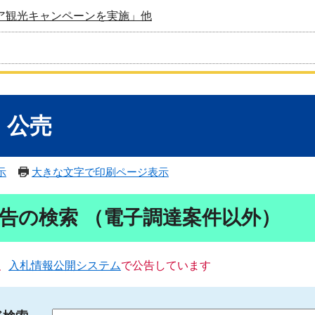
ア観光キャンペーンを実施」他
・公売
示
大きな文字で印刷ページ表示
告の検索 （電子調達案件以外）
、
入札情報公開システム
で公告しています