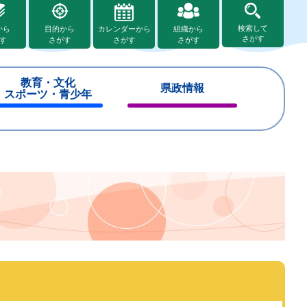
検索して
から
目的から
カレンダーから
組織から
さがす
す
さがす
さがす
さがす
教育・文化
県政情報
スポーツ・青少年
閉
閉
じ
じ
る
る