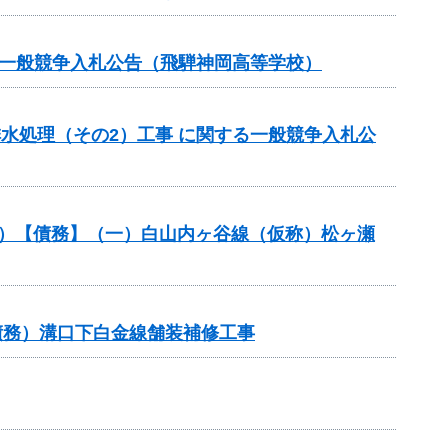
る一般競争入札公告（飛騨神岡高等学校）
排水処理（その2）工事 に関する一般競争入札公
般分）【債務】（一）白山内ヶ谷線（仮称）松ヶ瀬
債務）溝口下白金線舗装補修工事