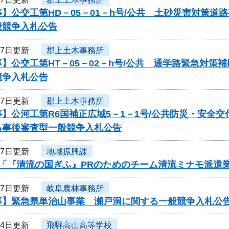
】公交工第HD－05－01－h号/公共 土砂災害対策
般競争入札公告
17日更新
郡上土木事務所
】公交工第HT－05－02－h号/公共 通学路緊急対
競争入札公告
17日更新
郡上土木事務所
】公河工第R6国補正広域5－1－1号/公共防災・安全
る事後審査型一般競争入札公告
17日更新
地域振興課
度「『清流の国ぎふ』PRのためのチーム清流ミナモ派遣
17日更新
岐阜農林事務所
事】緊急県単治山事業 瀬戸洞に関する一般競争入札公
14日更新
飛騨高山高等学校