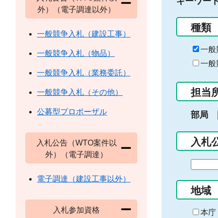
キーワー
外）（電子調達以外）
種類
一般競争入札（建設工事）
一般
一般競争入札（物品）
一般
一般競争入札（業務委託）
担当
一般競争入札（その他）
公募型プロポーザル
部局
入札
入札公告（WTO案件以
外）（電子調達）
期
間
電子調達（建設工事以外）
の
地域
始
入札参加資格
ま
本庁