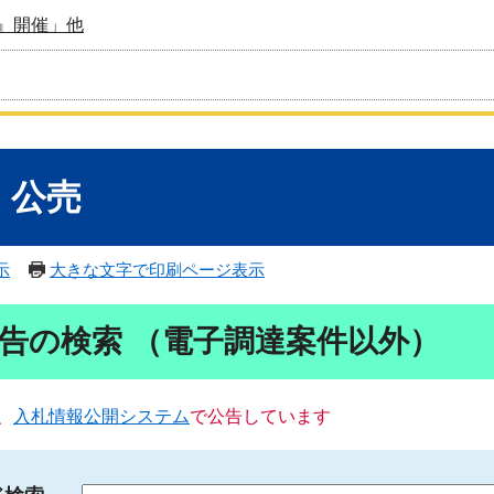
』開催」他
・公売
示
大きな文字で印刷ページ表示
告の検索 （電子調達案件以外）
、
入札情報公開システム
で公告しています