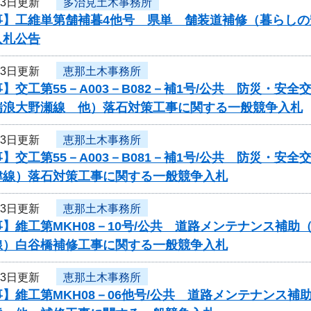
13日更新
多治見土木事務所
事】工維単第舗補暮4他号 県単 舗装道補修（暮らし
入札公告
13日更新
恵那土木事務所
】交工第55－A003－B082－補1号/公共 防災・
瑞浪大野瀬線 他）落石対策工事に関する一般競争入札
13日更新
恵那土木事務所
】交工第55－A003－B081－補1号/公共 防災・
津線）落石対策工事に関する一般競争入札
13日更新
恵那土木事務所
】維工第MKH08－10号/公共 道路メンテナンス補
線）白谷橋補修工事に関する一般競争入札
13日更新
恵那土木事務所
】維工第MKH08－06他号/公共 道路メンテナンス補