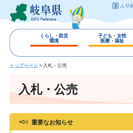
ペ
メ
ふり
ー
ニ
ジ
ュ
の
ー
先
を
くらし・防災
子ども・女性
頭
飛
環境
医療・福祉
で
ば
閉
閉
す
し
じ
じ
。
て
る
る
トップページ
>
入札・公売
本
文
へ
入札・公売
重要なお知らせ