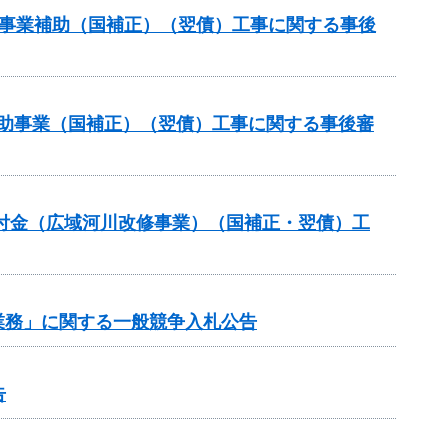
道路事業補助（国補正）（翌債）工事に関する事後
策補助事業（国補正）（翌債）工事に関する事後審
交付金（広域河川改修事業）（国補正・翌債）工
業務」に関する一般競争入札公告
告