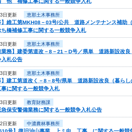
橋 他 補修工事に関する一般競争入札
13日更新
恵那土木事務所
】維工第MKH08－03号/公共 道路メンテナンス補助
ぶち橋補修工事に関する一般競争入札
13日更新
恵那土木事務所
連業務】建委第道改－8－21－D号／県単 道路新設改
争入札公告
13日更新
恵那土木事務所
事】建工第道改く－8－8号/県単 道路新設改良（暮ら
工事に関する一般競争入札
13日更新
教育財務課
緊急保安警備業務に関する一般競争入札公告
12日更新
中濃農林事務所
610号】復旧治山事業 上ミ向 工事 に関する一般競