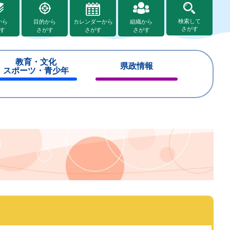
検索して
から
目的から
カレンダーから
組織から
さがす
す
さがす
さがす
さがす
教育・文化
県政情報
スポーツ・青少年
閉
閉
じ
じ
る
る