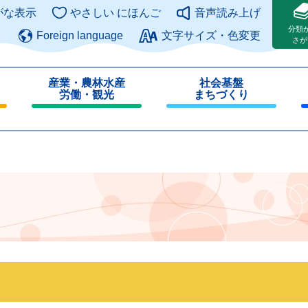
このページの本文へ
がな表示
やさしい にほんご
音声読み上げ
分類
Foreign language
文字サイズ・色変更
さが
産業・農林水産
社会基盤
労働・観光
まちづくり
閉
閉
じ
じ
る
る