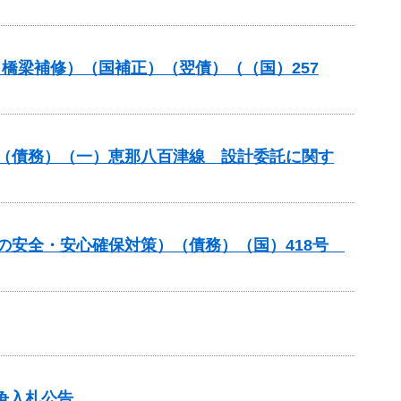
（橋梁補修）（国補正）（翌債）（（国）257
良（債務）（一）恵那八百津線 設計委託に関す
しの安全・安心確保対策）（債務）（国）418号
争入札公告