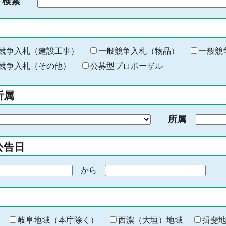
ド検索
検
索
す
る
キ
競争入札（建設工事）
一般競争入札（物品）
一般競
ー
競争入札（その他）
公募型プロポーザル
ワ
ー
所属
ド
を
所属
入
力
公告日
から
期
間
の
終
わ
岐阜地域（本庁除く）
西濃（大垣）地域
揖斐