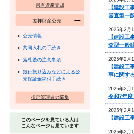
県有資産売却
【建設工事
審査型一
差押財産公売
2025年2月
公売情報
【建設工事
査型一般
共同入札の手続き
2025年2月
落札後の注意事項
【建設工事
銀行振り込みなどによる公
事に関す
売保証金納付手続き
2025年2月
令和7年
指定管理者の募集
2025年2月
【建設工
このページを見ている人は
こんなページも見ています
2025年2月