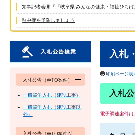
知事記者会見「『岐阜県 みんなの健康・福祉ひろば
熱中症を予防しましょう
本
入札
文
印刷ページ表
入札公告（WTO案件）
入札公
一般競争入札（建設工事）
一般競争入札（建設工事以
電子調達案件は
外）
入札公告（WTO案件以