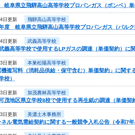
度 岐阜県立飛騨高山高等学校プロパンガス（ボンベ）単
14日更新
飛騨高山高等学校
度年度 岐阜県立飛騨高山高等学校プロパンガス（バル
14日更新
武義高等学校
度武義高等学校で使用するLPガスの調達（単価契約）に
13日更新
本巣松陽高等学校
写機複写料（消耗品供給・保守含む）単価契約」に関す
学校）
13日更新
加茂農林高等学校
度可茂地区県立学校8校で使用する再生紙の調達（単価契
13日更新
美濃土木事務所
ンネル電気需給契約に関する一般競争入札公告（令和7年