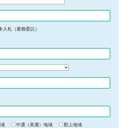
争入札（業務委託）
地域
中濃（美濃）地域
郡上地域