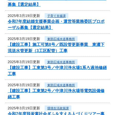
募集【選定結果】
2025年3月19日更新
子育て支援課
令和7年度結婚支援事業企画・運営等業務委託プロポ
ーザル募集【選定結果】
2025年3月19日更新
東部広域水道事務所
【建設工事】施工可第8号／既設管更新事業 東濃下
流送水管更新（3工区配管）工事
2025年3月19日更新
東部広域水道事務所
【建設工事】工東第3号／中津川浄水場1系ろ過池修繕
工事
2025年3月19日更新
東部広域水道事務所
【建設工事】工東第2号／中津川浄水場等電気設備修
繕工事
2025年3月19日更新
環境生活政策課
令和7年度脱炭素社会ぎふを支える人づくりツアー事