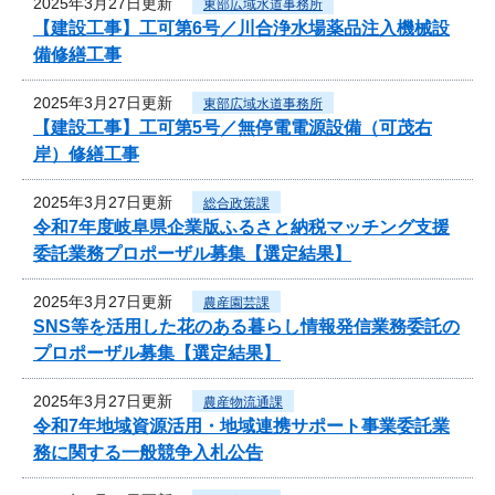
2025年3月27日更新
東部広域水道事務所
【建設工事】工可第6号／川合浄水場薬品注入機械設
備修繕工事
2025年3月27日更新
東部広域水道事務所
【建設工事】工可第5号／無停電電源設備（可茂右
岸）修繕工事
2025年3月27日更新
総合政策課
令和7年度岐阜県企業版ふるさと納税マッチング支援
委託業務プロポーザル募集【選定結果】
2025年3月27日更新
農産園芸課
SNS等を活用した花のある暮らし情報発信業務委託の
プロポーザル募集【選定結果】
2025年3月27日更新
農産物流通課
令和7年地域資源活用・地域連携サポート事業委託業
務に関する一般競争入札公告