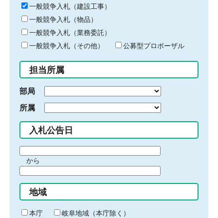
キ
一般競争入札（建設工事）
ー
一般競争入札（物品）
ワ
一般競争入札（業務委託）
ー
ド
一般競争入札（その他）
公募型プロポーザル
を
入
担当所属
力
部局
所属
入札公告日
期
から
間
期
の
間
始
地域
の
ま
終
り
わ
本庁
岐阜地域（本庁除く）