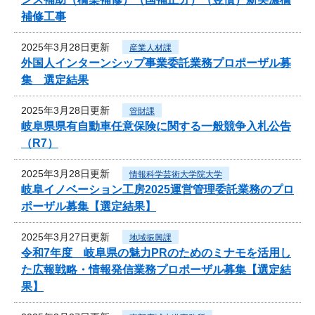
補修工事
2025年3月28日更新
産業人材課
外国人インターンシップ事業委託業務プロポーザル募
集 選定結果
2025年3月28日更新
管財課
岐阜県県有自動車任意保険に関する一般競争入札公告
（R7）
2025年3月28日更新
情報科学芸術大学院大学
岐阜イノベーション工房2025運営管理委託業務のプロ
ポーザル募集【選定結果】
2025年3月27日更新
地域振興課
令和7年度 岐阜県の魅力PRのためのミナモを活用し
た広報戦略・情報発信業務プロポーザル募集【選定結
果】