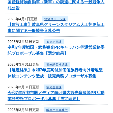
国産軽貨物自動車（新車）の調達に関する一般競争入
札公告
2025年4月1日更新
地域スポーツ課
【建設工事】岐阜県グリーンスタジアム人工芝更新工
事に関する一般競争入札公告
2025年3月31日更新
観光企画課
令和7年度戦国・武将観光PRキャラバン等運営業務委
託プロポーザル募集【選定結果】
2025年3月31日更新
観光誘客推進課
【選定結果】令和7年度高付加価値旅行者向け着地型
体験コンテンツ造成・販売業務プロポーザル募集
2025年3月31日更新
観光企画課
令和7年度都市圏メディア向け県内観光資源等PR活動
業務委託プロポーザル募集【選定結果】
2025年3月31日更新
岐阜土木事務所