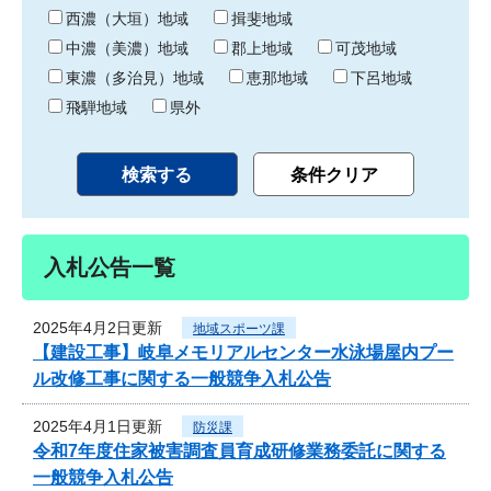
り
西濃（大垣）地域
揖斐地域
中濃（美濃）地域
郡上地域
可茂地域
東濃（多治見）地域
恵那地域
下呂地域
飛騨地域
県外
入札公告一覧
2025年4月2日更新
地域スポーツ課
【建設工事】岐阜メモリアルセンター水泳場屋内プー
ル改修工事に関する一般競争入札公告
2025年4月1日更新
防災課
令和7年度住家被害調査員育成研修業務委託に関する
一般競争入札公告