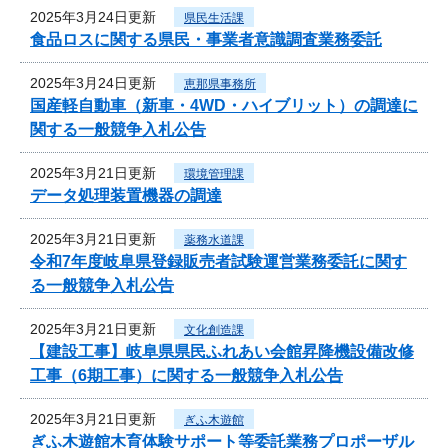
2025年3月24日更新
県民生活課
食品ロスに関する県民・事業者意識調査業務委託
2025年3月24日更新
恵那県事務所
国産軽自動車（新車・4WD・ハイブリット）の調達に
関する一般競争入札公告
2025年3月21日更新
環境管理課
データ処理装置機器の調達
2025年3月21日更新
薬務水道課
令和7年度岐阜県登録販売者試験運営業務委託に関す
る一般競争入札公告
2025年3月21日更新
文化創造課
【建設工事】岐阜県県民ふれあい会館昇降機設備改修
工事（6期工事）に関する一般競争入札公告
2025年3月21日更新
ぎふ木遊館
ぎふ木遊館木育体験サポート等委託業務プロポーザル