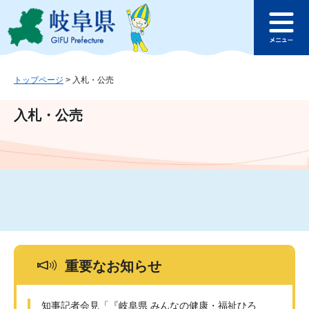
ペ
メ
このページの本文へ
ー
ニ
メ
ジ
ュ
ニ
の
ー
ュ
先
を
ー
頭
飛
トップページ
>
入札・公売
で
ば
す
し
入札・公売
。
て
本
文
へ
重要なお知らせ
知事記者会見「『岐阜県 みんなの健康・福祉ひろ