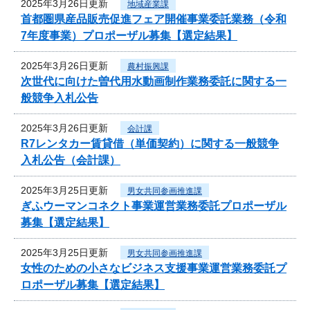
2025年3月26日更新
地域産業課
首都圏県産品販売促進フェア開催事業委託業務（令和
7年度事業）プロポーザル募集【選定結果】
2025年3月26日更新
農村振興課
次世代に向けた曽代用水動画制作業務委託に関する一
般競争入札公告
2025年3月26日更新
会計課
R7レンタカー賃貸借（単価契約）に関する一般競争
入札公告（会計課）
2025年3月25日更新
男女共同参画推進課
ぎふウーマンコネクト事業運営業務委託プロポーザル
募集【選定結果】
2025年3月25日更新
男女共同参画推進課
女性のための小さなビジネス支援事業運営業務委託プ
ロポーザル募集【選定結果】