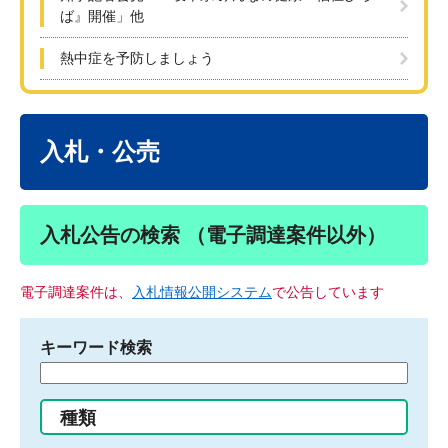
ば』開催」他
熱中症を予防しましょう
本
文
入札・公売
入札公告の検索 （電子調達案件以外）
電子調達案件は、
入札情報公開システム
で公告しています
キーワード検索
検
索
す
種類
る