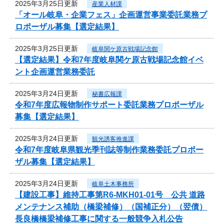
2025年3月25日更新
産業人材課
「オール岐阜・企業フェス」企画運営事業委託業務プ
ロポーザル募集【選定結果】
2025年3月25日更新
岐阜関ケ原古戦場記念館
【選定結果】令和7年度岐阜関ケ原古戦場記念館イベ
ント企画運営業務委託
2025年3月24日更新
秘書広報課
令和7年度広報物制作サポート委託業務プロポーザル
募集【選定結果】
2025年3月24日更新
観光誘客推進課
令和7年度岐阜県観光季刊誌等制作業務委託プロポー
ザル募集【選定結果】
2025年3月24日更新
岐阜土木事務所
【建設工事】維持工事第R6-MKH01-01号 公共 道路
メンテナンス補助（橋梁補修）（国補正分）（翌債）
長良橋橋梁補修工事に関する一般競争入札公告