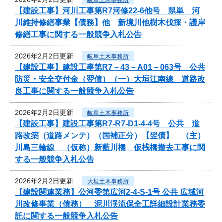
【建設工事】河川工事第R7河修22-6他号 県単 河
川維持修繕事業【債務】他 新境川他樹木伐採・護岸
修繕工事に関する一般競争入札公告
2026年2月2日更新
岐阜土木事務所
【建設工事】建設工事第R7－43－A01－063号 公共
防災・安全交付金（翌債）（一）大垣江南線 道路改
良工事に関する一般競争入札公告
2026年2月2日更新
岐阜土木事務所
【建設工事】建設工事第R7-R7-D1-4-4号 公共 道
路改築（道路メンテ）（国補正分）【翌債】 （主）
川島三輪線 （仮称）新藍川橋 仮桟橋撤去工事に関
する一般競争入札公告
2026年2月2日更新
大垣土木事務所
【建設関連業務】公河委第広河2-4-S-1号 公共 広域河
川改修事業（債務） 泥川渓流保全工詳細設計業務委
託に関する一般競争入札公告