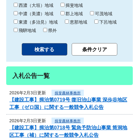
り
西濃（大垣）地域
揖斐地域
中濃（美濃）地域
郡上地域
可茂地域
東濃（多治見）地域
恵那地域
下呂地域
飛騨地域
県外
入札公告一覧
2026年2月3日更新
揖斐農林事務所
【建設工事】揖治第0719号 復旧治山事業 深歩谷地区
工事（ゼロ国）に関する一般競争入札公告
2026年2月3日更新
揖斐農林事務所
【建設工事】揖治第0718号 緊急予防治山事業 筒洞地
区工事（補）に関する一般競争入札公告