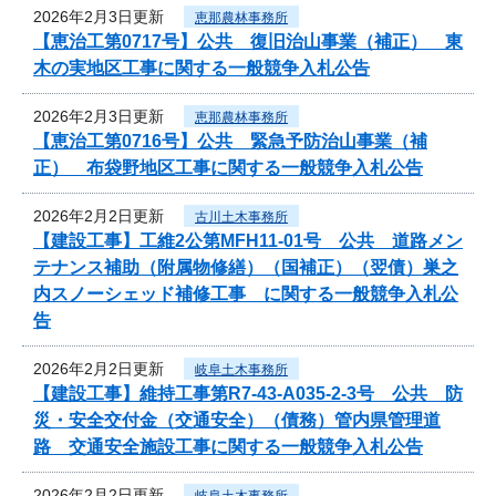
2026年2月3日更新
恵那農林事務所
【恵治工第0717号】公共 復旧治山事業（補正） 東
木の実地区工事に関する一般競争入札公告
2026年2月3日更新
恵那農林事務所
【恵治工第0716号】公共 緊急予防治山事業（補
正） 布袋野地区工事に関する一般競争入札公告
2026年2月2日更新
古川土木事務所
【建設工事】工維2公第MFH11-01号 公共 道路メン
テナンス補助（附属物修繕）（国補正）（翌債）巣之
内スノーシェッド補修工事 に関する一般競争入札公
告
2026年2月2日更新
岐阜土木事務所
【建設工事】維持工事第R7-43-A035-2-3号 公共 防
災・安全交付金（交通安全）（債務）管内県管理道
路 交通安全施設工事に関する一般競争入札公告
2026年2月2日更新
岐阜土木事務所