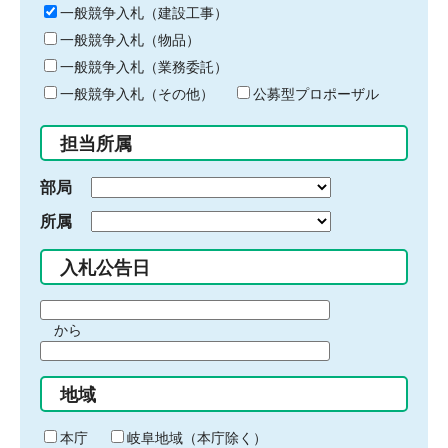
キ
一般競争入札（建設工事）
ー
一般競争入札（物品）
ワ
一般競争入札（業務委託）
ー
ド
一般競争入札（その他）
公募型プロポーザル
を
入
担当所属
力
部局
所属
入札公告日
期
から
間
期
の
間
始
地域
の
ま
終
り
わ
本庁
岐阜地域（本庁除く）