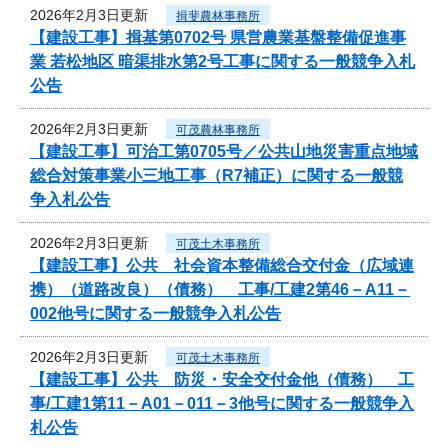
2026年2月3日更新
揖斐農林事務所
【建設工事】揖基第0702号 県営農業基盤整備促進事
業 若松地区 暗渠排水第2号工事に関する一般競争入札
公告
2026年2月3日更新
可茂農林事務所
【建設工事】可治工第0705号／公共山地災害重点地域
総合対策事業小三地工事（R7補正）に関する一般競
争入札公告
2026年2月3日更新
可茂土木事務所
【建設工事】公共 社会資本整備総合交付金（広域連
携）（道路改良）（債務） 工事/工建2第46－A11－
002他号に関する一般競争入札公告
2026年2月3日更新
可茂土木事務所
【建設工事】公共 防災・安全交付金他（債務） 工
事/工建1第11－A01－011－3他号に関する一般競争入
札公告