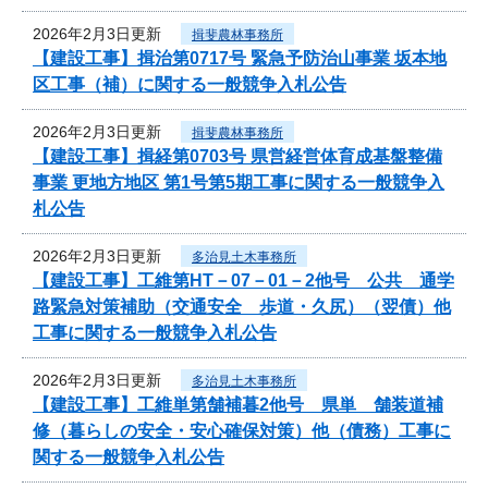
2026年2月3日更新
揖斐農林事務所
【建設工事】揖治第0717号 緊急予防治山事業 坂本地
区工事（補）に関する一般競争入札公告
2026年2月3日更新
揖斐農林事務所
【建設工事】揖経第0703号 県営経営体育成基盤整備
事業 更地方地区 第1号第5期工事に関する一般競争入
札公告
2026年2月3日更新
多治見土木事務所
【建設工事】工維第HT－07－01－2他号 公共 通学
路緊急対策補助（交通安全 歩道・久尻）（翌債）他
工事に関する一般競争入札公告
2026年2月3日更新
多治見土木事務所
【建設工事】工維単第舗補暮2他号 県単 舗装道補
修（暮らしの安全・安心確保対策）他（債務）工事に
関する一般競争入札公告