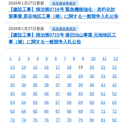
2026年1月27日更新
揖斐農林事務所
【建設工事】揖治第0716号 緊急機能強化・老朽化対
策事業 原谷地区工事（補）に関する一般競争入札公告
2026年1月27日更新
揖斐農林事務所
【建設工事】揖治第0715号 復旧治山事業 元地地区工
事（補）に関する一般競争入札公告
1
2
3
4
5
6
7
8
9
10
11
12
13
14
15
16
17
18
19
20
21
22
23
24
25
26
27
28
29
30
31
32
33
34
35
36
37
38
39
40
41
42
43
44
45
46
47
48
49
50
51
52
53
54
55
56
57
58
59
60
61
62
63
64
65
66
67
68
69
70
71
72
73
74
75
76
77
78
79
80
81
82