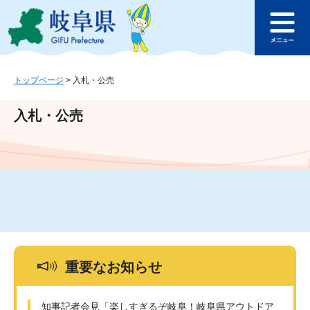
ペ
メ
このページの本文へ
ー
ニ
メ
ジ
ュ
ニ
の
ー
ュ
先
を
ー
頭
飛
トップページ
>
入札・公売
で
ば
す
し
入札・公売
。
て
本
文
へ
重要なお知らせ
知事記者会見「楽しすぎるぞ岐阜！岐阜県アウトドア