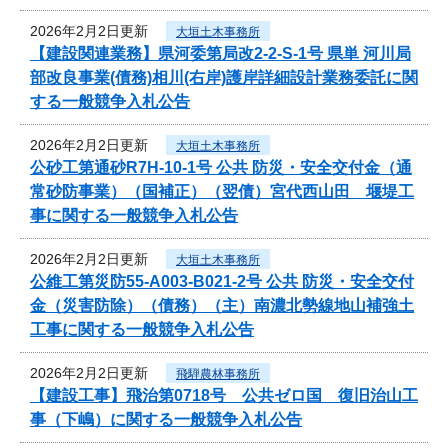
2026年2月2日更新
大垣土木事務所
【建設関連業務】県河委第局改2-2-S-1号 県単 河川局
部改良事業(債務)相川(右岸)護岸詳細設計業務委託に関
する一般競争入札公告
2026年2月2日更新
大垣土木事務所
公砂工第通砂R7H-10-1号 公共 防災・安全交付金（通
常砂防事業）（国補正）（翌債）宮代西山田 堰堤工
事に関する一般競争入札公告
2026年2月2日更新
大垣土木事務所
公維工第災防55-A003-B021-2号 公共 防災・安全交付
金（災害防除）（債務）（主）南濃北勢線地山補強土
工事に関する一般競争入札公告
2026年2月2日更新
飛騨農林事務所
【建設工事】飛治第0718号 公共ゼロ国 復旧治山工
事（下嶋）に関する一般競争入札公告