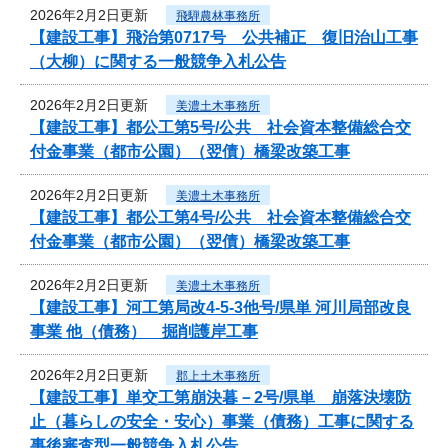
2026年2月2日更新
飛騨農林事務所
【建設工事】飛治第0717号 公共補正 復旧治山工事
（大柳）に関する一般競争入札公告
2026年2月2日更新
美濃土木事務所
【建設工事】都公工第5号/公共 社会資本整備総合交
付金事業（都市公園）（翌債）橋梁改築工事
2026年2月2日更新
美濃土木事務所
【建設工事】都公工第4号/公共 社会資本整備総合交
付金事業（都市公園）（翌債）橋梁改築工事
2026年2月2日更新
美濃土木事務所
【建設工事】河工第局改4-5-3他号/県単 河川局部改良
事業 他（債務） 掘削護岸工事
2026年2月2日更新
郡上土木事務所
【建設工事】単交工第崩決暮－2号/県単 崩落決壊防
止（暮らしの安全・安心）事業（債務）工事に関する
事後審査型一般競争入札公告