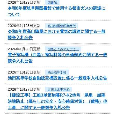
2026年1月29日更新
図書館
令和8年度岐阜県図書館で使用する都市ガスの調達に
ついて
2026年1月28日更新
高山陣屋管理事務所
令和8年度高山陣屋における電気の調達に関する一般
競争入札公告
2026年1月28日更新
国際たくみアカデミー
電子複写機（白黒）複写料等の単価契約に関する一般
競争入札公告
2026年1月28日更新
池田高等学校
池田高等学校自動販売機設置に係る一般競争入札公告
2026年1月27日更新
古川土木事務所
【建設工事】工維3単第崩暮R7-K2他号 県単 崩落
決壊防止（暮らしの安全・安心確保対策）（債務）他
工事 に関する一般競争入札公告