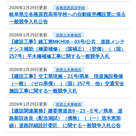
2026年1月29日更新
各務原西高等学校
岐阜県立各務原西高等学校への自動販売機設置に係る
一般競争入札公告
2026年1月29日更新
恵那土木事務所
【建設工事】維工第MKH08－03号/公共 道路メンテ
ナンス補助（橋梁補修）（国補正）（翌債）（（国）
257号）平木橋補修工事に関する一般競争入札
2026年1月29日更新
恵那土木事務所
【建設工事】交工第現施－Z1号/県単 現道施設整備
（一般）（ゼロ県債）（（国）257号 他）交通安全
施設工事に関する一般競争入札
2026年1月29日更新
恵那土木事務所
【建設関連業務】建委第道改8－23－E号／県単 道
路新設改良（配当測試）（債務）（（一）苗木恵那
線）道路詳細設計委託 に関する一般競争入札公告