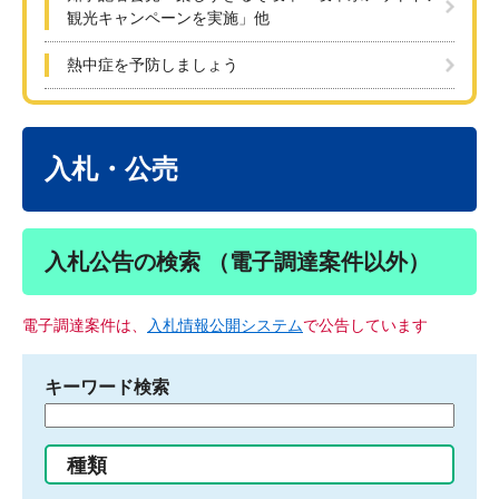
観光キャンペーンを実施」他
熱中症を予防しましょう
本
文
入札・公売
入札公告の検索 （電子調達案件以外）
電子調達案件は、
入札情報公開システム
で公告しています
キーワード検索
検
索
す
種類
る